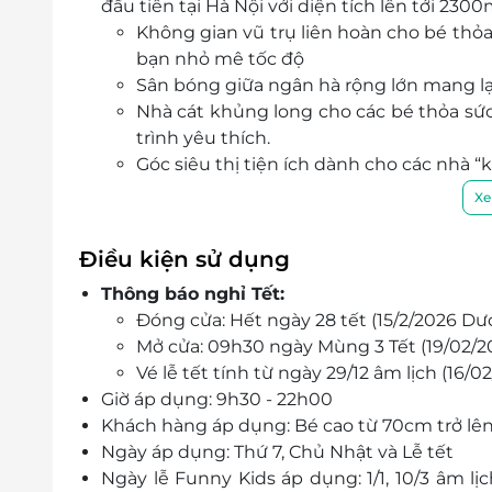
đầu tiên tại Hà Nội với diện tích lên tới 2
Không gian vũ trụ liên hoàn cho bé thỏ
bạn nhỏ mê tốc độ
Sân bóng giữa ngân hà rộng lớn mang lạ
Nhà cát khủng long cho các bé thỏa sứ
trình yêu thích.
Góc siêu thị tiện ích dành cho các nhà 
Cuộc đua bật nhảy kích thích tăng chiề
Xe
Với đội ngũ nhân viên chuyên nghiệp, chu
cấp, Funny Kids hứa hẹn sẽ mang đến sự hài
Điều kiện sử dụng
Thông báo nghỉ Tết:
Đóng cửa: Hết ngày 28 tết (15/2/2026 Dư
Mở cửa: 09h30 ngày Mùng 3 Tết (19/02/2
Vé lễ tết tính từ ngày 29/12 âm lịch (16/
Giờ áp dụng: 9h30 - 22h00
Khách hàng áp dụng: Bé cao từ 70cm trở lên
Ngày áp dụng: Thứ 7, Chủ Nhật và Lễ tết
Ngày lễ Funny Kids áp dụng: 1/1, 10/3 âm lịc