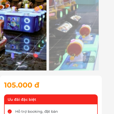
10
/
10
105.000 đ
Ưu đãi đặc biệt
Hỗ trợ booking, đặt bàn