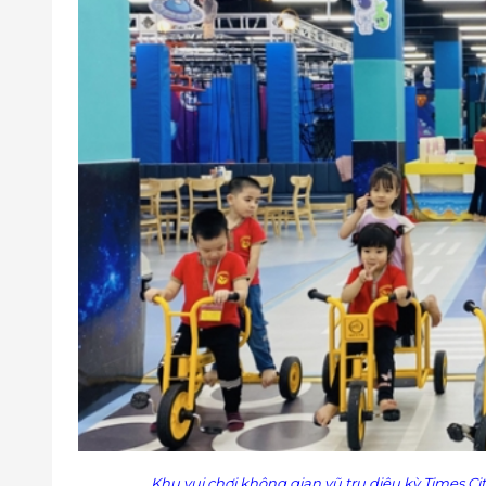
Khu vui chơi không gian vũ trụ diệu kỳ Times Cit