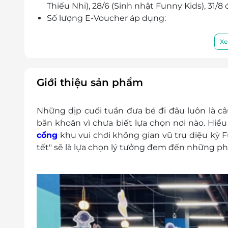
Thiếu Nhi), 28/6 (Sinh nhật Funny Kids), 31/8 đế
Số lượng E-Voucher áp dụng:
01 voucher/ 01 khách hàng
1 vé được kèm 1 phụ huynh
Xe
Phụ huynh thứ 2 phụ thu 20.000 vnđ th
1 khách hàng được mua nhiều voucher
Gía vé chưa bao gồm tiền ăn uống tại khu vu
Giới thiệu sản phẩm
Khách hàng vui lòng liên hệ trước qua số đi
Hotline: 0965 170 576
Những dịp cuối tuần đưa bé đi đâu luôn là câu
Địa chỉ: TL-35-B1 TTTM Vincom Mega Mall
băn khoăn vì chưa biết lựa chọn nơi nào. Hiểu 
Bà Trưng, Hà Nội.
cổng
khu vui chơi không gian vũ trụ diệu kỳ F
E-Voucher/E-Coupon không có giá trị quy đổi
tết" sẽ
là lựa chọn lý tưởng đem đến những phút 
Không áp dụng đồng thời với chương trình 
Voucher đã mua không hoàn huỷ dưới mọi h