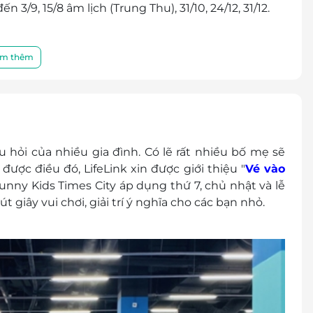
n 3/9, 15/8 âm lịch (Trung Thu), 31/10, 24/12, 31/12.
m thêm
anh toán tại quầy
i chơi Không gian Vũ Trụ Diệu Kỳ Timecity
ện thoại để được phục vụ tốt nhất:
 hỏi của nhiều gia đình. Có lẽ rất nhiều bố mẹ sẽ
 Times City, 458 Minh Khai, phường Vĩnh Tuy, Hai
được điều đó, LifeLink xin được giới thiệu "
Vé vào
unny Kids Times City áp dụng thứ 7, chủ nhật và lễ
 thành tiền mặt, không trả lại tiền thừa
giây vui chơi, giải trí ý nghĩa cho các bạn nhỏ.
khuyến mại khác.
ình thức.