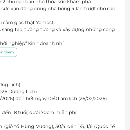
300m2 cho các bạn nhỏ thỏa sức khám phá.
a sức vận động cùng nhà bóng 4 làn trượt cho các
i cảm giác thật Yomost.
c sáng tạo, tưởng tượng và xây dựng những công
“khởi nghiệp” kinh doanh nhí
u cao các bạn nhỏ đam mê không lối về
m thêm
 đáo, nhiệt tình cùng chất lượng dịch vụ đẳng
 lòng nhất tới mọi khách hàng.
ơng Lịch)
026 Dương Lịch)
02/2026) đến hết ngày 10/01 âm lịch (26/02/2026)
 đến 18 tuổi, dưới 70cm miễn phí
h (giỗ tổ Hùng Vương), 30/4 đến 1/5, 1/6 (Quốc Tế