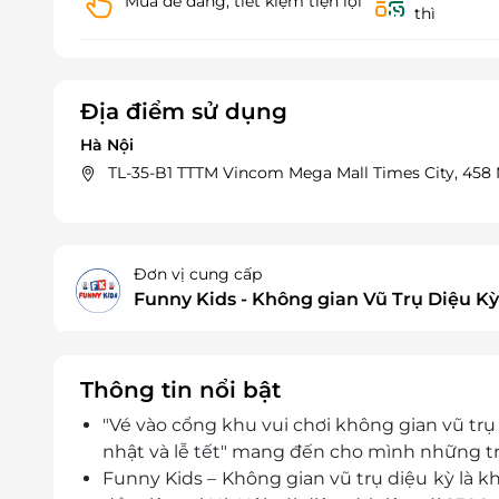
Mua dễ dàng, tiết kiệm tiện lợi
thì
Địa điểm sử dụng
Hà Nội
TL-35-B1 TTTM Vincom Mega Mall Times City, 458 M
Đơn vị cung cấp
Funny Kids - Không gian Vũ Trụ Diệu Kỳ
Thông tin nổi bật
"Vé vào cổng khu vui chơi không gian vũ trụ
nhật và lễ tết" mang đến cho mình những trò
Funny Kids – Không gian vũ trụ diệu kỳ là kh