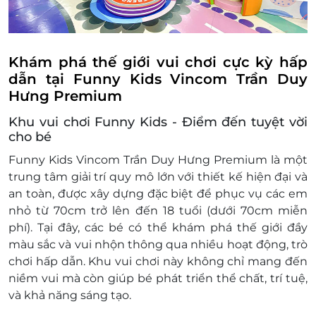
Không áp dụng đồng thời với chương trình
khuyến mại khác
Giá chưa bao gồm VAT, Khách hàng muốn
lấy hóa đơn vui lòng liên hệ NCC.
Khám phá thế giới vui chơi cực kỳ hấp
dẫn tại Funny Kids Vincom Trần Duy
Hưng Premium
Khu vui chơi Funny Kids - Điểm đến tuyệt vời
cho bé
Funny Kids Vincom Trần Duy Hưng Premium là một
trung tâm giải trí quy mô lớn với thiết kế hiện đại và
an toàn, được xây dựng đặc biệt để phục vụ các em
nhỏ từ 70cm trở lên đến 18 tuổi (dưới 70cm miễn
phí). Tại đây, các bé có thể khám phá thế giới đầy
màu sắc và vui nhộn thông qua nhiều hoạt động, trò
chơi hấp dẫn. Khu vui chơi này không chỉ mang đến
niềm vui mà còn giúp bé phát triển thể chất, trí tuệ,
và khả năng sáng tạo.