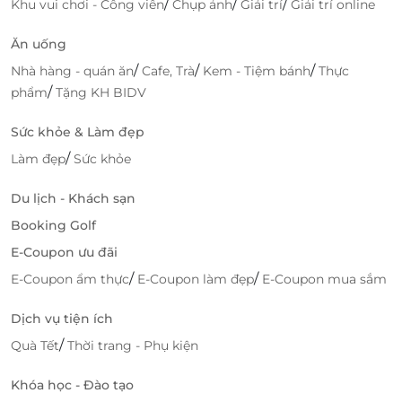
/
/
/
Khu vui chơi - Công viên
Chụp ảnh
Giải trí
Giải trí online
rỡ sắc màu. Hồ Hạt Sứ không chỉ tạo nên một không
gian đẹp mắt mà còn giúp kích thích sự tò mò và
Ăn uống
sáng tạo của các bé. Những hạt sứ đầy màu sắc sẽ
/
/
/
Nhà hàng - quán ăn
Cafe, Trà
Kem - Tiệm bánh
Thực
khiến các bé vô cùng thích thú khi được chạm vào
/
phẩm
Tặng KH BIDV
và chơi đùa trong không gian này. Đây là nơi lý tưởng
để các bé thư giãn và khám phá, đồng thời giúp
Sức khỏe & Làm đẹp
phát triển các giác quan và khả năng sáng tạo.
/
Làm đẹp
Sức khỏe
Du lịch - Khách sạn
Booking Golf
E-Coupon ưu đãi
/
/
E-Coupon ẩm thực
E-Coupon làm đẹp
E-Coupon mua sắm
Dịch vụ tiện ích
/
Quà Tết
Thời trang - Phụ kiện
Khóa học - Đào tạo