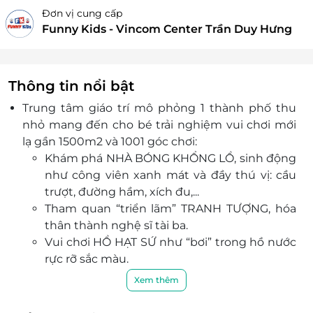
Đơn vị cung cấp
Funny Kids - Vincom Center Trần Duy Hưng
Thông tin nổi bật
Trung tâm giáo trí mô phỏng 1 thành phố thu
nhỏ mang đến cho bé trải nghiệm vui chơi mới
lạ gần 1500m2 và 1001 góc chơi:
Khám phá NHÀ BÓNG KHỔNG LỒ, sinh động
như công viên xanh mát và đầy thú vị: cầu
trượt, đường hầm, xích đu,...
Tham quan “triển lãm” TRANH TƯỢNG, hóa
thân thành nghệ sĩ tài ba.
Vui chơi HỒ HẠT SỨ như “bơi” trong hồ nước
rực rỡ sắc màu.
Trải nghiệm “cao tốc” ZIPLINE, TRAMPOLINE
Xem thêm
hiện đại và siêu năng động.
Thỏa sức sáng tạo trong “công trường LEGO”