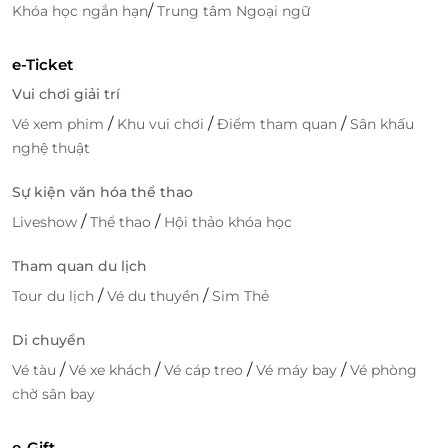
/
Khóa học ngắn hạn
Trung tâm Ngoại ngữ
e-Ticket
Vui chơi giải trí
/
/
/
Vé xem phim
Khu vui chơi
Điểm tham quan
Sân khấu
nghệ thuật
Sự kiện văn hóa thể thao
/
/
Liveshow
Thể thao
Hội thảo khóa học
Để thỏa mãn những bé yêu thích vận động mạnh,
Zipline
và
Trampoline
là hai trò chơi cực kỳ hấp dẫn
Tham quan du lịch
tại Funny Kids. Với
Zipline
(trượt dây) và
Trampoline
/
/
Tour du lịch
Vé du thuyền
Sim Thẻ
(đệm nhún), các bé sẽ có cơ hội trải nghiệm cảm
giác mạo hiểm trong một không gian an toàn và
Di chuyển
hiện đại. Những trò chơi này giúp rèn luyện sự dũng
/
/
/
/
Vé tàu
Vé xe khách
Vé cáp treo
Vé máy bay
Vé phòng
cảm, khéo léo và phát triển thể lực cho các bé. Dù là
chờ sân bay
bay qua không gian trên Zipline hay nhún nhảy trên
Trampoline, các bé sẽ cảm thấy vô cùng phấn khích
e-Gift