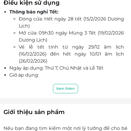
Điều kiện sử dụng
của những kỹ sư xuất sắc.
Thông báo nghỉ Tết:
Góc NINJA COURSE với liên hoàn thử thách
Đóng cửa: Hết ngày 28 tết (15/2/2026 Dương
rèn luyện sức bền.
Lịch)
Chill Chill Garden Coffee ”Bé chơi - mẹ chill” -
Mở cửa: 09h30 ngày Mùng 3 Tết (19/02/2026
Bé vui chơi, mẹ thảnh thơi tận hưởng.
Dương Lịch)
N+1 đồ chơi thú vị khác: xe chòi, đu quay, búp
Vé lễ tết tính từ ngày 29/12 âm lịch
bê, khủng long, đồ chơi bác sĩ, cảnh sát, công
(16/02/2026) đến hết ngày 10/01 âm lịch
an,...
(26/02/2026)
Ngoài ra, các “công dân nhí” còn có thể tham gia
Ngày áp dụng: Thứ 7, Chủ Nhật và Lễ Tết
những bữa tiệc sinh nhật độc đáo tại “rạp chiếu
Giờ áp dụng:
phim” Funny Cinema - Nơi “phát sóng trực tiếp”
Từ 9h30 đến 21h00 (Thứ 7, Chủ Nhật và Lễ
những kỉ niệm tuyệt vời của cả gia đình trong
Tết)
Xem thêm
ngày sinh nhật bé.
Từ 10h00 đến 22h00 (Thứ 2 - Thứ 6)
Khách hàng áp dụng: Bé cao từ 70cm trở lên và
đến 18 tuổi. Dưới 70cm miễn phí
Giới thiệu sản phẩm
Số lượng E-Voucher áp dụng:
01 voucher/ 01 khách hàng
Nếu bạn đang tìm kiếm một nơi lý tưởng để cho bé