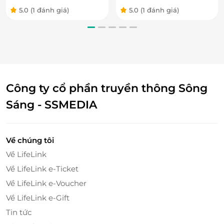
Tết
gồm Lễ Tết
5.0
(1 đánh giá)
5.0
(1 đánh giá)
Công ty cổ phần truyền thông Sông
Sáng - SSMEDIA
Về chúng tôi
Về LifeLink
Về LifeLink e-Ticket
Về LifeLink e-Voucher
Về LifeLink e-Gift
Tin tức