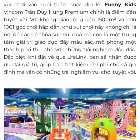
1 vé được kèm 1 phụ huynh
vui chơi vào cuối tuần hoặc dịp lễ,
Funny Kids
Phụ huynh thứ 2 phụ thu 20.000 vnđ thanh
Vincom Trần Duy Hưng Premium
chính là điểm đến
toán tại quầy
tuyệt vời. Với không gian rộng gần
1500m²
và hơn
1 khách hàng được mua nhiều voucher
1001 góc chơi hấp dẫn
, khu vui chơi này không chỉ là
Dịch vụ không áp dụng:
nơi để các bé thỏa sức vui đùa mà còn là một trung
Giá vé chưa bao gồm tiền ăn uống tại khu
tâm giải trí giáo dục đầy màu sắc, mô phỏng một
vui chơi Funny kids Vincom Trần Duy Hưng
thành phố thu nhỏ với những trải nghiệm độc đáo.
Không áp dụng cho khu vực Game xèng
Đặc biệt, khi
đặt vé qua LifeLink
, bạn sẽ nhận được
Voucher đã mua không hoàn huỷ dưới mọi
ưu đãi giá trị
, giúp bạn tiết kiệm chi phí cho cả gia
hình thức
đình mà vẫn có những trải nghiệm vui chơi tuyệt vời.
Khách hàng vui lòng liên hệ trước qua số điện
thoại để được phục vụ tốt nhất:
Địa chỉ: Tầng 4, TTTM Vincom Center Trần
Duy Hưng - 119 đường Trần Duy Hưng, Trung
Hoà, Cầu Giấy, Hà Nội
Hotline: 1900 2065
Điều kiện khác:
E-Voucher/E-Coupon không có giá trị quy
đổi thành tiền mặt, không trả lại tiền thừa