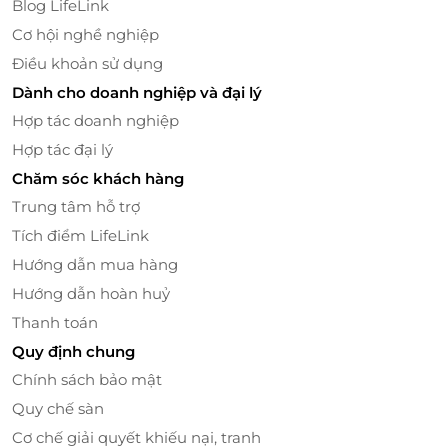
Blog LifeLink
Cơ hội nghề nghiệp
Điều khoản sử dụng
Bên cạnh những trò chơi thể chất,
Triển Lãm Tranh
Dành cho doanh nghiệp và đại lý
Tượng
tại Funny Kids là nơi các bé có thể phát huy
khả năng sáng tạo của mình. Tại đây, các bé sẽ được
Hợp tác doanh nghiệp
thử sức với những hoạt động vẽ tranh,
tạo tượng
và
Hợp tác đại lý
tham gia các lớp học sáng tạo. Mỗi tác phẩm nghệ
Chăm sóc khách hàng
thuật là một dấu ấn riêng, giúp các bé học hỏi và
Trung tâm hỗ trợ
khám phá thế giới nghệ thuật qua những kỹ năng
Tích điểm LifeLink
cơ bản. Không chỉ là một khu vực vui chơi, triển lãm
tranh tượng còn là nơi khơi dậy sự đam mê nghệ
Hướng dẫn mua hàng
thuật và phát triển trí tưởng tượng phong phú của
Hướng dẫn hoàn huỷ
các bé.
Thanh toán
Quy định chung
Chính sách bảo mật
Quy chế sàn
Cơ chế giải quyết khiếu nại, tranh