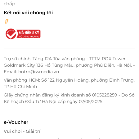
chấp
Kết nối với chúng tôi
Trụ sở chính: Tầng 12A Tòa văn phòng - TTTM ROX Tower
Goldmark City 136 Hồ Tùng Mậu, phường Phú Diễn, Hà Nội. –
Email: hotro@ssmedia.vn
Văn phòng HCM: Số 122 Nguyễn Hoàng, phường Bình Trưng,
TP.Hồ Chí Minh
Giấy chứng nhận đăng ký kinh doanh số 0105228259 - Do Sở
Kế hoạch Đầu Tư Hà Nội cấp ngày 07/05/2025
Một trong những trải nghiệm không thể bỏ qua khi
e-Voucher
đến Funny Kids là Hồ Hạt Sứ. Đây là một khu vực đặc
Vui chơi - Giải trí
biệt, nơi các bé có thể “bơi” trong những hồ nước rực