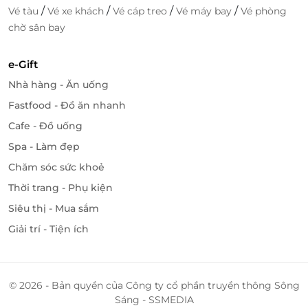
Bên cạnh đó, Genshi Yaki tạo ấn tượng trong lòng
/
/
/
/
Vé tàu
Vé xe khách
Vé cáp treo
Vé máy bay
Vé phòng
khách hàng nhờ không gian mới lạ với khu vực
chờ sân bay
ngoài trời lẫn trong nhà vô cùng đặc sắc, mang đậm
dấu ấn xứ sở Phù Tang huyền diệu. Bước vào bên
e-Gift
trong, bạn sẽ được chiêm ngưỡng một không gian
vừa cổ kính, vừa hiện đại với thiết kế mang đậm
Nhà hàng - Ăn uống
phong cách một quán nướng Nhật cổ xưa. Từ bàn
Fastfood - Đồ ăn nhanh
ghế, kiến trúc và các chi tiết decor, kết hợp cùng
Cafe - Đồ uống
ánh đèn vàng khiến không gian trở nên gần gũi và
Spa - Làm đẹp
ấm cúng.
Chăm sóc sức khoẻ
Thời trang - Phụ kiện
Siêu thị - Mua sắm
Giải trí - Tiện ích
© 2026 - Bản quyền của Công ty cổ phần truyền thông Sông
Sáng - SSMEDIA