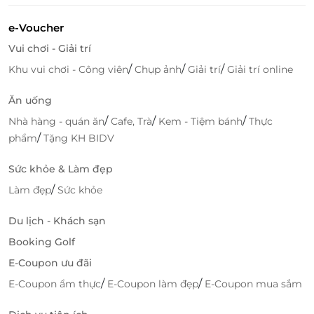
Được ví von như người nghệ sỹ của màu sắc và
hương vị, những đầu bếp tài ba của Genshi đã đặt
e-Voucher
tất cả tâm huyết và sự sáng tạo vào từng món ăn để
Vui chơi - Giải trí
sản phẩm đến với thực khách được chỉn chu và
hoàn hảo nhất. Gắn liền với nét tinh hoa ẩm thực đặc
/
/
/
Khu vui chơi - Công viên
Chụp ảnh
Giải trí
Giải trí online
trưng của Genshi, người đầu bếp bên cạnh việc chế
Ăn uống
tác ra các món ăn hấp dẫn thơm ngon còn phải lưu
tâm trong việc trang trí cho món ăn thêm phần đẹp
/
/
/
Nhà hàng - quán ăn
Cafe, Trà
Kem - Tiệm bánh
Thực
mắt.
/
phẩm
Tặng KH BIDV
Sức khỏe & Làm đẹp
/
Làm đẹp
Sức khỏe
Du lịch - Khách sạn
Booking Golf
E-Coupon ưu đãi
/
/
E-Coupon ẩm thực
E-Coupon làm đẹp
E-Coupon mua sắm