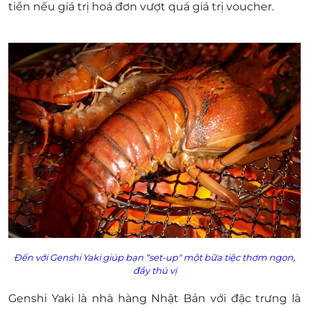
tiền nếu giá trị hoá đơn vượt quá giá trị voucher.
bao gồm Lễ, Tết).
Đến với Genshi Yaki giúp bạn “set-up" một bữa tiệc thơm ngon,
đầy thú vị
Genshi Yaki là nhà hàng Nhật Bản với đặc trưng là