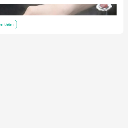
m thêm
uyệt đả thông kinh mạch.