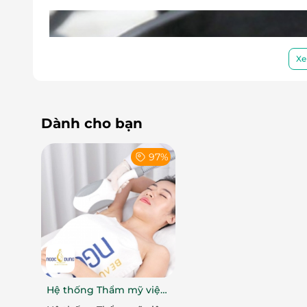
Xe
Dành cho bạn
97%
Hệ thống Thẩm mỹ viện
Massage đầu, bấm h
Ngọc Dung