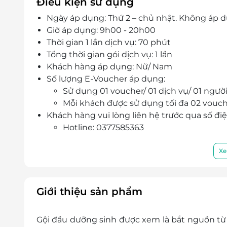
Điều kiện sử dụng
Ngày áp dụng: Thứ 2 – chủ nhật. Không áp d
Giờ áp dụng: 9h00 - 20h00
Thời gian 1 lần dịch vụ: 70 phút
Tổng thời gian gói dịch vụ: 1 lần
Khách hàng áp dụng: Nữ/ Nam
Số lượng E-Voucher áp dụng:
Sử dụng 01 voucher/ 01 dịch vụ/ 01 người
Mỗi khách được sử dụng tối đa 02 vouch
Khách hàng vui lòng liên hệ trước qua số đi
Hotline: 0377585363
Địa chỉ: Số 9 Ngõ 90 Láng Hạ, Phường L
E-Voucher/E-Coupon không có giá trị quy đổi 
Xe
Không áp dụng đồng thời với chương trình
Giá chưa bao gồm VAT. Khách hàng muốn lấy 
Giới thiệu sản phẩm
Gội đầu dưỡng sinh được xem là bắt nguồn từ