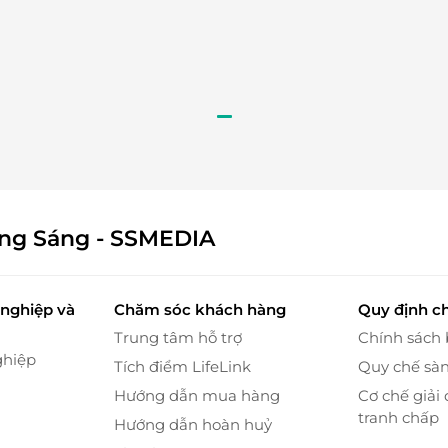
, tràn đầy năng lượng chỉ sau một liệu trình
eauty Studio, bạn sẽ được chăm sóc tóc và da đầu
, nấm da đầu, giúp tóc trở nên suôn mềm và bóng
.
ông Sáng - SSMEDIA
nghiệp và
Chăm sóc khách hàng
Quy định c
Trung tâm hỗ trợ
Chính sách
ghiệp
Tích điểm LifeLink
Quy chế sà
Hướng dẫn mua hàng
Cơ chế giải 
tranh chấp
Hướng dẫn hoàn huỷ