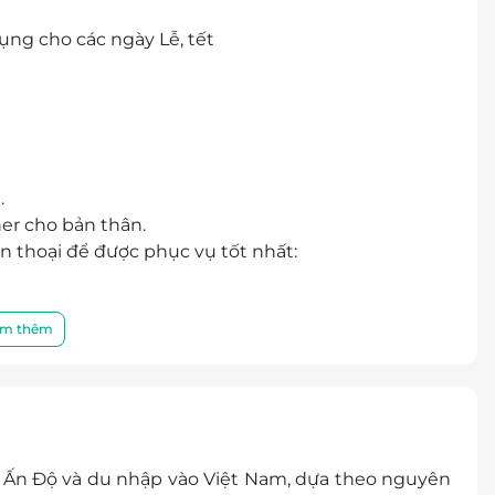
ụng cho các ngày Lễ, tết
.
er cho bản thân.
ện thoại để được phục vụ tốt nhất:
áng Hạ, quận Đống Đa, Hà Nội
thành tiền mặt, không trả lại tiền thừa.
m thêm
 khuyến mại khác
hóa đơn vui lòng liên hệ NCC.
 Ấn Độ và du nhập vào Việt Nam, dựa theo nguyên