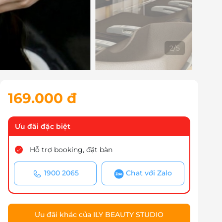
3
/
5
169.000 đ
Ưu đãi đặc biệt
Hỗ trợ booking, đặt bàn
1900 2065
Chat với Zalo
Ưu đãi khác của ILY BEAUTY STUDIO