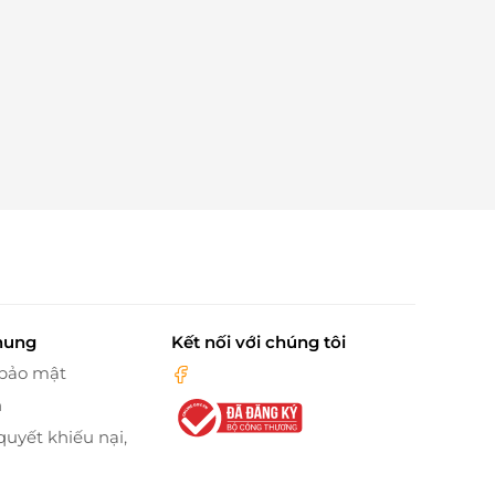
hung
Kết nối với chúng tôi
 bảo mật
n
quyết khiếu nại,