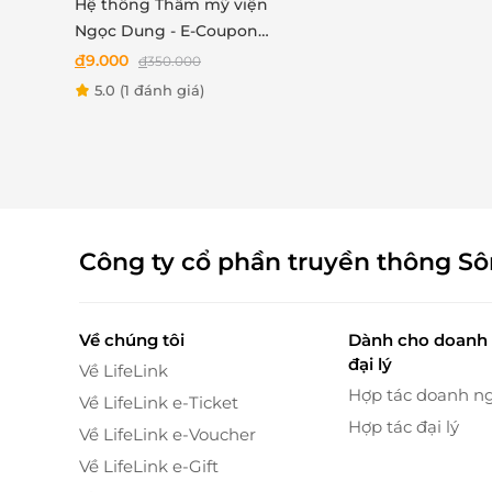
Hệ thống Thẩm mỹ viện
Ngọc Dung - E-Coupon
Mái tóc mềm mượt và sảng khoái tinh thần
ưu đãi trải nghiệm dịch
đ
9.000
đ
350.000
Đến với dịch vụ gội đầu dưỡng sinh tại Ily B
vụ Triệt lông nách hoặc
5.0
(1 đánh giá)
sạch sẽ, giúp rửa trôi bụi bẩn, hạn chế gàu
bikini
mượt nhờ vào dưỡng chất từ nước gội, dầu gội
Công ty cổ phần truyền thông S
Về chúng tôi
Dành cho doanh 
đại lý
Về LifeLink
Hợp tác doanh n
Về LifeLink e-Ticket
Hợp tác đại lý
Về LifeLink e-Voucher
Về LifeLink e-Gift