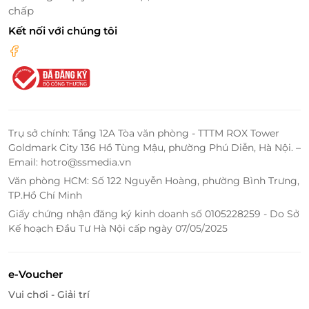
đội ngũ nhân viên tận tâm, chu đáo,
Hà Spa sẽ mang
chấp
đến sự hài lòng nhất tới mọi khách hàng.
Kết nối với chúng tôi
Trụ sở chính: Tầng 12A Tòa văn phòng - TTTM ROX Tower
Goldmark City 136 Hồ Tùng Mậu, phường Phú Diễn, Hà Nội. –
Email: hotro@ssmedia.vn
Văn phòng HCM: Số 122 Nguyễn Hoàng, phường Bình Trưng,
TP.Hồ Chí Minh
Giấy chứng nhận đăng ký kinh doanh số 0105228259 - Do Sở
Không gian được thiết kế tinh tế, ấm cúng mang đến trải nghiệm
Kế hoạch Đầu Tư Hà Nội cấp ngày 07/05/2025
dịch vụ tuyệt vời cho mọi khách hàng.
e-Voucher
Vui chơi - Giải trí