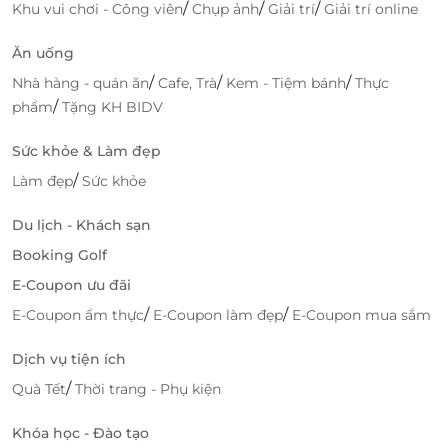
/
/
/
Khu vui chơi - Công viên
Chụp ảnh
Giải trí
Giải trí online
Ăn uống
/
/
/
Nhà hàng - quán ăn
Cafe, Trà
Kem - Tiệm bánh
Thực
/
phẩm
Tặng KH BIDV
Sức khỏe & Làm đẹp
Truy cập
LifeLink
để sở hữu vô vàn deal sức khỏe -
/
Làm đẹp
Sức khỏe
làm đẹp hấp dẫn bạn nhé!
Du lịch - Khách sạn
Booking Golf
LifeLink
E-Coupon ưu đãi
/
/
E-Coupon ẩm thực
E-Coupon làm đẹp
E-Coupon mua sắm
Dịch vụ tiện ích
/
Quà Tết
Thời trang - Phụ kiện
Khóa học - Đào tạo