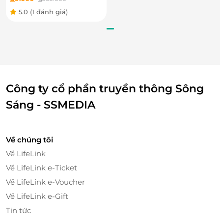
vụ Triệt lông nách hoặc
5.0
(1 đánh giá)
bikini
Công ty cổ phần truyền thông Sông
Sáng - SSMEDIA
Về chúng tôi
Về LifeLink
Gội đầu kết hợp với các động tác massage thư thái, nhẹ nhàng.
Về LifeLink e-Ticket
Về LifeLink e-Voucher
Đặc biệt, tại liệu trình này khách hàng sẽ có những
Về LifeLink e-Gift
phút giây thư giãn với các động tác massage cổ, vai,
gáy, chải ngọc nhẹ nhàng giúp đả thông kinh lạc,
Tin tức