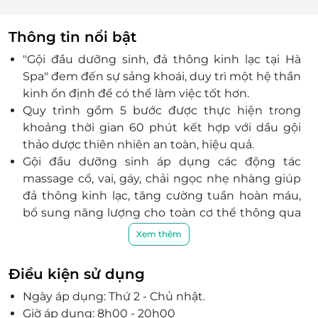
Thông tin nổi bật
"Gội đầu dưỡng sinh, đả thông kinh lạc tại Hà
Spa"
đem đến sự sảng khoái, duy trì một hệ thần
kinh ổn định để có thể làm việc tốt hơn.
Quy trình gồm 5 bước được thực hiện trong
khoảng thời gian 60 phút kết hợp với dầu gội
thảo dược thiên nhiên an toàn, hiệu quả.
Gội đầu dưỡng sinh áp dụng các động tác
massage cổ, vai, gáy, chải ngọc nhẹ nhàng
giúp
đả thông kinh lạc, tăng cường tuần hoàn máu,
bổ sung năng lượng cho toàn cơ thể thông qua
mao mạch cùng chân tóc.
Xem thêm
Sở hữu không gian được thiết kế tinh tế, ấm áp,
hệ thống máy móc, công nghệ tiên tiến, hiện đại
Điều kiện sử dụng
cùng đội ngũ nhân viên tận tâm, chu đáo,
Hà
Ngày áp dụng: Thứ 2 - Chủ nhật.
Spa sẽ mang đến sự hài lòng nhất tới mọi khách
Giờ áp dụng: 8h00 - 20h00
hàng.