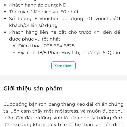
Khách hàng áp dụng: Nữ
Thời gian 1 lần dịch vụ: 60 phút
Số lượng E-Voucher áp dụng: 01 voucher/01
khách/01 lần sử dụng.
Khách hàng liên hệ đặt chỗ trước khi đến để
được phục vụ tốt nhất
Điện thoại: 098 664 6828
Địa chỉ: 118/8 Phan Huy Ích, Phường 15, Quận
Tân Bình, Tp. Hồ Chí Minh.
Một khách hàng được mua nhiều E-Voucher/E-
Xem thêm
Coupon.
E-Voucher/E-Coupon không có giá trị quy đổi
thành tiền mặt, không trả lại tiền thừa.
Giới thiệu sản phẩm
Không áp dụng đồng thời với chương trình
khuyến mại khác.
Cuộc sống bận rộn, căng thẳng kéo dài khiến chúng
ta luôn cảm thấy mệt mỏi stress, và muốn được thư
giãn. Gội đầu dưỡng sinh là lựa chọn lý tưởng đem
đến sự sảng khoái, duy trì một hệ thần kinh ổn định