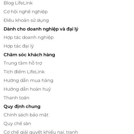
tăng cường tuần hoàn máu, bổ sung năng lượng
Blog LifeLink
cho toàn cơ thể.
Cơ hội nghề nghiệp
Điều khoản sử dụng
Dành cho doanh nghiệp và đại lý
Hợp tác doanh nghiệp
Hợp tác đại lý
Chăm sóc khách hàng
Trung tâm hỗ trợ
Tích điểm LifeLink
Hướng dẫn mua hàng
Hướng dẫn hoàn huỷ
Chải ngọc
Thanh toán
Quy định chung
Đôi nét về Hà Spa
Chính sách bảo mật
Sở hữu không gian được thiết kế tinh tế, ấm áp, hệ
Quy chế sàn
thống máy móc, công nghệ tiên tiến, hiện đại cùng
Cơ chế giải quyết khiếu nại, tranh