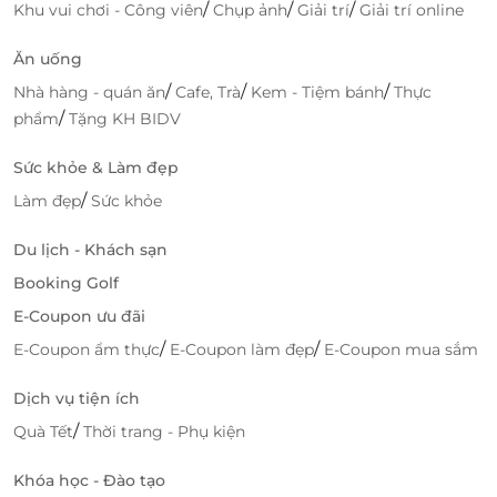
/
/
/
Khu vui chơi - Công viên
Chụp ảnh
Giải trí
Giải trí online
Ăn uống
/
/
/
Nhà hàng - quán ăn
Cafe, Trà
Kem - Tiệm bánh
Thực
/
phẩm
Tặng KH BIDV
Chinh phục thủy quái hay còn được nhiều du khách
Sức khỏe & Làm đẹp
biết đến với cái tên bạch tuộc bay, chính vì vậy trò
/
Làm đẹp
Sức khỏe
chơi này có hình dạng của một con bạch tuộc khổng
lồ với năm đến tám xúc tu gắn với trục trung tâm
Du lịch - Khách sạn
quay và di chuyển lên xuống ngẫu nhiên. Mỗi đầu
xúc tu cố định một ghế cabin.
Booking Golf
E-Coupon ưu đãi
Chuyến tàu xuyên không – Space train
/
/
E-Coupon ẩm thực
E-Coupon làm đẹp
E-Coupon mua sắm
Dịch vụ tiện ích
/
Quà Tết
Thời trang - Phụ kiện
Khóa học - Đào tạo