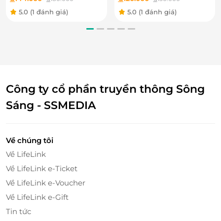
Tết
gồm Lễ Tết
5.0
(1 đánh giá)
5.0
(1 đánh giá)
Công ty cổ phần truyền thông Sông
Sáng - SSMEDIA
Về chúng tôi
Về LifeLink
Về LifeLink e-Ticket
Giấc mơ bồng bềnh có lẽ là trò chơi bạn nhất định
Về LifeLink e-Voucher
phải thử trong 7 trò chơi mạo hiểm tại đây bởi đây là
Về LifeLink e-Gift
trò chơi mà bất kỳ ai cũng có thể chơi được, có cấp
độ thử thách thấp nhất tại đây, chỉ ở cấp độ 1/5. Nghe
Tin tức