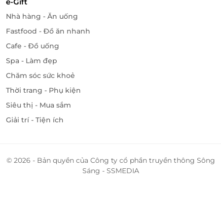
e-Gift
Nhà hàng - Ăn uống
Fastfood - Đồ ăn nhanh
Cafe - Đồ uống
Spa - Làm đẹp
Chăm sóc sức khoẻ
Thời trang - Phụ kiện
Siêu thị - Mua sắm
Giải trí - Tiện ích
© 2026 - Bản quyền của Công ty cổ phần truyền thông Sông
Sáng - SSMEDIA
Tại Circus Land, trò này có mức độ thử thách 4/5, là
trò chơi có cảm giác mạnh khá phổ biến. Đĩa bay ảo
ảnh bao gồm một bàn xoay lớn có thể tự quay và
trượt qua lại theo đường ray hình lưỡi liềm. Cũng