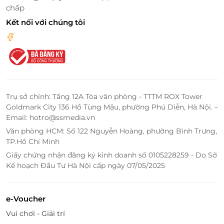
chấp
Nếu bạn là người muốn thử cảm giác mạnh một
Kết nối với chúng tôi
chút, hãy thử trò Let’s fly khá thú vị và có cấp độ thử
thách là 3/5. Bạn sẽ có cảm giác như đang được bay
lượn trên không gian bao la, rộng lớn. Một cảm giác
rất mới mẻ bay vút qua không trung và để gió cuốn
bay hết những muộn phiền, lý tưởng để bạn thư
giãn, xả stress cuối tuần.
Trụ sở chính: Tầng 12A Tòa văn phòng - TTTM ROX Tower
Goldmark City 136 Hồ Tùng Mậu, phường Phú Diễn, Hà Nội. –
Chinh phục thủy quái - Kraken
Email: hotro@ssmedia.vn
Văn phòng HCM: Số 122 Nguyễn Hoàng, phường Bình Trưng,
TP.Hồ Chí Minh
Giấy chứng nhận đăng ký kinh doanh số 0105228259 - Do Sở
Kế hoạch Đầu Tư Hà Nội cấp ngày 07/05/2025
e-Voucher
Vui chơi - Giải trí