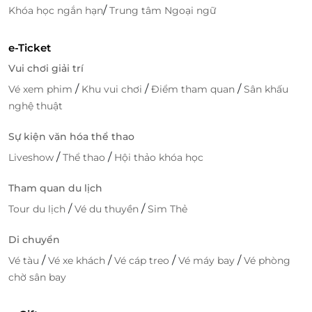
/
Khóa học ngắn hạn
Trung tâm Ngoại ngữ
e-Ticket
Vui chơi giải trí
/
/
/
Vé xem phim
Khu vui chơi
Điểm tham quan
Sân khấu
nghệ thuật
Sự kiện văn hóa thể thao
Trò chơi này sẽ phù hợp hơn với những người thích
/
/
Liveshow
Thể thao
Hội thảo khóa học
cảm giác mạnh và độ thử thức lên đến 4/5. Tham gia
trò chơi chuyến tàu xuyên không giúp bạn trải
Tham quan du lịch
nghiệm cảm giác mạnh khi được kéo lên độ cao 11m
/
/
và bị thả trôi xuống với tốc độc cao bằng quán tính.
Tour du lịch
Vé du thuyền
Sim Thẻ
Hơn nữa với đường ray có chiều dài lên tới 250m
Di chuyển
được thiết kế với những cú ngoặt đột ngột, sườn
dốc, và cả lộn ngược, bạn sẽ được tận hưởng sự mạo
/
/
/
/
Vé tàu
Vé xe khách
Vé cáp treo
Vé máy bay
Vé phòng
hiểm kích thích tột cùng.
chờ sân bay
Đĩa bay ảo ảnh – UFO frenzi