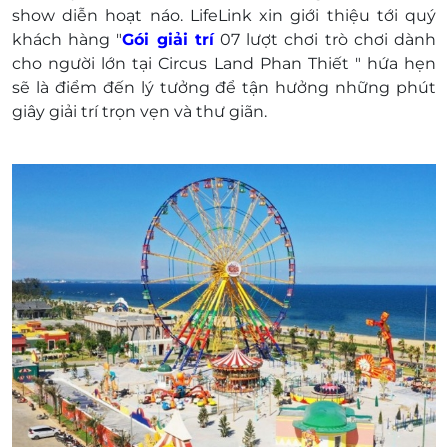
Từ 1 - 1m4 mua vé riêng
show diễn hoạt náo. LifeLink xin giới thiệu tới quý
Trẻ em dưới 1m miễn phí khi đi cùng
khách hàng "
Gói giải trí
07 lượt chơi trò chơi dành
người lớn.
cho người lớn
tại Circus Land Phan Thiết
" hứa hẹn
Lưu ý: Quý khách cần tuân thủ quy định an toàn
sẽ là điểm đến lý tưởng để tận hưởng những phút
của từng trò chơi.
giây giải trí trọn vẹn và thư giãn.
Khách hàng liên hệ đăng ký dịch vụ trước 01
ngày ( không tính thứ 7 và Chủ nhật) khi đến để
được sử dụng voucher. LifeLink có thể không hỗ
trợ được nếu khách chưa đặt trước:
Điện thoại liên hệ: 1900 2065 - - 0973.428.858
Địa chỉ: Bikini Beach, NovaWorld, Lạc Long
Quân, Tiến Thành, Thành phố Phan Thiết,
Tỉnh Bình Thuận.
Một khách hàng được mua nhiều voucher.
E-Voucher/ E-Coupon không có giá trị quy đổi
thành tiền mặt, không trả lại tiền thừa.
Không áp dụng đồng thời với chương trình
khuyến mại khác.