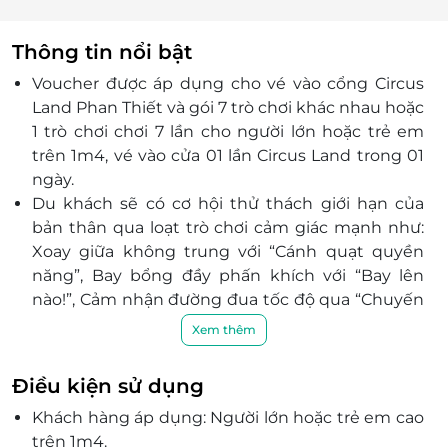
Thông tin nổi bật
Voucher được áp dụng cho vé vào cổng Circus
Land Phan Thiết và gói 7 trò chơi khác nhau hoặc
1 trò chơi chơi 7 lần cho người lớn hoặc trẻ em
trên 1m4, vé vào cửa 01 lần Circus Land trong 01
ngày.
Du khách sẽ có cơ hội thử thách giới hạn của
bản thân qua loạt trò chơi cảm giác mạnh như:
Xoay giữa không trung với “Cánh quạt quyền
năng”, Bay bổng đầy phấn khích với “Bay lên
nào!”, Cảm nhận đường đua tốc độ qua “Chuyến
tàu xuyên không”, “Vòng xoay hạnh phúc” tại
Xem thêm
tâm điểm tại bờ biển Bikini Beach cùng nhiều
hoạt động hấp dẫn khác.
Điều kiện sử dụng
Circus Land còn có các show diễn hoạt náo tạo
Khách hàng áp dụng: Người lớn hoặc trẻ em cao
nên không khí lễ hội đầy màu sắc, nhấn mạnh
trên 1m4.
chủ đề gánh xiếc lưu động.