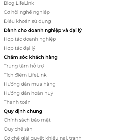
tên hơi lạ vậy thôi nhưng thật ra nó khá gần gũi với
Blog LifeLink
chúng ta đấy, bạn sẽ được ngồi trên lưng con cưỡi
Cơ hội nghề nghiệp
ngựa đu quay băng truyền 2 tầng được trang trí lộng
Điều khoản sử dụng
lẫy, màu sắc rực rỡ.
Dành cho doanh nghiệp và đại lý
Bay lên nào - Let’s fly
Hợp tác doanh nghiệp
Hợp tác đại lý
Chăm sóc khách hàng
Trung tâm hỗ trợ
Tích điểm LifeLink
Hướng dẫn mua hàng
Hướng dẫn hoàn huỷ
Thanh toán
Quy định chung
Chính sách bảo mật
Quy chế sàn
Cơ chế giải quyết khiếu nại, tranh