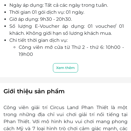
Ngày áp dụng: Tất cả các ngày trong tuần.
Với đội ngũ nhân viên trẻ trung, năng động, chu
Thời gian 01 gói dịch vụ: 01 ngày.
đáo, nhiệt tình cùng chất lượng dịch vụ đẳng
Giờ áp dụng: 9h30 - 20h30.
cấp sẽ mang đến sự hài lòng nhất đến mọi
Số lượng E-Voucher áp dụng: 01 voucher/ 01
khách hàng.
khách. Không giới hạn số lương khách mua.
Chi tiết thời gian dịch vụ:
Công viên mở cửa từ Thứ 2 - thứ 6: 10h00 -
19h00
Thứ 7, chủ nhật và các ngày lễ: 09h00 -
20h30
Xem thêm
Thời gian ngưng nhận vé : Thứ 2 - thứ 6:
17h30
Thứ 7, chủ nhật và các ngày lễ: 19h00
Giới thiệu sản phẩm
Thời gian trình diễn show hoạt náo Thứ 7 -
chủ nhật: 16h00 & 19h00 (30 phút/ lần).
Công viên giải trí Circus Land Phan Thiết là một
Phụ thu:
trong những địa chỉ vui chơi giải trí nổi tiếng tại
Lễ, Tết: Áp dụng Lễ, Tết và không phụ thu
Phan Thiết. Với mô hình khu vui chơi mang phong
Trẻ em:
cách Mỹ và 7 loại hình trò chơi cảm giác mạnh, các