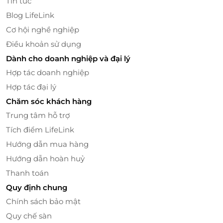
Tin tức
Blog LifeLink
Cơ hội nghề nghiệp
Điều khoản sử dụng
Dành cho doanh nghiệp và đại lý
Hợp tác doanh nghiệp
Hợp tác đại lý
Chăm sóc khách hàng
Trung tâm hỗ trợ
Một ngày – Một vòng đời – Một bài học sống
Tích điểm LifeLink
động cho trẻ
Hướng dẫn mua hàng
“GOm Show” đưa khán giả – trong đó có các khán giả
Hướng dẫn hoàn huỷ
nhỏ tuổi – đi qua hành trình “
sáng – hội – chiều – về
”.
Thanh toán
Ở đó, các em sẽ được “nghe thấy” tiếng gà trống gáy
từ rừng sâu, ánh trăng khuya rút lui nhường chỗ cho
Quy định chung
bình minh, tiếng hội làng rộn rã, lời tỏ tình trong mùa
Chính sách bảo mật
lúa chín, cho đến lúc chiều tà buông xuống mái nhà
Quy chế sàn
sàn…