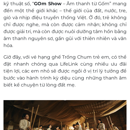
kỹ thuật số,
“
GOm Show
– Âm thanh từ Gốm”
mang
thành tiền mặt, không trả lại tiền thừa
đến một thế giới khác –
thế giới của đất, nước, tre,
Không áp dụng đồng thời với chương trình
gió và nhịp điệu truyền thống Việt
. Ở đó, trẻ không
khuyến mại khác
chỉ được
nghe
, mà còn được
cảm nhận
; không chỉ
Giá đã gồm VAT.
được
giải trí
, mà còn được
nuôi dưỡng tâm hồn
bằng
âm thanh nguyên sơ, gần gũi với thiên nhiên và văn
hóa.
Giờ đây, với
vé hạng ghế Trống Chum trẻ em
, có thể
đặt nhanh chóng qua LifeLink
cùng nhiều
ưu đãi
tiện lợi
, các em nhỏ sẽ được ngồi ở vị trí lý tưởng để
bước vào hành trình kỳ diệu cùng những thanh âm
biết kể chuyện từ lòng đất mẹ.