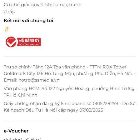
Cơ chế giải quyết khiếu nại, tranh
chấp
Từ những bản nhạc mang tên
“Quay về”, “Xuôi
dòng”, “Tìm Hani”, “Gom”...
, trẻ sẽ học được về
văn
Kết nối với chúng tôi
hóa các dân tộc thiểu số Việt Nam
như
M’nông, Tày,
Ê Đê, Hà Nhì
,… Không giáo điều, không giảng dạy –
chỉ bằng
âm thanh và cảm xúc
, show giúp nuôi
dưỡng
tình yêu bản sắc dân tộc
ngay từ nhỏ.
Trụ sở chính: Tầng 12A Tòa văn phòng - TTTM ROX Tower
Goldmark City 136 Hồ Tùng Mậu, phường Phú Diễn, Hà Nội. –
Email: hotro@ssmedia.vn
Văn phòng HCM: Số 122 Nguyễn Hoàng, phường Bình Trưng,
TP.Hồ Chí Minh
Giấy chứng nhận đăng ký kinh doanh số 0105228259 - Do Sở
Kế hoạch Đầu Tư Hà Nội cấp ngày 07/05/2025
e-Voucher
Vui chơi - Giải trí