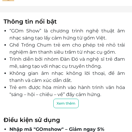
Thông tin nổi bật
“GOm Show” là chương trình nghệ thuật âm
nhạc sáng tạo lấy cảm hứng từ gốm Việt.
Ghế Trống Chum trẻ em cho phép trẻ nhỏ trải
nghiệm âm thanh siêu trầm từ nhạc cụ gốm.
Trình diễn bởi nhóm Đàn Đó và nghệ sĩ trẻ đam
mê, sáng tạo với nhạc cụ truyền thống.
Không gian âm nhạc không lời thoại, để âm
thanh và cảm xúc dẫn dắt.
Trẻ em được hòa mình vào hành trình văn hóa
“sáng – hội – chiều – về” đầy cảm hứng.
Voucher giảm giá hỗ trợ phụ huynh đặt vé tiện
Xem thêm
lợi và tiết kiệm.
Show được tổ chức định kỳ, phù hợp cho cả gia
Điều kiện sử dụng
đình cùng trải nghiệm.
Nhập mã "GOmshow" – Giảm ngay 5%