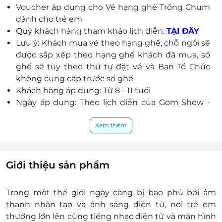
Voucher áp dụng cho Vé hạng ghế Trống Chum
dành cho trẻ em
Quý khách hàng tham khảo lịch diễn:
TẠI ĐÂY
Lưu ý: Khách mua vé theo hạng ghế, chỗ ngồi sẽ
được sắp xếp theo hạng ghế khách đã mua, số
ghế sẽ tùy theo thứ tự đặt vé và Ban Tổ Chức
không cung cấp trước số ghế
Khách hàng áp dụng: Từ 8 - 11 tuổi
Ngày áp dụng: Theo lịch diễn của Gom Show -
Âm thanh từ Gốm
Giờ áp dụng: 20h00 – 21h30
Xem thêm
Số lượng e-Voucher áp dụng: 01 voucher/ 01
khách/ 01 vé xem show
Ưu đã chỉ được áp dụng khi khách hàng liên hệ
Giới thiệu sản phẩm
số Hotline: 1900 2065 - 0934 661 016
Điều kiện khác:
Trong một thế giới ngày càng bị bao phủ bởi âm
Một khách hàng được mua nhiều e-
thanh nhân tạo và ánh sáng điện tử, nơi trẻ em
Voucher/e-Coupon
thường lớn lên cùng tiếng nhạc điện tử và màn hình
e-Voucher/e-Coupon không có giá trị quy đổi