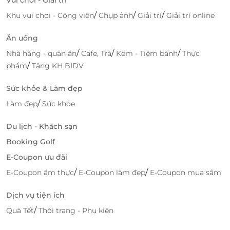
LifeLink – Nền tảng đặt vé tiện lợi, săn
/
/
/
Khu vui chơi - Công viên
Chụp ảnh
Giải trí
Giải trí online
voucher giảm giá cực nhanh
Ăn uống
Mua vé GOm Show cho trẻ – Chỉ vài bước tại
LifeLink
/
/
/
Nhà hàng - quán ăn
Cafe, Trà
Kem - Tiệm bánh
Thực
/
phẩm
Tặng KH BIDV
LifeLink là nền tảng cung cấp
voucher giảm giá
hàng đầu trong lĩnh vực nghệ thuật, giải trí, du lịch
Sức khỏe & Làm đẹp
và đời sống. Với dịch vụ
đặt vé tiện lợi
, giao diện thân
/
thiện và thanh toán an toàn, phụ huynh có thể dễ
Làm đẹp
Sức khỏe
dàng mua vé
GOm Show – Trống Chum trẻ em
để
Du lịch - Khách sạn
con em mình được hòa mình vào không gian nghệ
thuật sống động.
Booking Golf
E-Coupon ưu đãi
Lợi ích khi đặt vé trên LifeLink:
/
/
E-Coupon ẩm thực
E-Coupon làm đẹp
E-Coupon mua sắm
Nhận
voucher giảm giá
độc quyền cho ghế trẻ
em
Dịch vụ tiện ích
Giao vé điện tử nhanh qua email/SMS
/
Quà Tết
Thời trang - Phụ kiện
Hỗ trợ khách hàng nhanh chóng, tận tâm
Đặt vé mọi lúc, mọi nơi – không cần đến tận nơi