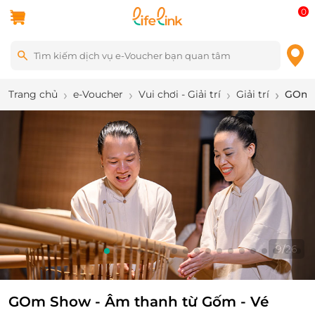
0
Trang chủ
e-Voucher
Vui chơi - Giải trí
Giải trí
GOm S
9
/
26
GOm Show - Âm thanh từ Gốm - Vé