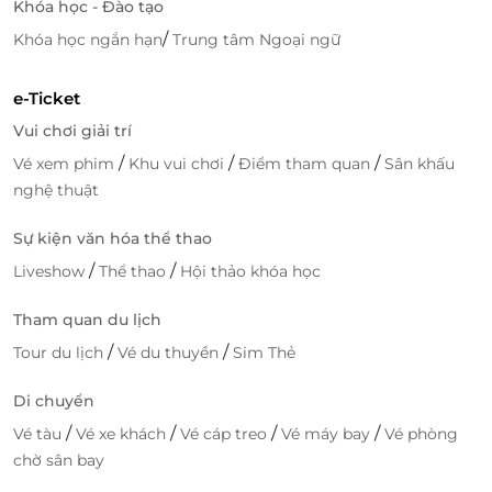
Khóa học - Đào tạo
mua
/
Khóa học ngắn hạn
Trung tâm Ngoại ngữ
Mang đến cho trẻ một trải nghiệm nghệ thuật
chân
thực, gần gũi và mới mẻ
với chương trình “GOm
e-Ticket
Show – Âm thanh từ Gốm”. Cùng
LifeLink
, bạn sẽ dễ
Vui chơi giải trí
dàng
đặt vé tiện lợi
, tiết kiệm chi phí và giúp bé kết
/
/
/
Vé xem phim
Khu vui chơi
Điểm tham quan
Sân khấu
nối với di sản văn hóa Việt theo cách thú vị nhất.
nghệ thuật
Sự kiện văn hóa thể thao
LifeLink
/
/
Liveshow
Thể thao
Hội thảo khóa học
Tham quan du lịch
/
/
Tour du lịch
Vé du thuyền
Sim Thẻ
Di chuyển
/
/
/
/
Vé tàu
Vé xe khách
Vé cáp treo
Vé máy bay
Vé phòng
chờ sân bay