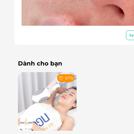
Xe
Dành cho bạn
97%
Grand Skin Care – Nơi Gửi Gắm Nụ Cười 
Không gian sang trọng, đội ngũ kỹ thuật viên
là lý do
Grand Skin Care trở thành điểm đến hà