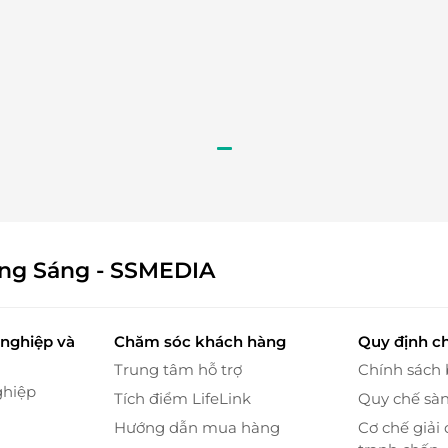
khám, tư vấn kỹ lưỡng về tình trạng môi, sau đó
bảo hiệu quả tối ưu nhất.
ông Sáng - SSMEDIA
nghiệp và
Chăm sóc khách hàng
Quy định c
Trung tâm hỗ trợ
Chính sách
ghiệp
Tích điểm LifeLink
Quy chế sà
Hướng dẫn mua hàng
Cơ chế giải 