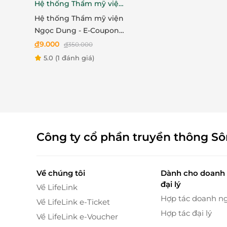
toàn
. Mỗi khách hàng đến đây đều được thăm 
Hệ thống Thẩm mỹ viện
xây dựng phác đồ điều trị cá nhân hóa để đảm 
Ngọc Dung
Hệ thống Thẩm mỹ viện
Ngọc Dung - E-Coupon
ưu đãi trải nghiệm dịch
đ
9.000
đ
350.000
vụ Triệt lông nách hoặc
5.0
(1 đánh giá)
bikini
Công ty cổ phần truyền thông S
Về chúng tôi
Dành cho doanh 
đại lý
Về LifeLink
Hợp tác doanh n
Về LifeLink e-Ticket
Hợp tác đại lý
Về LifeLink e-Voucher