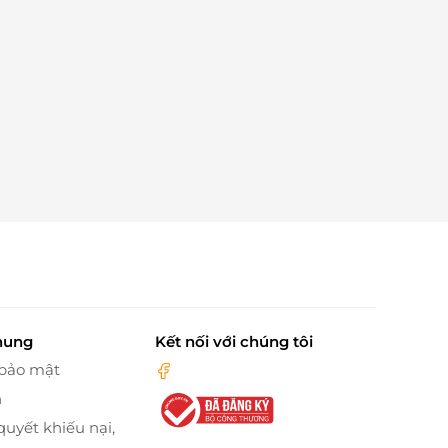
hung
Kết nối với chúng tôi
 bảo mật
n
quyết khiếu nại,