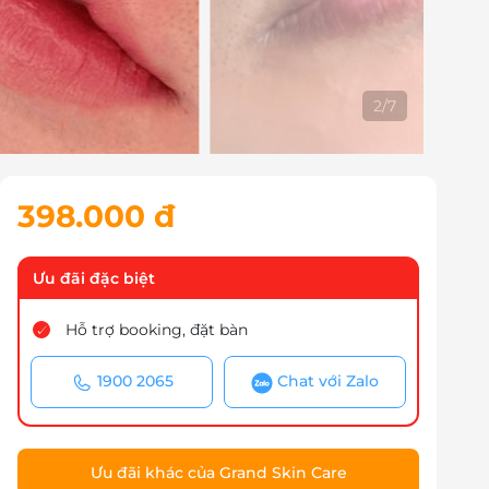
2
/
7
398.000 đ
Ưu đãi đặc biệt
Hỗ trợ booking, đặt bàn
1900 2065
Chat với Zalo
Ưu đãi khác của Grand Skin Care