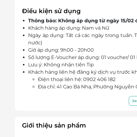
Điều kiện sử dụng
Thông báo: Không áp dụng từ ngày 15/02 
Khách hàng áp dụng: Nam và Nữ
Ngày áp dụng: Tất cả các ngày trong tuần. Tr
nước)
Giờ áp dụng: 9h00 - 20h00
Số lượng E-Voucher áp dụng: 01 voucher/ 01 
Lưu ý: Không nhận tiền Tip
Khách hàng liên hệ đăng ký dịch vụ trước k
Điện thoại liên hệ: 0902 406 182
Địa chỉ: 41 Cao Bá Nhạ, Phường Nguyễn 
Một khách hàng được mua nhiều E-Vouche
E-Voucher/E-Coupon không có giá trị quy đổi
Xe
Không áp dụng đồng thời cùng lúc với các 
Giá chưa bao gồm VAT.
Giới thiệu sản phẩm