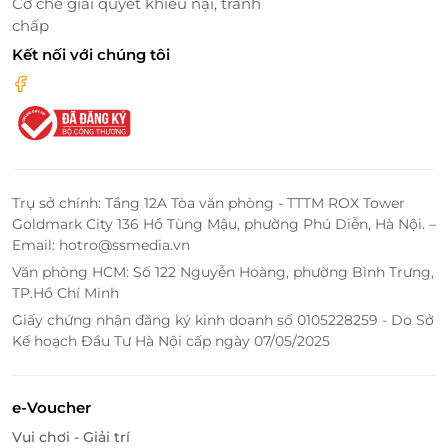
Cơ chế giải quyết khiếu nại, tranh
đón
, cùng
Wi-Fi miễn phí
phủ sóng toàn bộ khu vực,
chấp
đảm bảo mọi nhu cầu của bạn được đáp ứng nhanh
chóng và chu đáo, giúp chuyến đi trở nên thoải mái
Kết nối với chúng tôi
và thuận tiện hơn bao giờ hết.
Trụ sở chính: Tầng 12A Tòa văn phòng - TTTM ROX Tower
Goldmark City 136 Hồ Tùng Mậu, phường Phú Diễn, Hà Nội. –
Email: hotro@ssmedia.vn
Văn phòng HCM: Số 122 Nguyễn Hoàng, phường Bình Trưng,
TP.Hồ Chí Minh
Giấy chứng nhận đăng ký kinh doanh số 0105228259 - Do Sở
Kế hoạch Đầu Tư Hà Nội cấp ngày 07/05/2025
LifeLink – Nền tảng đặt phòng tiện lợi,
ưu đãi vượt trội
e-Voucher
Vui chơi - Giải trí
LifeLink là địa chỉ tin cậy giúp bạn săn
voucher