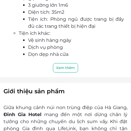
3 giường lớn 1m6
Diện tích: 35m2
Tiện ích: Phòng ngủ được trang bị đầy
đủ các trang thiết bị hiện đại
Tiện ích khác:
Vệ sinh hàng ngày
Dịch vụ phòng
Dọn dẹp nhà cửa
Wi-Fi & Bãi đậu xe
Khách sạn có cung cấp bữa ăn sáng
Xem thêm
không bắt buộc phở tô ly 60.000
VNĐ/suất, buffet 1.000.000 VNĐ/suất
Phụ thu trẻ em:
Giới thiệu sản phẩm
Dưới 06 tuổi: Miễn phí (ngủ chung với bố
mẹ)
Giữa khung cảnh núi non trùng điệp của Hà Giang,
Từ 6 – 12 tuổi: Tính 50% giá người lớn
Đinh Gia Hotel
mang đến một nơi dừng chân lý
Từ 12 tuổi trở lên tính giá phòng như người
tưởng cho những chuyến du lịch sum vầy. Khi
đặt
lớn
phòng Gia đình qua LifeLink
, bạn không chỉ tận