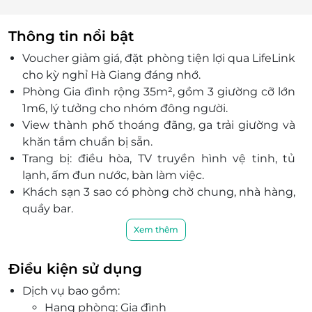
Thông tin nổi bật
Voucher giảm giá, đặt phòng tiện lợi qua LifeLink
cho kỳ nghỉ Hà Giang đáng nhớ.
Phòng Gia đình rộng 35m², gồm 3 giường cỡ lớn
1m6, lý tưởng cho nhóm đông người.
View thành phố thoáng đãng, ga trải giường và
khăn tắm chuẩn bị sẵn.
Trang bị: điều hòa, TV truyền hình vệ tinh, tủ
lạnh, ấm đun nước, bàn làm việc.
Khách sạn 3 sao có phòng chờ chung, nhà hàng,
quầy bar.
Có nhà hàng phục vụ ẩm thực Á Đông, phòng
Xem thêm
hội nghị sức chứa 100 người, phòng karaoke giải
trí hiện đại.
Điều kiện sử dụng
Thuận tiện di chuyển đến các địa điểm: Cột cờ
Dịch vụ bao gồm:
Lũng Cú; Đèo Mã Pí Lèng; Cao nguyên đá Đồng
Hạng phòng: Gia đình
Văn; Cột mốc số 0 - 3,7km; Chợ Hà Giang - 4,4km.