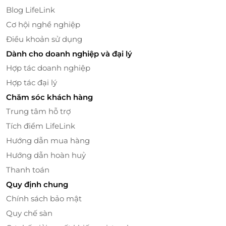
Blog LifeLink
Cơ hội nghề nghiệp
Điều khoản sử dụng
Dành cho doanh nghiệp và đại lý
Hợp tác doanh nghiệp
Hợp tác đại lý
Chăm sóc khách hàng
Dịch vụ 3 sao chuyên nghiệp – Thoải mái mọi
Trung tâm hỗ trợ
phút giây
Tích điểm LifeLink
Không chỉ sở hữu phòng nghỉ chất lượng, Đinh Gia
Hướng dẫn mua hàng
Hotel còn mang đến hệ thống dịch vụ phong phú:
Hướng dẫn hoàn huỷ
nhà hàng
phục vụ ẩm thực địa phương đậm đà,
Thanh toán
quầy bar
hiện đại cho những buổi tối thư giãn, và
Quy định chung
phòng chờ chung
ấm áp để cả gia đình cùng nghỉ
ngơi, trò chuyện.
Chính sách bảo mật
Quy chế sàn
Khách sạn cung cấp
lễ tân 24/24
,
dịch vụ phòng
,
đưa