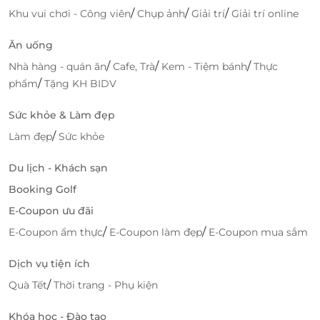
giảm giá, đặt phòng tiện lợi
nhanh chóng.
/
/
/
Khu vui chơi - Công viên
Chụp ảnh
Giải trí
Giải trí online
Quy trình đặt phòng trực tuyến đơn giản, thanh
Ăn uống
toán linh hoạt.
Cam kết giá tốt và hỗ trợ khách hàng tận tâm.
/
/
/
Nhà hàng - quán ăn
Cafe, Trà
Kem - Tiệm bánh
Thực
Mỗi
voucher giảm giá
đều được kiểm duyệt,
/
phẩm
Tặng KH BIDV
đảm bảo chất lượng và tính hợp lệ.
Sức khỏe & Làm đẹp
Chọn
voucher giảm giá, đặt phòng tiện lợi
của
/
Làm đẹp
Sức khỏe
LifeLink
, bạn vừa tiết kiệm chi phí vừa an tâm về
chất lượng dịch vụ. Đinh Gia Hotel Hà Giang là điểm
Du lịch - Khách sạn
dừng chân lý tưởng cho chuyến khám phá vùng cao
Booking Golf
nguyên hùng vĩ cùng gia đình, bạn bè.
E-Coupon ưu đãi
/
/
E-Coupon ẩm thực
E-Coupon làm đẹp
E-Coupon mua sắm
LifeLink
Dịch vụ tiện ích
/
Quà Tết
Thời trang - Phụ kiện
Khóa học - Đào tạo