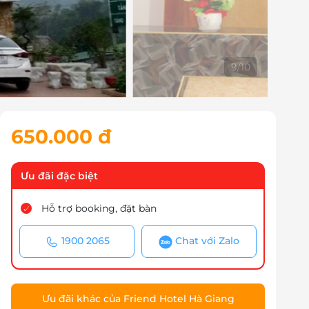
10
/
10
650.000 đ
Ưu đãi đặc biệt
Hỗ trợ booking, đặt bàn
1900 2065
Chat với Zalo
Ưu đãi khác của Friend Hotel Hà Giang