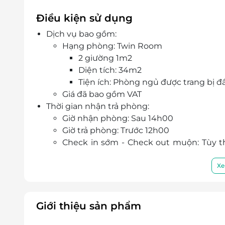
Điều kiện sử dụng
Dịch vụ bao gồm:
Hạng phòng: Twin Room
2 giường 1m2
Diện tích: 34m2
Tiện ích: Phòng ngủ được trang bị đầ
Giá đã bao gồm VAT
Thời gian nhận trả phòng:
Giờ nhận phòng: Sau 14h00
Giờ trả phòng: Trước 12h00
Check in sớm - Check out muộn: Tùy t
theo quy định của khách sạn
Điều kiện đặt phòng:
Xe
Hotline đặt phòng & tư vấn (9h-20h): 19
Văn phòng HCM: 028.6680 8757
Liên hệ check tình trạng phòng trống t
Giới thiệu sản phẩm
Điều kiện khác: