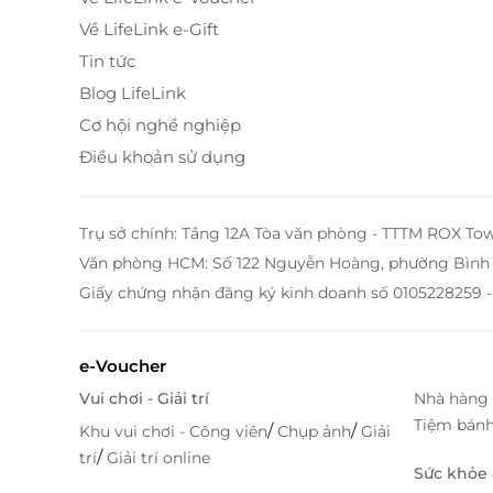
Về LifeLink e-Gift
Tin tức
Blog LifeLink
Cơ hội nghề nghiệp
Điều khoản sử dụng
Trụ sở chính: Tầng 12A Tòa văn phòng - TTTM ROX To
Văn phòng HCM: Số 122 Nguyễn Hoàng, phường Bình 
Giấy chứng nhận đăng ký kinh doanh số 0105228259 -
e-Voucher
Vui chơi - Giải trí
Nhà hàng 
Tiệm bán
/
/
Khu vui chơi - Công viên
Chụp ảnh
Giải
/
trí
Giải trí online
Sức khỏe
Dịch vụ bổ sung đa dạng