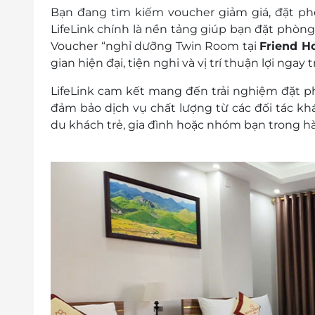
Áp dụng 01 e-Voucher/e-Coupon cho 02
Bạn đang tìm kiếm
voucher giảm giá, đặt ph
Một khách hàng được mua nhiều e-Vou
LifeLink chính là nền tảng giúp bạn đặt phòng 
e-Voucher/e-Coupon không có giá trị quy 
Voucher “nghỉ dưỡng Twin Room tại
Friend H
Không áp dụng đồng thời với chương tr
gian hiện đại, tiện nghi và vị trí thuận lợi nga
LifeLink cam kết mang đến trải nghiệm đặt ph
đảm bảo dịch vụ chất lượng từ các đối tác khá
du khách trẻ, gia đình hoặc nhóm bạn trong h