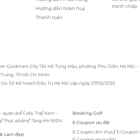
tranh chấp
Hướng dẫn hoàn huỷ
Thanh toán
wer Goldmark City 136 Hồ Tùng Mậu, phường Phú Diễn, Hà Nội. 
Trưng, TP.Hồ Chí Minh
 Do Sở Kế hoạch Đầu Tư Hà Nội cấp ngày 07/05/2025
/
/
- quán ăn
Cafe, Trà
Kem -
Booking Golf
/
/
h
Thực phẩm
Tặng KH BIDV
E-Coupon ưu đãi
/
E-Coupon ẩm thực
E-Coupon 
 & Làm đẹp
E-Coupon mua sắm