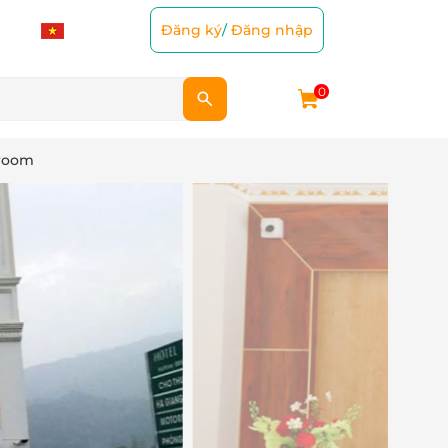
Đăng ký
/
Đăng nhập
0
 room