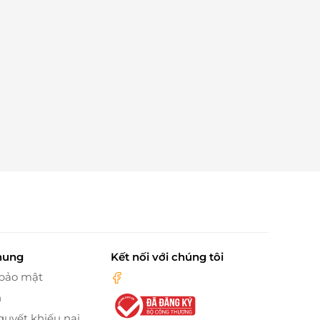
hung
Kết nối với chúng tôi
 bảo mật
n
quyết khiếu nại,