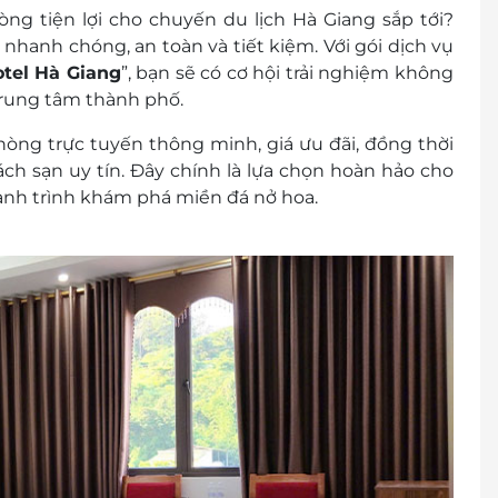
 khách
òng tiện lợi
cho chuyến du lịch Hà Giang sắp tới?
cher/e-Coupon
nhanh chóng, an toàn và tiết kiệm. Với gói dịch vụ
đổi thành tiền mặt, không trả lại tiền thừa
otel Hà Giang
”
, bạn sẽ có cơ hội trải nghiệm không
ình khuyến mại khác.
y trung tâm thành phố.
òng trực tuyến thông minh, giá ưu đãi, đồng thời
ch sạn uy tín. Đây chính là lựa chọn hoàn hảo cho
ành trình khám phá miền đá nở hoa.