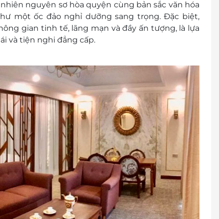
n nhiên nguyên sơ hòa quyện cùng bản sắc văn hóa
hư một ốc đảo nghỉ dưỡng sang trọng. Đặc biệt,
huộc vào tình trạng phòng và có thể sẽ phụ thu
g gian tinh tế, lãng mạn và đầy ấn tượng, là lựa
i và tiện nghi đẳng cấp.
00 2065
rước khi mua voucher
 khách
cher/e-Coupon
đổi thành tiền mặt, không trả lại tiền thừa
ình khuyến mại khác.