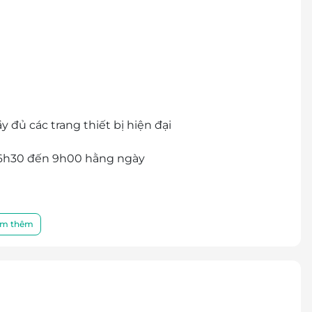
y đủ các trang thiết bị hiện đại
ừ 6h30 đến 9h00 hằng ngày
à cà phê tại phòng mỗi ngày
m thêm
ố mẹ)
ời lớn