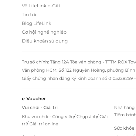
Về LifeLink e-Gift
Tin tức
Blog LifeLink
Cơ hội nghề nghiệp
Điều khoản sử dụng
Trụ sở chính: Tầng 12A Tòa văn phòng - TTTM ROX To
Văn phòng HCM: Số 122 Nguyễn Hoàng, phường Bình 
Giấy chứng nhận đăng ký kinh doanh số 0105228259 -
e-Voucher
Vui chơi - Giải trí
Nhà hàng 
Tiệm bán
/
/
Khu vui chơi - Công viên
Chụp ảnh
Giải
/
trí
Giải trí online
Sức khỏe