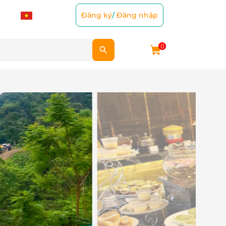
Đăng ký
/
Đăng nhập
0