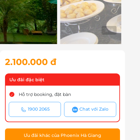
10
/
18
2.100.000 đ
Ưu đãi đặc biệt
Hỗ trợ booking, đặt bàn
1900 2065
Chat với Zalo
Ưu đãi khác của Phoenix Hà Giang