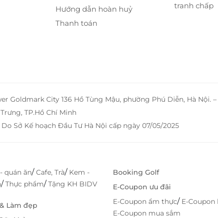
tranh chấp
Hướng dẫn hoàn huỷ
Thanh toán
wer Goldmark City 136 Hồ Tùng Mậu, phường Phú Diễn, Hà Nội. 
Trưng, TP.Hồ Chí Minh
 Do Sở Kế hoạch Đầu Tư Hà Nội cấp ngày 07/05/2025
/
/
- quán ăn
Cafe, Trà
Kem -
Booking Golf
/
/
h
Thực phẩm
Tặng KH BIDV
E-Coupon ưu đãi
/
E-Coupon ẩm thực
E-Coupon 
 & Làm đẹp
E-Coupon mua sắm