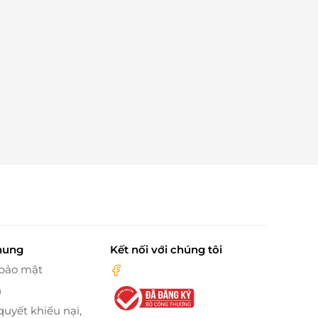
hung
Kết nối với chúng tôi
 bảo mật
n
quyết khiếu nại,