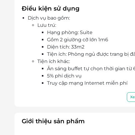
Điều kiện sử dụng
Dịch vụ bao gồm:
Lưu trú:
Hạng phòng: Suite
Gồm 2 giường cỡ lớn 1m6
Diện tích: 33m2
Tiện ích: Phòng ngủ được trang bị đầ
Tiện ích khác:
Ăn sáng buffet tự chọn thời gian t
5% phí dịch vụ
Truy cập mạng Internet miễn phí
Miễn phí 02 chai nước khoáng, trà v
Phụ thu trẻ em:
Xe
Dưới 06 tuổi: Miễn phí (ngủ chung với b
Từ 06 – 12 tuổi: Tính 50% giá người lớn
Từ 12 tuổi trở lên tính giá phòng như ngư
Giới thiệu sản phẩm
Thời gian nhận trả phòng:
Giờ nhận phòng: Sau 14h00