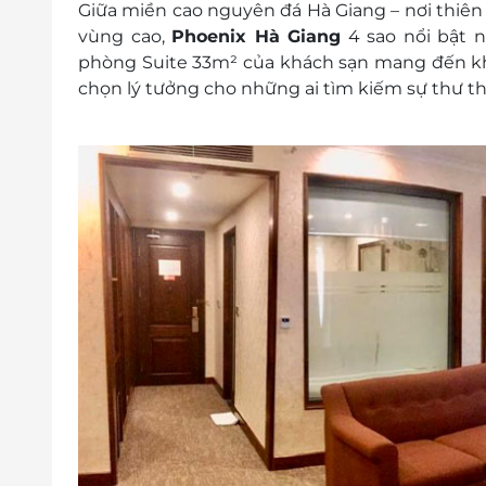
Giữa miền cao nguyên đá Hà Giang – nơi thiê
Giờ trả phòng: Trước 12h00
vùng cao,
Phoenix Hà Giang
4 sao nổi bật n
Check in sớm - Check out muộn: Tùy t
phòng Suite 33m² của khách sạn mang đến khôn
theo quy định của khách sạn
chọn lý tưởng cho những ai tìm kiếm sự thư thá
Điều kiện đặt phòng:
Hotline đặt phòng & tư vấn (9h-20h): 19
Văn phòng HCM: 028.6680 8757
Liên hệ check tình trạng phòng trống t
Điều kiện khác:
Áp dụng 01 e-Voucher/e-Coupon cho 04
Một khách hàng được mua nhiều e-Vou
e-Voucher/e-Coupon không có giá trị quy 
Không áp dụng đồng thời với chương tr