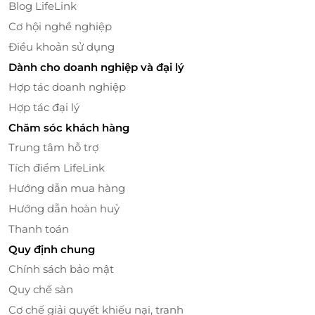
Blog LifeLink
Cơ hội nghề nghiệp
Điều khoản sử dụng
Dành cho doanh nghiệp và đại lý
Hợp tác doanh nghiệp
Tiện ích & dịch vụ khách sạn chuẩn 4 sao
Hợp tác đại lý
Hồ bơi ngoài trời theo mùa, phòng gym hiện đại,
Chăm sóc khách hàng
nhà hàng & bar.
Trung tâm hỗ trợ
Lễ tân 24/7, dịch vụ phòng, đưa đón sân bay (có
Tích điểm LifeLink
phí).
Hướng dẫn mua hàng
Bãi đỗ xe miễn phí rộng rãi, phù hợp cho cả xe
Hướng dẫn hoàn huỷ
khách và ô tô cá nhân.
Đội ngũ nhân viên tận tâm, hỗ trợ đặt phòng,
Thanh toán
dọn phòng, tư vấn tour du lịch hàng ngày.
Quy định chung
Chính sách bảo mật
Từ khách sạn, bạn dễ dàng di chuyển đến:
Quy chế sàn
Cột cờ Lũng Cú
– cực Bắc của Tổ quốc.
Cơ chế giải quyết khiếu nại, tranh