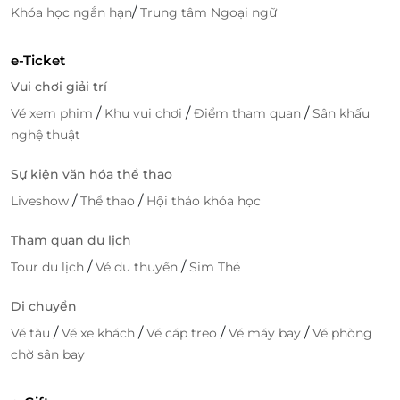
giảm giá
hấp dẫn.
/
Khóa học ngắn hạn
Trung tâm Ngoại ngữ
Thanh toán nhanh chóng, an toàn, nhận e-
Voucher ngay tức thì.
e-Ticket
Được hỗ trợ 24/7, cam kết chất lượng từ những
Vui chơi giải trí
thương hiệu uy tín.
/
/
/
Vé xem phim
Khu vui chơi
Điểm tham quan
Sân khấu
Sẵn sàng cho kỳ nghỉ sang trọng tại Hà Giang? Đừng
nghệ thuật
bỏ lỡ
voucher giảm giá Suite Double tại Yên Biên
Luxury Hotel
.
Sự kiện văn hóa thể thao
/
/
Liveshow
Thể thao
Hội thảo khóa học
Đặt ngay trên
LifeLink
để trải nghiệm sự khác biệt –
nhanh chóng, tiện lợi và ưu đãi hấp dẫn!
Tham quan du lịch
/
/
Tour du lịch
Vé du thuyền
Sim Thẻ
LifeLink
Di chuyển
/
/
/
/
Vé tàu
Vé xe khách
Vé cáp treo
Vé máy bay
Vé phòng
chờ sân bay