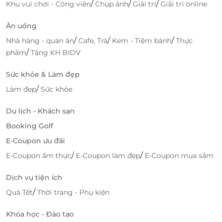
/
/
/
Khu vui chơi - Công viên
Chụp ảnh
Giải trí
Giải trí online
Ăn uống
/
/
/
Nhà hàng - quán ăn
Cafe, Trà
Kem - Tiệm bánh
Thực
/
phẩm
Tặng KH BIDV
Sức khỏe & Làm đẹp
/
Làm đẹp
Sức khỏe
Du lịch - Khách sạn
Booking Golf
E-Coupon ưu đãi
/
/
E-Coupon ẩm thực
E-Coupon làm đẹp
E-Coupon mua sắm
Dịch vụ tiện ích
/
Quà Tết
Thời trang - Phụ kiện
Đặt dịch vụ tiện lợi cùng LifeLink
Chỉ vài thao tác đơn giản, bạn đã sở hữu
voucher
Khóa học - Đào tạo