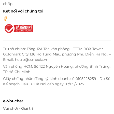
Đèo Mã Pí Lèng
– cung đường hùng vĩ.
chấp
Cao nguyên đá Đồng Văn
– di sản UNESCO.
Kết nối với chúng tôi
Chỉ
200m đến cột mốc số 0
và
650m tới chợ Hà
Giang
.
Trụ sở chính: Tầng 12A Tòa văn phòng - TTTM ROX Tower
Goldmark City 136 Hồ Tùng Mậu, phường Phú Diễn, Hà Nội. –
Email: hotro@ssmedia.vn
Văn phòng HCM: Số 122 Nguyễn Hoàng, phường Bình Trưng,
TP.Hồ Chí Minh
Giấy chứng nhận đăng ký kinh doanh số 0105228259 - Do Sở
Kế hoạch Đầu Tư Hà Nội cấp ngày 07/05/2025
e-Voucher
Vui chơi - Giải trí