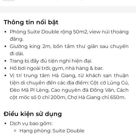
Thông tin nổi bật
Phòng Suite Double rộng 50m2, view núi thoáng
đãng.
Giường king 2m, bồn tắm thư giãn sau chuyến
đi dài.
Trang bị đầy đủ tiện nghi hiện đại.
Hồ bơi ngoài trời, gym, nhà hàng & bar.
Vị trí trung tâm Hà Giang, từ khách sạn thuận
tiện di chuyển đến các địa điểm: Cột cờ Lũng Cú,
Đèo Mã Pí Lèng, Cao nguyên đá Đồng Văn, Cách
cột mốc số 0 chỉ 200m, Chợ Hà Giang chỉ 650m.
Nhân viên phục vụ tận tâm 24/7, hỗ trợ tour du
lịch.
Điều kiện sử dụng
Bãi đỗ xe miễn phí, thuận tiện cho xe khách và ô
Dịch vụ bao gồm:
tô cá nhân.
Hạng phòng: Suite Double