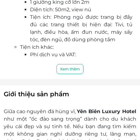
1 giường king cỡ lớn 2m
Diện tích: 50m2, view nú
Tiện ích: Phòng ngủ được trang bị đầy
đủ các trang thiết bị hiện đại: Tivi, tủ
lạnh, điều hòa, ấm đun nước, máy sấy
tóc, đèn ngủ, đồ dùng phòng tắm
Tiện ích khác:
Phí dịch vụ và VAT:
Nước uống chào đón khi nhận phòng
Bao gồm ăn sáng cho số lượng người
Xem thêm
quy định theo phòng
Trong phòng miễn phí:
Miễn phí trà và café trong phòng
Giới thiệu sản phẩm
Miễn phí 2 chai nước tinh khiết mỗi ngày
Phụ thu trẻ em:
Giữa cao nguyên đá hùng vĩ,
Yên Biên Luxury Hotel
Dưới 6 tuổi ngủ chung giường với bố mẹ
như một “ốc đảo sang trọng” dành cho du khách
miễn phí
yêu cái đẹp và sự tinh tế. Nếu bạn đang tìm kiếm
Từ 6 đến 10 tuổi ngủ chung giường với bố
một không gian nghỉ dưỡng riêng tư, lãng mạn,
mẹ phụ thu 200.000 VNĐ/bé