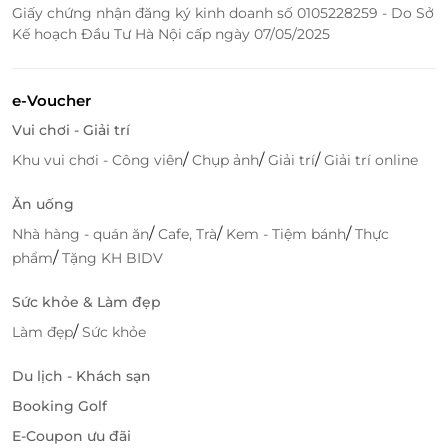
Giấy chứng nhận đăng ký kinh doanh số 0105228259 - Do Sở
Phòng hội nghị – sự kiện
được thiết kế trang
Kế hoạch Đầu Tư Hà Nội cấp ngày 07/05/2025
nhã, phù hợp cho các buổi họp hoặc gặp gỡ đối
tác.
e-Voucher
Bên cạnh đó là
đội ngũ nhân viên thân thiện, chu
đáo và chuyên nghiệp
, luôn sẵn sàng hỗ trợ mọi yêu
Vui chơi - Giải trí
cầu của khách hàng với nụ cười hiếu khách và
/
/
/
Khu vui chơi - Công viên
Chụp ảnh
Giải trí
Giải trí online
phong thái tận tâm – điểm khiến mỗi du khách khi
rời đi đều lưu giữ ấn tượng tốt đẹp về
mảnh đất Hà
Ăn uống
thành thanh lịch
.
/
/
/
Nhà hàng - quán ăn
Cafe, Trà
Kem - Tiệm bánh
Thực
/
phẩm
Tặng KH BIDV
Sức khỏe & Làm đẹp
/
Làm đẹp
Sức khỏe
Du lịch - Khách sạn
Booking Golf
E-Coupon ưu đãi