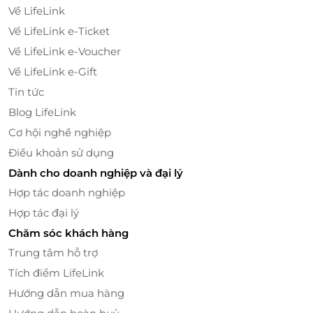
Về LifeLink
Voucher/e-Coupon
Về LifeLink e-Ticket
e-Voucher/e-Coupon không có giá trị quy đổi
thành tiền mặt, không trả lại tiền thừa
Về LifeLink e-Voucher
Không áp dụng đồng thời với chương trình
Về LifeLink e-Gift
khuyến mại khác.
Tin tức
Blog LifeLink
Mọi tiện nghi hiện đại đều được trang bị đầy đủ: TV
Cơ hội nghề nghiệp
màn hình phẳng, minibar, bàn làm việc, két an toàn,
Điều khoản sử dụng
máy pha cà phê, và
phòng tắm sang trọng
với bồn
Dành cho doanh nghiệp và đại lý
tắm lớn cùng các sản phẩm chăm sóc cao cấp. Tất cả
Hợp tác doanh nghiệp
cùng hòa quyện tạo nên
một trải nghiệm nghỉ
dưỡng đỉnh cao, chuẩn phong cách boutique hotel
Hợp tác đại lý
4 sao quốc tế
.
Chăm sóc khách hàng
Trung tâm hỗ trợ
Tích điểm LifeLink
Hướng dẫn mua hàng