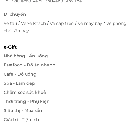
/
/
Tour du lịch
Vé du thuyền
Sim Thẻ
Di chuyển
/
/
/
/
Vé tàu
Vé xe khách
Vé cáp treo
Vé máy bay
Vé phòng
LifeLink – Nền tảng đặt dịch vụ tiện lợi &
chờ sân bay
thông minh
Đặt nhanh – Nhận ưu đãi thật
e-Gift
Nhà hàng - Ăn uống
Với
LifeLink
, việc đặt phòng khách sạn trở nên dễ
dàng hơn bao giờ hết:
Fastfood - Đồ ăn nhanh
Cafe - Đồ uống
Săn
voucher giảm giá
chỉ với vài thao tác đơn
Spa - Làm đẹp
giản.
Thanh toán trực tuyến nhanh chóng
, nhận mã
Chăm sóc sức khoẻ
e-voucher trong tích tắc.
Thời trang - Phụ kiện
Xác thực QR
ngay tại điểm cung cấp – tiện lợi, an
Siêu thị - Mua sắm
toàn, không cần in phiếu.
Giải trí - Tiện ích
Lý do bạn nên chọn LifeLink
Đặt dịch vụ tiện lợi
mọi lúc, mọi nơi.