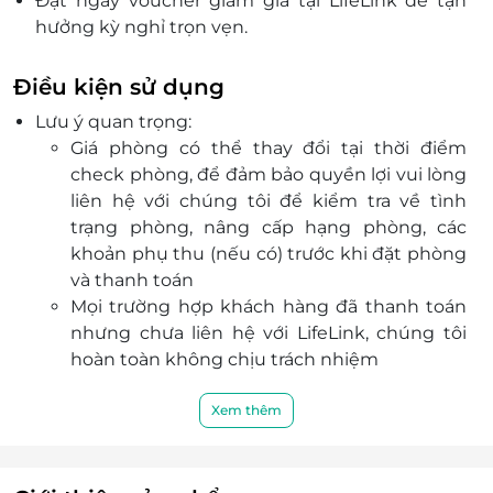
Đặt ngay voucher giảm giá tại LifeLink để tận
hưởng kỳ nghỉ trọn vẹn.
Đặt dịch vụ tiện lợi, xác thực QR nhanh chóng,
thanh toán online an toàn.
Điều kiện sử dụng
Trải nghiệm đẳng cấp, phong cách chuyên
Lưu ý quan trọng:
nghiệp – chỉ có tại LifeLink.
Giá phòng có thể thay đổi tại thời điểm
check phòng, để đảm bảo quyền lợi vui lòng
liên hệ với chúng tôi để kiểm tra về tình
trạng phòng, nâng cấp hạng phòng, các
khoản phụ thu (nếu có) trước khi đặt phòng
và thanh toán
Mọi trường hợp khách hàng đã thanh toán
nhưng chưa liên hệ với LifeLink, chúng tôi
hoàn toàn không chịu trách nhiệm
Dịch vụ bao gồm:
Lưu trú (hạng phòng): Premier Suite
Xem thêm
Loại giường: King
Hướng nhìn: City View
Diện tích phòng: 50m2