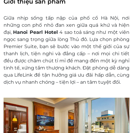
Giới thiệu sản phẩm
Tiện nghi: Phòng ngủ được trang bị đầy
đủ các trang thiết bị hiện đại
Giữa nhịp sống tấp nập của phố cổ Hà Nội, nơi
Tiện ích khác:
những con phố nhỏ đan xen giữa quá khứ và hiện
Nước uống chào đón khi nhận phòng
đại,
Hanoi Pearl Hotel
4 sao toả sáng như một viên
Ăn sáng cho số khách tiêu chuẩn/phòng
ngọc sang trọng giữa lòng Thủ đô. Lựa chọn phòng
Miễn phí nước uống mỗi ngày trong
Premier Suite, bạn sẽ bước vào một thế giới của sự
phòng
thanh lịch, tiện nghi và đẳng cấp – nơi mọi chi tiết
Miễn phí truy cập internet trong phòng
đều được chăm chút tỉ mỉ để mang đến một kỳ nghỉ
và các khu vực khác
tinh tế, xứng tầm thượng khách. Đặt phòng dễ dàng
Giá trên đã bao gồm phí phục vụ và thuế
qua LifeLink để tận hưởng giá ưu đãi hấp dẫn, cùng
GTGT
dịch vụ nhanh chóng – tiện lợi – an tâm tuyệt đối.
Dịch vụ không bao gồm: Chi phí cá nhân và các
chi phí phát sinh khác
Chính sách trẻ em và phụ thu khác:
Trẻ em dưới 06 tuổi
Miễn phí ăn sáng, ở cùng phòng và
chung giường với bố mẹ
Miễn phí nôi cho em bé, trẻ sơ sinh. Phụ