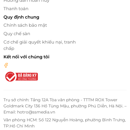
Hướng dẫn hoàn huỷ
Thanh toán
Quy định chung
Chính sách bảo mật
Quy chế sàn
Cơ chế giải quyết khiếu nại, tranh
chấp
Tiện nghi đẳng cấp – Dịch vụ chuyên nghiệp,
Kết nối với chúng tôi
tận tâm
Không chỉ gây ấn tượng với không gian lưu trú tinh
tế,
Hanoi Pearl Hotel
còn mang đến
chuỗi tiện ích
cao cấp
đáp ứng mọi nhu cầu của du khách:
Nhà hàng sang trọng
phục vụ buffet sáng đa
dạng, kết hợp tinh hoa ẩm thực Á – Âu.
Trụ sở chính: Tầng 12A Tòa văn phòng - TTTM ROX Tower
Goldmark City 136 Hồ Tùng Mậu, phường Phú Diễn, Hà Nội. –
Khu spa cao cấp
giúp bạn thư giãn tuyệt đối với
Email: hotro@ssmedia.vn
các liệu trình chăm sóc cơ thể chuyên nghiệp.
Văn phòng HCM: Số 122 Nguyễn Hoàng, phường Bình Trưng,
Phòng gym hiện đại
, trang bị đầy đủ máy móc
TP.Hồ Chí Minh
giúp bạn duy trì thói quen luyện tập.