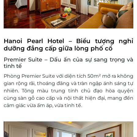
thuộc vào tình trạng nếu còn tại thời
điểm khách
Trẻ em từ 06 – 11 tuổi
Ở cùng phòng và chung giường với bố
mẹ, tính phí ăn sáng 250.000
VNĐ/trẻ/bữa
Hanoi Pearl Hotel – Biểu tượng nghỉ
Không quá 02 trẻ/phòng. Trẻ thứ 2 sẽ
dưỡng đẳng cấp giữa lòng phố cổ
tính giá giường phụ 625.000 VNĐ/đêm
Premier Suite – Dấu ấn của sự sang trọng và
đã bao gồm ăn sáng
tinh tế
Sử dụng giường phụ
Giường phụ chỉ có thể kê thêm đối với
Phòng
Premier Suite
với
diện tích 50m²
mở ra không
loại phòng được quy định trong điều 2
gian rộng rãi, thoáng đãng và tràn ngập ánh sáng tự
và phụ thuộc vào tình trạng phòng
nhiên. Tông màu trung tính chủ đạo hòa quyện
trống
cùng
sàn gỗ cao cấp
và
nội thất hiện đại
, mang đến
Giường phụ tính phí 625.000 VNĐ/
cảm giác vừa ấm áp, vừa tinh tế.
đêm/giường, đã bao gồm ăn sáng
Điều kiện đặt & nhận phòng:
Đặt ít nhất 7 - 10 ngày trước ngày đến lưu trú
(tùy tình trạng phòng). Giai đoạn cao điểm