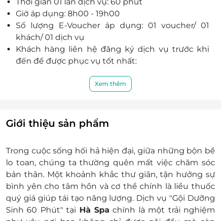
Thời gian 01 lần dịch vụ: 60 phút
Giờ áp dụng: 8h00 - 19h00
Số lượng E-Voucher áp dụng: 01 voucher/ 01
khách/ 01 dịch vụ
Khách hàng liên hệ đăng ký dịch vụ trước khi
đến để được phục vụ tốt nhất:
Điện thoại liên hệ: 0986 646 828
Địa chỉ: 118/8 Phan Huy Ích, Phường 15, Quận
Xem thêm
Tân Bình, Thành phố Hồ Chí Minh
Một khách hàng được mua nhiều E-Voucher/E-
Coupon
Giới thiệu sản phẩm
E-Voucher/E-Coupon không có giá trị quy đổi
thành tiền mặt, không trả lại tiền thừa
Trong cuộc sống hối hả hiện đại, giữa những bộn bề
Không áp dụng đồng thời cùng lúc với các
lo toan, chúng ta thường quên mất việc chăm sóc
chương trình khuyến mại khác
bản thân. Một khoảnh khắc thư giãn, tận hưởng sự
Giá đã bao gồm VAT.
bình yên cho tâm hồn và cơ thể chính là liều thuốc
quý giá giúp tái tạo năng lượng. Dịch vụ "Gội Dưỡng
Sinh 60 Phút" tại
Hà Spa
chính là một trải nghiệm