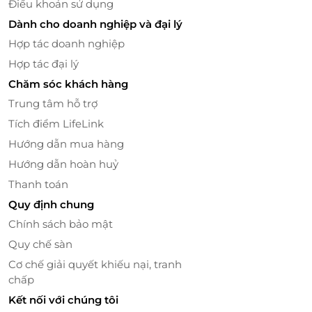
Điều khoản sử dụng
Dành cho doanh nghiệp và đại lý
Các động tác được thực hiện chuyên nghiệp
Hợp tác doanh nghiệp
Đội Ngũ Nhân Viên Chuyên Nghiệp, Tận Tâm
Hợp tác đại lý
Chăm sóc khách hàng
Hà Spa cam kết mang đến dịch vụ trị liệu chất lượng
cao với đội ngũ chuyên viên tận tâm, có tay nghề
Trung tâm hỗ trợ
chuyên môn và trang thiết bị hiện đại. Spa luôn đặt
Tích điểm LifeLink
sức khỏe và sự hài lòng của khách hàng lên hàng
Hướng dẫn mua hàng
đầu.
Hướng dẫn hoàn huỷ
Thanh toán
Quy định chung
Chính sách bảo mật
Quy chế sàn
Cơ chế giải quyết khiếu nại, tranh
chấp
Kết nối với chúng tôi