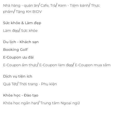
Hà Spa được biết đến là một trong những spa uy tín
/
/
/
Nhà hàng - quán ăn
Cafe, Trà
Kem - Tiệm bánh
Thực
tại khu vực, với nhiều dịch vụ đa dạng từ massage,
/
phẩm
Tặng KH BIDV
chăm sóc da, cho đến trị liệu cơ thể. Đặc biệt, spa
luôn chú trọng vào chất lượng dịch vụ và sự hài lòng
Sức khỏe & Làm đẹp
của khách hàng. Hãy nhanh tay săn ngay những
/
Làm đẹp
Sức khỏe
deal ưu đãi tại Hà Spa thông qua LifeLink để trải
nghiệm dịch vụ chất lượng với mức giá tốt nhất.
Du lịch - Khách sạn
Chăm sóc bản thân không còn là điều xa xỉ, mà hoàn
toàn nằm trong tầm tay bạn.
Booking Golf
E-Coupon ưu đãi
Truy cập
LifeLink
để khám phá nhiều deal
sức khoẻ
/
/
E-Coupon ẩm thực
E-Coupon làm đẹp
E-Coupon mua sắm
làm đẹp
hấp dẫn bạn nhé!
Dịch vụ tiện ích
/
Quà Tết
Thời trang - Phụ kiện
LifeLink
Khóa học - Đào tạo
/
Khóa học ngắn hạn
Trung tâm Ngoại ngữ