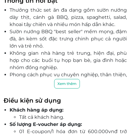
Thông tin nổi bật
Thưởng thức set ăn đa dạng gồm sườn nướng
dày thịt, cánh gà BBQ, pizza, spaghetti, salad,
khoai tây chiên và nhiều món hấp dẫn khác.
Sườn nướng BBQ "best seller" mềm mọng, đậm
đà, ăn kèm sốt đặc trưng chinh phục cả người
lớn và trẻ nhỏ.
Không gian nhà hàng trẻ trung, hiện đại, phù
hợp cho các buổi tụ họp bạn bè, gia đình hoặc
nhóm đồng nghiệp.
Phong cách phục vụ chuyên nghiệp, thân thiện,
đảm bảo trải nghiệm ẩm thực trọn vẹn cho mọi
Xem thêm
khách hàng.
E-coupon ưu đãi độc quyền khi đặt bàn
Điều kiện sử dụng
qua LifeLink giúp tiết kiệm chi phí mà vẫn
Khách hàng áp dụng:
thưởng thức trọn vẹn bữa tiệc BBQ đặc sắc.
Tất cả khách hàng.
Menu phong phú, kết hợp hai phong cách ẩm
Số lượng E-voucher áp dụng:
thực Âu - Á, đáp ứng khẩu vị đa dạng của thực
01 E-coupon/1 hóa đơn từ 600.000vnđ trở
khách Thủ đô.