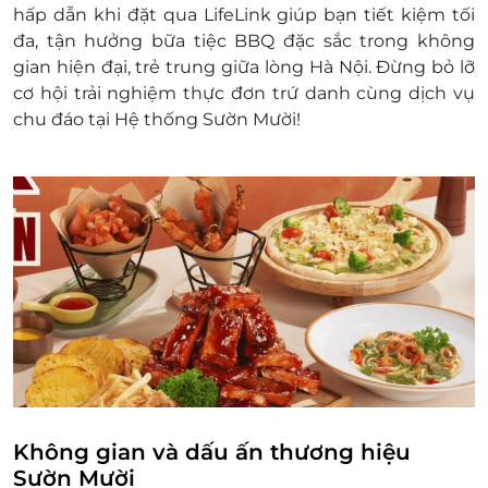
hấp dẫn khi đặt qua LifeLink giúp bạn tiết kiệm tối
E-coupon không có giá trị quy đổi thành
đa, tận hưởng bữa tiệc BBQ đặc sắc trong không
tiền mặt, không trả lại tiền thừa.
gian hiện đại, trẻ trung giữa lòng Hà Nội. Đừng bỏ lỡ
Không áp dụng đồng thời với chương trình
cơ hội trải nghiệm thực đơn trứ danh cùng dịch vụ
khuyến mại khác.
chu đáo tại Hệ thống Sườn Mười!
E-coupon đã bao gồm VAT.
Áp dụng tại tất cả các cơ sở của Sườn Mười.
Được áp dụng cùng Buffet.
Không gian và dấu ấn thương hiệu
Sườn Mười