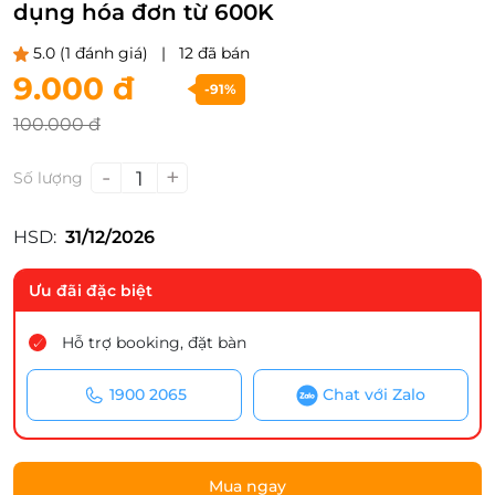
dụng hóa đơn từ 600K
5.0
(1 đánh giá)
|
12 đã bán
9.000 đ
-91%
100.000 đ
-
+
1
Số lượng
HSD:
31/12/2026
Ưu đãi đặc biệt
Hỗ trợ booking, đặt bàn
1900 2065
Chat với Zalo
Mua ngay