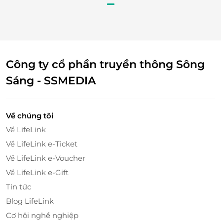
Công ty cổ phần truyền thông Sông
Sáng - SSMEDIA
Phong cách ẩm thực Âu - Á
Khách hàng đến với Sườn Mười không chỉ được
Về chúng tôi
thưởng thức món sườn nướng tảng trứ danh mà
Về LifeLink
còn được trải nghiệm sự giao hòa giữa các nền ẩm
Về LifeLink e-Ticket
thực Âu - Á từ món khai vị đến các món ăn kèm, đáp
Về LifeLink e-Voucher
ứng mọi khẩu vị.
Về LifeLink e-Gift
Tin tức
Blog LifeLink
Cơ hội nghề nghiệp