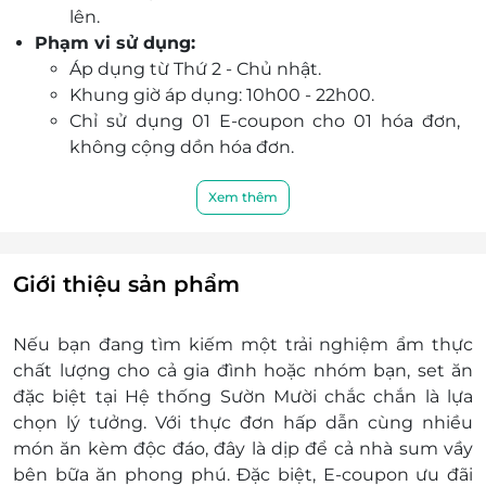
lên.
Đặt bàn linh hoạt, dễ dàng nhận E-coupon và
Phạm vi sử dụng:
chủ động thời gian trải nghiệm mà không lo hết
Áp dụng từ Thứ 2 - Chủ nhật.
chỗ.
Khung giờ áp dụng: 10h00 - 22h00.
Cơ hội tận hưởng bữa tối sum vầy, thưởng thức
Chỉ sử dụng 01 E-coupon cho 01 hóa đơn,
món ngon cùng E-coupon ưu đãi hấp dẫn chỉ có
không cộng dồn hóa đơn.
tại Hệ thống Sườn Mười.
Lưu ý:
Chỉ áp dụng cho khách hàng sử dụng dịch
Xem thêm
vụ tại nhà hàng Sườn Mười, không áp dụng
cho đơn hàng giao tận nơi.
Không áp dụng vào các ngày Lễ, Tết theo
Giới thiệu sản phẩm
quy định của nhà hàng.
Khách hàng vui lòng liên hệ đăng ký dịch vụ
Nếu bạn đang tìm kiếm một trải nghiệm ẩm thực
trước khi đến 1 tiếng để được phục vụ tốt
chất lượng cho cả gia đình hoặc nhóm bạn, set ăn
nhất.
đặc biệt tại Hệ thống Sườn Mười chắc chắn là lựa
Thông tin liên hệ:
chọn lý tưởng. Với thực đơn hấp dẫn cùng nhiều
Hotline Sườn Mười: 090 168 1010
món ăn kèm độc đáo, đây là dịp để cả nhà sum vầy
Hotline Lifelink: 19002065
bên bữa ăn phong phú. Đặc biệt, E-coupon ưu đãi
Điều kiện khác: