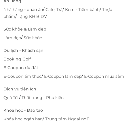
Ăn uống
độc quyền.
/
/
/
Nhà hàng - quán ăn
Cafe, Trà
Kem - Tiệm bánh
Thực
Nhiều lựa chọn set ăn, phù hợp nhu cầu nhóm
/
phẩm
Tặng KH BIDV
khách khác nhau.
E-voucher giao ngay, xác nhận đặt bàn nhanh
Sức khỏe & Làm đẹp
chóng, đơn giản.
/
Làm đẹp
Sức khỏe
Thông tin đầy đủ, dịch vụ hỗ trợ chuyên nghiệp
dành cho khách đặt deal.
Du lịch - Khách sạn
Chốt deal bữa tiệc BBQ hấp dẫn
Booking Golf
E-Coupon ưu đãi
Nhanh tay đặt bàn tại Sườn Mười qua
LifeLink
để
không bỏ lỡ cơ hội thưởng thức set ăn BBQ chuẩn vị,
/
/
E-Coupon ẩm thực
E-Coupon làm đẹp
E-Coupon mua sắm
tiết kiệm hơn và tránh tình trạng hết chỗ vào giờ cao
điểm. Một bữa tối sum họp, ngon miệng và tràn đầy
Dịch vụ tiện ích
tiếng cười đang chờ bạn cùng những người thân
/
Quà Tết
Thời trang - Phụ kiện
yêu!
Khóa học - Đào tạo
/
Khóa học ngắn hạn
Trung tâm Ngoại ngữ
Lifelink