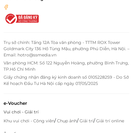
Trụ sở chính: Tầng 12A Tòa văn phòng - TTTM ROX Tower
Goldmark City 136 Hồ Tùng Mậu, phường Phú Diễn, Hà Nội. –
Email: hotro@ssmedia.vn
E-coupon
Ưu đãi hấp dẫn khi đặt bàn
Văn phòng HCM: Số 122 Nguyễn Hoàng, phường Bình Trưng,
tại LifeLink
TP.Hồ Chí Minh
Đặt bàn tại LifeLink mang lại nhiều lợi ích vượt trội,
Giấy chứng nhận đăng ký kinh doanh số 0105228259 - Do Sở
Kế hoạch Đầu Tư Hà Nội cấp ngày 07/05/2025
giúp khách hàng dễ dàng trải nghiệm ẩm thực Hệ
thống Sườn Mười với E-coupon ưu đãi và thủ tục đặt
chỗ nhanh chóng, tiện lợi. Đội ngũ LifeLink luôn hỗ
e-Voucher
trợ tận tình, giúp khách an tâm khi lựa chọn bữa ăn
Vui chơi - Giải trí
cho nhóm hay gia đình.
Những lợi ích khi chọn LifeLink
/
/
/
Khu vui chơi - Công viên
Chụp ảnh
Giải trí
Giải trí online
Đặt deal ẩm thực với giá tiết kiệm, hưởng ưu đãi