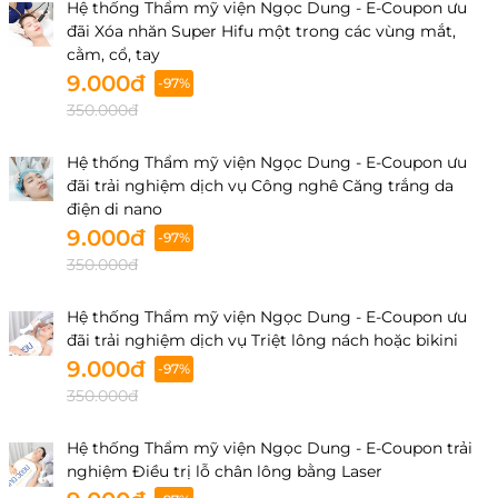
Gòn, Thành phố Hồ Chí Minh, Việt Nam
Hệ thống Thẩm mỹ viện Ngọc Dung - E-Coupon ưu
32-34-36 Đường 3/2, P.12, Q.10, HCM
đãi Xóa nhăn Super Hifu một trong các vùng mắt,
cằm, cổ, tay
Đà Nẵng
9.000đ
-97%
95 Nguyễn Văn Linh, P. Nam Dương, Q. Hải Châu, Tp.
350.000đ
Đà Nẵng
95 Nguyễn Văn Linh, Phường Hải Châu,Thành phố
Hệ thống Thẩm mỹ viện Ngọc Dung - E-Coupon ưu
Đà Nẵng,Việt Nam
đãi trải nghiệm dịch vụ Công nghê Căng trắng da
điện di nano
Hải Phòng
9.000đ
-97%
Số 02, Khu B1, Lô 7B, Khu ĐTM Ngã 5 SBCB, Phường
350.000đ
Gia Viên, Thành phố Hải Phòng, Việt Nam
Cần Thơ
Hệ thống Thẩm mỹ viện Ngọc Dung - E-Coupon ưu
đãi trải nghiệm dịch vụ Triệt lông nách hoặc bikini
234B Trần Hưng Đạo, P. An Nghiệp, Q. Ninh Kiều, Tp.
9.000đ
Cần Thơ "
-97%
350.000đ
234B-234C, Trần Hưng Đạo, Phường Ninh Kiều,
Thành phố Cần Thơ, Việt Nam
Hệ thống Thẩm mỹ viện Ngọc Dung - E-Coupon trải
Quảng Ninh
nghiệm Điều trị lỗ chân lông bằng Laser
Nhà số A1-15, A1-16 Khu Đô Thị Mon Bay, Phường Hạ