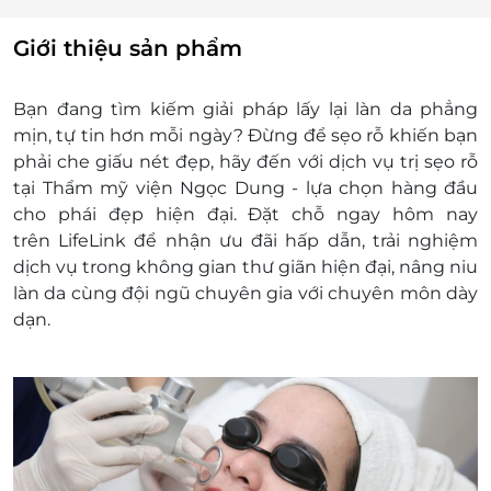
Voucher/E-Coupon trong tất cả các dịch vụ
ưu đãi tại LifeLink.
Giới thiệu sản phẩm
Mỗi chương trình khuyến mãi chỉ dùng được
1 mã ưu đãi/khách trong suốt thời gian diễn
Bạn đang tìm kiếm giải pháp lấy lại làn da phẳng
ra chương trình.
mịn, tự tin hơn mỗi ngày? Đừng để sẹo rỗ khiến bạn
Phạm vi sử dụng:
phải che giấu nét đẹp, hãy đến với dịch vụ trị sẹo rỗ
Áp dụng từ Thứ hai đến Chủ nhật (trừ các
tại Thẩm mỹ viện Ngọc Dung - lựa chọn hàng đầu
ngày Lễ, Tết, bù Lễ theo lịch nghỉ nhà nước).
cho phái đẹp hiện đại. Đặt chỗ ngay hôm nay
Giờ phục vụ: 9h00 - 19h00.
trên LifeLink để nhận ưu đãi hấp dẫn, trải nghiệm
Thời hạn sử dụng sau khi kích hoạt: 15 ngày.
dịch vụ trong không gian thư giãn hiện đại, nâng niu
Lưu ý:
làn da cùng đội ngũ chuyên gia với chuyên môn dày
Quý khách phải kích hoạt mã ưu đãi ít nhất
dạn.
60 phút trước khi đến để được phục vụ tốt
nhất:
Tại đây
Vui lòng đặt lịch qua hotline hoặc đăng ký
trước ít nhất 24 tiếng để đảm bảo được
phục vụ tốt nhất.
Hệ thống không nhận khách hàng đến trực
tiếp nếu chưa đăng ký đặt chỗ trước.