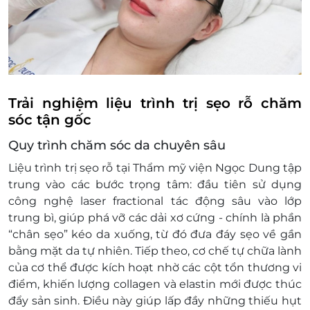
Thông tin liên hệ:
Hotline hỗ trợ: *3232 hoặc 1800 6377.
Zalo hỗ trợ: 0902 641 922.
Điều kiện khác:
Không có giá trị quy đổi thành tiền mặt,
không hoàn lại tiền thừa.
Trải nghiệm liệu trình trị sẹo rỗ chăm
Không áp dụng đồng thời với các chương
sóc tận gốc
trình khuyến mãi khác.
Quy trình chăm sóc da chuyên sâu
E-Voucher/E-Coupon không có giá trị quy
đổi thành tiền mặt, không trả lại tiền thừa.
Liệu trình trị sẹo rỗ tại Thẩm mỹ viện Ngọc Dung tập
trung vào các bước trọng tâm: đầu tiên sử dụng
công nghệ laser fractional tác động sâu vào lớp
trung bì, giúp phá vỡ các dải xơ cứng - chính là phần
“chân sẹo” kéo da xuống, từ đó đưa đáy sẹo về gần
bằng mặt da tự nhiên. Tiếp theo, cơ chế tự chữa lành
của cơ thể được kích hoạt nhờ các cột tổn thương vi
điểm, khiến lượng collagen và elastin mới được thúc
đẩy sản sinh. Điều này giúp lấp đầy những thiếu hụt