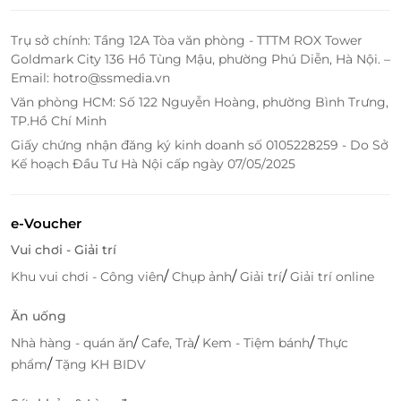
chuyên sâu cùng ưu đãi từ
LifeLink
. Làn da đẹp bắt
đầu từ sự quan tâm đúng cách - nhanh tay đặt lịch
Trụ sở chính: Tầng 12A Tòa văn phòng - TTTM ROX Tower
để cảm nhận sự khác biệt và tận hưởng dịch vụ chất
Goldmark City 136 Hồ Tùng Mậu, phường Phú Diễn, Hà Nội. –
lượng từ Thẩm mỹ viện Ngọc Dung. Đặt chỗ thật
Email: hotro@ssmedia.vn
đơn giản chỉ với vài thao tác, sẵn sàng thay đổi diện
Văn phòng HCM: Số 122 Nguyễn Hoàng, phường Bình Trưng,
mạo và đón nhận hành trình làm đẹp tự tin hơn mỗi
TP.Hồ Chí Minh
ngày.
Giấy chứng nhận đăng ký kinh doanh số 0105228259 - Do Sở
Kế hoạch Đầu Tư Hà Nội cấp ngày 07/05/2025
LifeLink
e-Voucher
Vui chơi - Giải trí
/
/
/
Khu vui chơi - Công viên
Chụp ảnh
Giải trí
Giải trí online
Ăn uống
/
/
/
Nhà hàng - quán ăn
Cafe, Trà
Kem - Tiệm bánh
Thực
/
phẩm
Tặng KH BIDV