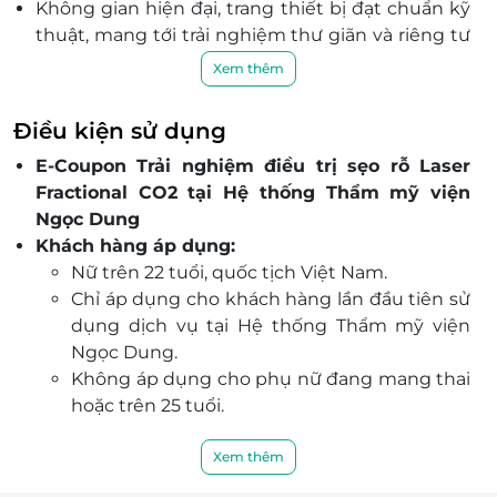
Không gian hiện đại, trang thiết bị đạt chuẩn kỹ
Trang
thuật, mang tới trải nghiệm thư giãn và riêng tư
Lâm Đồng
cho khách hàng.
Xem thêm
Đội ngũ chuyên gia nhiều năm kinh nghiệm
Số 154 Đường Trần Hưng Đạo, Phường Phú Thủy,
Tỉnh Lâm Đồng, Việt Nam
trong lĩnh vực thẩm mỹ, am hiểu các giải pháp
Điều kiện sử dụng
chăm sóc và phục hồi da tối ưu.
Bình Thuận
E-Coupon Trải nghiệm điều trị sẹo rỗ Laser
Chuyên viên có bằng cấp chính quy, chứng chỉ
154 Trần Hưng Đạo, P. Phú Thủy, Tp. Phan Thiết
Fractional CO2 tại Hệ thống Thẩm mỹ viện
hành nghề, luôn cẩn trọng trong từng khâu
Ngọc Dung
thực hiện liệu trình.
Đồng Nai
Khách hàng áp dụng:
Đặt lịch dễ dàng trên Dealtoday, nhận ưu đãi lớn,
Số 220, đường 30/4, Phường Trấn Biên, Tỉnh Đồng
Nữ trên 22 tuổi, quốc tịch Việt Nam.
đảm bảo an tâm với nền tảng uy tín kèm nhiều
Nai, Việt Nam
Chỉ áp dụng cho khách hàng lần đầu tiên sử
tiện ích hấp dẫn.
Bình Dương
dụng dịch vụ tại Hệ thống Thẩm mỹ viện
Nhanh tay săn deal để trải nghiệm dịch vụ chất
464 - 466 Đại Lộ Bình Dương, P. Hiệp Thành, Tp. Thủ
Ngọc Dung.
lượng và tiết kiệm chi phí chăm sóc làn da ngay
Dầu Một, Bình Dương
Không áp dụng cho phụ nữ đang mang thai
hôm nay tại Ngọc Dung.
hoặc trên 25 tuổi.
Bà Rịa Vũng Tàu
Số lượng sử dụng:
157 Nam Kỳ Khởi Nghĩa, Phường 3, Tp. Vũng Tàu.
01 voucher/khách/lần sử dụng.
Xem thêm
Mỗi khách hàng được mua tối đa 2 E-