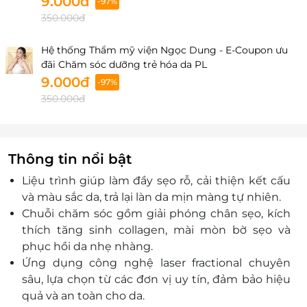
9.000đ
-97%
Long, Tỉnh Quảng Ninh, Việt Nam
350.000đ
Lô A1, 15-16 Khu Monbay, Đường Trần Quốc Nghiễn,
P. Hồng Hải, Tp. Hạ Long, Quảng Ninh
Hệ thống Thẩm mỹ viện Ngọc Dung - E-Coupon ưu
đãi Chăm sóc dưỡng trẻ hóa da PL
Nghệ An
9.000đ
-97%
LK06–LK07 Tòa tháp Eurowindow, Số 2, đường Trần
350.000đ
Phú, Phường Trường Vinh,tỉnh Nghệ An, Việt Nam
Vinh: 06-07 tòa nhà Euro Window - Số 2 Trần Phú -
phường Hồng Sơn - thành phố Vinh, Nghệ An
Thông tin nổi bật
Đắk Lắk
Số 02 - 04 Ngô Quyền, Phường Buôn Ma Thuột, Tỉnh
Liệu trình giúp làm đầy sẹo rỗ, cải thiện kết cấu
Đắk Lắk, Việt Nam
và màu sắc da, trả lại làn da mịn màng tự nhiên.
02 - 04 Ngô Quyền, Phường Thắng Lợi, Tp. Buôn Ma
Chuỗi chăm sóc gồm giải phóng chân sẹo, kích
Thuột, Tỉnh Đắk Lắk
thích tăng sinh collagen, mài mòn bờ sẹo và
phục hồi da nhẹ nhàng.
Khánh Hòa
Ứng dụng công nghệ laser fractional chuyên
78 Lý Thánh Tôn, Phường Tây Nha Trang, Tỉnh Khánh
sâu, lựa chọn từ các đơn vị uy tín, đảm bảo hiệu
Hòa, Việt Nam
quả và an toàn cho da.
Số 78 Lý Thánh Tôn, Phường Phương Sài, Tp. Nha