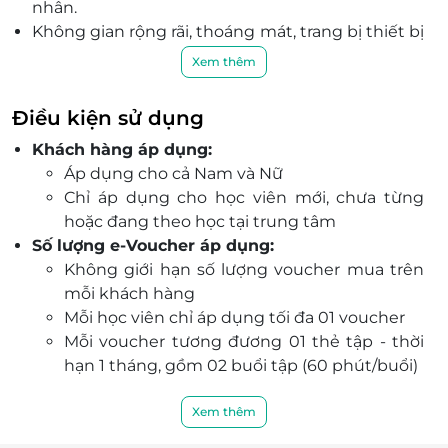
nhân.
Không gian rộng rãi, thoáng mát, trang bị thiết bị
hiện đại đạt chuẩn tại các chi nhánh của Trends
Xem thêm
Fitness.
Đội ngũ huấn luyện viên giàu kinh nghiệm, tận
Điều kiện sử dụng
tình hướng dẫn từng học viên theo giáo trình
Khách hàng áp dụng:
riêng biệt.
Áp dụng cho cả Nam và Nữ
Trung tâm đạt tiêu chuẩn ngành fitness, với mô
Chỉ áp dụng cho học viên mới, chưa từng
hình đồng bộ hiện đại, phù hợp mọi lứa tuổi và
hoặc đang theo học tại trung tâm
thể trạng.
Số lượng e-Voucher áp dụng:
Khách đặt dịch vụ qua LifeLink được đảm bảo
Không giới hạn số lượng voucher mua trên
quyền lợi, thời gian linh hoạt và đặc biệt dễ dàng
mỗi khách hàng
sử dụng e-voucher.
Mỗi học viên chỉ áp dụng tối đa 01 voucher
Lợi ích vượt trội khi mua trên LifeLink: tiết kiệm
Mỗi voucher tương đương 01 thẻ tập - thời
chi phí so với giá gốc và linh hoạt chọn khung
hạn 1 tháng, gồm 02 buổi tập (60 phút/buổi)
giờ phù hợp.
Phạm vi sử dụng:
Ngày áp dụng: Thứ 2 - Chủ Nhật
Xem thêm
Giờ áp dụng: Lịch tập linh hoạt theo thỏa