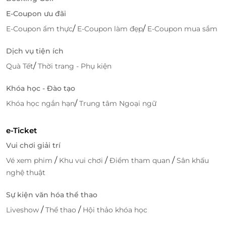
E-Coupon ưu đãi
/
/
E-Coupon ẩm thực
E-Coupon làm đẹp
E-Coupon mua sắm
Dịch vụ tiện ích
/
Quà Tết
Thời trang - Phụ kiện
Khóa học - Đào tạo
/
Khóa học ngắn hạn
Trung tâm Ngoại ngữ
Săn deal thông minh với LifeLink
e-Ticket
Lợi ích khi đặt dịch vụ qua LifeLink
Vui chơi giải trí
Giá ưu đãi hấp dẫn, tiết kiệm lên đến 50% so với
/
/
/
Vé xem phim
Khu vui chơi
Điểm tham quan
Sân khấu
mua trực tiếp.
nghệ thuật
Thủ tục đơn giản, thanh toán nhanh chóng qua
e-voucher.
Sự kiện văn hóa thể thao
Tự chọn thời gian tập linh hoạt phù hợp với lịch
/
/
Liveshow
Thể thao
Hội thảo khóa học
cá nhân.
Đảm bảo chất lượng dịch vụ từ đối tác qua kiểm