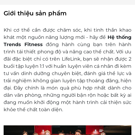
thuận với phòng tập
Số lần sử dụng dịch vụ: 02 buổi/voucher
Giới thiệu sản phẩm
Thời gian 1 lần sử dụng dịch vụ: 60 phút
Lưu ý:
Khi cơ thể cần được chăm sóc, khi tinh thần khao
Quý khách vui lòng liên hệ trước với phòng
khát một nguồn năng lượng mới - hãy để
Hệ thống
tập để sắp xếp lịch học sau khi nhận được
Trends Fitness
đồng hành cùng bạn trên hành
voucher
trình tái thiết phong độ và nâng cao thể chất. Với ưu
Thông tin liên hệ:
đãi đặc biệt chỉ có trên LifeLink, bạn sẽ nhận được 2
Địa chỉ: Trung tâm VH-TT-TT P. Tương Mai
buổi tập luyện 1:1 với huấn luyện viên cá nhân đi kèm
(Đối diện 32 Đền Lừ), Phường Hoàng Liệt, Hà
tư vấn dinh dưỡng chuyên biệt, đánh giá thể lực và
Nội - 0365 907 456
trải nghiệm không gian luyện tập thoáng đãng, hiện
Địa chỉ: 488 Minh Khai, Phường Vĩnh Tuy, Hà
đại. Đây chính là món quà phù hợp nhất dành cho
Nội - 0988 754 123
dân văn phòng, những người bận rộn hoặc bất kỳ ai
Địa chỉ: CT11 Hồng Hà Eco City, Phường Yên
đang muốn khởi động một hành trình cải thiện sức
Sở, Hà Nội - 0362 641 088
khỏe thể chất toàn diện.
Địa chỉ: Private 49-51 Hồ Đắc Di, Phường
Đống Đa, Hà Nội - 0979 038 338
Địa chỉ: Private 14 Đỗ Ngọc Du (Hồ Hai Bà
Trưng), Phường Bạch Mai, Hà Nội - 0961 321