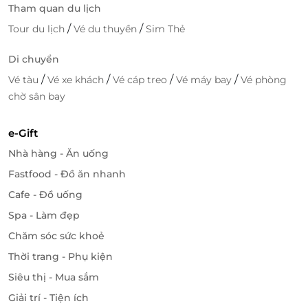
Tham quan du lịch
duyệt của LifeLink.
/
/
Tour du lịch
Vé du thuyền
Sim Thẻ
Đặt lịch ngay - sẵn sàng nâng tầm sức khỏe
Di chuyển
Đừng chờ một cơ duyên để tập luyện - hãy tự tạo ra
/
/
/
/
Vé tàu
Vé xe khách
Vé cáp treo
Vé máy bay
Vé phòng
điều đó hôm nay bằng cách sở hữu deal tập luyện
chờ sân bay
cùng Hệ thống Trends Fitness. Chỉ 2 buổi tập bạn sẽ
cảm thấy cơ thể được “đánh thức”, tinh thần thư
giãn, vóc dáng cải thiện theo từng ngày. Nhấn đặt
e-Gift
lịch ngay và cùng
LifeLink
bắt đầu hành trình mới với
Nhà hàng - Ăn uống
ưu đãi trọn vẹn!
Fastfood - Đồ ăn nhanh
Cafe - Đồ uống
Spa - Làm đẹp
LifeLink
Chăm sóc sức khoẻ
Thời trang - Phụ kiện
Siêu thị - Mua sắm
Giải trí - Tiện ích