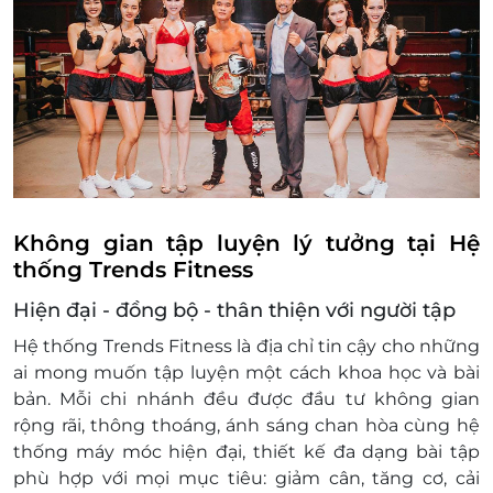
488
Điều kiện khác:
e-Voucher/e-Coupon không có giá trị quy đổi
thành tiền mặt
Không trả lại tiền thừa
Không áp dụng đồng thời với các chương
trình khuyến mãi khác
Không gian tập luyện lý tưởng tại Hệ
thống Trends Fitness
Hiện đại - đồng bộ - thân thiện với người tập
Hệ thống Trends Fitness là địa chỉ tin cậy cho những
ai mong muốn tập luyện một cách khoa học và bài
bản. Mỗi chi nhánh đều được đầu tư không gian
rộng rãi, thông thoáng, ánh sáng chan hòa cùng hệ
thống máy móc hiện đại, thiết kế đa dạng bài tập
phù hợp với mọi mục tiêu: giảm cân, tăng cơ, cải