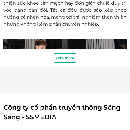
thiện sức khỏe tim mạch hay đơn giản chỉ là duy trì
vóc dáng cân đối. Tất cả đều được sắp xếp theo
hướng cá nhân hóa, mang tới trải nghiệm thân thiện
nhưng không kém phần chuyên nghiệp.
Xem thêm
Công ty cổ phần truyền thông Sông
Chăm sóc toàn diện với lộ trình tập luyện riêng
Sáng - SSMEDIA
biệt
Deal ưu đãi gồm 2 buổi tập cá nhân 1 kèm 1 cùng