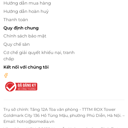
Hướng dẫn mua hàng
Lợi ích vô hình - giá trị hữu hình sau mỗi buổi
Hướng dẫn hoàn huỷ
tập
Thanh toán
Không chỉ tác động trực tiếp lên cơ thể, mỗi buổi tập
Quy định chung
tại Trends Fitness còn như một lần “nạp lại năng
Chính sách bảo mật
lượng sống”. Cơ thể được vận động hợp lý sẽ giải
phóng hormone hạnh phúc, giúp tâm trạng cải
Quy chế sàn
thiện rõ rệt. Với sự đồng hành sát sao từ PT, bạn sẽ
Cơ chế giải quyết khiếu nại, tranh
nhận thấy sự tiến bộ từ những điều nhỏ nhất: nhịp
chấp
thở đều hơn, cơ bắp chắc khỏe hơn, ý chí kiên định
Kết nối với chúng tôi
hơn. Lợi ích này phù hợp với mọi giới: học sinh, sinh
viên, nhân viên văn phòng, mẹ bỉm vừa sinh xong
hoặc người mong muốn cải thiện vóc dáng.
Trụ sở chính: Tầng 12A Tòa văn phòng - TTTM ROX Tower
Goldmark City 136 Hồ Tùng Mậu, phường Phú Diễn, Hà Nội. –
Email: hotro@ssmedia.vn