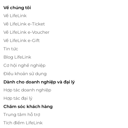
huấn luyện viên, đi kèm tư vấn dinh dưỡng theo
Về chúng tôi
mục tiêu và tình trạng cơ thể thực tế. Trước buổi đầu
Về LifeLink
tiên, học viên sẽ được đo chỉ số cơ thể, từ đó PT xây
dựng bài tập riêng biệt, phù hợp với thể trạng và lịch
Về LifeLink e-Ticket
trình sinh hoạt. Điều đặc biệt của hệ thống là sự linh
Về LifeLink e-Voucher
hoạt về thời gian và cách tiếp cận bài bản - học viên
Về LifeLink e-Gift
không chỉ tập mà còn hiểu rõ cơ thể để duy trì tiến
Tin tức
bộ về lâu dài.
Blog LifeLink
Cơ hội nghề nghiệp
Điều khoản sử dụng
Dành cho doanh nghiệp và đại lý
Hợp tác doanh nghiệp
Hợp tác đại lý
Chăm sóc khách hàng
Trung tâm hỗ trợ
Tích điểm LifeLink