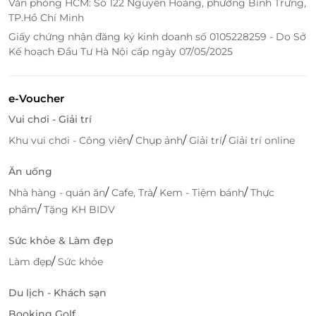
Văn phòng HCM: Số 122 Nguyễn Hoàng, phường Bình Trưng,
TP.Hồ Chí Minh
Giấy chứng nhận đăng ký kinh doanh số 0105228259 - Do Sở
Kế hoạch Đầu Tư Hà Nội cấp ngày 07/05/2025
e-Voucher
Chất lượng dịch vụ đến từ con người
Vui chơi - Giải trí
Đội ngũ huấn luyện viên tại Hệ thống Trends Fitness
/
/
/
Khu vui chơi - Công viên
Chụp ảnh
Giải trí
Giải trí online
là điểm cộng lớn của dịch vụ. Họ không chỉ giàu
chuyên môn mà còn nhiệt tình, thân thiện, sẵn sàng
Ăn uống
điều chỉnh phương pháp theo lộ trình của từng
/
/
/
Nhà hàng - quán ăn
Cafe, Trà
Kem - Tiệm bánh
Thực
người. Nhờ vậy, mỗi buổi tập trở nên thú vị, dễ tiếp
/
phẩm
Tặng KH BIDV
cận và không tạo áp lực. Những bài giảng nhẹ
nhàng về dinh dưỡng lồng ghép trong buổi tập vừa
Sức khỏe & Làm đẹp
dễ nhớ, vừa giúp học viên ứng dụng vào đời sống
/
Làm đẹp
Sức khỏe
hằng ngày.
Du lịch - Khách sạn
Booking Golf