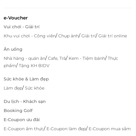
e-Voucher
Vui chơi - Giải trí
/
/
/
Khu vui chơi - Công viên
Chụp ảnh
Giải trí
Giải trí online
Ăn uống
/
/
/
Nhà hàng - quán ăn
Cafe, Trà
Kem - Tiệm bánh
Thực
/
phẩm
Tặng KH BIDV
Sức khỏe & Làm đẹp
/
Làm đẹp
Sức khỏe
Du lịch - Khách sạn
Booking Golf
E-Coupon ưu đãi
/
/
E-Coupon ẩm thực
E-Coupon làm đẹp
E-Coupon mua sắm
Tiện ích đẳng cấp – Nâng tầm từng khoảnh