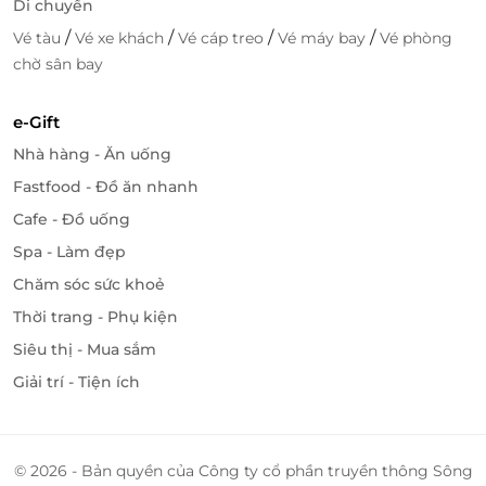
và tuyệt đối thư giãn.
Di chuyển
/
/
/
/
Vé tàu
Vé xe khách
Vé cáp treo
Vé máy bay
Vé phòng
chờ sân bay
e-Gift
Nhà hàng - Ăn uống
Fastfood - Đồ ăn nhanh
Cafe - Đồ uống
Spa - Làm đẹp
Chăm sóc sức khoẻ
Thời trang - Phụ kiện
Siêu thị - Mua sắm
Giải trí - Tiện ích
© 2026 - Bản quyền của Công ty cổ phần truyền thông Sông