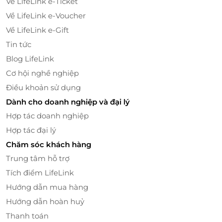
Về LifeLink e-Ticket
Về LifeLink e-Voucher
Về LifeLink e-Gift
Tin tức
Blog LifeLink
Cơ hội nghề nghiệp
Điều khoản sử dụng
Dành cho doanh nghiệp và đại lý
Hợp tác doanh nghiệp
Trong phòng, mọi tiện nghi đều được trang bị đầy
Hợp tác đại lý
đủ và hiện đại: TV màn hình lớn, minibar cao cấp, két
Chăm sóc khách hàng
an toàn, điều hòa thông minh, phòng tắm rộng rãi
Trung tâm hỗ trợ
với nội thất cao cấp… Tất cả cùng hòa quyện để
Tích điểm LifeLink
mang đến trải nghiệm thoải mái, tiện nghi và sang
Hướng dẫn mua hàng
trọng.
Hướng dẫn hoàn huỷ
Bay Hotel – thiên đường nghỉ dưỡng tĩnh lặng
Thanh toán
giữa lòng Sài Gòn