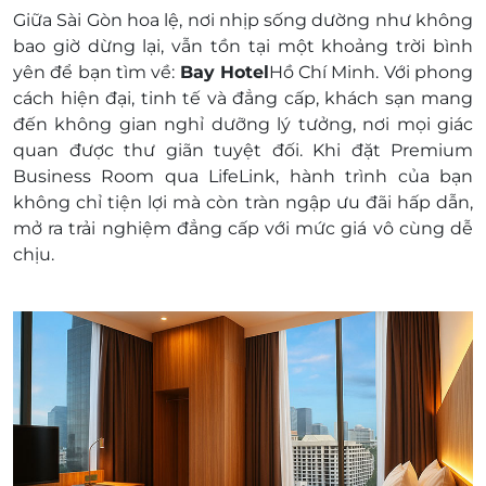
đủ các trang thiết bị hiện đại
Giữa Sài Gòn hoa lệ, nơi nhịp sống dường như không
Tiện ích khác:
bao giờ dừng lại, vẫn tồn tại một khoảng trời bình
Ăn sáng cho số khách tiêu chuẩn/phòng
yên để bạn tìm về:
Bay Hotel
Hồ Chí Minh. Với phong
Miễn phí nước uống mỗi ngày trong
cách hiện đại, tinh tế và đẳng cấp, khách sạn mang
phòng
đến không gian nghỉ dưỡng lý tưởng, nơi mọi giác
Miễn phí truy cập internet trong phòng
quan được thư giãn tuyệt đối. Khi đặt Premium
và các khu vực khác
Business Room qua LifeLink, hành trình của bạn
Giá trên đã bao gồm phí phục vụ và thuế
không chỉ tiện lợi mà còn tràn ngập ưu đãi hấp dẫn,
GTGT
mở ra trải nghiệm đẳng cấp với mức giá vô cùng dễ
Dịch vụ không bao gồm
: Chi phí cá nhân và các
chịu.
chi phí phát sinh khác
Chính sách trẻ em và phụ thu khác:
Trẻ em trên 11 tuổi được tính như người lớn.
Trẻ em dưới 6 tuổi ngủ chung giường với bố
mẹ được miễn phí
Trẻ em từ 6 đến 11 tuổi ngủ chung giường
với bố mẹ được tính phí ăn sáng là 270.000
VNĐ/ngày. Trẻ em dưới 6 tuổi được miễn phí
ăn sáng