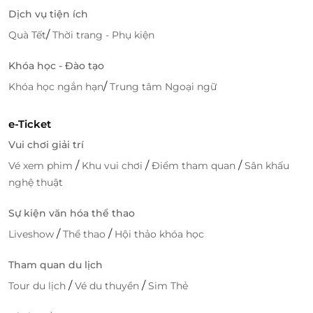
khắc
Dịch vụ tiện ích
Bên cạnh hệ thống phòng nghỉ chất lượng, Bay
/
Quà Tết
Thời trang - Phụ kiện
Hotel còn sở hữu chuỗi tiện ích vượt trội, đáp ứng
đầy đủ nhu cầu từ thư giãn đến giải trí:
Khóa học - Đào tạo
/
Khóa học ngắn hạn
Hồ bơi trong xanh
Trung tâm Ngoại ngữ
– nơi bạn thả mình dưới làn
nước mát lạnh và thưởng ngoạn khung cảnh
thành phố.
e-Ticket
Quầy bar phong cách
, lý tưởng cho một buổi tối
Vui chơi giải trí
nhẹ nhàng bên ly cocktail.
/
/
/
Vé xem phim
Khu vui chơi
Điểm tham quan
Sân khấu
Phòng gym hiện đại
đầy đủ thiết bị
, phù hợp
nghệ thuật
cho du khách duy trì chế độ tập luyện.
Nhà hàng sang trọng
với đa dạng món ăn hấp
Sự kiện văn hóa thể thao
dẫn.
/
/
Liveshow
Thể thao
Hội thảo khóa học
Lễ tân và dịch vụ khách hàng chuyên nghiệp
,
hỗ trợ 24/7 để mang đến trải nghiệm hoàn hảo.
Tham quan du lịch
Mỗi tiện ích đều được chăm chút để đảm bảo rằng
/
/
Tour du lịch
Vé du thuyền
Sim Thẻ
mọi khoảnh khắc của bạn khi lưu trú đều trọn vẹn