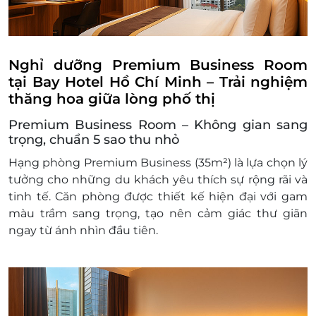
Điều kiện đặt & nhận phòng
:
Đặt ít nhất 7 - 10 ngày trước ngày đến lưu trú
(tùy tình trạng phòng). Giai đoạn cao điểm
cần đặt trước 3 tuần
Nghỉ dưỡng Premium Business Room
Giờ nhận phòng: Sau 14h00 / Giờ trả phòng:
tại Bay Hotel Hồ Chí Minh – Trải nghiệm
Trước 12h00
thăng hoa giữa lòng phố thị
Check in sớm - Check out muộn: tùy thuộc
Premium Business Room – Không gian sang
vào tình trạng phòng và có thể sẽ phụ thu
trọng, chuẩn 5 sao thu nhỏ
theo quy định của khách sạn
Hotline đặt phòng & tư vấn (9h-20h): 1900
Hạng phòng
Premium Business (35m²)
là lựa chọn lý
2065 / 0702 804 262
tưởng cho những du khách yêu thích sự rộng rãi và
Văn phòng HCM: 028 6680 8757
tinh tế. Căn phòng được thiết kế hiện đại với gam
Điều kiện hoãn/huỷ phòng
:
màu trầm sang trọng, tạo nên cảm giác thư giãn
Hủy trước 30 ngày miễn phí; tính phí dịch vụ
ngay từ ánh nhìn đầu tiên.
LifeLink.vn
Hủy phòng từ 15 ngày đến ngày khách đến
lưu trú 100% voucher. Không hủy, hoàn, thay
đổi các ngày cao điểm và Lễ Tết
Điều kiện khác: