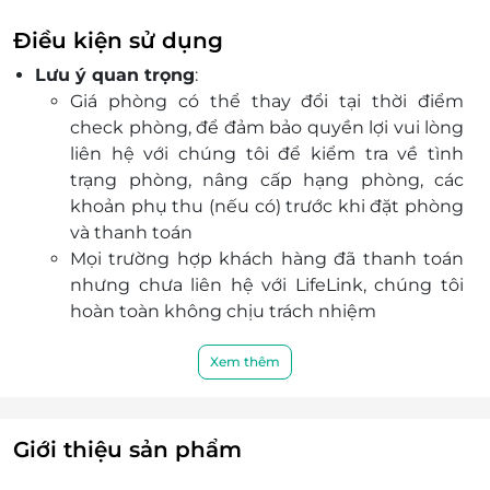
dưỡng và công tác.
Trải nghiệm tiện ích đẳng cấp, phục vụ mọi nhu
Điều kiện sử dụng
cầu nghỉ ngơi và giải trí.
Lưu ý quan trọng
:
Giá phòng có thể thay đổi tại thời điểm
check phòng, để đảm bảo quyền lợi vui lòng
liên hệ với chúng tôi để kiểm tra về tình
trạng phòng, nâng cấp hạng phòng, các
khoản phụ thu (nếu có) trước khi đặt phòng
và thanh toán
Mọi trường hợp khách hàng đã thanh toán
nhưng chưa liên hệ với LifeLink, chúng tôi
hoàn toàn không chịu trách nhiệm
Dịch vụ bao gồm
:
Hạng phòng: Premium Business
Xem thêm
Bao gồm: King Bed
Hướng nhìn: City view
Diện tích phòng: 35m2
Giới thiệu sản phẩm
Tiện nghi: Phòng ngủ được trang bị đầy