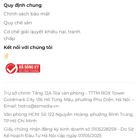
Quy định chung
Bay Hotel Hồ Chí Minh được ví như một “ốc đảo yên
Chính sách bảo mật
bình” giữa trung tâm thành phố sôi động. Tọa lạc tại
Quy chế sàn
vị trí đắc địa, cách
Parkson chỉ 600 m
, khách sạn
thuận tiện cho mọi hành trình khám phá: từ mua
Cơ chế giải quyết khiếu nại, tranh
chấp
sắm, ẩm thực đến tham quan văn hóa.
Kết nối với chúng tôi
Ngoài ra, khoảng cách chỉ
7 km từ Sân bay quốc tế
Tân Sơn Nhất
giúp việc di chuyển trở nên đơn giản
và nhanh chóng hơn bao giờ hết.
Dù nằm giữa trung tâm náo nhiệt, bên trong khách
sạn lại là một thế giới hoàn toàn khác: thanh tĩnh,
thư thái và sang trọng. Đây là nơi lý tưởng để bạn tái
Trụ sở chính: Tầng 12A Tòa văn phòng - TTTM ROX Tower
Goldmark City 136 Hồ Tùng Mậu, phường Phú Diễn, Hà Nội. –
tạo năng lượng, tận hưởng sự yên bình sau những
Email: hotro@ssmedia.vn
giờ làm việc hay khám phá.
Văn phòng HCM: Số 122 Nguyễn Hoàng, phường Bình Trưng,
TP.Hồ Chí Minh
Giấy chứng nhận đăng ký kinh doanh số 0105228259 - Do Sở
Kế hoạch Đầu Tư Hà Nội cấp ngày 07/05/2025