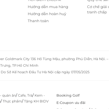
Hướng dẫn mua hàng
Cơ chế giải 
tranh chấp
Hướng dẫn hoàn huỷ
Thanh toán
wer Goldmark City 136 Hồ Tùng Mậu, phường Phú Diễn, Hà Nội. 
Trưng, TP.Hồ Chí Minh
 Do Sở Kế hoạch Đầu Tư Hà Nội cấp ngày 07/05/2025
 điều hòa, TV màn hình phẳng, minibar, két an toàn,
n nghi cao cấp. Mọi chi tiết đều được chăm chút tỉ
ối đa cho du khách – dù là chuyến công tác hay kỳ
/
/
- quán ăn
Cafe, Trà
Kem -
Booking Golf
/
/
h
Thực phẩm
Tặng KH BIDV
E-Coupon ưu đãi