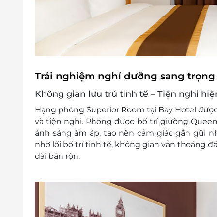
đổi các ngày cao điểm và Lễ Tết
Điều kiện khác:
Áp dụng 01 e-Voucher/e-Coupon cho 02
Một khách hàng được mua nhiều e-Vou
e-Voucher/e-Coupon không có giá trị quy 
Không áp dụng đồng thời với chương tr
Trải nghiệm nghỉ dưỡng sang trọng 
Không gian lưu trú tinh tế – Tiện nghi hiệ
Hạng phòng
Superior Room
tại Bay Hotel được
và tiện nghi. Phòng được bố trí
giường Queen
ánh sáng ấm áp, tạo nên cảm giác gần gũi n
nhờ lối bố trí tinh tế, không gian vẫn thoáng 
dài bận rộn.