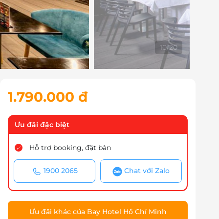
10
/
20
1.790.000 đ
Ưu đãi đặc biệt
Hỗ trợ booking, đặt bàn
1900 2065
Chat với Zalo
Ưu đãi khác của Bay Hotel Hồ Chí Minh