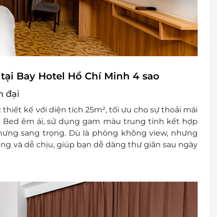
 khách
cher/e-Coupon
đổi thành tiền mặt, không trả lại tiền thừa
ình khuyến mại khác.
tại Bay Hotel Hồ Chí Minh 4 sao
n đại
 thiết kế với diện tích
25m²
, tối ưu cho sự thoải mái
 Bed êm ái
, sử dụng gam màu trung tính kết hợp
hưng sang trọng. Dù là
phòng không view
, nhưng
đãng và dễ chịu, giúp bạn dễ dàng thư giãn sau ngày