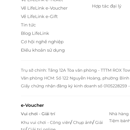
Hợp tác đại lý
Về LifeLink e-Voucher
Về LifeLink e-Gift
Tin tức
Blog LifeLink
Cơ hội nghề nghiệp
Điều khoản sử dụng
Trụ sở chính: Tầng 12A Tòa văn phòng - TTTM ROX To
Văn phòng HCM: Số 122 Nguyễn Hoàng, phường Bình 
Giấy chứng nhận đăng ký kinh doanh số 0105228259 -
Phòng được trang bị
đầy đủ thiết bị hiện đại
:
bàn làm việc và phòng tắm riêng với đầy đủ tiệ
mỉ, mang lại cảm giác thoải mái và tiện lợi t
e-Voucher
nghỉ ngắn ngày.
Vui chơi - Giải trí
Nhà hàng 
Tiệm bán
/
/
Khu vui chơi - Công viên
Chụp ảnh
Giải
/
trí
Giải trí online