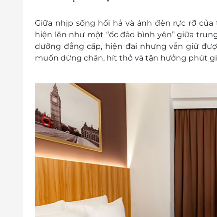
Miễn phí truy cập internet trong ph
Giá trên đã bao gồm phí phục vụ và
Giữa nhịp sống hối hả và ánh đèn rực rỡ củ
Dịch vụ không bao gồm
: Chi phí cá nhân v
hiện lên như một “ốc đảo bình yên” giữa tru
Chính sách trẻ em và phụ thu khác:
dưỡng đẳng cấp, hiện đại nhưng vẫn giữ được
Trẻ em trên 11 tuổi được tính như người
muốn dừng chân, hít thở và tận hưởng phút giâ
mẹ được miễn phí
Trẻ em từ 6 đến 11 tuổi ngủ chung giư
VNĐ/ngày. Trẻ em dưới 6 tuổi được miễn
Điều kiện đặt & nhận phòng
:
Đặt ít nhất 7 - 10 ngày trước ngày đến l
cần đặt trước 3 tuần
Giờ nhận phòng: Sau 14h00 / Giờ trả phò
Check in sớm - Check out muộn: tùy t
theo quy định của khách sạn
Hotline đặt phòng & tư vấn (9h-20h): 19
Văn phòng HCM: 028 6680 8757
Điều kiện hoãn/huỷ phòng
:
Hủy trước 30 ngày miễn phí; tính phí dịc
Hủy phòng từ 15 ngày đến ngày khách đ