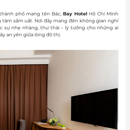
òng và các khu vực khác
 thuế GTGT
a thành phố mang tên Bác,
Bay Hotel
Hồ Chí Minh
à các chi phí phát sinh khác
ng tâm sầm uất. Nơi đây mang đến không gian nghỉ
 sự nhẹ nhàng, thư thái – lý tưởng cho những ai
 lớn. Trẻ em dưới 6 tuổi ngủ chung giường với bố
y an yên giữa lòng đô thị.
ờng với bố mẹ được tính phí ăn sáng là 270.000
 phí ăn sáng
ưu trú (tùy tình trạng phòng). Giai đoạn cao điểm
ng: Trước 12h00
huộc vào tình trạng phòng và có thể sẽ phụ thu
00 2065 / 0702 804 262
h vụ LifeLink.vn
ến lưu trú 100% voucher. Không hủy, hoàn, thay