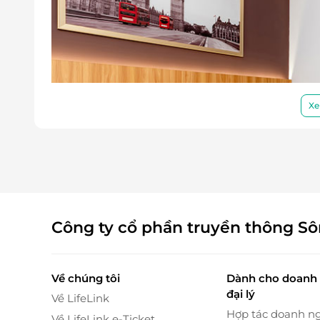
Xe
Công ty cổ phần truyền thông S
Về chúng tôi
Dành cho doanh 
đại lý
Về LifeLink
Hợp tác doanh n
Về LifeLink e-Ticket