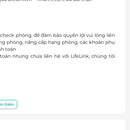
 check phòng, để đảm bảo quyền lợi vui lòng liên
trạng phòng, nâng cấp hạng phòng, các khoản phụ
nh toán
oán nhưng chưa liên hệ với LifeLink, chúng tôi
ầy đủ các trang thiết bị hiện đại
m thêm
hòng
g phòng