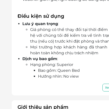
Điều kiện sử dụng
Lưu ý quan trọng
:
Giá phòng có thể thay đổi tại thời điểm
hệ với chúng tôi để kiểm tra về tình 
thu (nếu có) trước khi đặt phòng và tha
Mọi trường hợp khách hàng đã thanh t
hoàn toàn không chịu trách nhiệm
Dịch vụ bao gồm
:
Hạng phòng: Superior
Bao gồm: Queen Bed
Hướng nhìn: No view
Diện tích phòng: 25m2
Tiện nghi: Phòng ngủ được trang bị đ
Xe
Tiện ích khác:
Ăn sáng cho số khách tiêu chuẩn/p
Miễn phí nước uống mỗi ngày tron
Giới thiệu sản phẩm