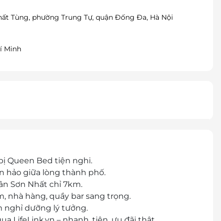
Thất Tùng, phường Trung Tự, quận Đống Đa, Hà Nội
í Minh
bị Queen Bed tiện nghi.
àn hảo giữa lòng thành phố.
Tân Sơn Nhất chỉ 7km.
m, nhà hàng, quầy bar sang trọng.
m nghỉ dưỡng lý tưởng.
 LifeLink.vn – nhanh, tiện, ưu đãi thật.