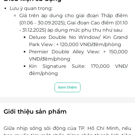
Lưu ý quan trọng:
Giá trên áp dung cho giai đoạn Thấp điểm
(01.06 - 30.09.2025), Giai đoạn Cao điểm (01.10
- 31.12.2025) áp dụng mức phụ thu như sau:
Deluxe Double No Window/ Kin Grand
Park View : + 120,000 VNĐ/đêm/phòng
Premier Double Alley View: + 150,000
VNĐ/đêm/phòng
Kin Signature Suite: 170,000 VNĐ/
đêm/phòng
Giá phòng có thể thay đổi tại thời điểm
check phòng, để đảm bảo quyền lợi vui lòng
Xem thêm
liên hệ với chúng tôi để kiểm tra về tình
trạng phòng, nâng cấp hạng phòng, các
khoản phụ thu (nếu có) trước khi đặt phòng
Giới thiệu sản phẩm
và thanh toán
Mọi trường hợp khách hàng đã thanh toán
Giữa nhịp sống sôi động của TP. Hồ Chí Minh, nếu
nhưng chưa liên hệ với LifeLink, chúng tôi