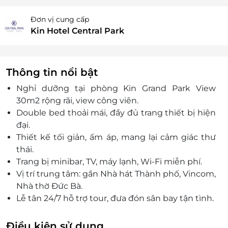
Đơn vị cung cấp
Kin Hotel Central Park
Thông tin nổi bật
Nghỉ dưỡng tại phòng Kin Grand Park View
30m2 rộng rãi, view công viên.
Double bed thoải mái, đầy đủ trang thiết bị hiện
đại.
Thiết kế tối giản, ấm áp, mang lại cảm giác thư
thái.
Trang bị minibar, TV, máy lạnh, Wi-Fi miễn phí.
Vị trí trung tâm: gần Nhà hát Thành phố, Vincom,
Nhà thờ Đức Bà.
Lễ tân 24/7 hỗ trợ tour, đưa đón sân bay tận tình.
Đặt qua LifeLink – nhận ngay voucher giảm giá,
đặt dịch vụ tiện lợi.
Điều kiện sử dụng