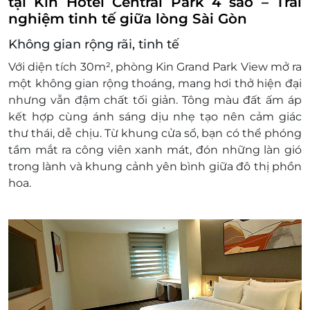
tại Kin Hotel Central Park 4 sao – Trải
Chính sách trẻ em và giường phụ:
nghiệm tinh tế giữa lòng Sài Gòn
Tiêu chuẩn số lượng khách ở trong phòng:
Không gian rộng rãi, tinh tế
01-02 người lớn và 01 trẻ em từ 0 - 5 tuổi
(nếu có) ở chung giường với người lớn, tối đa
Với diện tích 30m², phòng Kin Grand Park View mở ra
1 trẻ/ phòng
một không gian rộng thoáng, mang hơi thở hiện đại
Phụ thu 100,000 VNĐ cho trẻ em từ 6 - 11
nhưng vẫn đậm chất tối giản. Tông màu đất ấm áp
tuổi (nếu ngủ chung giường với bố mẹ)
kết hợp cùng ánh sáng dịu nhẹ tạo nên cảm giác
Điều kiện đặt & nhận phòng:
thư thái, dễ chịu. Từ khung cửa sổ, bạn có thể phóng
Đặt ít nhất 7 - 10 ngày trước ngày đến lưu trú
tầm mắt ra công viên xanh mát, đón những làn gió
(tùy tình trạng phòng). Giai đoạn cao điểm
trong lành và khung cảnh yên bình giữa đô thị phồn
cần đặt trước 3 tuần
hoa.
Giờ nhận phòng: Sau 14h00 / Giờ trả phòng:
Trước 12h00
Check in sớm - Check out muộn: tùy thuộc
vào tình trạng phòng và có thể sẽ phụ thu
theo quy định của khách sạn.
Hotline đặt phòng & tư vấn (9h-20h): 1900
2065 / 0702 804 262