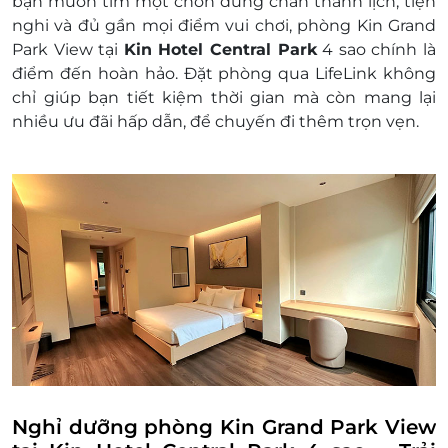
bạn muốn tìm một chốn dừng chân thanh lịch, tiện
hoàn toàn không chịu trách nhiệm
nghi và đủ gần mọi điểm vui chơi, phòng Kin Grand
Dịch vụ bao gồm:
Park View tại
Kin Hotel Central Park
4 sao chính là
Hạng phòng: Kin Grand Park View
điểm đến hoàn hảo. Đặt phòng qua LifeLink không
Bao gồm: Double bed
chỉ giúp bạn tiết kiệm thời gian mà còn mang lại
Hướng nhìn: Công viên
nhiều ưu đãi hấp dẫn, để chuyến đi thêm trọn vẹn.
Diện tích phòng: 30m2
Tiện nghi: Phòng ngủ được trang bị đầy
đủ các trang thiết bị hiện đại
Tiện ích khác:
Nước uống chào đón
Ăn sáng cho số khách tiêu chuẩn/phòng
Miễn phí nước suối, trà và cà phê hằng
ngày
Truy cập Internet Wi-fi miễn phí trong
phòng và khu vực công cộng
Giá trên đã bao gồm phí phục vụ và thuế
GTGT
Dịch vụ không bao gồm: Chi phí cá nhân và các
Nghỉ dưỡng phòng Kin Grand Park View
chi phí phát sinh khác