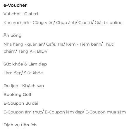
Đội ngũ CSKH 24/7 – luôn đồng hành cùng bạn
e-Voucher
trong mọi trải nghiệm.
Vui chơi - Giải trí
Hơn 1000 thương hiệu dịch vụ lớn nhỏ đã đồng
/
/
/
Khu vui chơi - Công viên
Chụp ảnh
Giải trí
Giải trí online
hành, hàng triệu khách hàng tin chọn – giờ là lúc
bạn tự trải nghiệm.
Ăn uống
/
/
/
Nhà hàng - quán ăn
Cafe, Trà
Kem - Tiệm bánh
Thực
Đặt ngay
voucher giảm giá Kin Hotel Central Park
/
phẩm
Tặng KH BIDV
trên LifeLink để tận hưởng kỳ nghỉ sang trọng với
mức giá ưu đãi chưa từng có.
Sức khỏe & Làm đẹp
Chỉ 1 click – nhận ngay deal hot tại
LifeLink.vn
.
/
Làm đẹp
Sức khỏe
Du lịch - Khách sạn
Booking Golf
LifeLink
E-Coupon ưu đãi
/
/
E-Coupon ẩm thực
E-Coupon làm đẹp
E-Coupon mua sắm
Dịch vụ tiện ích