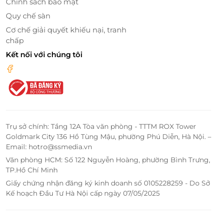
Chính sách bảo mật
Quy chế sàn
Cơ chế giải quyết khiếu nại, tranh
chấp
Kết nối với chúng tôi
LifeLink – Nơi đặt dịch vụ tiện lợi, nhận
ưu đãi xứng đáng
Không cần mất hàng giờ săn phòng, gọi điện xác
Trụ sở chính: Tầng 12A Tòa văn phòng - TTTM ROX Tower
nhận – LifeLink giúp bạn:
Goldmark City 136 Hồ Tùng Mậu, phường Phú Diễn, Hà Nội. –
Email: hotro@ssmedia.vn
Đặt dịch vụ tiện lợi
mọi lúc mọi nơi, chỉ vài chạm
Văn phòng HCM: Số 122 Nguyễn Hoàng, phường Bình Trưng,
trên web/app.
TP.Hồ Chí Minh
Luôn đảm bảo mức
voucher giảm giá
tốt nhất từ
Giấy chứng nhận đăng ký kinh doanh số 0105228259 - Do Sở
đối tác uy tín.
Kế hoạch Đầu Tư Hà Nội cấp ngày 07/05/2025
Cam kết chất lượng dịch vụ, hoàn tiền nếu
không hài lòng.