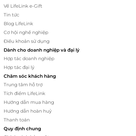
vật dụng cá nhân được lựa chọn kỹ lưỡng giúp bạn
Về LifeLink e-Gift
tận hưởng từng khoảnh khắc nghỉ dưỡng. Dịch vụ
lễ
Tin tức
tân 24/7
sẵn sàng hỗ trợ mọi nhu cầu: từ đặt tour du
lịch, tư vấn điểm tham quan cho đến dịch vụ đưa
Blog LifeLink
đón sân bay nhanh chóng, chuyên nghiệp.
Cơ hội nghề nghiệp
Điều khoản sử dụng
Dành cho doanh nghiệp và đại lý
Hợp tác doanh nghiệp
Hợp tác đại lý
Chăm sóc khách hàng
Trung tâm hỗ trợ
Tích điểm LifeLink
Hướng dẫn mua hàng
Hướng dẫn hoàn huỷ
Thanh toán
Quy định chung