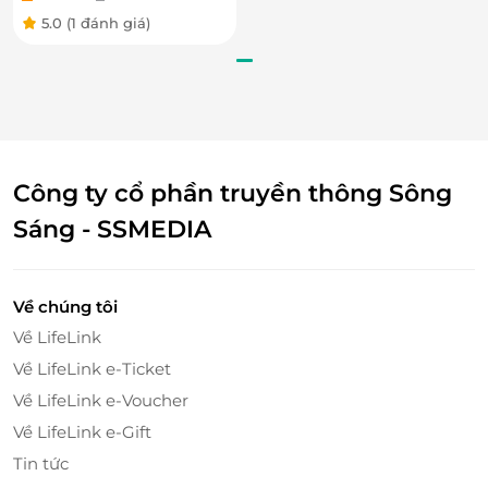
Truy cập
lifelink.vn
để trải nghiệm vô vàn deal
ăn
5.0
(1 đánh giá)
uống
cực hấp dẫn.
LifeLink
Công ty cổ phần truyền thông Sông
Sáng - SSMEDIA
Về chúng tôi
Về LifeLink
Về LifeLink e-Ticket
Về LifeLink e-Voucher
Về LifeLink e-Gift
Tin tức