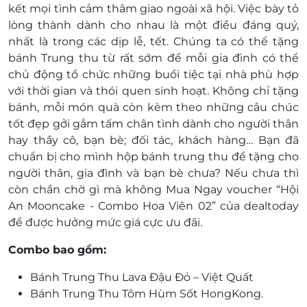
kết mọi tình cảm thâm giao ngoài xã hội. Việc bày tỏ
khuyến mại khác
lòng thành dành cho nhau là một điều đáng quý,
Giá đã bao gồm VAT.
nhất là trong các dịp lễ, tết. Chúng ta có thể tặng
bánh Trung thu từ rất sớm để mỗi gia đình có thể
chủ động tổ chức những buổi tiệc tại nhà phù hợp
với thời gian và thói quen sinh hoạt. Không chỉ tặng
bánh, mỗi món quà còn kèm theo những câu chúc
tốt đẹp gởi gắm tấm chân tình dành cho người thân
hay thầy cô, bạn bè; đối tác, khách hàng… Bạn đã
chuẩn bị cho mình hộp bánh trung thu để tặng cho
người thân, gia đình và bạn bè chưa? Nếu chưa thì
còn chần chờ gì mà không Mua Ngay voucher “Hội
An Mooncake - Combo Hoa Viên 02” của dealtoday
để được hưởng mức giá cực ưu đãi.
Combo bao gồm:
Bánh Trung Thu Lava Đậu Đỏ – Việt Quất
Bánh Trung Thu Tôm Hùm Sốt HongKong.