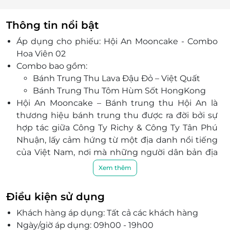
Thông tin nổi bật
Áp dụng cho phiếu: Hội An Mooncake - Combo
Hoa Viên 02
Combo bao gồm:
Bánh Trung Thu Lava Đậu Đỏ – Việt Quất
Bánh Trung Thu Tôm Hùm Sốt HongKong
Hội An Mooncake – Bánh trung thu Hội An là
thương hiệu bánh trung thu được ra đời bởi sự
hợp tác giữa Công Ty Richy & Công Ty Tân Phú
Nhuận, lấy cảm hứng từ một địa danh nổi tiếng
của Việt Nam, nơi mà những người dân bản địa
hòa cùng nền văn hóa du nhập tạo nên một bản
Xem thêm
sắc độc đáo, phát triển phồn thịnh nhưng vẫn
mang đậm vẻ đẹp truyền thống và bình dị.
Điều kiện sử dụng
Sản phẩm của Hội An Mooncake đa dạng với
Khách hàng áp dụng: Tất cả các khách hàng
hơn 20 loại nhân bánh đặc biệt được sản xuất từ
Ngày/giờ áp dụng: 09h00 - 19h00
những nguyên liệu cao cấp, độc lạ mà còn tốt