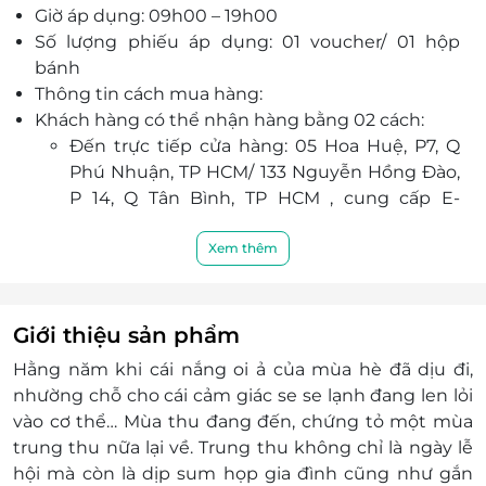
Giờ áp dụng: 09h00 – 19h00
cho sức khỏe: cua huỳnh đế, tôm hùm, bào ngư,
Số lượng phiếu áp dụng: 01 voucher/ 01 hộp
vi cá... kết hợp hạt dinh dưỡng như hạt macca,
bánh
hạt hạnh nhân và hạt óc chó. Vỏ bánh mềm, xốp,
Thông tin cách mua hàng:
vị bánh có độ ngọt thanh, vừa thơm ngon, vừa
Khách hàng có thể nhận hàng bằng 02 cách:
bổ dưỡng... Hộp bánh với thiết kế sang trọng, bắt
Đến trực tiếp cửa hàng: 05 Hoa Huệ, P7, Q
mắt, ấn tượng mang đậm âm hưởng lễ hội mùa
Phú Nhuận, TP HCM/ 133 Nguyễn Hồng Đào,
thu. Hội An Mooncake với sản phẩm cao cấp,
P 14, Q Tân Bình, TP HCM , cung cấp E-
được ưa chuộng nhất khi mùa trung thu đến, là
voucher và đổi lấy sản phẩm
món quà thể hiện tình thân, là phần quà để các
Đăng ký giao hàng tận nơi, liên hệ nhà cung
Xem thêm
đơn vị thể hiện tình cảm với đối tác, đồng
cấp bánh để biết thêm thông tin phí ship
nghiệp, bạn bè thân hữu tạo không khí ấm áp và
Điện Thoại liên hệ & tư vấn: 0935607987
giúp tình cảm ngày tốt đẹp hơn.
Lưu ý: Trong thời gian giãn cách xã hôi, quý
Giới thiệu sản phẩm
khách vui lòng liên hệ nhà cung cấp trước khi
Hằng năm khi cái nắng oi ả của mùa hè đã dịu đi,
lấy bánh
nhường chỗ cho cái cảm giác se se lạnh đang len lỏi
Một khách hàng được mua nhiều phiếu
vào cơ thể… Mùa thu đang đến, chứng tỏ một mùa
Phiếu không có giá trị quy đổi thành tiền mặt,
trung thu nữa lại về. Trung thu không chỉ là ngày lễ
không trả lại tiền thừa.
hội mà còn là dịp sum họp gia đình cũng như gắn
Không áp dụng đồng thời với chương trình