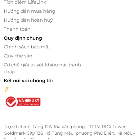
Tích điểm LifeLink
riêng tư và nghệ thuật.
Hướng dẫn mua hàng
Đội ngũ nhân viên chuyên nghiệp:
Luôn thân
Hướng dẫn hoàn huỷ
thiện, tận tâm và sẵn sàng hỗ trợ mọi nhu cầu
Thanh toán
của bạn.
Quy định chung
Chính sách bảo mật
Quy chế sàn
Cơ chế giải quyết khiếu nại, tranh
chấp
Kết nối với chúng tôi
Trụ sở chính: Tầng 12A Tòa văn phòng - TTTM ROX Tower
Goldmark City 136 Hồ Tùng Mậu, phường Phú Diễn, Hà Nội. –