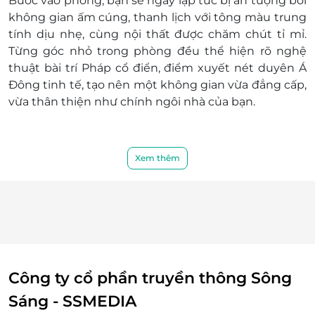
Bước vào phòng, bạn sẽ ngay lập tức bị ấn tượng bởi
lưu trú 100% voucher. Không hủy, hoàn, thay
không gian ấm cúng, thanh lịch với tông màu trung
đổi các ngày cao điểm và Lễ Tết
tính dịu nhẹ, cùng nội thất được chăm chút tỉ mỉ.
Điều kiện khác:
Từng góc nhỏ trong phòng đều thể hiện rõ
nghệ
Áp dụng 01 e-Voucher/e-Coupon cho 02
thuật bài trí Pháp cổ điển
, điểm xuyết nét
duyên Á
khách
Đông tinh tế
, tạo nên một không gian vừa
đẳng cấp
,
Một khách hàng được mua nhiều e-
vừa
thân thiện như chính ngôi nhà của bạn
.
Voucher/e-Coupon
e-Voucher/e-Coupon không có giá trị quy đổi
thành tiền mặt, không trả lại tiền thừa
Không áp dụng đồng thời với chương trình
Xem thêm
khuyến mại khác.
Công ty cổ phần truyền thông Sông
Sáng - SSMEDIA