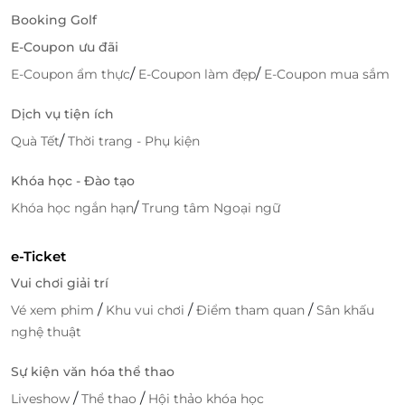
Đặt dịch vụ tiện lợi
chỉ với vài cú click.
Booking Golf
Cập nhật liên tục các
voucher giảm giá
chất
E-Coupon ưu đãi
lượng cao.
/
/
E-Coupon ẩm thực
Giao diện thân thiện, dễ sử dụng và bảo mật
E-Coupon làm đẹp
E-Coupon mua sắm
thông tin người dùng.
Dịch vụ tiện ích
Tại sao nên đặt phòng qua LifeLink?
/
Quà Tết
Thời trang - Phụ kiện
Ưu đãi hấp dẫn:
Tiết kiệm chi phí với hàng ngàn
Khóa học - Đào tạo
voucher giảm giá
được cập nhật thường xuyên.
/
Khóa học ngắn hạn
Đặt phòng nhanh chóng:
Trung tâm Ngoại ngữ
Trải nghiệm
đặt dịch
vụ tiện lợi
, dễ dàng mọi lúc, mọi nơi.
Hỗ trợ tận tâm:
Đội ngũ tư vấn viên luôn sẵn
e-Ticket
sàng hỗ trợ bạn lựa chọn dịch vụ phù hợp nhất.
Vui chơi giải trí
Nhanh tay sở hữu
/
voucher giảm giá
/
cho phòng
/
Vé xem phim
Khu vui chơi
Điểm tham quan
Sân khấu
Deluxe Cozy tại Le Carré Huế Hotel – chỉ có tại
nghệ thuật
LifeLink
!
Sự kiện văn hóa thể thao
/
/
Liveshow
Thể thao
Hội thảo khóa học