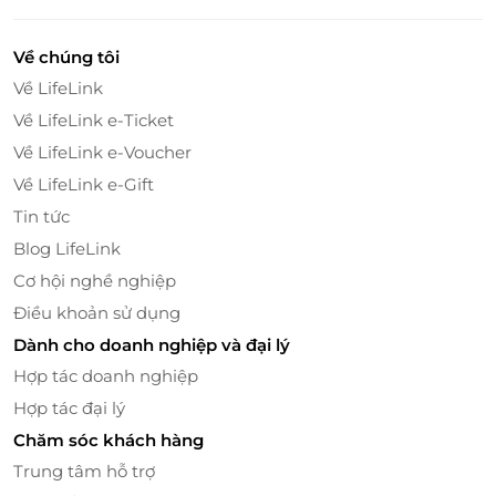
Về chúng tôi
Về LifeLink
Về LifeLink e-Ticket
Về LifeLink e-Voucher
Về LifeLink e-Gift
Tin tức
Khám phá Huế theo cách riêng cùng Le Carré
Blog LifeLink
Huế
Cơ hội nghề nghiệp
Dịch vụ hỗ trợ du lịch cá nhân hóa:
Tận hưởng
Điều khoản sử dụng
các dịch vụ bản địa giúp bạn khám phá nét văn
Dành cho doanh nghiệp và đại lý
hóa Huế chân thực nhất.
Hợp tác doanh nghiệp
Nhà hàng & Bar thư giãn:
Thưởng thức ẩm
Hợp tác đại lý
thực địa phương và quốc tế trong không gian
Chăm sóc khách hàng
ấm cúng.
Miễn phí sử dụng hồ bơi:
Thư giãn hoàn toàn
Trung tâm hỗ trợ
trong làn nước mát, giữa không gian yên tĩnh,