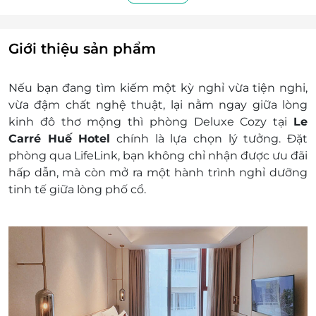
Dịch vụ bao gồm:
Lưu trú:
Hạng phòng: Deluxe Cozy
Giới thiệu sản phẩm
Bao gồm: Double Bed /Twin Beds
Hướng nhìn: Tòa nhà
Nếu bạn đang tìm kiếm một kỳ nghỉ vừa tiện nghi,
Diện tích phòng: 25m2
vừa đậm chất nghệ thuật, lại nằm ngay giữa lòng
Tiện nghi: Phòng ngủ được trang bị đầy
kinh đô thơ mộng thì phòng
Deluxe Cozy tại
Le
đủ các trang thiết bị hiện đại
Carré Huế Hotel
chính là lựa chọn lý tưởng. Đặt
Tiện ích khác:
phòng qua
LifeLink
, bạn không chỉ nhận được
ưu đãi
Ăn sáng cho số khách tiêu chuẩn/phòng
hấp dẫn
, mà còn mở ra một hành trình nghỉ dưỡng
Miễn phí truy cập mạng không dây
tinh tế giữa lòng phố cổ.
Miễn phí sử dụng hồ bơi
Giá trên đã bao gồm phí phục vụ và thuế
GTGT
Dịch vụ không bao gồm: Chi phí cá nhân và các
chi phí phát sinh khác
Chính sách trẻ em và giường phụ:
Trẻ em (dưới 6 tuổi): miễn phí, ngủ chung
giường với cha mẹ