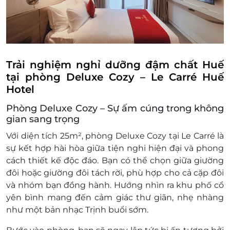
Trẻ em (từ 06 – dưới 12 tuổi) không bao gồm
giường phụ: 200.000 vnđ/đêm
Điều kiện đặt & nhận phòng:
Đặt ít nhất 7 - 10 ngày trước ngày đến lưu trú
(tùy tình trạng phòng). Giai đoạn cao điểm
Trải nghiệm nghỉ dưỡng đậm chất Huế
cần đặt trước 3 tuần
tại phòng Deluxe Cozy – Le Carré Huế
Giờ nhận phòng: Sau 14h00 / Giờ trả phòng:
Hotel
Trước 12h00
Phòng Deluxe Cozy – Sự ấm cúng trong không
Check in sớm - Check out muộn: tùy thuộc
gian sang trọng
vào tình trạng phòng và có thể sẽ phụ thu
theo quy định của khách sạn
Với diện tích
25m²
, phòng
Deluxe Cozy
tại Le Carré là
Hotline đặt phòng & tư vấn (9h-20h): 1900
sự kết hợp hài hòa giữa
tiện nghi hiện đại
và
phong
2065 / 0702 804 262
cách thiết kế độc đáo
. Bạn có thể chọn giữa
giường
Văn phòng HCM: 028 6680 8757
đôi
hoặc
giường đôi tách rời
, phù hợp cho cả cặp đôi
Điều kiện hoãn/huỷ phòng:
và nhóm bạn đồng hành. Hướng nhìn ra khu phố cổ
Hủy trước 30 ngày miễn phí; tính phí dịch vụ
yên bình mang đến cảm giác thư giãn, nhẹ nhàng
LifeLink.vn
như một bản nhạc Trịnh buổi sớm.
Hủy phòng từ 15 ngày đến ngày khách đến