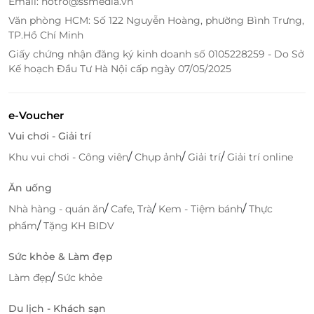
Email: hotro@ssmedia.vn
Văn phòng HCM: Số 122 Nguyễn Hoàng, phường Bình Trưng,
TP.Hồ Chí Minh
Giấy chứng nhận đăng ký kinh doanh số 0105228259 - Do Sở
Kế hoạch Đầu Tư Hà Nội cấp ngày 07/05/2025
e-Voucher
LifeLink – Nền tảng mua sắm thông
Vui chơi - Giải trí
minh với
voucher giảm giá
,
đặt dịch vụ
/
/
/
Khu vui chơi - Công viên
Chụp ảnh
Giải trí
Giải trí online
tiện lợi
Trải nghiệm mua sắm dịch vụ hiện đại cùng
Ăn uống
LifeLink
/
/
/
Nhà hàng - quán ăn
Cafe, Trà
Kem - Tiệm bánh
Thực
/
LifeLink là nền tảng thương mại điện tử tiên phong
phẩm
Tặng KH BIDV
trong lĩnh vực cung cấp các dịch vụ ưu đãi từ du lịch,
Sức khỏe & Làm đẹp
nghỉ dưỡng, làm đẹp đến ẩm thực. Với mục tiêu
mang lại trải nghiệm tốt nhất cho khách hàng,
/
Làm đẹp
Sức khỏe
LifeLink cam kết:
Du lịch - Khách sạn