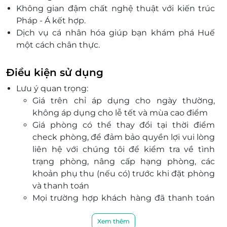
Không gian đậm chất nghệ thuật với kiến trúc
Pháp - Á kết hợp.
Dịch vụ cá nhân hóa giúp bạn khám phá Huế
một cách chân thực.
Đội ngũ nhân viên chuyên nghiệp, phục vụ tận
tâm, chu đáo.
Điều kiện sử dụng
Nhà hàng và quầy bar ấm cúng mang đến trải
Lưu ý quan trọng:
nghiệm ẩm thực đa dạng.
Giá trên chỉ áp dụng cho ngày thường,
không áp dụng cho lễ tết và mùa cao điểm
Giá phòng có thể thay đổi tại thời điểm
check phòng, để đảm bảo quyền lợi vui lòng
liên hệ với chúng tôi để kiểm tra về tình
trạng phòng, nâng cấp hạng phòng, các
khoản phụ thu (nếu có) trước khi đặt phòng
và thanh toán
Mọi trường hợp khách hàng đã thanh toán
nhưng chưa liên hệ với LifeLink, chúng tôi
hoàn toàn không chịu trách nhiệm
Xem thêm