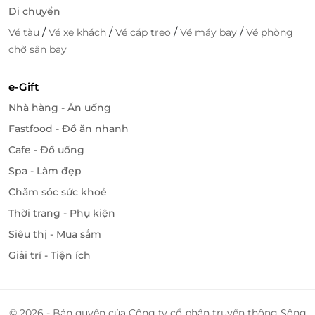
Di chuyển
/
/
/
/
Vé tàu
Vé xe khách
Vé cáp treo
Vé máy bay
Vé phòng
chờ sân bay
e-Gift
Nhà hàng - Ăn uống
Fastfood - Đồ ăn nhanh
Cafe - Đồ uống
Spa - Làm đẹp
Chăm sóc sức khoẻ
Thời trang - Phụ kiện
Siêu thị - Mua sắm
Giải trí - Tiện ích
© 2026 - Bản quyền của Công ty cổ phần truyền thông Sông