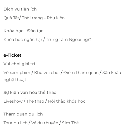
Dịch vụ tiện ích
/
Quà Tết
Thời trang - Phụ kiện
Khóa học - Đào tạo
Hãy nhanh tay khám phá những ưu đãi đặc biệt chỉ
/
Khóa học ngắn hạn
Trung tâm Ngoại ngữ
có trên
LifeLink
để chăm sóc sắc đẹp một cách
hoàn hảo nhất!
e-Ticket
Vui chơi giải trí
/
/
/
Vé xem phim
Khu vui chơi
Điểm tham quan
Sân khấu
LifeLink
nghệ thuật
Sự kiện văn hóa thể thao
/
/
Liveshow
Thể thao
Hội thảo khóa học
Tham quan du lịch
/
/
Tour du lịch
Vé du thuyền
Sim Thẻ