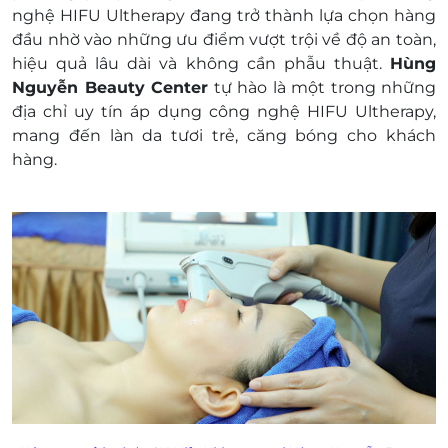
Coupon
nghệ HIFU Ultherapy đang trở thành lựa chọn hàng
E-Voucher/E-Coupon không có giá trị quy đổi
đầu nhờ vào những ưu điểm vượt trội về độ an toàn,
thành tiền mặt, không trả lại tiền thừa
hiệu quả lâu dài và không cần phẫu thuật.
Hùng
Không áp dụng đồng thời cùng lúc với các
Nguyễn Beauty Center
tự hào là một trong những
chương trình khuyến mại khác
địa chỉ uy tín áp dụng công nghệ HIFU Ultherapy,
Giá chưa bao gồm VAT.
mang đến làn da tươi trẻ, căng bóng cho khách
hàng.