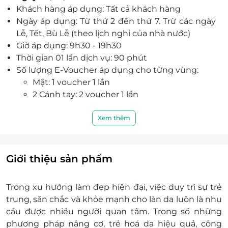
Khách hàng áp dụng: Tất cả khách hàng
Ngày áp dụng: Từ thứ 2 đến thứ 7. Trừ các ngày
Lễ, Tết, Bù Lễ (theo lịch nghỉ của nhà nước)
Giờ áp dụng: 9h30 - 19h30
Thời gian 01 lần dịch vụ: 90 phút
Số lượng E-Voucher áp dụng cho từng vùng:
Mặt: 1 voucher 1 lần
2 Cánh tay: 2 voucher 1 lần
2 Chân: 4 voucher 1 lần hoặc 1 voucher trọn
gói 5 lần
Xem thêm
Cam kết thấy ngay hiệu quả cải thiện và kéo dài
sau đó
Khách hàng liên hệ đăng ký dịch vụ trước khi
Giới thiệu sản phẩm
đến để được phục vụ tốt nhất:
Điện thoại liên hệ: 0827.311.286 - 0976.435.268
Trong xu hướng làm đẹp hiện đại, việc duy trì sự trẻ
Địa chỉ: Số 543/7 Nguyễn Đình Chiểu,
trung, săn chắc và khỏe mạnh cho làn da luôn là nhu
Phường 2, Quận 3, Thành phố Hồ Chí Minh
cầu được nhiều người quan tâm. Trong số những
Một khách hàng được mua nhiều E-Voucher/E-
phương pháp nâng cơ, trẻ hoá da hiệu quả, công