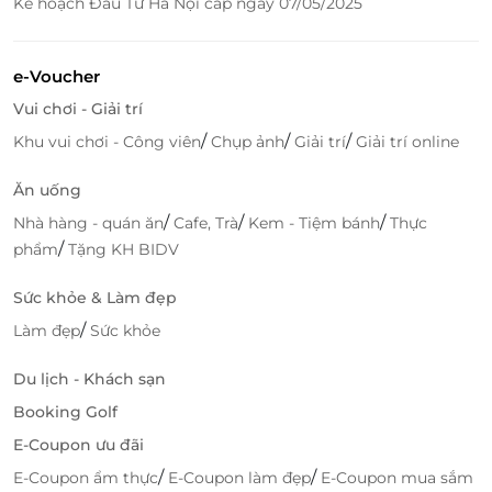
Kế hoạch Đầu Tư Hà Nội cấp ngày 07/05/2025
e-Voucher
Vui chơi - Giải trí
/
/
/
Khu vui chơi - Công viên
Chụp ảnh
Giải trí
Giải trí online
LifeLink luôn cung cấp các deal làm đẹp độc quyền,
Ăn uống
giúp bạn tiết kiệm chi phí mà vẫn nhận được dịch vụ
/
/
/
Nhà hàng - quán ăn
Cafe, Trà
Kem - Tiệm bánh
Thực
chất lượng, từ các liệu trình chăm sóc da, trị liệu
/
phẩm
Tặng KH BIDV
thâm nám, tan bọng mắt đến những dịch vụ nâng
cơ, làm đẹp toàn diện.
Sức khỏe & Làm đẹp
/
Làm đẹp
Sức khỏe
Du lịch - Khách sạn
Booking Golf
E-Coupon ưu đãi
/
/
E-Coupon ẩm thực
E-Coupon làm đẹp
E-Coupon mua sắm