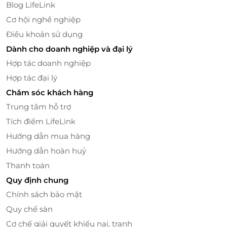
Blog LifeLink
thực hiện các liệu trình nâng cơ, trẻ hóa da bằng
Cơ hội nghề nghiệp
HIFU.
Điều khoản sử dụng
Dành cho doanh nghiệp và đại lý
Hợp tác doanh nghiệp
Hợp tác đại lý
Chăm sóc khách hàng
Trung tâm hỗ trợ
Tích điểm LifeLink
Hướng dẫn mua hàng
Hướng dẫn hoàn huỷ
Thanh toán
Ngoài ra, quy trình điều trị tại Hùng Nguyễn Beauty
Quy định chung
Center được thực hiện chặt chẽ theo chuẩn y khoa.
Chính sách bảo mật
Các bước được thực hiện bởi bác sĩ chuyên môn,
đảm bảo an toàn tuyệt đối trong suốt quá trình điều
Quy chế sàn
trị. Sau liệu trình điều trị HIFU Ultherapy, collagen và
Cơ chế giải quyết khiếu nại, tranh