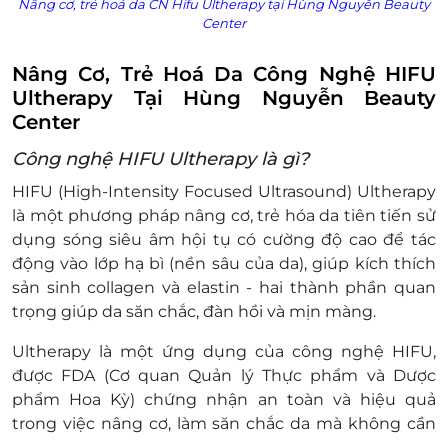
Nâng cơ, trẻ hoá da CN Hifu Ultherapy tại Hùng Nguyễn Beauty
Center
Nâng Cơ, Trẻ Hoá Da Công Nghệ HIFU
Ultherapy Tại Hùng Nguyễn Beauty
Center
Công nghệ HIFU Ultherapy là gì?
HIFU (High-Intensity Focused Ultrasound) Ultherapy
là một phương pháp nâng cơ, trẻ hóa da tiên tiến sử
dụng sóng siêu âm hội tụ có cường độ cao để tác
động vào lớp hạ bì (nền sâu của da), giúp kích thích
sản sinh collagen và elastin - hai thành phần quan
trọng giúp da săn chắc, đàn hồi và mịn màng.
Ultherapy là một ứng dụng của công nghệ HIFU,
được FDA (Cơ quan Quản lý Thực phẩm và Dược
phẩm Hoa Kỳ) chứng nhận an toàn và hiệu quả
trong việc nâng cơ, làm săn chắc da mà không cần
phẫu thuật.