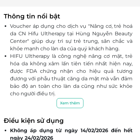
Thông tin nổi bật
Voucher áp dụng cho dịch vụ "Nâng cơ, trẻ hoá
da CN Hifu Ultherapy tại Hùng Nguyễn Beauty
Center" giúp duy trì sự trẻ trung, săn chắc và
khỏe mạnh cho làn da của quý khách hàng.
HIFU Ultherapy là
cô
ng nghệ nâng cơ mặt, trẻ
hóa da không xâm lấn tiên tiến nhất hiện nay,
được FDA chứng nhận cho
hiệu quả
tương
đương với phẫu thuật căng da mặt mà vẫn
đảm
bảo
độ an toàn cho làn da cũng như sức khỏe
cho người điều trị.
Đội ngũ nhân viên được đào tạo bài bản và
Xem thêm
chuyên nghiệp.
Spa sở hữu không gian sang trọng, hiện đại, đầy
Điều kiện sử dụng
đủ tiện nghi, Hùng Nguyễn Beauty Center hứa
Không áp dụng từ ngày 14/02/2026 đến hết
hẹn mang đến cho quý khách hàng sự hài lòng
ngày 24/02/2026
khi trải nghiệm dịch vụ.