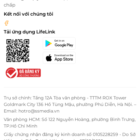
elastin được tái tạo giúp làn da bạn săn chắc, căng
chấp
mịn và sáng hồng tự nhiên.
Kết nối với chúng tôi
LifeLink - Địa Chỉ Săn Deal Làm Đẹp Giá
Ưu Đãi Nhất
Tải ứng dụng LifeLink
Nếu bạn đang tìm kiếm những dịch vụ làm đẹp chất
lượng với mức giá ưu đãi, LifeLink chính là địa chỉ lý
tưởng để săn những deal hấp dẫn tại Hùng Nguyễn
Beauty Center. Với những gói dịch vụ thẩm mỹ cao
cấp, từ chăm sóc da đến các liệu trình điều trị
chuyên sâu, LifeLink mang đến cơ hội giúp bạn tiết
kiệm chi phí mà vẫn được trải nghiệm các dịch vụ
làm đẹp đẳng cấp tại một trong những trung tâm
Trụ sở chính: Tầng 12A Tòa văn phòng - TTTM ROX Tower
thẩm mỹ hàng đầu.
Goldmark City 136 Hồ Tùng Mậu, phường Phú Diễn, Hà Nội. –
Email: hotro@ssmedia.vn
Văn phòng HCM: Số 122 Nguyễn Hoàng, phường Bình Trưng,
TP.Hồ Chí Minh
Giấy chứng nhận đăng ký kinh doanh số 0105228259 - Do Sở