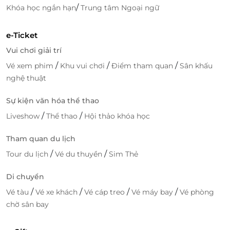
/
Khóa học ngắn hạn
Trung tâm Ngoại ngữ
mong đợi này.
e-Ticket
Vui chơi giải trí
LifeLink
/
/
/
Vé xem phim
Khu vui chơi
Điểm tham quan
Sân khấu
nghệ thuật
Sự kiện văn hóa thể thao
/
/
Liveshow
Thể thao
Hội thảo khóa học
Tham quan du lịch
/
/
Tour du lịch
Vé du thuyền
Sim Thẻ
Di chuyển
/
/
/
/
Vé tàu
Vé xe khách
Vé cáp treo
Vé máy bay
Vé phòng
chờ sân bay