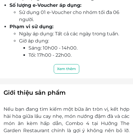
Số lượng e-Voucher áp dụng:
không gian lịch sự, riêng tư.
Sử dụng 01 e-Voucher cho nhóm tối đa 06
Thiết kế nhà hàng pha nét châu Âu tinh tế,
người.
nhiều khu vực riêng và phòng VIP tiện nghi, đội
Phạm vi sử dụng:
ngũ nhân viên phục vụ tận tình, chu đáo.
Ngày áp dụng: Tất cả các ngày trong tuần.
Tận hưởng bữa tiệc ẩm thực cao cấp với Combo
Giờ áp dụng:
4 tại Hưởng The Garden Restaurant, mang đến
Sáng: 10h00 - 14h00.
trải nghiệm vị giác đáng nhớ.
Tối: 17h00 - 22h00.
Đặt deal ngay qua LifeLink để khám phá ẩm
Thông tin liên hệ:
thực tinh hoa, bày trí đẹp mắt cùng ưu đãi tốt
Địa chỉ: Số 51A Trung Hoà, Yên Hòa, Hà Nội.
Xem thêm
nhất và giữ chỗ dễ dàng.
Hotline: 0889.566.566 - 085.22222.00 (Vui
lòng liên hệ để đặt dịch vụ trước khi đến).
Điều kiện khác:
Giới thiệu sản phẩm
Không áp dụng đồng thời các chương trình
khuyến mãi (CTKM) khác.
Nếu bạn đang tìm kiếm một bữa ăn tròn vị, kết hợp
Không quy đổi thành tiền mặt.
hài hòa giữa lẩu cay nhẹ, món nướng đậm đà và các
Không áp dụng vào các ngày Lễ, Tết như
món ăn kèm hấp dẫn, Combo 4 tại Hưởng The
30/4, 1/5, Tết Âm lịch và các ngày Lễ, Tết theo
Garden Restaurant chính là gợi ý không nên bỏ lỡ.