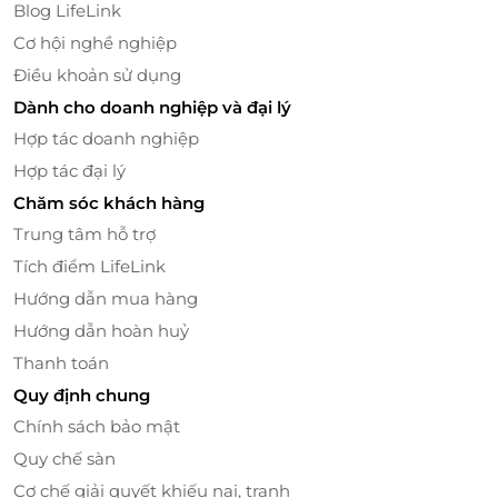
Blog LifeLink
Cơ hội nghề nghiệp
Điều khoản sử dụng
Dành cho doanh nghiệp và đại lý
Hợp tác doanh nghiệp
Hợp tác đại lý
Không Gian Chỉn Chu & Phục Vụ Tận Tâm
Chăm sóc khách hàng
Bên cạnh chất lượng món ăn, Hưởng The Garden
Trung tâm hỗ trợ
Restaurant còn chú trọng đến không gian và dịch vụ
Tích điểm LifeLink
nhằm mang lại trải nghiệm thoải mái cho thực
Hướng dẫn mua hàng
khách.
Hướng dẫn hoàn huỷ
Nhà hàng có nhiều khu vực ngồi khác nhau, đáp
Thanh toán
ứng nhu cầu riêng tư của từng nhóm khách. Đội
Quy định chung
ngũ nhân viên phục vụ chu đáo, nhiệt tình, luôn sẵn
sàng hỗ trợ để bữa ăn diễn ra suôn sẻ và trọn vẹn.
Chính sách bảo mật
Quy chế sàn
Cơ chế giải quyết khiếu nại, tranh