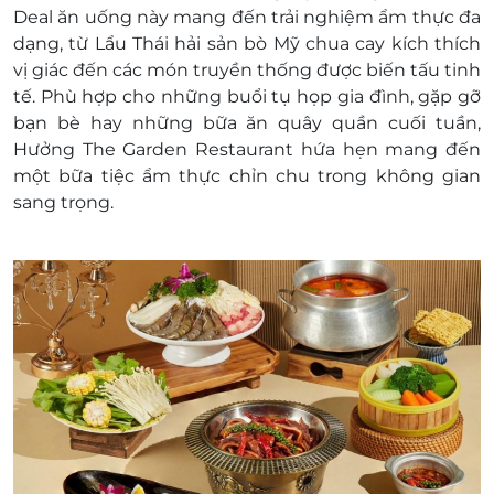
quy định.
Deal ăn uống này mang đến trải nghiệm ẩm thực đa
Giá bán chưa bao gồm Thuế giá trị gia tăng
dạng, từ Lẩu Thái hải sản bò Mỹ chua cay kích thích
(VAT).
vị giác đến các món truyền thống được biến tấu tinh
tế. Phù hợp cho những buổi tụ họp gia đình, gặp gỡ
bạn bè hay những bữa ăn quây quần cuối tuần,
Hưởng The Garden Restaurant hứa hẹn mang đến
một bữa tiệc ẩm thực chỉn chu trong không gian
sang trọng.