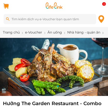
0
Trang chủ
e-Voucher
Ăn uống
Nhà hàng - quán ăn
H
5
/
5
Hưởng The Garden Restaurant - Combo