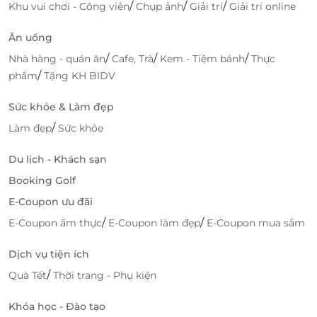
/
/
/
Khu vui chơi - Công viên
Chụp ảnh
Giải trí
Giải trí online
Quy trình đặt deal đơn giản, nhanh chóng
e-Voucher tiện lợi, dễ sử dụng
Ăn uống
Thông tin minh bạch, rõ ràng
/
/
/
Nhà hàng - quán ăn
Cafe, Trà
Kem - Tiệm bánh
Thực
Hỗ trợ khách hàng kịp thời khi cần thiết
/
phẩm
Tặng KH BIDV
Đặt Ngay Combo 4 – Sẵn Sàng Cho Bữa Ăn
Sức khỏe & Làm đẹp
Trọn Vẹn
/
Làm đẹp
Sức khỏe
Đừng bỏ lỡ cơ hội thưởng thức Combo 4 tại Hưởng
The Garden Restaurant với mức giá hấp dẫn khi đặt
Du lịch - Khách sạn
qua
LifeLink
. Đặt bàn ngay hôm nay để sẵn sàng
Booking Golf
cho một bữa tiệc ẩm thực đầy đủ hương vị cùng gia
E-Coupon ưu đãi
đình và bạn bè.
/
/
E-Coupon ẩm thực
E-Coupon làm đẹp
E-Coupon mua sắm
Một bữa ăn ngon không chỉ đến từ món ăn hấp dẫn
mà còn từ không gian và sự tiện lợi trong việc đặt
Dịch vụ tiện ích
chỗ. Với LifeLink, bạn có thể dễ dàng lên kế hoạch và
/
Quà Tết
Thời trang - Phụ kiện
tận hưởng Combo 4 tại Hưởng The Garden
Restaurant một cách trọn vẹn. Đặt ngay hôm nay để
Khóa học - Đào tạo
không bỏ lỡ ưu đãi dành cho bữa tiệc ẩm thực đáng