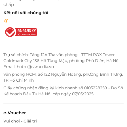
chấp
Kết nối với chúng tôi
Trụ sở chính: Tầng 12A Tòa văn phòng - TTTM ROX Tower
Goldmark City 136 Hồ Tùng Mậu, phường Phú Diễn, Hà Nội. –
Email: hotro@ssmedia.vn
LifeLink – Đặt Bàn Nhanh Gọn, Ưu Đãi
Rõ Ràng
Văn phòng HCM: Số 122 Nguyễn Hoàng, phường Bình Trưng,
TP.Hồ Chí Minh
Thông qua LifeLink, bạn có thể dễ dàng tiếp cận các
Giấy chứng nhận đăng ký kinh doanh số 0105228259 - Do Sở
deal ăn uống chất lượng, chủ động đặt bàn và tận
Kế hoạch Đầu Tư Hà Nội cấp ngày 07/05/2025
hưởng ưu đãi tại những nhà hàng uy tín.
Vì Sao Nên Đặt Combo 4 Qua LifeLink?
e-Voucher
Giá ưu đãi khi trải nghiệm Combo 4 tại Hưởng
Vui chơi - Giải trí
The Garden Restaurant