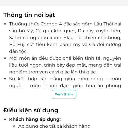
Thông tin nổi bật
Thưởng thức Combo 4 đặc sắc gồm Lẩu Thái hải
sản bò Mỹ, Củ quả kho quẹt, Dạ dày xuyên tiêu,
Salad cá ngừ rau xanh, Đậu hũ chiên chà bông,
Bò Fuji sốt tiêu kèm bánh mỳ và Gà đồi nướng
dân tộc.
Mỗi món ăn đều được chế biến tinh tế, nguyên
liệu tươi ngon, trình bày đẹp mắt, mang đến trải
nghiệm trọn vẹn cả vị giác lẫn thị giác.
Sự kết hợp cân bằng giữa món nóng – món
nguội – món thanh đạm giúp bữa ăn phong
phú, dễ thưởng thức và phù hợp nhiều khẩu vị.
Xem thêm
Không gian Hưởng The Garden sang trọng, hiện
đại, rộng rãi với nhiều cây xanh, sức chứa lớn tới
Điều kiện sử dụng
300 khách, phù hợp cho mọi sự kiện.
Khách hàng áp dụng:
Lý tưởng cho các buổi họp mặt gia đình, bạn bè,
Áp dụng cho tất cả khách hàng.
liên hoan, sinh nhật hoặc gặp gỡ đối tác trong