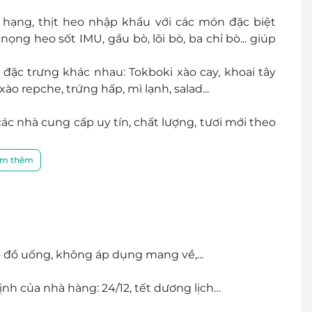
hạng, thịt heo nhập khẩu với các món đặc biệt
ng heo sốt IMU, gầu bò, lõi bò, ba chỉ bò... giúp
đặc trưng khác nhau: Tokboki xào cay, khoai tây
o repche, trứng hấp, mì lạnh, salad...
ác nhà cung cấp uy tín, chất lượng, tươi mới theo
ạ, tinh tế cùng đội ngũ nhân viên chuyên nghiệp,
m thêm
ng đến sự hài lòng nhất cho mọi khách hàng.
đồ uống, không áp dụng mang về,...
ịnh của nhà hàng: 24/12, tết dương lịch…