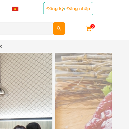
Đăng ký
/
Đăng nhập
0
ốc