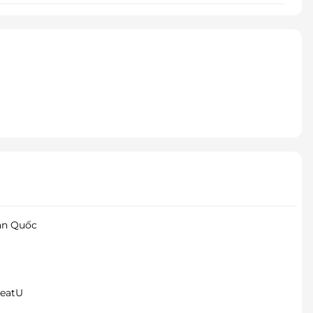
àn Quốc
meatU