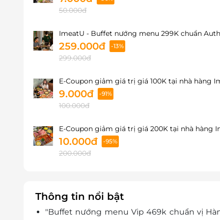
50.000đ
ImeatU - Buffet nướng menu 299K chuẩn Authe
259.000đ
-13%
299.000đ
E-Coupon giảm giá trị giá 100K tại nhà hàng 
9.000đ
-91%
100.000đ
E-Coupon giảm giá trị giá 200K tại nhà hàng 
10.000đ
-95%
200.000đ
Thông tin nổi bật
"Buffet nướng menu Vip 469k chuẩn vị Hà