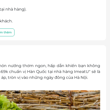
tại nhà hàng).
 khách.
hi đến sử dụng dịch vụ.
m thêm
ai Bà Trưng, Hà Nội
r
 mặt, không trả lại tiền thừa.
 khuyến mại khác
 món nướng thơm ngon, hấp dẫn khiến bạn không
hàng.
9k chuẩn vị Hàn Quốc tại nhà hàng ImeatU" sẽ là
áp, tròn vị vào những ngày đông của Hà Nội.