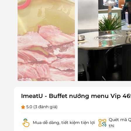
ImeatU - Buffet nướng menu Vip 4
5.0
(3 đánh giá)
Quét mã QR
Mua dễ dàng, tiết kiệm tiện lợi
thì