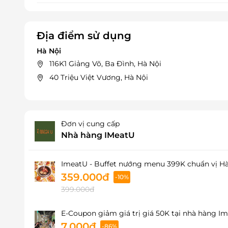
Địa điểm sử dụng
Hà Nội
116K1 Giảng Võ, Ba Đình, Hà Nội
40 Triệu Việt Vương, Hà Nội
Đơn vị cung cấp
Nhà hàng IMeatU
ImeatU - Buffet nướng menu 399K chuẩn vị H
359.000đ
-10%
399.000đ
E-Coupon giảm giá trị giá 50K tại nhà hàng I
7.000đ
-86%