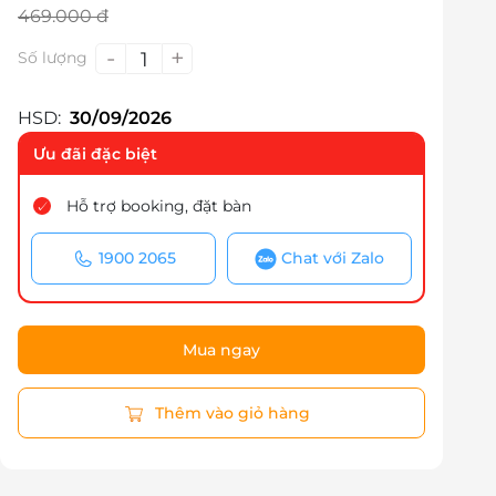
469.000 đ
-
+
1
Số lượng
HSD:
30/09/2026
Ưu đãi đặc biệt
Hỗ trợ booking, đặt bàn
1900 2065
Chat với Zalo
Mua ngay
Thêm vào giỏ hàng