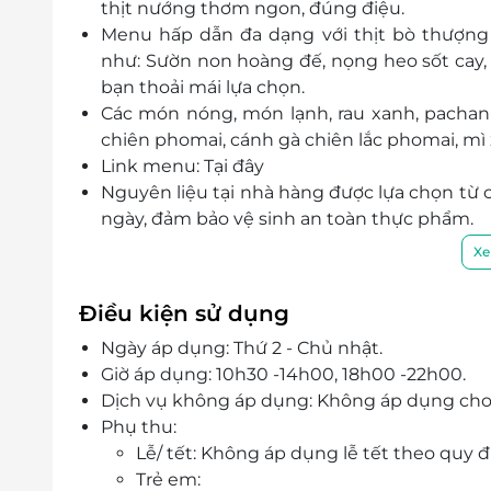
thịt nướng thơm ngon, đúng điệu.
Menu hấp dẫn đa dạng với thịt bò thượng 
như: Sườn non hoàng đế, nọng heo sốt cay, nọ
bạn thoải mái lựa chọn.
Các món nóng, món lạnh, rau xanh, pachan 
chiên phomai, cánh gà chiên lắc phomai, mì xà
Link menu:
Tại đây
Nguyên liệu tại nhà hàng được lựa chọn từ c
ngày, đảm bảo vệ sinh an toàn thực phẩm.
Trong không gian rộng rãi, hiện đại, mới l
Xe
chu đáo, nhiệt tình, nhà hàng ImeatU sẽ ma
Điều kiện sử dụng
Ngày áp dụng: Thứ 2 - Chủ nhật.
Giờ áp dụng: 10h30 -14h00, 18h00 -22h00.
Dịch vụ không áp dụng: Không áp dụng cho 
Phụ thu:
Lễ/ tết: Không áp dụng lễ tết theo quy đ
Trẻ em: