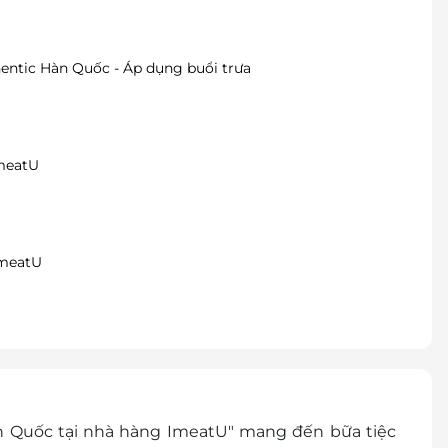
ntic Hàn Quốc - Áp dụng buổi trưa
ImeatU
ImeatU
n Quốc tại nhà hàng ImeatU" mang đến bữa tiệc