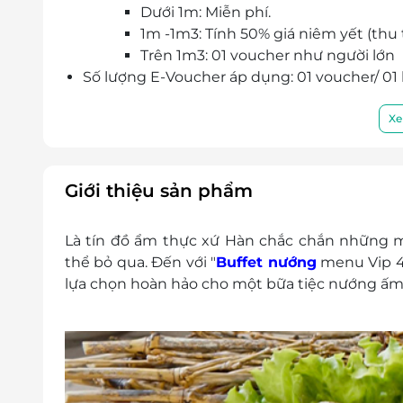
Dưới 1m: Miễn phí.
1m -1m3: Tính 50% giá niêm yết (thu 
Trên 1m3: 01 voucher như người lớn
Số lượng E-Voucher áp dụng: 01 voucher/ 01
Khách hàng vui lòng liên hệ đặt chỗ trước k
Điện thoại: 0839 669 911
Xe
116K1 Giảng Võ, Ba Đình, Hà Nội
40 Phố Triệu Việt Vương, Bùi Thị Xuân, H
Một khách hàng được mua nhiều E-Vouche
Giới thiệu sản phẩm
E-Voucher không có giá trị quy đổi thành tiền
Không áp dụng đồng thời với chương trình
Là tín đồ ẩm thực xứ Hàn chắc chắn những
Giá chưa bao gồm VAT, luôn thu VAT tại nhà 
thể bỏ qua. Đến với "
Buffet nướng
menu Vip 46
Không áp dụng cho mua mang về.
lựa chọn hoàn hảo cho một bữa tiệc nướng ấm 