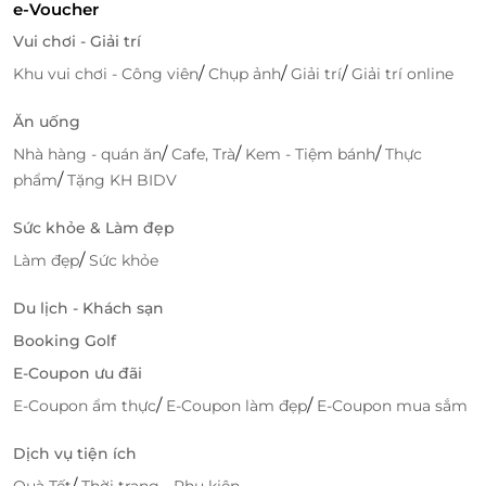
e-Voucher
món ăn mang đậm bản sắc Việt: bánh canh cua, bún
Vui chơi - Giải trí
thái, mì xào đặc biệt, miến xào hải sản,... sẽ thay đổi
theo ngày. Không quá cầu kỳ trong khâu chế biến,
/
/
/
Khu vui chơi - Công viên
Chụp ảnh
Giải trí
Giải trí online
nhưng các món ăn truyền thống luôn được lòng rất
Ăn uống
nhiều thực khách.
/
/
/
Nhà hàng - quán ăn
Cafe, Trà
Kem - Tiệm bánh
Thực
/
phẩm
Tặng KH BIDV
Sức khỏe & Làm đẹp
/
Làm đẹp
Sức khỏe
Du lịch - Khách sạn
Booking Golf
E-Coupon ưu đãi
/
/
E-Coupon ẩm thực
E-Coupon làm đẹp
E-Coupon mua sắm
Các loại bánh ngọt mềm xốp
Dịch vụ tiện ích
/
Ngoài các món chính, các món ăn kèm tại buffet
Quà Tết
Thời trang - Phụ kiện