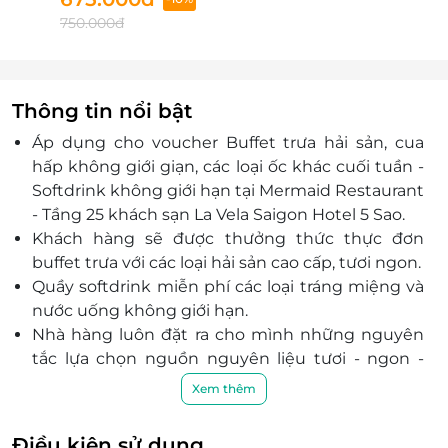
750.000đ
Thông tin nổi bật
Áp dụng cho voucher Buffet trưa hải sản, cua
hấp không giới giạn, các loại ốc khác cuối tuần -
Softdrink không giới hạn tại Mermaid Restaurant
- Tầng 25 khách sạn La Vela Saigon Hotel 5 Sao.
Khách hàng sẽ được thưởng thức thực đơn
buffet trưa với các loại hải sản cao cấp, tươi ngon.
Quầy softdrink miễn phí các loại tráng miệng và
nước uống không giới hạn.
Nhà hàng luôn đặt ra cho mình những nguyên
tắc lựa chọn nguồn nguyên liệu tươi - ngon -
sạch, được nhập khẩu từ các nhà cung cấp uy
Xem thêm
tín. Cùng với công thức tẩm ướp công phu
mang đến vị ngon tuyệt hảo cho từng món ăn.
Điều kiện sử dụng