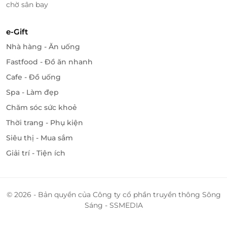
chờ sân bay
e-Gift
Nhà hàng - Ăn uống
Fastfood - Đồ ăn nhanh
Cafe - Đồ uống
Spa - Làm đẹp
Chăm sóc sức khoẻ
Thời trang - Phụ kiện
Siêu thị - Mua sắm
Giải trí - Tiện ích
© 2026 - Bản quyền của Công ty cổ phần truyền thông Sông
Nhà hàng sở hữu không gian sang trọng và view triệu đô
Sáng - SSMEDIA
Đội ngũ đầu bếp tại Mermaid Restaurant có nhiều