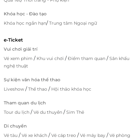
khách sạn La Vela cũng rất phong phú và đa dạng.
Khóa học - Đào tạo
Bạn có thể đến quầy salad để thử các loại như salad
romaine, salad Á với cá muối, phô mai,… Bên cạnh đó,
/
Khóa học ngắn hạn
Trung tâm Ngoại ngữ
các món tráng miệng cũng rất phong phú. Trái cây
tươi ngon, bánh ngọt mềm xốp, kem tươi lạnh tan
e-Ticket
chảy góp phần mang đến cho bạn một bữa ăn thật
Vui chơi giải trí
trọn vẹn.
/
/
/
Vé xem phim
Khu vui chơi
Điểm tham quan
Sân khấu
Đôi nét về Mermaid Restaurant
nghệ thuật
Khi đến với Mermaid Restaurant, thực khách không
Sự kiện văn hóa thể thao
chỉ được tận hưởng đại tiệc siêu hoành tráng mà
/
/
Liveshow
Thể thao
Hội thảo khóa học
thực khách còn được ngắm nhìn toàn cảnh thành
phố từ trên cao với không gian bao la rộng lớn.
Tham quan du lịch
/
/
Tour du lịch
Vé du thuyền
Sim Thẻ
Di chuyển
/
/
/
/
Vé tàu
Vé xe khách
Vé cáp treo
Vé máy bay
Vé phòng