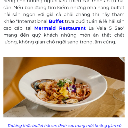
riêng cho những người yêu thích các món ăn từ hải
Từ 1.4m trở lên: Tính 01 voucher như người
sản. Nếu bạn đang tìm kiếm những nhà hàng buffet
lớn.
hải sản ngon với giá cả phải chăng thì hãy tham
Khách hàng vui lòng liên hệ đặt bàn trước khi
khảo "International
Buffet
trưa cuối tuần & lễ hải sản
đến để được phục vụ tốt nhất (Trong trường
cao cấp tại
Mermaid Restaurant
La Vela 5 Sao"
hợp khách hàng không đặt chỗ trước, nhà hàng
mang đến quý khách những món ăn thật chất
sẽ không chịu trách nhiệm nếu có bất kỳ sai sót
lượng, không gian chỗ ngồi sang trọng, ấm cúng.
nào).
Hotline: 028 3622 2280 - 0911 629 916
Địa chỉ: 280 Nam Kỳ Khởi Nghĩa, Phường 8,
Quận 3, Thành phố Hồ Chí Minh.
Một khách hàng được mua nhiều phiếu.
E-Voucher/E-Coupon không có giá trị quy đổi
thành tiền mặt, không trả lại tiền thừa.
Không áp dụng đồng thời cùng lúc với các
chương trình khuyến mại khác tại nhà hàng.
Giá đã bao gồm VAT. Khách hàng có nhu cầu
muốn xuất hóa đơn vui lòng liên hệ nhà hàng để
biết rõ thêm thông tin chi tiết.
Thưởng thức buffet hải sản
đỉnh cao trong một không gian vô