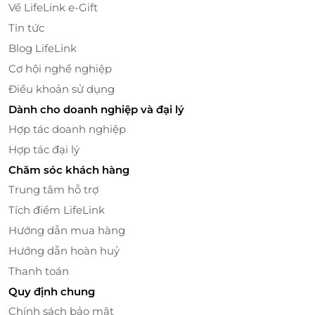
Về LifeLink e-Gift
Tin tức
Blog LifeLink
Cơ hội nghề nghiệp
Điều khoản sử dụng
Dành cho doanh nghiệp và đại lý
Hợp tác doanh nghiệp
Hợp tác đại lý
Chăm sóc khách hàng
Trung tâm hỗ trợ
Beefsteak hạng sang
Tích điểm LifeLink
Nhà hàng Mermaid mang đến bạn với thực đơn 100
Hướng dẫn mua hàng
món ăn truyền thống 3 miền đặc sắc. Mỗi món ăn sẽ
Hướng dẫn hoàn huỷ
gây thương nhớ với hương vị độc đáo, đa dạng,
Thanh toán
mang đậm bản sắc văn hóa của mỗi vùng miền.
Quy định chung
Chính sách bảo mật