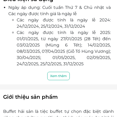
Đội ngũ đầu bếp tại Mermaid Restaurant có
Ngày áp dụng: Cuối tuần Thứ 7 & Chủ nhật và
nhiều năm kinh nghiệm, chu đáo, nhiệt tình
Các ngày được tính giá là ngày lễ
luôn mang đến những món ăn đẳng cấp cho
Các ngày được tính là ngày lễ 2024:
quý khách hàng.
24/12/2024, 25/12/2024, 31/12/2024
Khi đến Mermaid Restaurant thực khách còn
Các ngày được tính là ngày lễ 2025:
được ngắm nhìn toàn cảnh thành phố từ trên
01/01/2025, từ ngày 27/01/2025 (28 Tết) đến
cao với không gian bao la rộng lớn.
03/02/2025 (Mùng 6 Tết); 14/02/2025,
08/03/2025, 07/04/2025 (Giỗ Tổ Hùng Vương);
30/04/2025; 01/05/2025, 02/09/2025,
24/12/2025, 25/12/2025, 31/12/2025
Giờ áp dụng: 11h30 - 14h00.
Số lượng E-Voucher áp dụng: Sử dụng 01
Xem thêm
voucher/ 01 người lớn (không bù thêm tiền).
Phụ thu trẻ em:
Dưới 1m: miễn phí (mỗi người lớn chỉ đi kèm
Giới thiệu sản phẩm
01 trẻ em) (Không bao gồm tôm hùm)
Từ 1m - 1.4m: Tính trực tiếp 50% giá vé người
Buffet hải sản là tiệc buffet tự chọn đặc biệt dành
lớn tại nhà hàng.