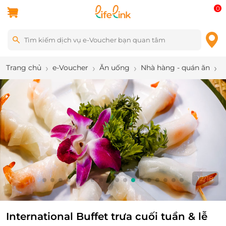
0
Trang chủ
e-Voucher
Ăn uống
Nhà hàng - quán ăn
I
12
/
18
International Buffet trưa cuối tuần & lễ