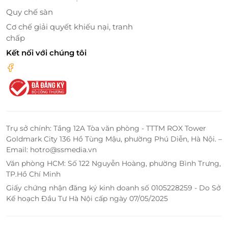
Quy chế sàn
Cơ chế giải quyết khiếu nại, tranh
chấp
Kết nối với chúng tôi
Món cuốn hấp dẫn mang hương vị của "Đất Kinh Kỳ"
Trụ sở chính: Tầng 12A Tòa văn phòng - TTTM ROX Tower
Goldmark City 136 Hồ Tùng Mậu, phường Phú Diễn, Hà Nội. –
Mở đầu thực đơn các món truyền thống, bạn đã có
Email: hotro@ssmedia.vn
rất nhiều lựa chọn đến từ các món gói và thịt nguội:
Văn phòng HCM: Số 122 Nguyễn Hoàng, phường Bình Trưng,
chả giò thịt đặc biệt, chả giò rế đặc biệt, nem lụi, giò
TP.Hồ Chí Minh
thủ, chả lụa, nem chua, chả bò, cá basa xông khói,...
Giấy chứng nhận đăng ký kinh doanh số 0105228259 - Do Sở
món nào cũng ngon và có độ hấp dẫn riêng. Bên
Kế hoạch Đầu Tư Hà Nội cấp ngày 07/05/2025
cạnh đó, bạn còn có cơ hội nếm thử những món
bánh ngon mang hương vị của “Đất Kinh Kỳ”: bánh
bột lọc, bánh nậm, chả Huế, bánh bèo,... Hay những