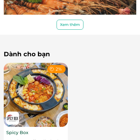
Xem thêm
Bộ sưu tập hải sản sang trọng và đẳng cấp
Tiệc buffet còn quy tụ "bộ sưu tập" món ăn hải sản
đẳng cấp và sang trọng nhất từ trong nước cũng
Dành cho bạn
như nhập khẩu từ quốc tế: cua, vẹm, các loại ốc thay
đổi theo ngày và những loại món ăn hải sản rực rỡ
2%
khác.
Spicy Box