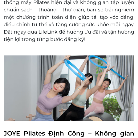
thống máy Pilates hiện đại và không gian tập luyện
thành tiền mặt, không trả lại tiền thừa
chuẩn sạch – thoáng – thư giãn, bạn sẽ trải nghiệm
Không áp dụng đồng thời cùng lúc với các
một chương trình toàn diện giúp tái tạo vóc dáng,
chương trình khuyến mại khác
điều chỉnh tư thế và tăng cường sức khỏe mỗi ngày.
Giá chưa bao gồm VAT. Khách muốn xuất
Đặt ngay qua LifeLink để hưởng ưu đãi và tận hưởng
hóa đơn vui lòng bù thêm phí và liên hệ
tiện lợi trong từng bước đăng ký!
JOYE Pilates để được hỗ trợ.
JOYE Pilates Định Công – Không gian