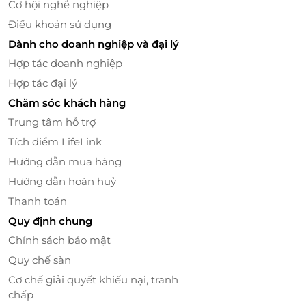
Cơ hội nghề nghiệp
Luôn cập nhật nhiều ưu đãi hấp dẫn cho khách
Điều khoản sử dụng
hàng.
Dành cho doanh nghiệp và đại lý
Đừng bỏ lỡ cơ hội luyện tập chất lượng cùng gói
Hợp tác doanh nghiệp
JOYE Pilates Định Công
. Trải nghiệm ngay sự tiện lợi
Hợp tác đại lý
khi đặt qua LifeLink và nhận
voucher giảm giá
để
Chăm sóc khách hàng
bước vào hành trình tút dáng an toàn, hiệu quả.
Trung tâm hỗ trợ
Đặt ngay trên
LifeLink
để không bỏ lỡ ưu đãi!
Tích điểm LifeLink
Hướng dẫn mua hàng
LifeLink
Hướng dẫn hoàn huỷ
Thanh toán
Quy định chung
Chính sách bảo mật
Quy chế sàn
Cơ chế giải quyết khiếu nại, tranh
chấp