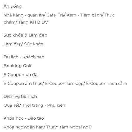
Ăn uống
/
/
/
Nhà hàng - quán ăn
Cafe, Trà
Kem - Tiệm bánh
Thực
/
phẩm
Tặng KH BIDV
Sức khỏe & Làm đẹp
/
Làm đẹp
Sức khỏe
Du lịch - Khách sạn
Booking Golf
E-Coupon ưu đãi
/
/
E-Coupon ẩm thực
E-Coupon làm đẹp
E-Coupon mua sắm
Dịch vụ tiện ích
/
Quà Tết
Thời trang - Phụ kiện
Khóa học - Đào tạo
/
Khóa học ngắn hạn
Trung tâm Ngoại ngữ