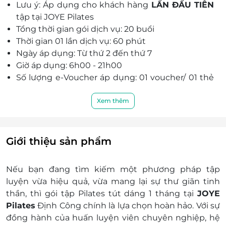
Lưu ý: Áp dụng cho khách hàng
LẦN ĐẦU TIÊN
tập tại JOYE Pilates
Tổng thời gian gói dịch vụ: 20 buổi
Thời gian 01 lần dịch vụ: 60 phút
Ngày áp dụng: Từ thứ 2 đến thứ 7
Giờ áp dụng: 6h00 - 21h00
Số lượng e-Voucher áp dụng: 01 voucher/ 01 thẻ
tập - 20 buổi, 60 phút/ 01 buổi
Học viên liên hệ đăng ký ghi danh trước khi đến
Xem thêm
(Trong trường hợp học viên không gọi trước,
JOYE Pilates sẽ không chịu trách nhiệm nếu có
bất kỳ sai sót khi phục vụ):
Giới thiệu sản phẩm
Số điện thoại: 0942 567 886
Địa chỉ: 96 Định Công - Phương liệt - Thanh
Nếu bạn đang tìm kiếm một phương pháp tập
Xuân - Hà Nội
luyện vừa hiệu quả, vừa mang lại sự thư giãn tinh
Điều kiện khác:
thần, thì gói tập Pilates tút dáng 1 tháng tại
JOYE
Một khách hàng được mua nhiều e-
Pilates
Định Công chính là lựa chọn hoàn hảo. Với sự
Voucher/e-Coupon
đồng hành của huấn luyện viên chuyên nghiệp, hệ
e-Voucher/e-Coupon không có giá trị quy đổi