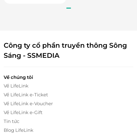
bikini
Công ty cổ phần truyền thông Sông
Sáng - SSMEDIA
Về chúng tôi
LifeLink – Nền tảng đặt dịch vụ thông
Về LifeLink
minh, tiện lợi
Về LifeLink e-Ticket
LifeLink mang đến trải nghiệm đặt dịch vụ nhanh
Về LifeLink e-Voucher
chóng, tiết kiệm với
voucher giảm giá
dành cho
Về LifeLink e-Gift
JOYE Pilates
.
Tin tức
Đặt dịch vụ dễ dàng trên website.
Blog LifeLink
Thông tin minh bạch, quy trình sử dụng tiện lợi.