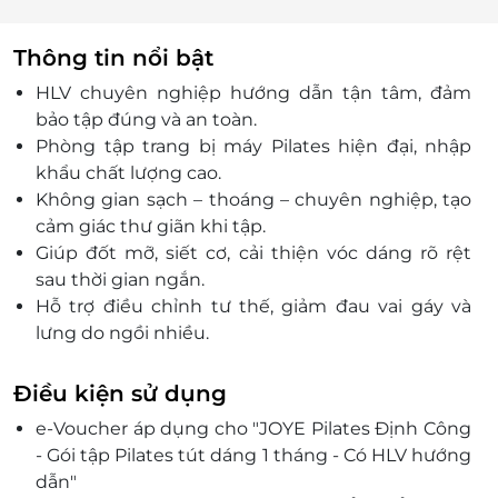
Thông tin nổi bật
HLV chuyên nghiệp hướng dẫn tận tâm, đảm
bảo tập đúng và an toàn.
Phòng tập trang bị máy Pilates hiện đại, nhập
khẩu chất lượng cao.
Không gian sạch – thoáng – chuyên nghiệp, tạo
cảm giác thư giãn khi tập.
Giúp đốt mỡ, siết cơ, cải thiện vóc dáng rõ rệt
sau thời gian ngắn.
Hỗ trợ điều chỉnh tư thế, giảm đau vai gáy và
lưng do ngồi nhiều.
Tăng sự dẻo dai, linh hoạt cho cơ thể, đồng thời
giảm căng thẳng.
Điều kiện sử dụng
Đặt ngay qua LifeLink để nhận ưu đãi hấp dẫn và
e-Voucher áp dụng cho "JOYE Pilates Định Công
tiện lợi!
- Gói tập Pilates tút dáng 1 tháng - Có HLV hướng
dẫn"