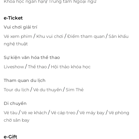
/
Khóa học ngắn hạn
Trung tâm Ngoại ngữ
e-Ticket
Vui chơi giải trí
/
/
/
Vé xem phim
Khu vui chơi
Điểm tham quan
Sân khấu
nghệ thuật
Sự kiện văn hóa thể thao
/
/
Liveshow
Thể thao
Hội thảo khóa học
Tham quan du lịch
/
/
Tour du lịch
Vé du thuyền
Sim Thẻ
Di chuyển
/
/
/
/
Vé tàu
Vé xe khách
Vé cáp treo
Vé máy bay
Vé phòng
chờ sân bay
e-Gift