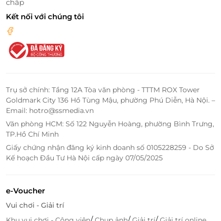
chấp
Khi mua
voucher giảm giá
tại LifeLink, bạn nhận
Kết nối với chúng tôi
được:
Ưu đãi trực tiếp từ thương hiệu đối tác, không
qua trung gian.
Hệ thống e-voucher điện tử, xác nhận và sử
dụng nhanh chóng.
Thanh toán an toàn, hỗ trợ 24/7.
Trụ sở chính: Tầng 12A Tòa văn phòng - TTTM ROX Tower
Dịch vụ thật – giá thật – phản hồi thật từ khách
Goldmark City 136 Hồ Tùng Mậu, phường Phú Diễn, Hà Nội. –
hàng.
Email: hotro@ssmedia.vn
Văn phòng HCM: Số 122 Nguyễn Hoàng, phường Bình Trưng,
LifeLink
giúp bạn chủ động chọn lịch, chọn spa,
đặt
TP.Hồ Chí Minh
dịch vụ tiện lợi
chỉ trong vài thao tác, tận hưởng trọn
Giấy chứng nhận đăng ký kinh doanh số 0105228259 - Do Sở
vẹn phút giây thư giãn chất lượng.
Kế hoạch Đầu Tư Hà Nội cấp ngày 07/05/2025
Đặt ngay
Voucher Massage cổ vai gáy chuyên sâu 50
phút tại Juna Spa
trên
LifeLink.vn
để tận hưởng
e-Voucher
phút giây thư giãn và chăm sóc cơ thể đúng cách.
Vui chơi - Giải trí
/
/
/
Khu vui chơi - Công viên
Chụp ảnh
Giải trí
Giải trí online