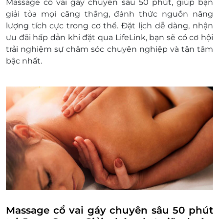
Massage cổ vai gáy chuyên sâu 50 phút, giúp bạn
Không áp dụng đồng thời cùng lúc với các
giải tỏa mọi căng thẳng, đánh thức nguồn năng
chương trình khuyến mại khác.
lượng tích cực trong cơ thể. Đặt lịch dễ dàng, nhận
ưu đãi hấp dẫn khi đặt qua LifeLink, bạn sẽ có cơ hội
trải nghiệm sự chăm sóc chuyên nghiệp và tận tâm
bậc nhất.
Massage cổ vai gáy chuyên sâu 50 phút