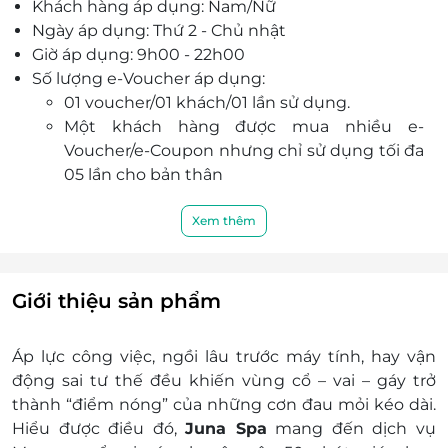
Khách hàng áp dụng: Nam/Nữ
Ngày áp dụng: Thứ 2 - Chủ nhật
Giờ áp dụng: 9h00 - 22h00
Số lượng e-Voucher áp dụng:
01 voucher/01 khách/01 lần sử dụng.
Một khách hàng được mua nhiều e-
Voucher/e-Coupon nhưng chỉ sử dụng tối đa
05 lần cho bản thân
Khách hàng liên hệ đăng ký dịch vụ trước khi
đến để được phục vụ tốt nhất:
Xem thêm
Điện thoại liên hệ: 0839 009 955 hoặc 0388
020 304
Địa chỉ: 622 Đ. Lũy Bán Bích, Tân Thành, Tân
Giới thiệu sản phẩm
Phú, Hồ Chí Minh
Điều kiện khác:
Áp lực công việc, ngồi lâu trước máy tính, hay vận
Một khách hàng được mua nhiều e-
động sai tư thế đều khiến vùng cổ – vai – gáy trở
Voucher/e-Coupon
thành “điểm nóng” của những cơn đau mỏi kéo dài.
e-Voucher/e-Coupon không có giá trị quy đổi
Hiểu được điều đó,
Juna Spa
mang đến dịch vụ
thành tiền mặt, không trả lại tiền thừa