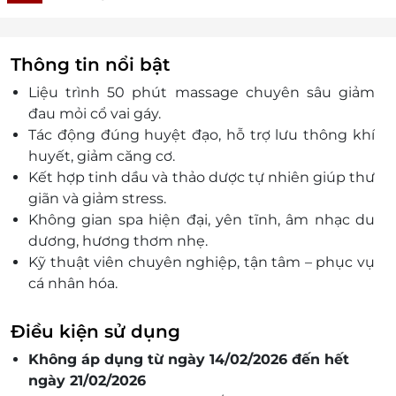
Thông tin nổi bật
Liệu trình 50 phút massage chuyên sâu giảm
đau mỏi cổ vai gáy.
Tác động đúng huyệt đạo, hỗ trợ lưu thông khí
huyết, giảm căng cơ.
Kết hợp tinh dầu và thảo dược tự nhiên giúp thư
giãn và giảm stress.
Không gian spa hiện đại, yên tĩnh, âm nhạc du
dương, hương thơm nhẹ.
Kỹ thuật viên chuyên nghiệp, tận tâm – phục vụ
cá nhân hóa.
Đặt dịch vụ tiện lợi trên LifeLink.vn – nhận ngay
voucher giảm giá độc quyền.
Điều kiện sử dụng
Trải nghiệm trị liệu – thư giãn thật – giá ưu đãi
Không áp dụng từ ngày 14/02/2026 đến hết
thật!
ngày 21/02/2026