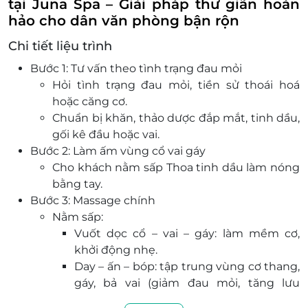
tại Juna Spa – Giải pháp thư giãn hoàn
hảo cho dân văn phòng bận rộn
Chi tiết liệu trình
Bước 1: Tư vấn theo tình trạng đau mỏi
Hỏi tình trạng đau mỏi, tiền sử thoái hoá
hoặc căng cơ.
Chuẩn bị khăn, thảo dược đắp mắt, tinh dầu,
gối kê đầu hoặc vai.
Bước 2: Làm ấm vùng cổ vai gáy
Cho khách nằm sấp Thoa tinh dầu làm nóng
bằng tay.
Bước 3: Massage chính
Nằm sấp:
Vuốt dọc cổ – vai – gáy: làm mềm cơ,
khởi động nhẹ.
Day – ấn – bóp: tập trung vùng cơ thang,
gáy, bả vai (giảm đau mỏi, tăng lưu
thông máu).