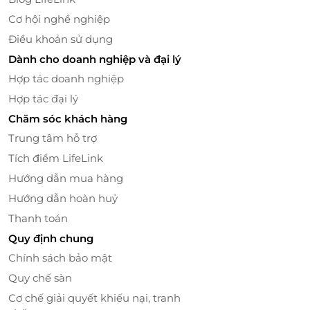
Cơ hội nghề nghiệp
Điều khoản sử dụng
Dành cho doanh nghiệp và đại lý
Hợp tác doanh nghiệp
Hợp tác đại lý
Chăm sóc khách hàng
Trung tâm hỗ trợ
Tích điểm LifeLink
Hướng dẫn mua hàng
LifeLink – Nền tảng đặt dịch vụ tiện lợi,
Hướng dẫn hoàn huỷ
ưu đãi thật – trải nghiệm thật
Thanh toán
Quy định chung
LifeLink.vn
là
nền tảng đặt dịch vụ thông minh
giúp
khách hàng tiết kiệm thời gian và chi phí khi tìm
Chính sách bảo mật
kiếm các gói spa, massage, làm đẹp, du lịch, nhà
Quy chế sàn
hàng...
Cơ chế giải quyết khiếu nại, tranh