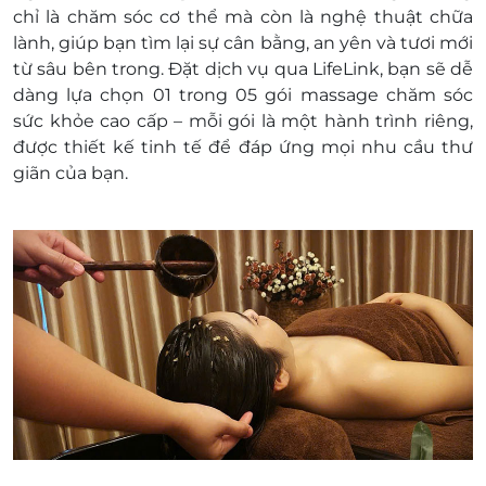
Túi Thảo Dược Nóng
chỉ là chăm sóc cơ thể mà còn là nghệ thuật chữa
Thời lượng: 60 phút
lành, giúp bạn tìm lại sự cân bằng, an yên và tươi mới
Khách hàng áp dụng: Tất cả khách hàng
từ sâu bên trong. Đặt dịch vụ qua LifeLink, bạn sẽ dễ
Ngày áp dụng: Tất cả các ngày trong tuần kể cả
dàng lựa chọn 01 trong 05 gói massage chăm sóc
lễ. Trừ các ngày Tết (theo lịch nghỉ của nhà nước)
sức khỏe cao cấp – mỗi gói là một hành trình riêng,
Giờ áp dụng: 9h00 - 19h00
được thiết kế tinh tế để đáp ứng mọi nhu cầu thư
Số lượng e-Voucher áp dụng: 01 voucher/01
giãn của bạn.
khách/01 dịch vụ
Quý Khách vui lòng liên hệ Hotline hỗ trợ & đặt
lịch: 0938 319 686 đặt chỗ trước khi đến sử dụng
dịch vụ trước 24h (1 ngày) để đảm bảo khách
hàng được phục vụ tốt nhất. K'Anna Spa không
nhận khách hàng đến trực tiếp nếu chưa đăng
ký đặt chỗ trước. Mong quý khách thông cảm
Địa chỉ: 18Bis/41 Nguyễn Thị Minh Khai,
phuờng Đakao, quận 1, thành phố Hồ Chí
Minh
Điều kiện khác:
Một khách hàng được mua nhiều e-