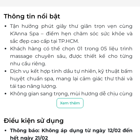
Thông tin nổi bật
Tận hưởng phút giây thư giãn trọn vẹn cùng
K’Anna Spa – điểm hẹn chăm sóc sức khỏe và
sắc đẹp cao cấp tại TP.HCM.
Khách hàng có thể chọn 01 trong 05 liệu trình
massage chuyên sâu, được thiết kế cho từng
nhu cầu riêng.
Dịch vụ kết hợp tinh dầu tự nhiên, kỹ thuật bấm
huyệt chuẩn spa, mang lại cảm giác thư thái và
tái tạo năng lượng.
Không gian sang trọng, mùi hương dễ chịu cùng
đội ngũ kỹ thuật viên giàu kinh nghiệm, tận tâm
Xem thêm
phục vụ.
Đặt ngay voucher giảm giá độc quyền, trải
Điều kiện sử dụng
nghiệm đặt dịch vụ tiện lợi và chăm sóc bản
Thông báo: Không áp dụng từ ngày 12/02 đến
thân dễ dàng hơn bao giờ hết qua LifeLink.vn.
hết ngày 21/02