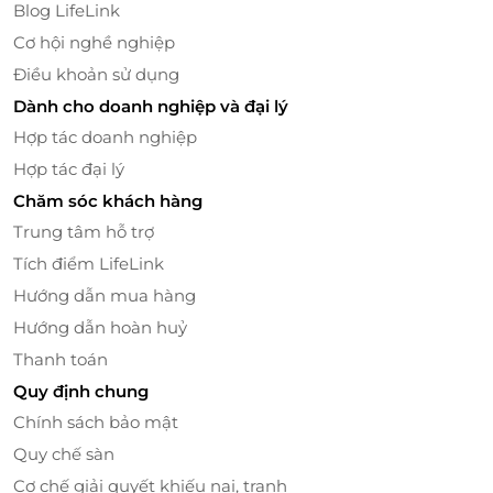
Blog LifeLink
Cơ hội nghề nghiệp
Điều khoản sử dụng
Dành cho doanh nghiệp và đại lý
Hợp tác doanh nghiệp
Hợp tác đại lý
Đội ngũ kỹ thuật viên tận tâm – Chuyên
nghiệp từ đôi tay đến trái tim
Chăm sóc khách hàng
Trung tâm hỗ trợ
Tại K’Anna Spa, mỗi kỹ thuật viên đều được đào tạo
bài bản theo chuẩn quốc tế. Họ am hiểu cơ thể
Tích điểm LifeLink
người, nắm vững kỹ thuật massage trị liệu và đặc
Hướng dẫn mua hàng
biệt là luôn làm việc bằng
sự tận tâm, nhẹ nhàng và
Hướng dẫn hoàn huỷ
tinh tế
. Từng động tác đều có độ nhịp nhàng, lực
Thanh toán
đạo chuẩn xác – không chỉ giúp cơ thể thư giãn mà
Quy định chung
còn mang lại cảm giác được yêu thương, được chăm
sóc thực sự.
Chính sách bảo mật
Quy chế sàn
Cơ chế giải quyết khiếu nại, tranh