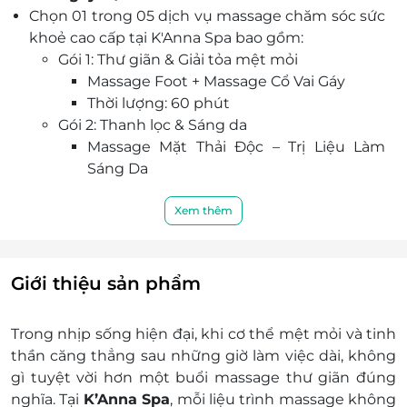
Chọn 01 trong 05 dịch vụ massage chăm sóc sức
khoẻ cao cấp tại K'Anna Spa bao gồm:
Gói 1: Thư giãn & Giải tỏa mệt mỏi
Massage Foot + Massage Cổ Vai Gáy
Thời lượng: 60 phút
Gói 2: Thanh lọc & Sáng da
Massage Mặt Thải Độc – Trị Liệu Làm
Sáng Da
Thời lượng: 60 phút
Gói 3: Tẩy tế bào & Đánh thức làn da
Xem thêm
Massage Tẩy Tế Bào Chết Toàn Thân
Thời lượng: 60 phút
Gói 4: Giải độc cơ thể & Nuôi dưỡng mái tóc
Giới thiệu sản phẩm
Massage Hút Trị Liệu + Gội Đầu Thảo
Dược
Trong nhịp sống hiện đại, khi cơ thể mệt mỏi và tinh
Thời lượng: 60 phút
thần căng thẳng sau những giờ làm việc dài, không
Gói 5: Phục hồi toàn thân – Thư giãn sâu
gì tuyệt vời hơn một buổi massage thư giãn đúng
Massage Body Truyền Thống + Chườm
nghĩa. Tại
K’Anna Spa
, mỗi liệu trình massage không