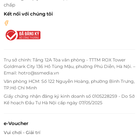
chấp
Kết nối với chúng tôi
Trụ sở chính: Tầng 12A Tòa văn phòng - TTTM ROX Tower
Goldmark City 136 Hồ Tùng Mậu, phường Phú Diễn, Hà Nội. –
Đặt dịch vụ tiện lợi – Nhận ngay
Email: hotro@ssmedia.vn
voucher giảm giá độc quyền trên
Văn phòng HCM: Số 122 Nguyễn Hoàng, phường Bình Trưng,
LifeLink
TP.Hồ Chí Minh
Giấy chứng nhận đăng ký kinh doanh số 0105228259 - Do Sở
LifeLink.vn
–
nền tảng thương mại điện tử chuyên về
Kế hoạch Đầu Tư Hà Nội cấp ngày 07/05/2025
dịch vụ hàng đầu Việt Nam
, mang đến hàng nghìn
voucher giảm giá
cho spa, làm đẹp, du lịch và ẩm
thực. Khi đặt dịch vụ qua LifeLink, bạn được:
e-Voucher
Vui chơi - Giải trí
Đặt dịch vụ tiện lợi
chỉ trong vài giây – thanh