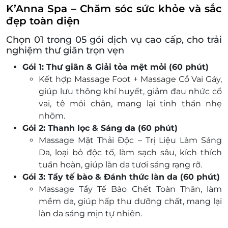
Voucher/e-Coupon
K’Anna Spa – Chăm sóc sức khỏe và sắc
e-Voucher/e-Coupon không có giá trị quy đổi
đẹp toàn diện
thành tiền mặt, không trả lại tiền thừa
Chọn 01 trong 05 gói dịch vụ cao cấp, cho trải
Không áp dụng đồng thời cùng lúc với các
nghiệm thư giãn trọn vẹn
chương trình khuyến mại khác.
Gói 1: Thư giãn & Giải tỏa mệt mỏi (60 phút)
Kết hợp
Massage Foot + Massage Cổ Vai Gáy
,
giúp lưu thông khí huyết, giảm đau nhức cổ
vai, tê mỏi chân, mang lại tinh thần nhẹ
nhõm.
Gói 2: Thanh lọc & Sáng da (60 phút)
Massage Mặt Thải Độc – Trị Liệu Làm Sáng
Da
, loại bỏ độc tố, làm sạch sâu, kích thích
tuần hoàn, giúp làn da tươi sáng rạng rỡ.
Gói 3: Tẩy tế bào & Đánh thức làn da (60 phút)
Massage Tẩy Tế Bào Chết Toàn Thân
, làm
mềm da, giúp hấp thu dưỡng chất, mang lại
làn da sáng mịn tự nhiên.
Gói 4: Giải độc cơ thể & Nuôi dưỡng mái tóc