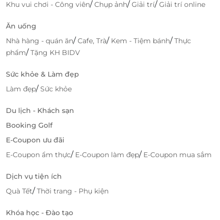
toán online, nhận e-voucher tức thì.
/
/
/
Khu vui chơi - Công viên
Chụp ảnh
Giải trí
Giải trí online
Xác thực tại spa
bằng mã QR – không cần in giấy,
Ăn uống
cực nhanh gọn.
/
/
/
Nhà hàng - quán ăn
Cafe, Trà
Kem - Tiệm bánh
Thực
Với
voucher giảm giá “Chọn 01 trong 05 dịch vụ
/
phẩm
Tặng KH BIDV
massage tại K’Anna Spa”
, bạn có thể dễ dàng tận
hưởng chăm sóc sức khỏe đẳng cấp với chi phí tiết
Sức khỏe & Làm đẹp
kiệm – lựa chọn thông minh cho người bận rộn tại
/
Làm đẹp
Sức khỏe
TP.HCM.
Du lịch - Khách sạn
Săn ngay
voucher giảm giá
cho dịch vụ massage cao
cấp tại
K’Anna Spa
– chỉ có trên
LifeLink.vn
!
Booking Golf
E-Coupon ưu đãi
/
/
E-Coupon ẩm thực
E-Coupon làm đẹp
E-Coupon mua sắm
LifeLink
Dịch vụ tiện ích
/
Quà Tết
Thời trang - Phụ kiện
Khóa học - Đào tạo