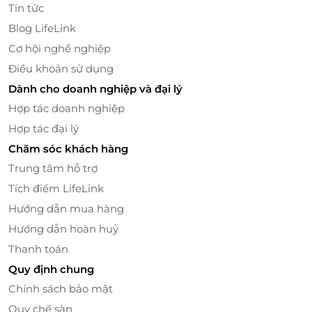
không gian thư giãn tuyệt vời, nơi bạn có thể ngồi
Tin tức
ngắm nhìn cảnh vật yên bình của thành phố Huế.
Blog LifeLink
Cơ hội nghề nghiệp
Điều khoản sử dụng
Dành cho doanh nghiệp và đại lý
Hợp tác doanh nghiệp
Hợp tác đại lý
Chăm sóc khách hàng
Trung tâm hỗ trợ
Tích điểm LifeLink
Hướng dẫn mua hàng
Hướng dẫn hoàn huỷ
Tiện Ích Đẳng Cấp Và Dịch Vụ Hoàn Hảo
Thanh toán
Khách sạn AD41 Huế mang đến cho bạn một hệ
Quy định chung
thống tiện ích đầy đủ, đáp ứng mọi nhu cầu của
khách hàng. Nhà hàng sang trọng tại khách sạn
Chính sách bảo mật
phục vụ các món ăn đặc sản Huế và quốc tế, giúp
Quy chế sàn