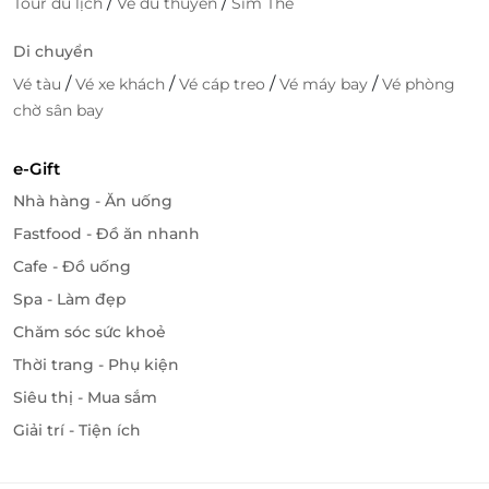
/
/
Tour du lịch
Vé du thuyền
Sim Thẻ
mức giá phải chăng.
Di chuyển
Truy cập
LifeLink
để khám phá nhiều deal hấp dẫn
/
/
/
/
Vé tàu
Vé xe khách
Vé cáp treo
Vé máy bay
Vé phòng
bạn nhé!
chờ sân bay
e-Gift
LifeLink
Nhà hàng - Ăn uống
Fastfood - Đồ ăn nhanh
Cafe - Đồ uống
Spa - Làm đẹp
Chăm sóc sức khoẻ
Thời trang - Phụ kiện
Siêu thị - Mua sắm
Giải trí - Tiện ích