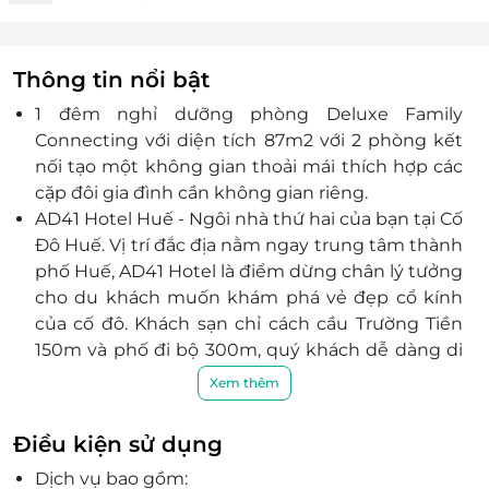
Thông tin nổi bật
1 đêm nghỉ dưỡng phòng Deluxe Family
Connecting với diện tích 87m2 với 2 phòng kết
nối tạo một không gian thoải mái thích hợp các
cặp đôi gia đình cần không gian riêng.
AD41 Hotel Huế - Ngôi nhà thứ hai của bạn tại Cố
Đô Huế. Vị trí đắc địa nằm ngay trung tâm thành
phố Huế, AD41 Hotel là điểm dừng chân lý tưởng
cho du khách muốn khám phá vẻ đẹp cổ kính
của cố đô. Khách sạn chỉ cách cầu Trường Tiền
150m và phố đi bộ 300m, quý khách dễ dàng di
chuyển đến các địa điểm du lịch nổi tiếng.
Xem thêm
Phòng nghỉ sang trọng gồm 200 phòng nghỉ với
5 hạng phòng khác nhau, đều được trang bị nội
Điều kiện sử dụng
thất hiện đại, tiện nghi cao cấp và đặc biệt 100%
Dịch vụ bao gồm:
phòng đều có ban công hướng sông Hương,