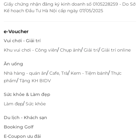
Giấy chứng nhận đăng ký kinh doanh số 0105228259 - Do Sở
Kế hoạch Đầu Tư Hà Nội cấp ngày 07/05/2025
e-Voucher
Vui chơi - Giải trí
/
/
/
Khu vui chơi - Công viên
Chụp ảnh
Giải trí
Giải trí online
Vị Trí Đắc Địa, Dễ Dàng Di Chuyển Đến Các
Điểm Du Lịch Nổi Tiếng
Ăn uống
Một trong những điểm mạnh của Khách sạn AD41
/
/
/
Nhà hàng - quán ăn
Cafe, Trà
Kem - Tiệm bánh
Thực
Huế là vị trí tuyệt vời ngay trung tâm thành phố.
/
phẩm
Tặng KH BIDV
Khách sạn chỉ cách cầu Trường Tiền 150m và phố đi
bộ 300m, giúp bạn dễ dàng di chuyển đến các địa
Sức khỏe & Làm đẹp
điểm du lịch nổi tiếng như Đại Nội, Chùa Thiên Mụ,
/
Làm đẹp
Sức khỏe
lăng Tự Đức hay những ngôi chùa cổ kính của Huế.
Vị trí này mang đến cho bạn sự thuận tiện tuyệt đối
Du lịch - Khách sạn
trong việc khám phá những điểm đến hấp dẫn của
Booking Golf
thành phố, đồng thời giúp bạn tận hưởng sự yên
E-Coupon ưu đãi
bình và vẻ đẹp huyền bí của dòng sông Hương ngay