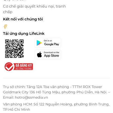
bạn thưởng thức những hương vị đặc sắc của vùng
Cơ chế giải quyết khiếu nại, tranh
đất này ngay tại nơi nghỉ dưỡng. Các món ăn đặc
chấp
trưng như bún bò Huế, cơm hến hay chè Huế sẽ là
Kết nối với chúng tôi
những trải nghiệm ẩm thực không thể bỏ qua trong
hành trình khám phá Huế của bạn.
Tải ứng dụng LifeLink
Bên cạnh đó, khách sạn còn có một trung tâm tổ
chức sự kiện hiện đại với sức chứa lớn, phù hợp cho
các cuộc họp, hội thảo hay sự kiện đặc biệt. Bạn
cũng có thể duy trì thói quen tập luyện tại phòng
gym của khách sạn, hoặc tận hưởng không gian
rộng rãi, thoải mái trong khu vực bãi đỗ xe. Với mọi
tiện ích này, Khách sạn AD41 Huế chắc chắn sẽ làm
bạn hài lòng và mang đến cho bạn kỳ nghỉ trọn vẹn.
Trụ sở chính: Tầng 12A Tòa văn phòng - TTTM ROX Tower
Goldmark City 136 Hồ Tùng Mậu, phường Phú Diễn, Hà Nội. –
Email: hotro@ssmedia.vn
Văn phòng HCM: Số 122 Nguyễn Hoàng, phường Bình Trưng,
TP.Hồ Chí Minh