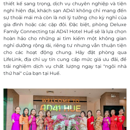
thiết kế sang trọng, dịch vụ chuyên nghiệp và tiện
Phụ thu: 150.000 VNĐ/1 phòng/đêm
nghi hiện đại, khách sạn AD41 không chỉ mang đến
Các ngày lễ quy định: (Tết tây 1/01; Tết
sự thoải mái mà còn là nơi lý tưởng cho kỳ nghỉ của
nguyên đán (29 Tết đến hết 08 tết); Lễ Giổ tổ
gia đình hoặc các cặp đôi. Đặc biệt,
phòng Deluxe
10/03(Âm lịch); Lễ 30/04 & 01/05 (Tính từ ngày
Family Connecting
tại AD41 Hotel Huế sẽ là lựa chọn
29/4 đến hết 2/05); 30/8-3/9
hoàn hảo cho những ai tìm kiếm một không gian
Điều kiện đặt phòng:
nghỉ dưỡng rộng rãi, riêng tư nhưng vẫn thuận tiện
Hotline đặt tour & tư vấn (9h00-20h00): 1900
cho các hoạt động chung. Hãy đặt phòng qua
2065
LifeLink
, địa chỉ uy tín cung cấp mức giá ưu đãi, để
Văn phòng HCM: 028.6680.8757 /
trải nghiệm dịch vụ chất lượng ngay tại "ngôi nhà
Liên hệ check tình trạng phòng trống trước
thứ hai" của bạn tại Huế.
khi mua voucher
Điều kiện khác:
Áp dụng 01 E-Voucher/E-Coupon cho 04
khách
Một khách hàng được mua nhiều E-
Voucher/E-Coupon
E-Voucher/E-Coupon không có giá trị quy
đổi thành tiền mặt, không trả lại tiền thừa