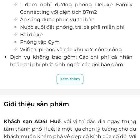
1 đêm nghỉ dưỡng phòng Deluxe Family
mang đến không gian nghỉ dưỡng tuyệt vời.
Connecting với diện tích 87m2
Hệ thống nhà hàng sang trọng phục vụ các
Ăn sáng được phục vụ tại bàn
món ăn đặc sản Huế và Quốc tế, trung tâm tổ
Nước suối đặt phòng, trà, cà phê miễn phí
chức sự kiện hiện đại với sức chứa lớn, phòng
Bãi đổ xe
gym, bãi đỗ xe rộng rãi... đáp ứng mọi nhu cầu
Phòng tập Gym
của khách hàng.
Wifi tại phòng và các khu vực công cộng
Đội ngũ nhân viên nhiệt tình, chu đáo luôn sẵn
Dịch vụ không bao gồm: Các chi phí cá nhân
sàng phục vụ quý khách với chất lượng tốt nhất.
hoặc chi phí phát sinh ngoài các gói bao gồm
Giá trẻ em:
Miễn phí trẻ em dưới 6 tuổi ở chung phòng
Xem thêm
với bố mẹ không kê thêm giường phụ (tối
đa 1 trẻ/phòng)
Trẻ em từ 5-11 tuổi: Thu 80.000 VNĐ/1 Trẻ (Giá
Giới thiệu sản phẩm
bao gồm ăn sáng cho trẻ, chưa hóa đơn)
Trẻ em từ 12 tuổi trở lên: Thu 120.000
Khách sạn AD41 Huế
, với vị trí đắc địa ngay trung
VNĐ/người (Giá bao gồm ăn sáng cho trẻ,
tâm thành phố Huế, là một lựa chọn lý tưởng cho du
chưa hóa đơn)
khách muốn khám phá vẻ đẹp cổ kính của cố đô. Với
Phụ thu lễ tết: