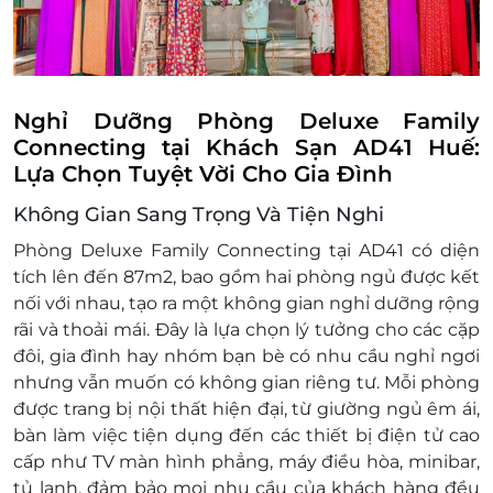
Không áp dụng đồng thời với chương trình
khuyến mại khác.
Nghỉ Dưỡng Phòng Deluxe Family
Connecting tại Khách Sạn AD41 Huế:
Lựa Chọn Tuyệt Vời Cho Gia Đình
Không Gian Sang Trọng Và Tiện Nghi
Phòng Deluxe Family Connecting tại AD41 có diện
tích lên đến 87m2, bao gồm hai phòng ngủ được kết
nối với nhau, tạo ra một không gian nghỉ dưỡng rộng
rãi và thoải mái. Đây là lựa chọn lý tưởng cho các cặp
đôi, gia đình hay nhóm bạn bè có nhu cầu nghỉ ngơi
nhưng vẫn muốn có không gian riêng tư. Mỗi phòng
được trang bị nội thất hiện đại, từ giường ngủ êm ái,
bàn làm việc tiện dụng đến các thiết bị điện tử cao
cấp như TV màn hình phẳng, máy điều hòa, minibar,
tủ lạnh, đảm bảo mọi nhu cầu của khách hàng đều