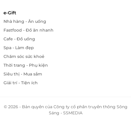
Km, thật dễ dàng để tiếp cận các điểm tham quan
và hoạt động trong thành phố. Chỗ nghỉ có vị trí rất
e-Gift
thuận tiện, du khách có thể thoải mái tham quan,
Nhà hàng - Ăn uống
khám phá các điểm du lịch nổi tiếng.
Fastfood - Đồ ăn nhanh
Cafe - Đồ uống
Spa - Làm đẹp
Chăm sóc sức khoẻ
Thời trang - Phụ kiện
Siêu thị - Mua sắm
Giải trí - Tiện ích
© 2026 - Bản quyền của Công ty cổ phần truyền thông Sông
Sáng - SSMEDIA