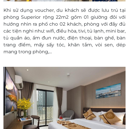
được xem như một khách sẽ tính phụ thu
Khi sử dụng voucher, du khách sẽ được lưu trú tại
thêm người hoặc giường phụ.
phòng Superior rộng 22m2 gồm 01 giường đôi với
Phụ thu:
hướng nhìn ra phố cho 02 khách, phòng với đầy đủ
Giường phụ: 200,000 đ/ giường
các tiện nghi như: wifi, điều hòa, tivi, tủ lạnh, mini bar,
Phụ thu phòng đơn: Không
tủ quần áo, ấm đun nước, điện thoại, bàn ghế, bàn
Người thứ 3: 100,000đ/ đêm/ khách
trang điểm, mấy sấy tóc, khăn tắm, vòi sen, dép
Phụ thu mùa cao điểm
mang trong phòng,…
Tháng: 1, 2, 3, 6, 7, 8, 12: Miễn phí phụ thu
Nâng hạng phòng: Deluxe city View:phụ thu
50,000 đ/ đêm/ phòng
Ngày Lễ/tết/ giai đoạn cao điểm: Không áp
dụng
Khách nước ngoài: Không phụ thu
Điều kiện đặt & nhận phòng:
Đặt ít nhất 03 - 07 ngày trước ngày đến lưu
trú (tùy tình trạng phòng)
Giờ nhận phòng: 14h
Giờ trả phòng: 11h
Trả phòng sớm hơn ngày rời khách sạn: phạt