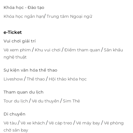
Khóa học - Đào tạo
/
Khóa học ngắn hạn
Trung tâm Ngoại ngữ
e-Ticket
Vui chơi giải trí
/
/
/
Vé xem phim
Khu vui chơi
Điểm tham quan
Sân khấu
nghệ thuật
Sự kiện văn hóa thể thao
/
/
Liveshow
Thể thao
Hội thảo khóa học
Tham quan du lịch
/
/
Tour du lịch
Vé du thuyền
Sim Thẻ
Di chuyển
/
/
/
/
Vé tàu
Vé xe khách
Vé cáp treo
Vé máy bay
Vé phòng
Tọa lạc tại Lộc Thọ, Khách sạn Sochi là lựa chọn được
chờ sân bay
nhiều du khách yêu thích. Nằm cách trung tâm 1.5