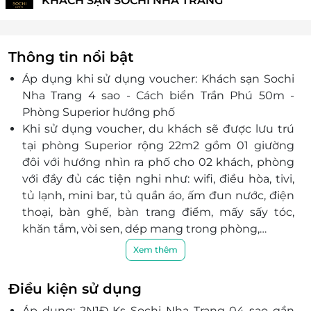
KHÁCH SẠN SOCHI NHA TRANG
Thông tin nổi bật
Áp dụng khi sử dụng voucher: Khách sạn Sochi
Nha Trang 4 sao - Cách biển Trần Phú 50m -
Phòng Superior hướng phố
Khi sử dụng voucher, du khách sẽ được lưu trú
tại phòng Superior rộng 22m2 gồm 01 giường
đôi với hướng nhìn ra phố cho 02 khách, phòng
với đầy đủ các tiện nghi như: wifi, điều hòa, tivi,
tủ lạnh, mini bar, tủ quần áo, ấm đun nước, điện
thoại, bàn ghế, bàn trang điểm, mấy sấy tóc,
khăn tắm, vòi sen, dép mang trong phòng,…
Tọa lạc tại Lộc Thọ, Khách sạn Sochi là lựa chọn
Xem thêm
được nhiều du khách yêu thích. Nằm cách trung
tâm 1.5 Km, thật dễ dàng để tiếp cận các điểm
Điều kiện sử dụng
tham quan và hoạt động trong thành phố. Chỗ
Áp dụng: 2N1Đ Ks Sochi Nha Trang 04 sao gần