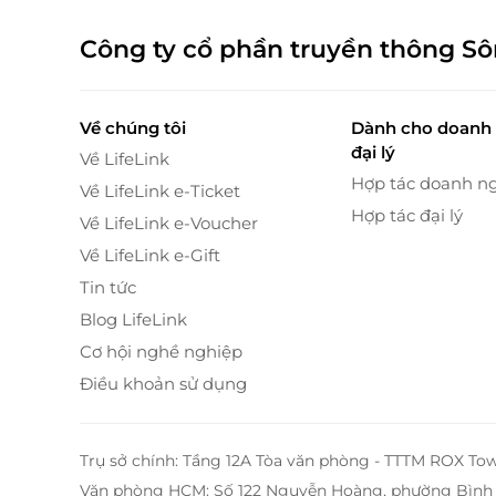
Công ty cổ phần truyền thông S
Về chúng tôi
Dành cho doanh 
đại lý
Về LifeLink
Hợp tác doanh n
Về LifeLink e-Ticket
Hợp tác đại lý
Về LifeLink e-Voucher
Về LifeLink e-Gift
Tin tức
Blog LifeLink
Cơ hội nghề nghiệp
Điều khoản sử dụng
Ngoài ra,
khóa học
"Luyện thi Ielts trực tuyến 
học mọi lúc mọi nơi, nhận bài giảng, tương tác
Trụ sở chính: Tầng 12A Tòa văn phòng - TTTM ROX To
quản lý việc làm bài, đánh giá sự tiến bộ của h
viên hoàn thành lộ trình học Ielts theo kế hoạc
Văn phòng HCM: Số 122 Nguyễn Hoàng, phường Bình 