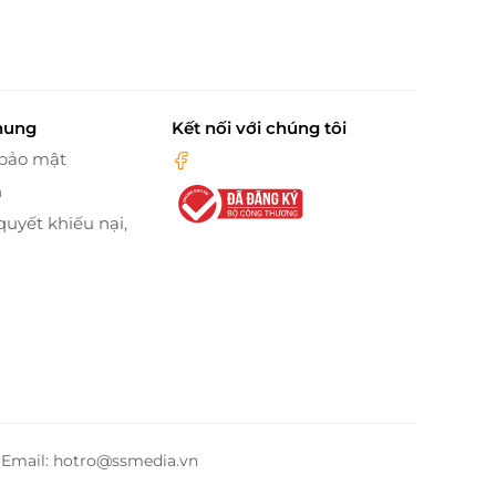
hung
Kết nối với chúng tôi
 bảo mật
n
quyết khiếu nại,
– Email: hotro@ssmedia.vn