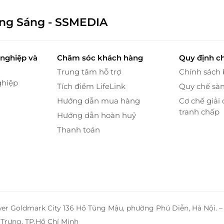
ông Sáng - SSMEDIA
nghiệp và
Chăm sóc khách hàng
Quy định c
Trung tâm hỗ trợ
Chính sách
ghiệp
Tích điểm LifeLink
Quy chế sà
Hướng dẫn mua hàng
Cơ chế giải 
tranh chấp
Hướng dẫn hoàn huỷ
Thanh toán
1 kèm 1 tại Thiên Tú Academy" học viên sẽ có cơ hội
 với giảng viên. Ngoài ra, giảng viên sẽ dễ dàng
wer Goldmark City 136 Hồ Tùng Mậu, phường Phú Diễn, Hà Nội. 
ọc viên trong suốt khóa học, theo dõi và hỗ trợ học
h.
Trưng, TP.Hồ Chí Minh