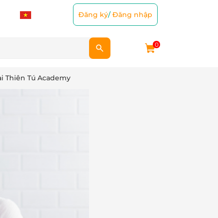
Đăng ký
/
Đăng nhập
0
tại Thiên Tú Academy