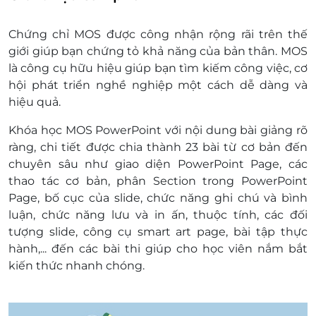
Một khách hàng được mua nhiều phiếu
Không có giá trị quy đổi thành tiền mặt, không
Chứng chỉ MOS được công nhận rộng rãi trên thế
trả lại tiền thừa.
giới giúp bạn chứng tỏ khả năng của bản thân. MOS
Không áp dụng đồng thời với chương trình
là công cụ hữu hiệu giúp bạn tìm kiếm công việc, cơ
khuyến mại khác
hội phát triển nghề nghiệp một cách dễ dàng và
hiệu quả.
Khóa học MOS PowerPoint với nội dung bài giảng rõ
ràng, chi tiết được chia thành 23 bài từ cơ bản đến
chuyên sâu như giao diện PowerPoint Page, các
thao tác cơ bản, phân Section trong PowerPoint
Page, bố cục của slide, chức năng ghi chú và bình
luận, chức năng lưu và in ấn, thuộc tính, các đối
tượng slide, công cụ smart art page, bài tập thực
hành,... đến các bài thi giúp cho học viên nắm bắt
kiến thức nhanh chóng.