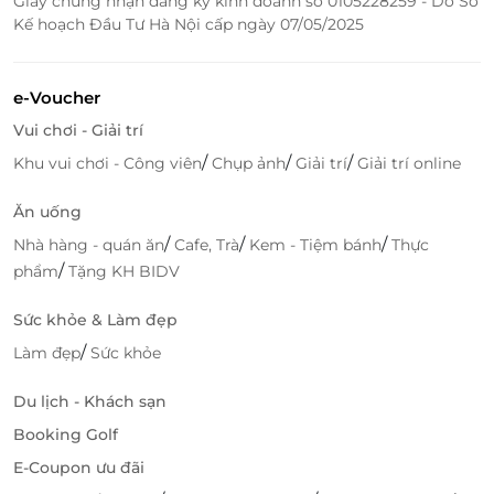
Giấy chứng nhận đăng ký kinh doanh số 0105228259 - Do Sở
Kế hoạch Đầu Tư Hà Nội cấp ngày 07/05/2025
e-Voucher
Vui chơi - Giải trí
/
/
/
Khu vui chơi - Công viên
Chụp ảnh
Giải trí
Giải trí online
Ăn uống
/
/
/
Nhà hàng - quán ăn
Cafe, Trà
Kem - Tiệm bánh
Thực
/
phẩm
Tặng KH BIDV
Sức khỏe & Làm đẹp
/
Làm đẹp
Sức khỏe
Du lịch - Khách sạn
Booking Golf
E-Coupon ưu đãi