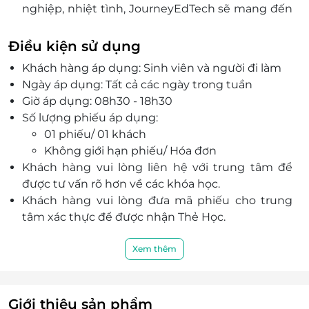
nghiệp, nhiệt tình, JourneyEdTech sẽ mang đến
các khóa học chất lượng.
Điều kiện sử dụng
Khách hàng áp dụng: Sinh viên và người đi làm
Ngày áp dụng: Tất cả các ngày trong tuần
Giờ áp dụng: 08h30 - 18h30
Số lượng phiếu áp dụng:
01 phiếu/ 01 khách
Không giới hạn phiếu/ Hóa đơn
Khách hàng vui lòng liên hệ với trung tâm để
được tư vấn rõ hơn về các khóa học.
Khách hàng vui lòng đưa mã phiếu cho trung
tâm xác thực để được nhận Thẻ Học.
Khách hàng liên hệ đăng ký dịch vụ trước khi
đến để được phục vụ tốt nhất:
Xem thêm
Điện thoại: 0981 597 280
Địa chỉ: 13 Lê Đại Hành, phường 15, quận 11,
TP. Hồ Chí Minh (vòng xoay Lê Đại Hành)
Giới thiệu sản phẩm