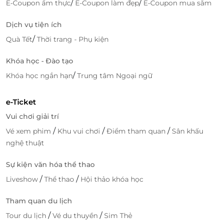
/
/
E-Coupon ẩm thực
E-Coupon làm đẹp
E-Coupon mua sắm
Dịch vụ tiện ích
/
Quà Tết
Thời trang - Phụ kiện
Khóa học - Đào tạo
/
Khóa học ngắn hạn
Trung tâm Ngoại ngữ
e-Ticket
Vui chơi giải trí
/
/
/
Vé xem phim
Khu vui chơi
Điểm tham quan
Sân khấu
nghệ thuật
Sự kiện văn hóa thể thao
/
/
Liveshow
Thể thao
Hội thảo khóa học
Tham quan du lịch
/
/
Tour du lịch
Vé du thuyền
Sim Thẻ