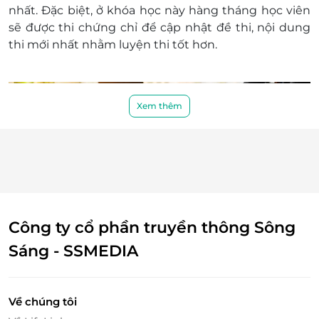
nhất. Đặc biệt, ở khóa học này hàng tháng học viên
sẽ được thi chứng chỉ để cập nhật đề thi, nội dung
thi mới nhất nhằm luyện thi tốt hơn.
Xem thêm
Công ty cổ phần truyền thông Sông
Sáng - SSMEDIA
Về chúng tôi
Đến với khóa học, bạn sẽ có cơ hội học trực tuyến với