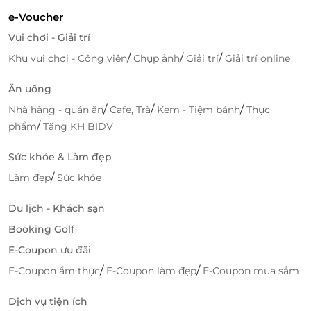
bán được giá cao nhất và đẩy hàng nhanh nhất.
Sau
khóa học
e-Voucher
, bạn có thể tự tin trong việc vận hành sàn
thương mại điện tử. Thủ thuật và được hỗ trợ trực
Vui chơi - Giải trí
tiếp từ giảng viên.
/
/
/
Khu vui chơi - Công viên
Chụp ảnh
Giải trí
Giải trí online
Ăn uống
/
/
/
Nhà hàng - quán ăn
Cafe, Trà
Kem - Tiệm bánh
Thực
/
phẩm
Tặng KH BIDV
Sức khỏe & Làm đẹp
/
Làm đẹp
Sức khỏe
Du lịch - Khách sạn
Booking Golf
E-Coupon ưu đãi
/
/
E-Coupon ẩm thực
E-Coupon làm đẹp
E-Coupon mua sắm
Dịch vụ tiện ích
TUKIGROUP với đội ngũ giảng viên giàu kinh