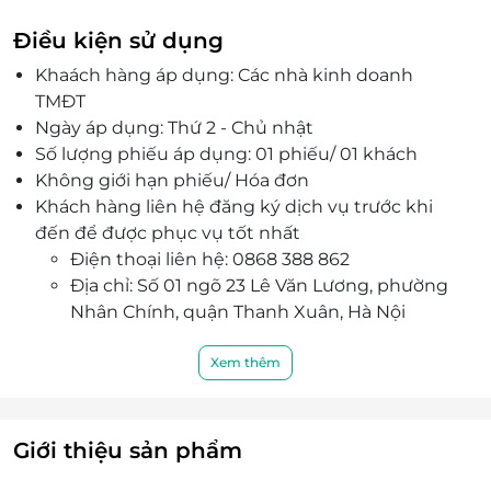
giảng chất lượng, hiệu quả đến cho học viên.
Điều kiện sử dụng
Khaách hàng áp dụng: Các nhà kinh doanh
TMĐT
Ngày áp dụng: Thứ 2 - Chủ nhật
Số lượng phiếu áp dụng: 01 phiếu/ 01 khách
Không giới hạn phiếu/ Hóa đơn
Khách hàng liên hệ đăng ký dịch vụ trước khi
đến để được phục vụ tốt nhất
Điện thoại liên hệ: 0868 388 862
Địa chỉ: Số 01 ngõ 23 Lê Văn Lương, phường
Nhân Chính, quận Thanh Xuân, Hà Nội
Không có giá trị quy đổi thành tiền mặt, không
trả lại tiền thừa.
Xem thêm
Không áp dụng đồng thời với chương trình
khuyến mại khác
Giới thiệu sản phẩm