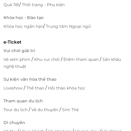
nghiệm, năng động, nhiệt tình giúp bạn có thể nắm
/
Quà Tết
Thời trang - Phụ kiện
bắt ngay kiến thức áp dụng nhanh chóng vào công
Khóa học - Đào tạo
việc mang đến thành công nhất định.
/
Khóa học ngắn hạn
Trung tâm Ngoại ngữ
e-Ticket
Vui chơi giải trí
/
/
/
Vé xem phim
Khu vui chơi
Điểm tham quan
Sân khấu
nghệ thuật
Sự kiện văn hóa thể thao
/
/
Liveshow
Thể thao
Hội thảo khóa học
Tham quan du lịch
/
/
Tour du lịch
Vé du thuyền
Sim Thẻ
Di chuyển
Truy cập
lifelink.vn
để sở hữu vô vàn deal
khóa học