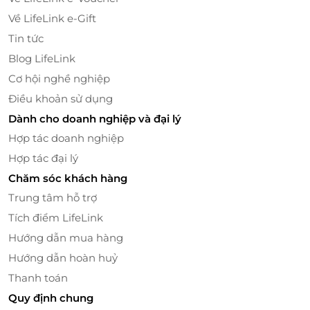
Về LifeLink e-Gift
Tin tức
Blog LifeLink
Cơ hội nghề nghiệp
Điều khoản sử dụng
Dành cho doanh nghiệp và đại lý
Hợp tác doanh nghiệp
Hợp tác đại lý
Chăm sóc khách hàng
Trung tâm hỗ trợ
Với trọn bộ thủ thuật kinh doanh trên Shopee cùng
việc tối ưu công cụ marketing và 14 nguồn traffic nội
Tích điểm LifeLink
sàn giúp tăng đơn hàng đỉnh cao, học viên có thể dễ
Hướng dẫn mua hàng
dàng xây dựng gian hàng chuẩn SEO, cả shop lẫn
Hướng dẫn hoàn huỷ
sản phẩm đều hiển thị trong Top tìm kiếm, đẩy chỉ
Thanh toán
số hàng trăm đánh giá 5 sao cho shop, hàng nghìn
Quy định chung
lượt đã bán ra cho sản phẩm của bạn chỉ trong 3