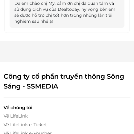
Dạ em chào chị My, cảm ơn chị đã quan tâm và
sử dụng dịch vụ của Dealtoday, hy vọng bên em
sẽ được hỗ trợ chị tốt hơn trong những lần trải
nghiệm sau nhé ạ!
Điểm nhấn của chuỗi video bài giảng là phương
pháp đào tạo thực hành trực tiếp trên màn hình
Công ty cổ phần truyền thông Sông
máy tính, giúp học viên cực kì dễ hiểu, thành thạo
các bước bán hàng trên sàn Shopee. Không lý
Sáng - SSMEDIA
thuyết rườm rà, 100% thực hành trực tiếp kèm theo
tương tác bằng hành động của giảng viên sẽ giúp
học viên hứng thú và áp dụng luôn trên sản phẩm
Về chúng tôi
của chính bạn.
Về LifeLink
Về LifeLink e-Ticket
Về LifeLink e-Voucher