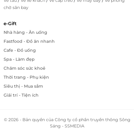
/
/
/
/
Vé tàu
Vé xe khách
Vé cáp treo
Vé máy bay
Vé phòng
hấp dẫn bạn nhé!
chờ sân bay
e-Gift
LifeLink
Nhà hàng - Ăn uống
Fastfood - Đồ ăn nhanh
Cafe - Đồ uống
Spa - Làm đẹp
Chăm sóc sức khoẻ
Thời trang - Phụ kiện
Siêu thị - Mua sắm
Giải trí - Tiện ích
© 2026 - Bản quyền của Công ty cổ phần truyền thông Sông
Sáng - SSMEDIA