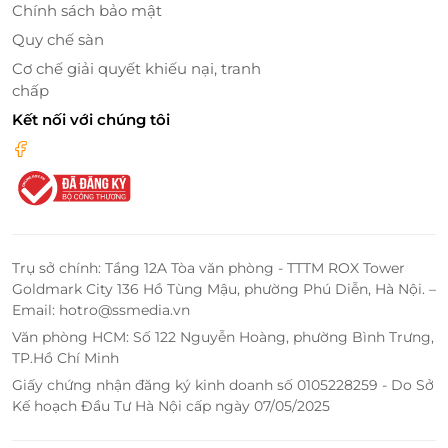
ngày.
Chính sách bảo mật
Quy chế sàn
Cơ chế giải quyết khiếu nại, tranh
chấp
Kết nối với chúng tôi
Trụ sở chính: Tầng 12A Tòa văn phòng - TTTM ROX Tower
Goldmark City 136 Hồ Tùng Mậu, phường Phú Diễn, Hà Nội. –
Email: hotro@ssmedia.vn
Văn phòng HCM: Số 122 Nguyễn Hoàng, phường Bình Trưng,
TP.Hồ Chí Minh
Hướng dẫn làm trực tiếp với sản phẩm của học viên,
Giấy chứng nhận đăng ký kinh doanh số 0105228259 - Do Sở
bán nhiều đơn hàng nhất với chi phí thâp nhất, ra
Kế hoạch Đầu Tư Hà Nội cấp ngày 07/05/2025
đơn ngay sau khi học xong chuỗi video bán hàng,