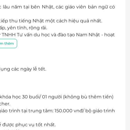
c lâu năm tại bên Nhật, các giáo viên bản ngữ có
à tiếp thu tiếng Nhật một cách hiệu quả nhất.
, yên tĩnh, rộng rãi.
y TNHH Tư vấn du học và đào tạo Nam Nhật - hoạt
ịch và Đào tạo Tiếng Nhật.
m thêm
ại học Teikyo University, Chuo University và
rường tiếng Nhật khác ở Tokyo Nhật Bản.
ụng các ngày lễ tết.
 khóa học 30 buổi/ 01 người (không bù thêm tiền)
cher.
áo trình tại trung tâm: 150.000 vnđ/ bộ giáo trình
ể được phục vụ tốt nhất.