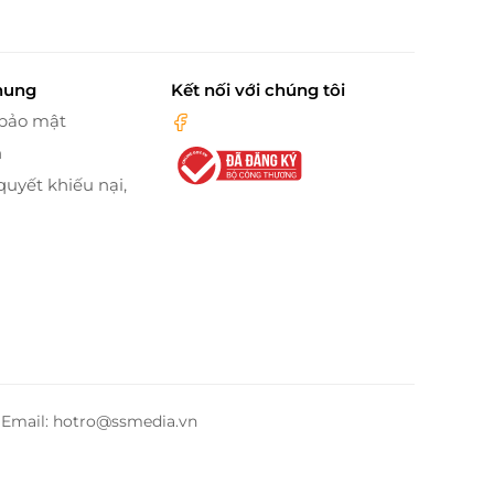
hung
Kết nối với chúng tôi
 bảo mật
n
quyết khiếu nại,
– Email: hotro@ssmedia.vn