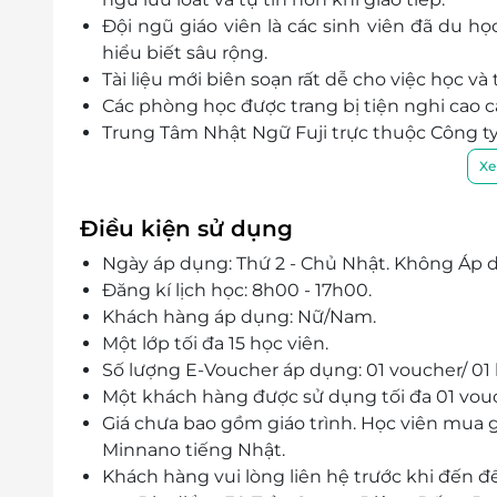
Đội ngũ giáo viên là các sinh viên đã du họ
hiểu biết sâu rộng.
Tài liệu mới biên soạn rất dễ cho việc học v
Các phòng học được trang bị tiện nghi cao cấp
Trung Tâm Nhật Ngữ Fuji trực thuộc Công t
động trong lĩnh tư vấn Du Học, Biên phiên d
Xe
Là đại diện tuyển sinh chính thức của đ
Jishugakkan Japanese School, cùng nhiều t
Điều kiện sử dụng
Ngày áp dụng: Thứ 2 - Chủ Nhật. Không Áp d
Đăng kí lịch học: 8h00 - 17h00.
Khách hàng
áp dụng: Nữ/Nam.
Một lớp tối đa 15 học viên.
Số lượng E-Voucher áp dụng: 01 voucher/ 01
Một khách hàng được sử dụng tối đa 01 vou
Giá chưa bao gồm giáo trình. Học viên mua gi
Minnano tiếng Nhật.
Khách hàng vui lòng liên hệ trước khi đến đ