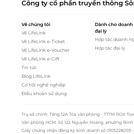
Công ty cổ phần truyền thông S
Về chúng tôi
Dành cho doanh 
đại lý
Về LifeLink
Hợp tác doanh n
Về LifeLink e-Ticket
Hợp tác đại lý
Về LifeLink e-Voucher
Về LifeLink e-Gift
Tin tức
Blog LifeLink
Cơ hội nghề nghiệp
Điều khoản sử dụng
Trung tâm Nhật ngữ Fuji trực thuộc Công ty
động trong lĩnh tư vấn Du Học, Biên phiên dị
Trụ sở chính: Tầng 12A Tòa văn phòng - TTTM ROX To
là đại diện tuyển sinh chính thức của đại học
Văn phòng HCM: Số 122 Nguyễn Hoàng, phường Bình 
Japanese School, cùng nhiều trường tiếng Nhậ
Giấy chứng nhận đăng ký kinh doanh số 0105228259 -