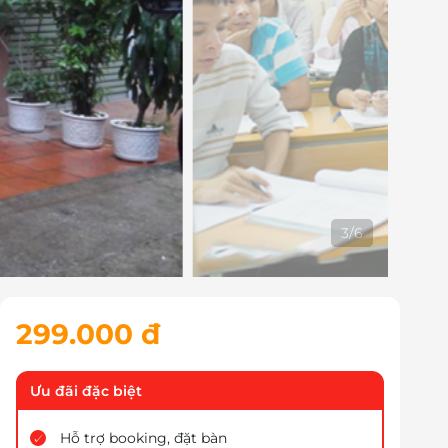
4
/
6
299.000 đ
Ưu đãi đặc biệt
Hỗ trợ booking, đặt bàn