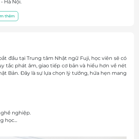
- Hà Nội.
 - 0936 73 8833
thành tiền mặt, không trả lại tiền thừa.
m thêm
 khuyến mại khác
hóa đơn vui lòng liên hệ NCC.
t đầu tại Trung tâm Nhật ngữ Fuji, học viên sẽ có
y tắc phát âm, giao tiếp cơ bản và hiểu hơn về nét
hật Bản. Đây là sự lựa chọn lý tưởng, hứa hẹn mang
 nghề nghiệp.
g học...