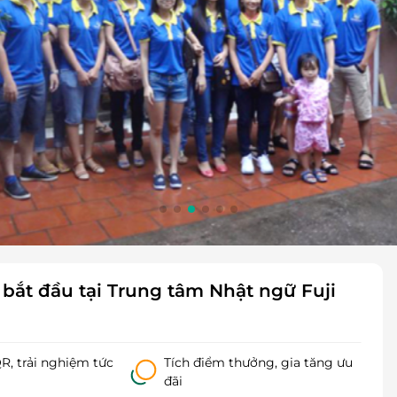
bắt đầu tại Trung tâm Nhật ngữ Fuji
, trải nghiệm tức
Tích điểm thưởng, gia tăng ưu
đãi