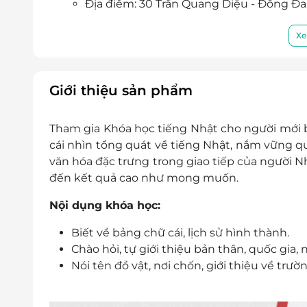
Địa điểm: 30 Trần Quang Diệu - Đống Đa 
Điện thoại: 0246 657 2545 - 093 463 7996
E-Voucher/E-Coupon không có giá trị quy đổi 
Xe
Không áp dụng đồng thời với chương trình
Giá chưa bao gồm VAT. Khách hàng muốn lấy 
Giới thiệu sản phẩm
Tham gia Khóa học tiếng Nhật cho người mới bắ
cái nhìn tổng quát về tiếng Nhật, nắm vững qu
văn hóa đặc trưng trong giao tiếp của người N
đến kết quả cao như mong muốn.
Nội dụng khóa học:
Biết về bảng chữ cái, lịch sử hình thành.
Chào hỏi, tự giới thiệu bản thân, quốc gia,
Nói tên đồ vật, nơi chốn, giới thiệu về trườn