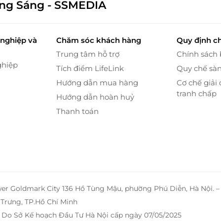
ông Sáng - SSMEDIA
nghiệp và
Chăm sóc khách hàng
Quy định c
Trung tâm hỗ trợ
Chính sách
ghiệp
Tích điểm LifeLink
Quy chế sà
Hướng dẫn mua hàng
Cơ chế giải 
tranh chấp
Hướng dẫn hoàn huỷ
Thanh toán
 TNHH Tư vấn du học và đào tạo Nam Nhật - hoạt
ch và Đào tạo Tiếng Nhật. Trung Tâm Nhật Ngữ Fuji
wer Goldmark City 136 Hồ Tùng Mậu, phường Phú Diễn, Hà Nội. 
 Teikyo University, Chuo University và Jishugakkan
Trưng, TP.Hồ Chí Minh
t khác ở Tokyo Nhật Bản.
 Do Sở Kế hoạch Đầu Tư Hà Nội cấp ngày 07/05/2025