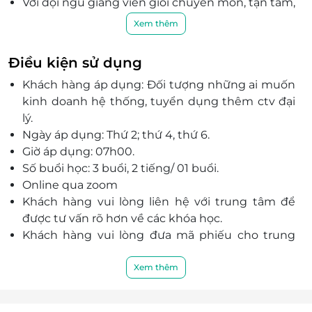
Với đội ngũ giảng viên giỏi chuyên môn, tận tâm,
nhiệt tình cùng bài giảng chất lượng, hấp dẫn,
Xem thêm
King Marketing hứa hẹn sẽ mang đến khóa học
hấp dẫn đến cho mỗi khách hàng.
Điều kiện sử dụng
Khách hàng áp dụng: Đối tượng những ai muốn
kinh doanh hệ thống, tuyển dụng thêm ctv đại
lý.
Ngày áp dụng: Thứ 2; thứ 4, thứ 6.
Giờ áp dụng: 07h00.
Số buổi học: 3 buổi, 2 tiếng/ 01 buổi.
Online qua zoom
Khách hàng vui lòng liên hệ với trung tâm để
được tư vấn rõ hơn về các khóa học.
Khách hàng vui lòng đưa mã phiếu cho trung
tâm xác thực để được nhận Thẻ Học.
Khách hàng liên hệ đăng ký dịch vụ trước khi
Xem thêm
đến để được phục vụ tốt nhất:
Điện thoại: 039 8888 848.