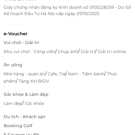
Giấy chứng nhận đăng ký kinh doanh số 0105228259 - Do Sở
Kế hoạch Đầu Tư Hà Nội cấp ngày 07/05/2025
e-Voucher
Vui chơi - Giải trí
/
/
/
Khu vui chơi - Công viên
Chụp ảnh
Giải trí
Giải trí online
Ăn uống
/
/
/
Nhà hàng - quán ăn
Cafe, Trà
Kem - Tiệm bánh
Thực
/
phẩm
Tặng KH BIDV
Sức khỏe & Làm đẹp
/
Làm đẹp
Sức khỏe
Du lịch - Khách sạn
Booking Golf
E-Coupon ưu đãi