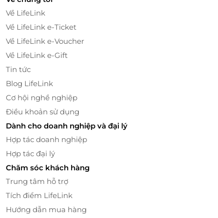
nhiệt tình cùng bài giảng chất lượng, hấp dẫn, King
Về LifeLink
Marketing hứa hẹn sẽ mang đến khóa học hấp dẫn
Về LifeLink e-Ticket
đến cho mỗi khách hàng.
Về LifeLink e-Voucher
Truy cập
lifelink.vn
để sở hữu vô vàn deal khóa học
Về LifeLink e-Gift
hấp dẫn bạn nhé!
Tin tức
Blog LifeLink
Cơ hội nghề nghiệp
LifeLink
Điều khoản sử dụng
Dành cho doanh nghiệp và đại lý
Hợp tác doanh nghiệp
Hợp tác đại lý
Chăm sóc khách hàng
Trung tâm hỗ trợ
Tích điểm LifeLink
Hướng dẫn mua hàng