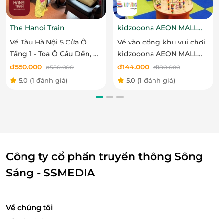
Dragon Ocean Lighting Park là công viên ánh sáng
đầy sắc màu và huyền bí. Hành trình ánh sáng được
chia thành 6 chương truyện cổ tích, đưa bạn như lạc
The Hanoi Train
kidzooona AEON MALL
Hải Phòng 3F
vào thế giới thần tiên rực rỡ, hoàn hảo để check-in và
Vé Tàu Hà Nội 5 Cửa Ô
Vé vào cổng khu vui chơi
lưu giữ những khoảnh khắc đáng nhớ.
Tầng 1 - Toa Ô Cầu Dền, Ô
kidzooona AEON MALL
Quan Trưởng, Ô Cầu Giấy,
Hải Phòng 3F bao gồm Lễ
đ
550.000
đ
144.000
đ
550.000
đ
180.000
Ô Đống Mác - The Hanoi
Tết
5.0
(1 đánh giá)
5.0
(1 đánh giá)
Train
Công ty cổ phần truyền thông Sông
Sáng - SSMEDIA
Về chúng tôi