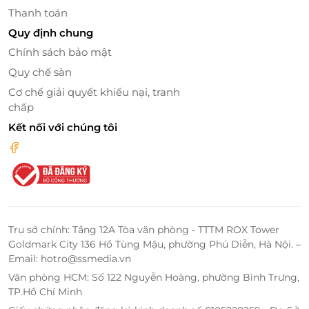
Thanh toán
Quy định chung
Chính sách bảo mật
Quy chế sàn
Cơ chế giải quyết khiếu nại, tranh
chấp
Kết nối với chúng tôi
Trụ sở chính: Tầng 12A Tòa văn phòng - TTTM ROX Tower
Goldmark City 136 Hồ Tùng Mậu, phường Phú Diễn, Hà Nội. –
Email: hotro@ssmedia.vn
Văn phòng HCM: Số 122 Nguyễn Hoàng, phường Bình Trưng,
Đặt ngay voucher LifeLink - Trải nghiệm
TP.Hồ Chí Minh
trọn vẹn