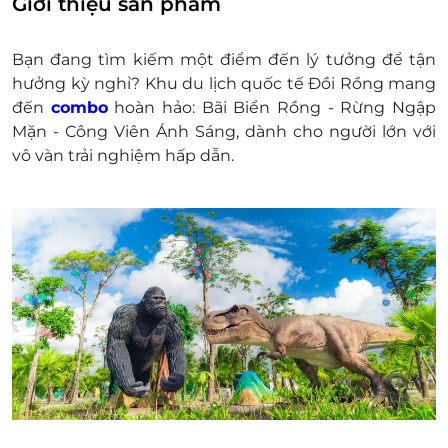
Giới thiệu sản phẩm
2065 / 0934 661 016
E-voucher
kh
ông
có
giá
tr
ị quy
đ
ổi
th
ành
ti
ền
Bạn đang tìm kiếm một điểm đến lý tưởng để tận
mặt,
kh
ông
tr
ả lại tiền thừa.
hưởng kỳ nghỉ? Khu du lịch quốc tế Đồi Rồng mang
Kh
ông
áp
d
ụng
đ
ồng thời với ch
ương
tr
ình
đến
combo
hoàn hảo: Bãi Biển Rồng - Rừng Ngập
khuy
ến mại
kh
ác
Mặn - Công Viên Ánh Sáng, dành cho người lớn với
M
ức
gi
á
trên
đ
ã
bao g
ồm thuế VAT
vô vàn trải nghiệm hấp dẫn.
Kh
ông
hoàn
/h
ủy khi
đ
ã
mua
vé
Liên
h
ệ hotline LifeLink
đ
ể check
th
ông
tin
và
đ
ặt mua
v
é
tr
ư
ớc
ng
ày
s
ử dụng dịch vụ,
thanh
to
án
xong
nh
ận
m
ã
booking t
ới cửa
đ
ổi
v
é
gi
ấy
v
ào
c
ửa.
Đi
ều kiện l
ưu
ý b
ắt buộc:
Đ
ể
đ
ảm bảo quyền lợi
vui
l
òng
liên
h
ệ với
ch
úng
tôi
đ
ể check
th
ông
tin
tr
ư
ớc khi
đ
ặt dịch vụ
v
à
thanh
toán
. M
ọi tr
ư
ờng
hợp
kh
ách
hàng
đ
ã
thanh
toán
nh
ưng
chưa
li
ên
h
ệ tr
ư
ớc với LifeLink,
ch
úng t
ôi
hoàn
toàn
không
ch
ịu
tr
ách
nhi
ệm