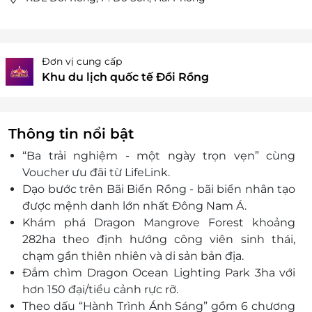
Đơn vị cung cấp
Khu du lịch quốc tế Đồi Rồng
Thông tin nổi bật
“Ba trải nghiệm
- m
ột ng
ày tr
ọn vẹn” c
ùng
Voucher
ưu đ
ãi t
ừ LifeLink.
Dạo b
ư
ớc tr
ên Bãi Bi
ển Rồng -
b
ãi bi
ển nh
ân t
ạo
đư
ợc mệnh danh lớn nhất
Đ
ông Nam Á.
Khám phá Dragon Mangrove Forest khoảng
282ha theo
đ
ịnh h
ư
ớng c
ông viên sinh thái,
ch
ạm gần thi
ên nhiên và di s
ản bản
đ
ịa.
Đ
ắm ch
ìm Dragon Ocean Lighting Park 3ha v
ới
h
ơn 150 đ
ại/tiểu cảnh rực rỡ.
Theo dấu “H
ành Trình Ánh Sáng” g
ồm 6 ch
ương