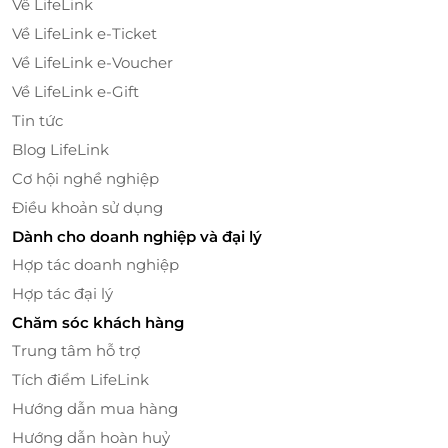
Về LifeLink
Về LifeLink e-Ticket
Về LifeLink e-Voucher
Về LifeLink e-Gift
Tin tức
Blog LifeLink
Cơ hội nghề nghiệp
Bãi Biển Đồi Rồng - Thiên đường biển nhân
tạo lớn nhất Đông Nam Á
Điều khoản sử dụng
Dành cho doanh nghiệp và đại lý
Bãi biển Đồi Rồng trải dài 23ha, nổi bật là bãi biển
nhân tạo lớn nhất Đông Nam Á hiện nay. Đây là nơi lý
Hợp tác doanh nghiệp
tưởng để thư giãn, tận hưởng làn nước trong xanh,
Hợp tác đại lý
tham gia các hoạt động ngoài trời và đắm mình
Chăm sóc khách hàng
trong không khí biển mát lành.
Trung tâm hỗ trợ
Tích điểm LifeLink
Hướng dẫn mua hàng
Hướng dẫn hoàn huỷ