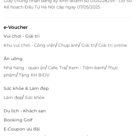
Giấy chứng nhận đăng ký kinh doanh số 0105228259 - Do Sở
Kế hoạch Đầu Tư Hà Nội cấp ngày 07/05/2025
Hãy sở hữu voucher vui chơi giải trí Đồi Rồng từ
LifeLink
để trải nghiệm trọn vẹn Bãi Biển Rồng -
Rừng Ngập Mặn - Công Viên Ánh Sáng. Đây là cơ hội
e-Voucher
hoàn hảo để tận hưởng kỳ nghỉ đầy sắc màu, tiết
Vui chơi - Giải trí
kiệm chi phí và lưu giữ những khoảnh khắc đáng
/
/
/
Khu vui chơi - Công viên
Chụp ảnh
Giải trí
Giải trí online
nhớ.
Ăn uống
/
/
/
Nhà hàng - quán ăn
Cafe, Trà
Kem - Tiệm bánh
Thực
LifeLink
/
phẩm
Tặng KH BIDV
Sức khỏe & Làm đẹp
/
Làm đẹp
Sức khỏe
Du lịch - Khách sạn
Booking Golf
E-Coupon ưu đãi