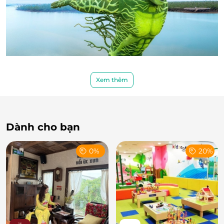
Xem thêm
Dành cho bạn
0%
20%
Dragon Ocean Lighting Park - Hành trình ánh
sáng kỳ ảo
Với 3ha diện tích, hơn 150 đại cảnh và tiểu cảnh,