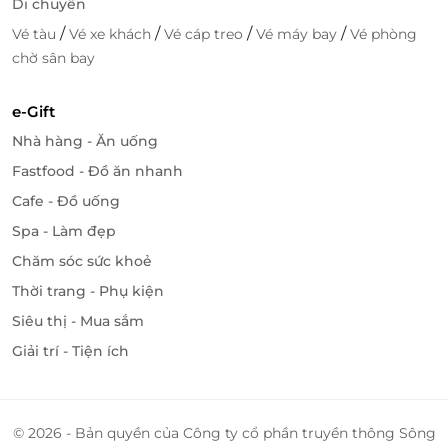
Di chuyển
/
/
/
/
Vé tàu
Vé xe khách
Vé cáp treo
Vé máy bay
Vé phòng
chờ sân bay
e-Gift
Nhà hàng - Ăn uống
Fastfood - Đồ ăn nhanh
Cafe - Đồ uống
Spa - Làm đẹp
Chăm sóc sức khoẻ
Thời trang - Phụ kiện
Siêu thị - Mua sắm
Giải trí - Tiện ích
LifeLink – Giải pháp đặt dịch vụ dễ dàng,
© 2026 - Bản quyền của Công ty cổ phần truyền thông Sông
nhanh chóng và tiết kiệm