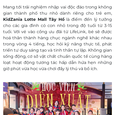
- Tầng 5, Trung tâm thương mại Lotte Mall Hà
Mang tới trải nghiệm nhập vai độc đáo trong không
Nội, số 272 đường Võ Chí Công, phường Tây Hồ,
gian thành phố thu nhỏ dành riêng cho trẻ em,
thành phố Hà Nội
KidZania Lotte Mall Tây Hồ
là điểm đến lý tưởng
Điều kiện khác:
cho các gia đình có con nhỏ trong độ tuổi từ 3-15
e-Voucher/e-Coupon không có giá trị quy đổi
tuổi. Với vé vào cổng ưu đãi từ LifeLink, bé sẽ được
thành tiền mặt, không trả lại tiền thừa
hoá thân thành hàng chục ngành nghề khác nhau
Không áp dụng đồng thời với chương trình
trong vòng 4 tiếng, học hỏi kỹ năng thực tế, phát
khuyến mại khác
triển tư duy sáng tạo và tinh thần tự lập. Không gian
Giá chưa bao gồm VAT, Khách hàng muốn
sống động, cơ sở vật chất chuẩn quốc tế cùng hàng
lấy hóa đơn vui lòng liên hệ NCC
loạt hoạt động tương tác hấp dẫn hứa hẹn những
Lưu ý sử dụng:
giờ phút vừa học vừa chơi đầy lý thú và bổ ích.
Mỗi giao dịch cần ít nhất 01 vé trẻ em và 01
vé tham quan
Mỗi 01 vé trẻ em đi kèm tối đa 03 vé tham
quan
Trẻ sơ sinh (Dưới 75cm): Vào cửa miễn phí,
nhưng không thể tham gia các hoạt động
trải nghiệm nghề nghiệp.
Trẻ dưới 10 tuổi hoặc dưới 120cm cần người