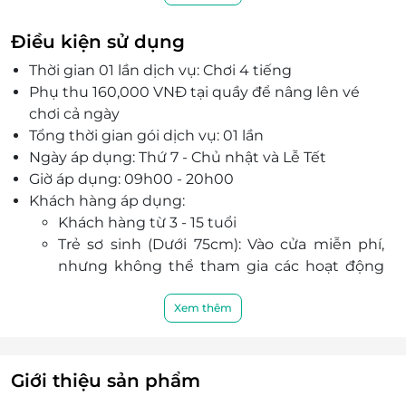
toàn, chuẩn quốc tế.
Thời lượng trải nghiệm lên tới 4 tiếng – đủ để bé
Điều kiện sử dụng
khám phá hàng chục hoạt động hấp dẫn khác
Thời gian 01 lần dịch vụ: Chơi 4 tiếng
nhau.
Phụ thu 160,000 VNĐ tại quầy để nâng lên vé
Chất lượng dịch vụ chuyên nghiệp từ nhân viên,
chơi cả ngày
cơ sở vật chất hiện đại, đảm bảo vệ sinh và an
Tổng thời gian gói dịch vụ: 01 lần
toàn tuyệt đối.
Ngày áp dụng: Thứ 7 - Chủ nhật và Lễ Tết
Là nơi lý tưởng giúp trẻ phát triển kỹ năng mềm,
Giờ áp dụng: 09h00 - 20h00
tư duy nghề nghiệp và tinh thần trách nhiệm từ
Khách hàng áp dụng:
sớm.
Khách hàng từ 3 - 15 tuổi
Đặt vé qua LifeLink dễ dàng, nhận voucher
Trẻ sơ sinh (Dưới 75cm): Vào cửa miễn phí,
nhanh chóng với giá ưu đãi hấp dẫn, không lo
nhưng không thể tham gia các hoạt động
chờ đợi.
trải nghiệm
Số lượng e-Voucher áp dụng:
Xem thêm
Một khách hàng được mua nhiều voucher
Sử dụng 01 voucher/ 01 khách hàng / 01 lần
Không giới hạn số voucher trên 01 hoá đơn
Giới thiệu sản phẩm
Điểm áp dụng: Khu trải nghiệm KidZania Hà Nội