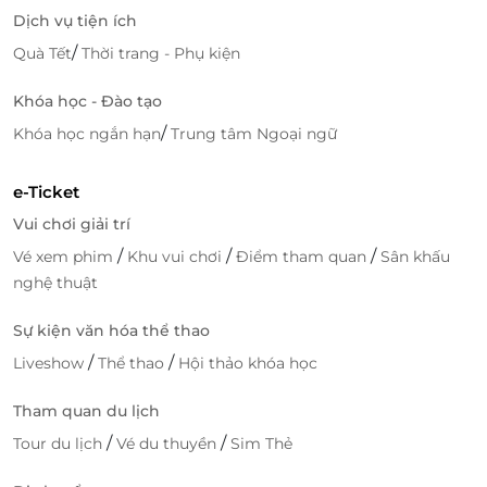
Dịch vụ tiện ích
/
Quà Tết
Thời trang - Phụ kiện
Khóa học - Đào tạo
/
Khóa học ngắn hạn
Trung tâm Ngoại ngữ
Chi tiết vé vào cổng áp dụng tại
LifeLink
e-Ticket
Deal là vé vào cổng KidZania Hà Nội dành cho trẻ từ
Vui chơi giải trí
3-15 tuổi, có thời lượng trải nghiệm là 4 tiếng. Vé áp
dụng khi mua trên nền tảng LifeLink - đơn giản,
/
/
/
Vé xem phim
Khu vui chơi
Điểm tham quan
Sân khấu
nhanh chóng và nhận voucher điện tử ngay sau
nghệ thuật
thanh toán. Không yêu cầu đặt trước phức tạp, quý
khách có thể linh hoạt lên lịch cho bé tham gia bất
Sự kiện văn hóa thể thao
cứ lúc nào.
/
/
Liveshow
Thể thao
Hội thảo khóa học
Tham quan du lịch
/
/
Tour du lịch
Vé du thuyền
Sim Thẻ