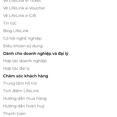
Về LifeLink e-Ticket
Về LifeLink e-Voucher
Về LifeLink e-Gift
Tin tức
Blog LifeLink
Cơ hội nghề nghiệp
Điều khoản sử dụng
Dành cho doanh nghiệp và đại lý
Hợp tác doanh nghiệp
Hợp tác đại lý
KidZania là lựa chọn hoàn hảo cho trẻ từ 3-15 tuổi -
Chăm sóc khách hàng
lứa tuổi đang hình thành nhận thức xã hội và tư duy
Trung tâm hỗ trợ
cá nhân. Trẻ nhỏ sẽ phát huy trí tưởng tượng, rèn
Tích điểm LifeLink
tính tự lập thông qua nhập vai; trẻ lớn hơn học cách
Hướng dẫn mua hàng
tư duy nghề nghiệp, làm việc nhóm và xử lý tình
Hướng dẫn hoàn huỷ
huống. Với thời lượng 4 tiếng, bé sẽ có cơ hội trải
nghiệm hàng chục nghề khác nhau mà không bị
Thanh toán