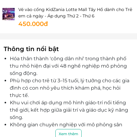
Vé vào cổng KidZania Lotte Mall Tây Hồ dành cho Trẻ
em cả ngày - Áp dụng Thứ 2 - Thứ 6
450.000đ
Thông tin nổi bật
Hóa thân thành 'công dân nhí' trong thành phố
thu nhỏ hiện đại với 48 nghề nghiệp mô phỏng
sống động.
Phù hợp cho trẻ từ 3–15 tuổi, lý tưởng cho các gia
đình có con nhỏ yêu thích khám phá, học hỏi
thực tế.
Khu vui chơi áp dụng mô hình giáo-trí nổi tiếng
thế giới, kết hợp giữa giải trí và giáo dục kỹ năng
sống.
Không gian chuyên nghiệp với mô phỏng sân
bay, bệnh viện, ngân hàng... được thiết kế an
Xem thêm