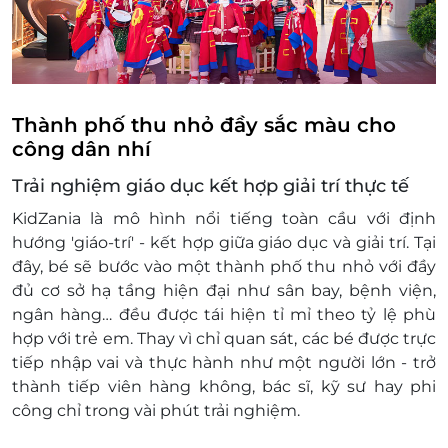
giám hộ (18 tuổi trở lên) có vé người lớn đi
cùng.
Trẻ từ 10 tuổi (hoặc cao từ 120cm trở lên) có
thể tự do trải nghiệm nhưng cần xác nhận
từ người giám hộ tại cửa Airport và hoàn
Thành phố thu nhỏ đầy sắc màu cho
thành xác nhận trước khi rời khỏi KidZania).
công dân nhí
Người lớn được phép tạm thời rời khỏi công
Trải nghiệm giáo dục kết hợp giải trí thực tế
viên khi có tối thiểu 1 người giám hộ ở lại
cùng trẻ.
KidZania là mô hình nổi tiếng toàn cầu với định
Trẻ em không thể xuất cảnh tạm thời.
hướng 'giáo-trí' - kết hợp giữa giáo dục và giải trí. Tại
Các khu ăn uống và KidZania Shop chấp
đây, bé sẽ bước vào một thành phố thu nhỏ với đầy
nhận hình thức thanh toán tiền mặt, thẻ,
đủ cơ sở hạ tầng hiện đại như sân bay, bệnh viện,
chuyển khoản (không nhận thanh toán
ngân hàng… đều được tái hiện tỉ mỉ theo tỷ lệ phù
bằng kidZos).
hợp với trẻ em. Thay vì chỉ quan sát, các bé được trực
Vui lòng không mang đồ ăn uống (trừ sữa
tiếp nhập vai và thực hành như một người lớn - trở
công thức và thuốc kê đơn) từ bên ngoài
thành tiếp viên hàng không, bác sĩ, kỹ sư hay phi
vào để đảm bảo môi trường vui chơi an toàn
công chỉ trong vài phút trải nghiệm.
và thoải mái cho trẻ.