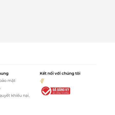
hung
Kết nối với chúng tôi
 bảo mật
n
quyết khiếu nại,