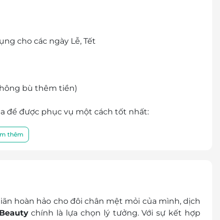
ụng cho các ngày Lễ, Tết
Không bù thêm tiền)
pa để được phục vụ một cách tốt nhất:
hường Đại Mỗ, quận Nam Từ Liêm, Hà Nội
m thêm
thành tiền mặt, không trả lại tiền thừa.
 khuyến mại khác
hóa đơn vui lòng liên hệ NCC.
iãn hoàn hảo cho đôi chân mệt mỏi của mình, dịch
Beauty
chính là lựa chọn lý tưởng. Với sự kết hợp