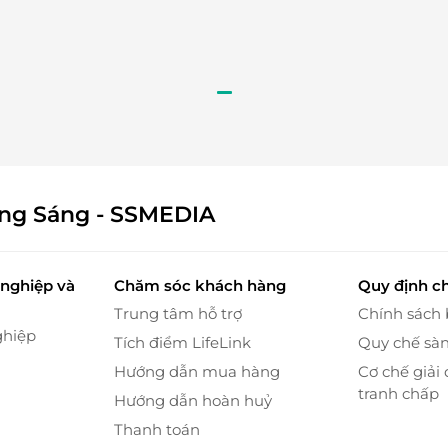
với tinh dầu thảo dược
ệm sự kết hợp hoàn hảo giữa massage ấn huyệt, xoa
hưng mạnh mẽ sẽ giúp kích thích lưu thông máu,
ho cả cơ thể.
c chị em yêu thích làm đẹp và chăm sóc da. Spa tự
ông Sáng - SSMEDIA
 chăm sóc da từ thiên nhiên, mang lại hiệu quả
 da. Với không gian ấm cúng và trang nhã cùng đội
 mang đến cho bạn trải nghiệm dịch vụ dễ chịu và
nghiệp và
Chăm sóc khách hàng
Quy định c
Trung tâm hỗ trợ
Chính sách
ghiệp
Tích điểm LifeLink
Quy chế sà
Hướng dẫn mua hàng
Cơ chế giải 
tranh chấp
Hướng dẫn hoàn huỷ
Thanh toán