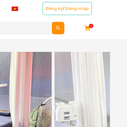
Đăng ký
/
Đăng nhập
0