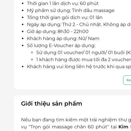
Thời gian 1 lần dịch vụ: 60 phút
Mỹ phẩm sử dụng: Tinh dầu massage
Tổng thời gian gói dịch vụ: 01 lần
Ngày áp dụng: Thứ 2 - Chủ nhật. Không áp d
Giờ áp dụng: 8h30 - 22h00
Khách hàng áp dụng: Nữ/ Nam
Số lượng E-Voucher áp dụng:
Sử dụng 01 voucher/ 01 người/ 01 buổi (
1 khách hàng được mua tối đa 2 voucher
Khách hàng vui lòng liên hệ trước khi qua s
Địa chỉ: Số 1, ngõ 328 Đường Tây Mỗ, P
Điện thoại: 0949 410 999
Xe
E-Voucher/E-Coupon không có giá trị quy đổi 
Không áp dụng đồng thời với chương trình
Giá chưa bao gồm VAT. Khách hàng muốn lấy 
Giới thiệu sản phẩm
Nếu bạn đang tìm kiếm một trải nghiệm thư g
vụ "Trọn gói massage chân 60 phút" tại
Kim 