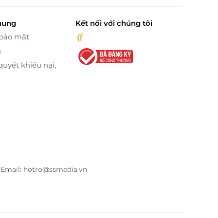
hung
Kết nối với chúng tôi
 bảo mật
n
quyết khiếu nại,
– Email: hotro@ssmedia.vn