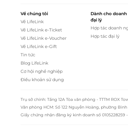
Về chúng tôi
Dành cho doanh 
đại lý
Về LifeLink
Sân Lakeside được thiết kế vào năm 1993 bởi 
Hợp tác doanh n
Về LifeLink e-Ticket
nổi tiếng. Vị kiến trúc sư tài hoa đã tận dụng 
Hợp tác đại lý
Về LifeLink e-Voucher
gôn tại 1500 hecta hồ nước xung quanh. Cách 
Về LifeLink e-Gift
lại cho người chơi nhiều thách thức bất kể h
Các green ở đây khá nhỏ nhưng rất đẹp. Cỏ trồ
Tin tức
fairways sử dụng cỏ Bermuda. Sân Lakeside 
Blog LifeLink
ngoài và đội ngũ nhân viên Việt Nam chuyên n
Cơ hội nghề nghiệp
Điều khoản sử dụng
Trụ sở chính: Tầng 12A Tòa văn phòng - TTTM ROX To
Văn phòng HCM: Số 122 Nguyễn Hoàng, phường Bình 
Giấy chứng nhận đăng ký kinh doanh số 0105228259 -