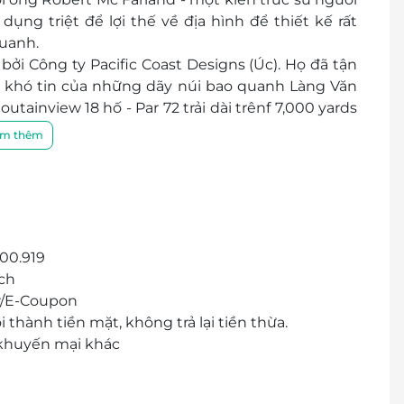
 dụng triệt để lợi thế về địa hình để thiết kế rất
quanh.
i Công ty Pacific Coast Designs (Úc). Họ đã tận
 khó tin của những dãy núi bao quanh Làng Văn
tainview 18 hố - Par 72 trải dài trênf 7,000 yards
m thêm
t tại King's Island Golf Resort. Sân gôn mới này
I, Chủ tịch của công ty thiết kế sân gôn hàng đầu
huyền thoại gôn Jack Nicklaus.
500.919
ch
r/E-Coupon
thành tiền mặt, không trả lại tiền thừa.
 khuyến mại khác