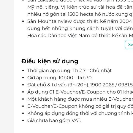
Mỹ nổi tiếng. Vị kiến trúc sư tài hoa đã tận
nhiều hố gôn tại 1500 hecta hồ nước xung 
Sân Mountainview được thiết kế năm 2004 bở
dụng hết những khung cảnh tuyệt vời đến
Hóa các Dân tộc Việt Nam để thiết kế sân Mou
tính từ Gold tees.
Xe
Sân Kings Course (19 hố) là sân gôn mới nhấ
được thiết kế bởi đích thân Jack Nicklaus I
Điều kiện sử dụng
thế giới Nicklaus Design, được sáng lập bởi 
Thời gian áp dụng: Thứ 7 - Chủ nhật
Giờ áp dụng: 10h00 - 14h30
Đặt chỗ & tư vấn (9h-20h): 1900 2065 / 0981.
Áp dụng 01 E-Voucher/E-Coupon cho 01 khá
Một khách hàng được mua nhiều E-Vouche
E-Voucher/E-Coupon không có giá trị quy đổi 
Không áp dụng đồng thời với chương trình
Giá chưa bao gồm VAT.