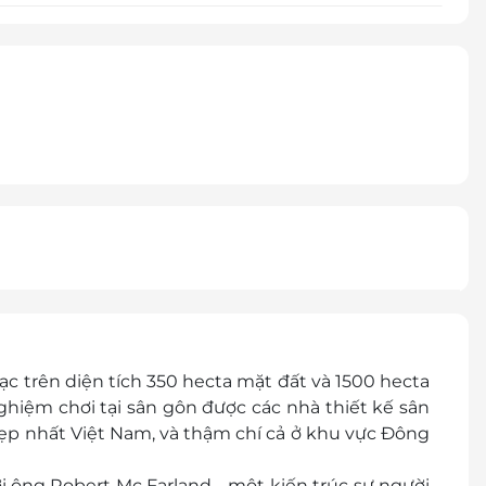
lạc trên diện tích 350 hecta mặt đất và 1500 hecta
 nghiệm chơi tại sân gôn được các nhà thiết kế sân
đẹp nhất Việt Nam, và thậm chí cả ở khu vực Đông
i ông Robert Mc Farland - một kiến trúc sư người