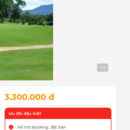
2
/
8
3.300.000 đ
Ưu đãi đặc biệt
Hỗ trợ booking, đặt bàn