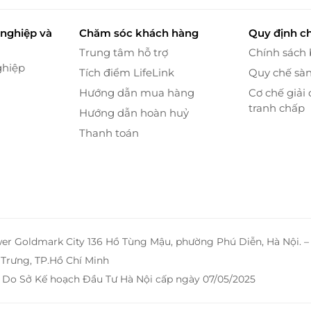
nghiệp và
Chăm sóc khách hàng
Quy định c
Trung tâm hỗ trợ
Chính sách
ông Robert Mc Farland - một kiến trúc sư người Mỹ
ghiệp
Tích điểm LifeLink
Quy chế sà
triệt để lợi thế về địa hình để thiết kế rất nhiều hố
Hướng dẫn mua hàng
Cơ chế giải 
6516 yard từ Gold tees, sân gôn Par 72 này sẽ đem
tranh chấp
Hướng dẫn hoàn huỷ
andicap hay khả năng chơi gôn của họ như thế nào.
ng tại các green là giống cỏ TifDwarf, còn tại các
Thanh toán
được bảo dưỡng định kỳ bởi các chuyên gia nước
ghiệp.
wer Goldmark City 136 Hồ Tùng Mậu, phường Phú Diễn, Hà Nội. 
Trưng, TP.Hồ Chí Minh
 Do Sở Kế hoạch Đầu Tư Hà Nội cấp ngày 07/05/2025