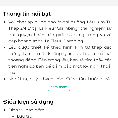
Thông tin nổi bật
Voucher áp dụng cho "
Nghỉ dưỡng Lều Kim Tự
Tháp 2N1Đ tại La Fleur Glambing" trải nghiệm sự
hòa quyện hoàn hảo giữa sự sang trọng và vẻ
đẹp hoang sơ tại La Fleur Glamping.
Lều được thiết kế theo hình kim tự tháp đặc
trưng, tạo ra một không gian lưu trú lạ mắt và
thoáng đãng. Bên trong lều, bạn sẽ tìm thấy các
tiện nghi cơ bản để đảm bảo một kỳ nghỉ thoải
mái.
Ngoài ra, quý khách còn được tận hưởng các
dịch vụ đẳng cấp khác như: Góc chill với Coffee
Xem thêm
Dreams, Thiên đường hoa Bloom Haven, Dịch vụ
thuê trang phục chụp hình, Vườn nướng BBQ,
Điều kiện sử dụng
Khu vui chơi trẻ em, Vườn thú cưng, View rừng
Dịch vụ bao gồm:
hoa, Đồi chè thơ mộng, Ẩm thực với thực đơn
Lưu trú:
phong phú.