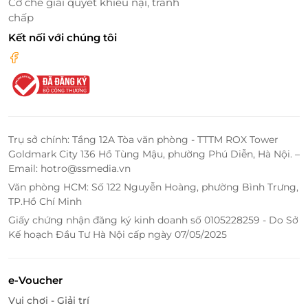
Cơ chế giải quyết khiếu nại, tranh
chấp
Kết nối với chúng tôi
Trụ sở chính: Tầng 12A Tòa văn phòng - TTTM ROX Tower
Goldmark City 136 Hồ Tùng Mậu, phường Phú Diễn, Hà Nội. –
Trải nghiệm các dịch vụ thú vị
Email: hotro@ssmedia.vn
Văn phòng HCM: Số 122 Nguyễn Hoàng, phường Bình Trưng,
Săn Ngay Voucher Nghỉ Dưỡng Trên
TP.Hồ Chí Minh
LifeLink - Ưu Đãi Tuyệt Vời Nhất
Giấy chứng nhận đăng ký kinh doanh số 0105228259 - Do Sở
Ưu Đãi Đặc Biệt
Kế hoạch Đầu Tư Hà Nội cấp ngày 07/05/2025
Bạn đang tìm kiếm một kỳ nghỉ dưỡng hoàn hảo để
thư giãn và tận hưởng những khoảnh khắc tuyệt vời
e-Voucher
bên gia đình hoặc bạn bè? Voucher Nghỉ dưỡng Lều
Vui chơi - Giải trí
Kim Tự Tháp 2N1Đ tại La Fleur Glambing chính là lựa