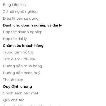
Blog LifeLink
Cơ hội nghề nghiệp
Điều khoản sử dụng
Dành cho doanh nghiệp và đại lý
Hợp tác doanh nghiệp
Hợp tác đại lý
Chăm sóc khách hàng
Trung tâm hỗ trợ
Dễ dàng di chuyển đến các điểm tham quan
Tích điểm LifeLink
Bên cạnh đó, quý khách còn được trải nghiệm các
Hướng dẫn mua hàng
dịch vụ tiện ích như góc chill với Coffee Dreams,
Hướng dẫn hoàn huỷ
thiên đường hoa Bloom Haven, khu vui chơi trẻ em,
Thanh toán
vườn nướng BBQ, vườn thú cưng, chiêm ngưỡng vẻ
đẹp của vườn hoa và đồ chè thơ mộng, mang đến
Quy định chung
trải nghiệm nghỉ dưỡng toàn diện và thú vị.
Chính sách bảo mật
Quy chế sàn