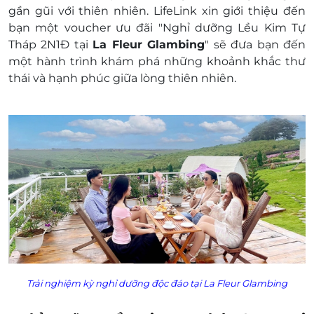
2065 / 0387 881 956
gần gũi với thiên nhiên. LifeLink xin giới thiệu đến
Văn phòng HCM: 028 6680 8757 / 0387 881
bạn một voucher ưu đãi "
Nghỉ dưỡng Lều Kim Tự
956
Tháp 2N1Đ tại
La Fleur Glambing
"
sẽ đưa bạn đến
Liên hệ check tình trạng phòng trống trước
một hành trình khám phá những khoảnh khắc thư
khi mua voucher
thái và hạnh phúc giữa lòng thiên nhiên.
Điều kiện khác:
Áp dụng 01 E-Voucher/E-Coupon cho 04
khách người lớn và 2 trẻ em
Một khách hàng được mua nhiều E-
Voucher/E-Coupon
E-Voucher/E-Coupon không có giá trị quy
đổi thành tiền mặt, không trả lại tiền thừa
Không áp dụng đồng thời với chương trình
khuyến mại khác.
Trải nghiệm kỳ nghỉ dưỡng độc đáo tại La Fleur Glambing