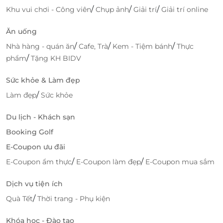
/
/
/
Khu vui chơi - Công viên
Chụp ảnh
Giải trí
Giải trí online
chọn lý tưởng dành cho bạn! Được cung cấp trên
nền tảng LifeLink, voucher này mang đến cho bạn
Ăn uống
cơ hội trải nghiệm sự sang trọng và tiện nghi của
/
/
/
Nhà hàng - quán ăn
Cafe, Trà
Kem - Tiệm bánh
Thực
Villa Rose tại La Fleur Glambing với mức giá ưu đãi
/
phẩm
Tặng KH BIDV
đặc biệt.
Sức khỏe & Làm đẹp
/
Làm đẹp
Sức khỏe
Du lịch - Khách sạn
Booking Golf
E-Coupon ưu đãi
/
/
E-Coupon ẩm thực
E-Coupon làm đẹp
E-Coupon mua sắm
Dịch vụ tiện ích
/
Quà Tết
Thời trang - Phụ kiện
Dễ Dàng Đặt Chỗ
Khóa học - Đào tạo