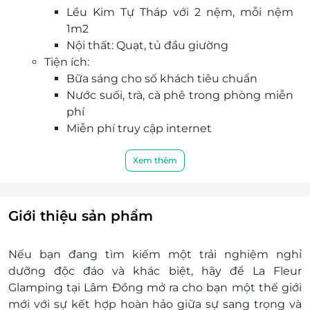
Lều Kim Tự Tháp với 2 nệm, mỗi nệm
Các điểm tham quan lân cận như: Chùa Linh Quy
1m2
Pháp Ấn, Chùa Di Đà, thác Dasara,...
Nội thất: Quạt, tủ đầu giường
Tiện ích:
Bữa sáng cho số khách tiêu chuẩn
Nước suối, trà, cà phê trong phòng miễn
phí
Miễn phí truy cập internet
Giá đã bao gồm thuế và phí phục vụ
Dịch vụ không bao gồm:
Xem thêm
Chi phí cá nhân như giặt ủi, điện thoại, ăn
uống, v.v….
Chi phí không được nêu trong chương trình
Giới thiệu sản phẩm
Phụ thu trẻ em: Miễn phí 02 trẻ em dưới 6 tuổi
Thời gian nhận trả phòng: Nhận phòng sau
Nếu bạn đang tìm kiếm một trải nghiệm nghỉ
14h00 và trả phòng trước 12h00 hằng ngày
dưỡng độc đáo và khác biệt, hãy để La Fleur
Điều kiện đặt đặt tour:
Glamping tại Lâm Đồng mở ra cho bạn một thế giới
Hotline đặt tour & tư vấn (9h00-20h00): 1900
mới với sự kết hợp hoàn hảo giữa sự sang trọng và