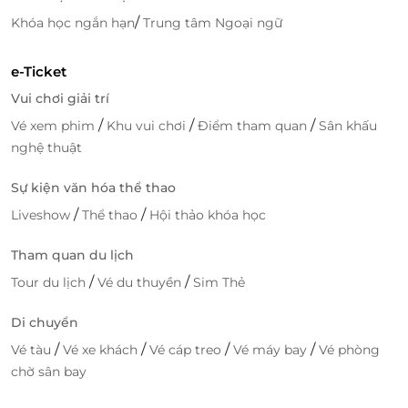
LifeLink cung cấp một quy trình đặt chỗ đơn giản và
/
Khóa học ngắn hạn
Trung tâm Ngoại ngữ
nhanh chóng, giúp bạn dễ dàng mua voucher và lên
kế hoạch cho kỳ nghỉ của mình mà không gặp phải
bất kỳ phiền phức nào.
e-Ticket
Vui chơi giải trí
/
/
/
Vé xem phim
Khu vui chơi
Điểm tham quan
Sân khấu
nghệ thuật
Sự kiện văn hóa thể thao
/
/
Liveshow
Thể thao
Hội thảo khóa học
Tham quan du lịch
/
/
Tour du lịch
Vé du thuyền
Sim Thẻ
Di chuyển
Săn ngay voucher Nghỉ dưỡng Lều Kim Tự Tháp
/
/
/
/
Vé tàu
Vé xe khách
Vé cáp treo
Vé máy bay
Vé phòng
2N1Đ tại La Fleur Glambing trên LifeLink để tận
chờ sân bay
hưởng những ưu đãi hấp dẫn và trải nghiệm kỳ nghỉ
dưỡng sang trọng và thư giãn giữa thiên nhiên