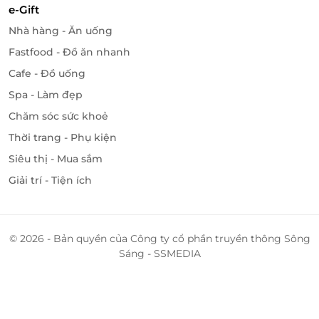
e-Gift
tuyệt đẹp của Lâm Đồng. Đừng bỏ lỡ cơ hội này để
có một kỳ nghỉ hoàn hảo với mức giá tốt nhất.
Nhà hàng - Ăn uống
Fastfood - Đồ ăn nhanh
Truy cập
LifeLink
để khám phá nhiều deal du lịch,
Cafe - Đồ uống
nghỉ dưỡng bạn nhé!
Spa - Làm đẹp
Chăm sóc sức khoẻ
Thời trang - Phụ kiện
LifeLink
Siêu thị - Mua sắm
Giải trí - Tiện ích
© 2026 - Bản quyền của Công ty cổ phần truyền thông Sông
Sáng - SSMEDIA