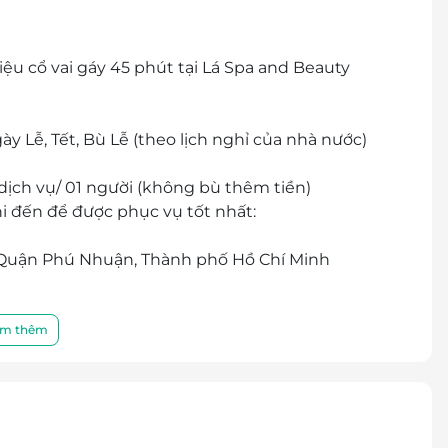
iệu cổ vai gáy 45 phút tại Lá Spa and Beauty
ày Lễ, Tết, Bù Lễ (theo lịch nghỉ của nhà nước)
dịch vụ/ 01 người (không bù thêm tiền)
i đến để được phục vụ tốt nhất:
, Quận Phú Nhuận, Thành phố Hồ Chí Minh
cher/e-Coupon
đổi thành tiền mặt, không trả lại tiền thừa
m thêm
các chương trình khuyến mại khác