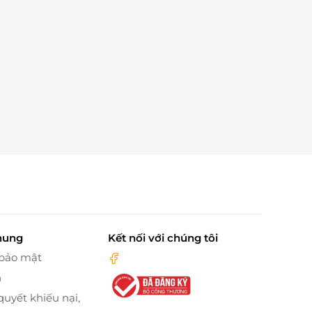
hung
Kết nối với chúng tôi
 bảo mật
n
quyết khiếu nại,