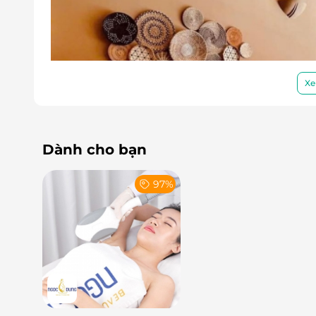
Xe
Dành cho bạn
97%
Cảm nhận thư giãn với liệu trình 9