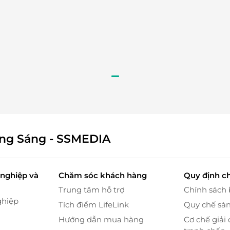
n
ay đồ của spa
mỏi và đau vùng cổ vai gáy
g
, vai, gáy
 tắc nghẽn
ông Sáng - SSMEDIA
ừng người.
nghiệp và
Chăm sóc khách hàng
Quy định c
Trung tâm hỗ trợ
Chính sách
ghiệp
Tích điểm LifeLink
Quy chế sà
Hướng dẫn mua hàng
Cơ chế giải 