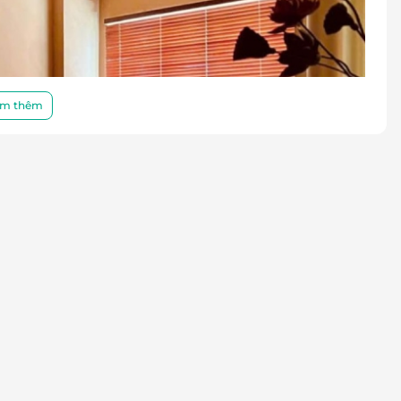
m thêm
 bước chuyên sâu