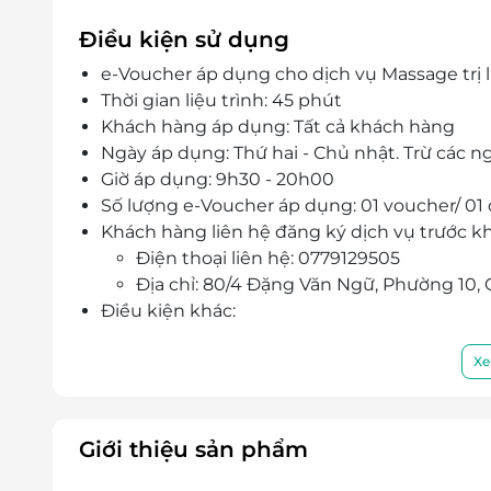
Điều kiện sử dụng
e-Voucher áp dụng cho dịch vụ Massage trị l
Thời gian liệu trình: 45 phút
Khách hàng áp dụng: Tất cả khách hàng
Ngày áp dụng: Thứ hai - Chủ nhật. Trừ các ng
Giờ áp dụng: 9h30 - 20h00
Số lượng e-Voucher áp dụng: 01 voucher/ 01 
Khách hàng liên hệ đăng ký dịch vụ trước kh
Điện thoại liên hệ: 0779129505
Địa chỉ: 80/4 Đặng Văn Ngữ, Phường 10
Điều kiện khác:
Một khách hàng được mua nhiều e-Vou
e-Voucher/e-Coupon không có giá trị quy 
Xe
Không áp dụng đồng thời cùng lúc với 
Giá chưa bao gồm VAT.
Giới thiệu sản phẩm