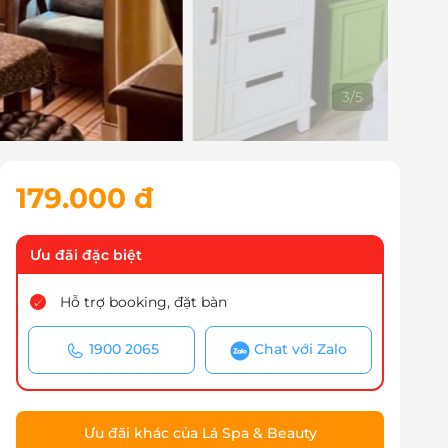
4
/
5
179.000 đ
Ưu đãi đặc biệt
Hỗ trợ booking, đặt bàn
1900 2065
Chat với Zalo
Ưu đãi khác của Lá Spa & Beauty