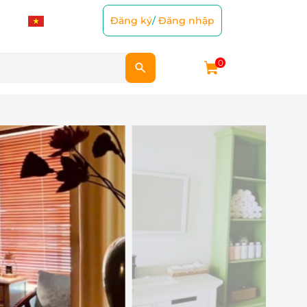
Đăng ký
/
Đăng nhập
0