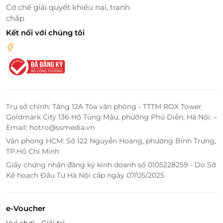
Cơ chế giải quyết khiếu nại, tranh
chấp
Kết nối với chúng tôi
Cali Spa & Wellness Center được trang bị hệ thống máy móc, cơ sở
Trụ sở chính: Tầng 12A Tòa văn phòng - TTTM ROX Tower
vật chất hiện đại
Goldmark City 136 Hồ Tùng Mậu, phường Phú Diễn, Hà Nội. –
Email: hotro@ssmedia.vn
LifeLink - Địa chỉ săn deal làm đẹp ưu
Văn phòng HCM: Số 122 Nguyễn Hoàng, phường Bình Trưng,
đãi nhất
TP.Hồ Chí Minh
LifeLink là nền tảng xúc tiến Thương mại điện tử
Giấy chứng nhận đăng ký kinh doanh số 0105228259 - Do Sở
Kế hoạch Đầu Tư Hà Nội cấp ngày 07/05/2025
hàng đầu Việt Nam chuyên cung cấp các E-Ticket, E-
Gift, E-Voucher của thương hiệu lớn trên toàn quốc
về các lĩnh vực du lịch, ăn uống, làm đẹp, giải trí,...
e-Voucher
chất lượng cao và mức giá ưu đãi hấp dẫn nhất.
Vui chơi - Giải trí