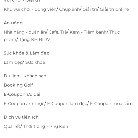
Hiện tại, trên LifeLink đang có ưu đãi: E-Voucher
/
/
/
Khu vui chơi - Công viên
Chụp ảnh
Giải trí
Giải trí online
giảm tới 75% cho dịch vụ chăm sóc sức khoẻ, làm
đẹp tại nhiều cơ sở làm đẹp nổi tiếng. Chi tiết vui
Ăn uống
lòng tham khảo
Tại đây
.
/
/
/
Nhà hàng - quán ăn
Cafe, Trà
Kem - Tiệm bánh
Thực
/
phẩm
Tặng KH BIDV
Truy cập
LifeLink
để sở hữu vô vàn deal sức khỏe -
làm đẹp hấp dẫn bạn nhé!
Sức khỏe & Làm đẹp
/
Làm đẹp
Sức khỏe
LifeLink
Du lịch - Khách sạn
Booking Golf
E-Coupon ưu đãi
/
/
E-Coupon ẩm thực
E-Coupon làm đẹp
E-Coupon mua sắm
Dịch vụ tiện ích
/
Quà Tết
Thời trang - Phụ kiện