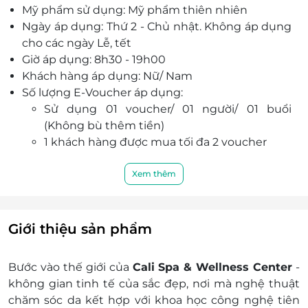
Mỹ phẩm sử dụng: Mỹ phẩm thiên nhiên
mọi khách hàng.
Ngày áp dụng: Thứ 2 - Chủ nhật. Không áp dụng
cho các ngày Lễ, tết
Giờ áp dụng: 8h30 - 19h00
Khách hàng áp dụng: Nữ/ Nam
Số lượng E-Voucher áp dụng:
Sử dụng 01 voucher/ 01 người/ 01 buổi
(Không bù thêm tiền)
1 khách hàng được mua tối đa 2 voucher
Khách hàng vui lòng liên hệ trước khi đến để
được tư vấn chi tiết nhất:
Xem thêm
Hotline: 0969 193 337
Địa chỉ: Số 31 (HD Moon) - TT 03 - Ngõ 2 -
Đường Hàm Nghi - Mỹ Đình - Hà Nội
Giới thiệu sản phẩm
E-Voucher/E-Coupon không có giá trị quy đổi
thành tiền mặt, không trả lại tiền thừa.
Bước vào thế giới của
Cali Spa & Wellness Center
-
Không áp dụng đồng thời với chương trình
không gian tinh tế của sắc đẹp, nơi mà nghệ thuật
khuyến mại khác
chăm sóc da kết hợp với khoa học công nghệ tiên
Giá chưa bao gồm VAT, Khách hàng muốn lấy