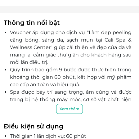
Thông tin nổi bật
Voucher áp dụng cho dịch vụ "Làm đẹp peeling
căng bóng, sáng da, sạch mụn tại Cali Spa &
Wellness Center" giúp
cải thiện vẻ đẹp của da và
mang lại cảm giác thư giãn cho khách hàng sau
mỗi lần điều trị.
Quy trình bao gồm 9 bước được thực hiện trong
khoảng thời gian 60 phút, kết hợp với mỹ phẩm
cao cấp an toàn và hiệu quả.
Spa được bày trí sang trọng, ấm cúng và được
trang bị hệ thống máy móc, cơ sở vật chất hiện
đại, mang đến cho quý khách những trải
Xem thêm
nghiệm tuyệt vời, thư giãn và thoải mái nhất.
Đội ngũ nhân viên và kỹ thuật viên chuyên
Điều kiện sử dụng
nghiệp, tay nghề cao với phong cách phục vụ
Thời gian 1 lần dịch vụ: 60 phút
thân thiện, chu đáo chắc chắn sẽ làm hài lòng