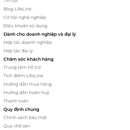
Tin tức
Blog LifeLink
Cơ hội nghề nghiệp
Điều khoản sử dụng
Mỹ phẩm chăm sóc da cao cấp
Dành cho doanh nghiệp và đại lý
Hợp tác doanh nghiệp
Đôi nét về Cali Spa & Wellness Center
Hợp tác đại lý
Cali Spa & Wellness Center được bày trí sang trọng,
Chăm sóc khách hàng
ấm cúng và được trang bị hệ thống máy móc, cơ sở
Trung tâm hỗ trợ
vật chất hiện đại, mang đến cho quý khách những
Tích điểm LifeLink
trải nghiệm tuyệt vời, thư giãn và thoải mái nhất. Spa
quy tụ đội ngũ nhân viên và kỹ thuật viên chuyên
Hướng dẫn mua hàng
nghiệp, tay nghề cao với phong cách phục vụ thân
Hướng dẫn hoàn huỷ
thiện, chu đáo chắc chắn sẽ làm hài lòng mọi khách
Thanh toán
hàng.
Quy định chung
Chính sách bảo mật
Quy chế sàn