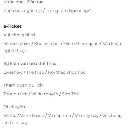
Khóa học - Đào tạo
/
Khóa học ngắn hạn
Trung tâm Ngoại ngữ
e-Ticket
Vui chơi giải trí
/
/
/
Vé xem phim
Khu vui chơi
Điểm tham quan
Sân khấu
nghệ thuật
Sự kiện văn hóa thể thao
/
/
Liveshow
Thể thao
Hội thảo khóa học
Tham quan du lịch
/
/
Tour du lịch
Vé du thuyền
Sim Thẻ
Di chuyển
/
/
/
/
Vé tàu
Vé xe khách
Vé cáp treo
Vé máy bay
Vé phòng
chờ sân bay