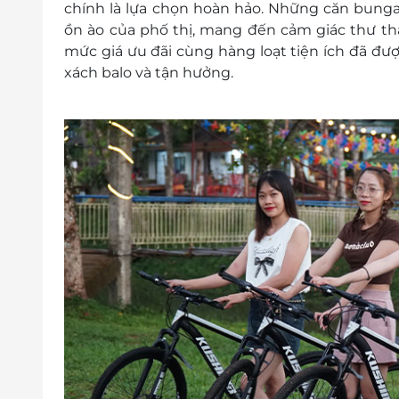
chính là lựa chọn hoàn hảo. Những căn bunga
Trẻ em từ 12 tuổi trở lên hoặc ngườ
ồn ào của phố thị, mang đến cảm giác thư thá
Trẻ em từ 06 tuổi đến dưới 12 tuổi 
mức giá ưu đãi cùng hàng loạt tiện ích đã đượ
Thời gian nhận trả phòng:
xách balo và tận hưởng.
Giờ nhận phòng: Sau 14h00
Giờ trả phòng: Trước 12h00
Check in sớm - Check out muộn: Tùy t
theo quy định của khách sạn.
Điều kiện đặt phòng:
Hotline đặt phòng & tư vấn (9h-20h): 19
Văn phòng HCM: 028 6680 8757
Liên hệ check tình trạng phòng trống t
Điều kiện khác:
Áp dụng 01 e-Voucher/e-Coupon cho 02
Một khách hàng được mua nhiều e-Vou
e-Voucher/e-Coupon không có giá trị quy 
Không áp dụng đồng thời với chương tr