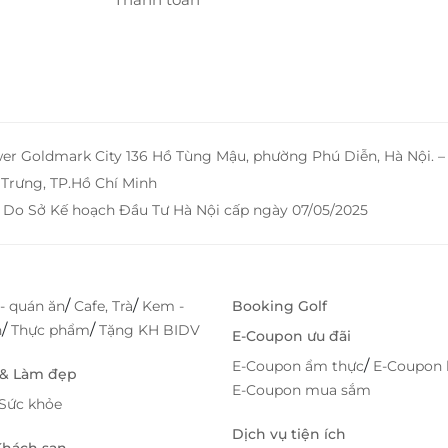
 nghỉ dưỡng thư giãn.
wer Goldmark City 136 Hồ Tùng Mậu, phường Phú Diễn, Hà Nội. 
Trưng, TP.Hồ Chí Minh
 Do Sở Kế hoạch Đầu Tư Hà Nội cấp ngày 07/05/2025
/
/
- quán ăn
Cafe, Trà
Kem -
Booking Golf
/
/
h
Thực phẩm
Tặng KH BIDV
E-Coupon ưu đãi
/
E-Coupon ẩm thực
E-Coupon 
 & Làm đẹp
E-Coupon mua sắm
Sức khỏe
Dịch vụ tiện ích