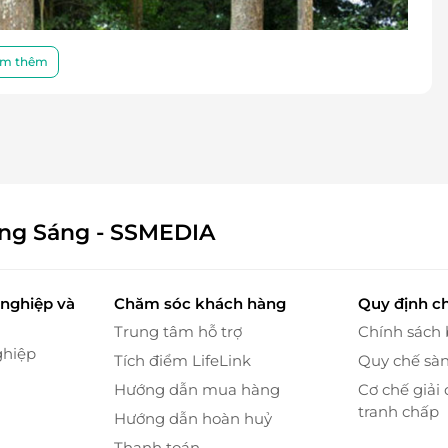
m thêm
ông Sáng - SSMEDIA
nghiệp và
Chăm sóc khách hàng
Quy định c
Link
Trung tâm hỗ trợ
Chính sách
ghiệp
Tích điểm LifeLink
Quy chế sà
Đam'bri – biểu tượng hùng vĩ của Lâm Đồng.
Hướng dẫn mua hàng
Cơ chế giải 
tranh chấp
Hướng dẫn hoàn huỷ
Thanh toán