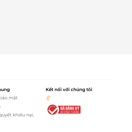
hung
Kết nối với chúng tôi
 bảo mật
n
quyết khiếu nại,