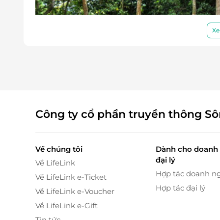
Xe
Công ty cổ phần truyền thông S
Về chúng tôi
Dành cho doanh 
Tiện ích bao gồm khi đặt phòng qua Life
đại lý
Về LifeLink
Vé vào cổng khu du lịch Đam’bri.
Hợp tác doanh n
Về LifeLink e-Ticket
Vé thang máy khứ hồi để tham quan thác 
Hợp tác đại lý
Về LifeLink e-Voucher
Bữa sáng kèm cafe hoặc nước ngọt.
Về LifeLink e-Gift
Hai chai nước suối miễn phí mỗi ngày.
Wifi miễn phí trong phòng.
Tin tức