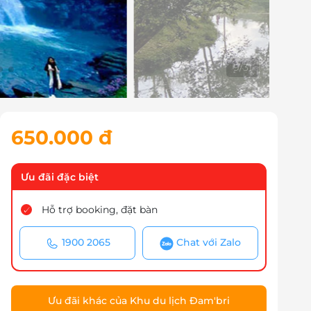
10
/
31
650.000 đ
Ưu đãi đặc biệt
Hỗ trợ booking, đặt bàn
1900 2065
Chat với Zalo
Ưu đãi khác của Khu du lịch Đam'bri