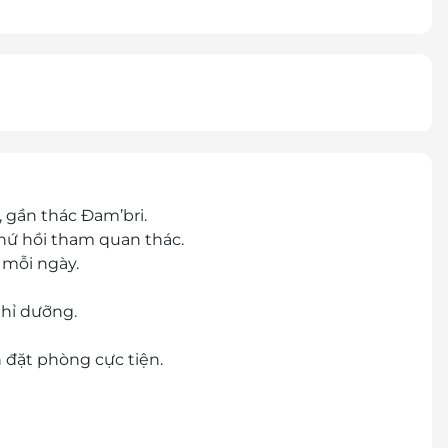
 gần thác Đam’bri.
hứ hồi tham quan thác.
 mỗi ngày.
ghỉ dưỡng.
h đặt phòng cực tiện.