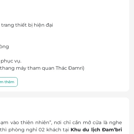
rang thiết bị hiện đại
hòng
 phục vụ.
é thang máy tham quan Thác Đamri)
m thêm
h
g phòng với Bố Mẹ, trẻ em từ 12 tuổi trở lên tính
sinnh thêm 02 người/phòng
m vào thiên nhiên”, nơi chỉ cần mở cửa là nghe
Giấy khai sinh/Passport của tất cả khách khi làm
 thì phòng nghỉ 02 khách tại
Khu du lịch Đam’bri