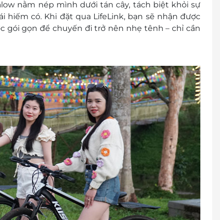
low nằm nép mình dưới tán cây, tách biệt khỏi sự
i lớn (gồm bữa ăn sáng): 250,000 VNĐ/đêm
i hiếm có. Khi đặt qua LifeLink, bạn sẽ nhận được
(gồm bữa ăn sáng): 125,000 VNĐ/đêm
c gói gọn để chuyến đi trở nên nhẹ tênh – chỉ cần
huộc vào tình trạng phòng và có thể sẽ phụ thu
00 2065
rước khi mua voucher
 khách
cher/e-Coupon
đổi thành tiền mặt, không trả lại tiền thừa
ình khuyến mại khác.