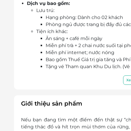
Dịch vụ bao gồm:
Lưu trú:
Hạng phòng: Dành cho 02 khách
Phòng ngủ được trang bị đầy đủ các t
Tiện ích khác:
Ăn sáng + café mỗi ngày
Miễn phí trà + 2 chai nước suối tại p
Miễn phí internet; nước nóng
Bao gồm Thuế Giá trị gia tăng và Phí
Tặng vé Tham quan Khu Du lịch. (V
Phụ thu
:
Ngày lễ: 250.000 VNĐ/phòng/đêm
Xe
Trẻ em:
Tuổi trẻ em dược tính theo Năm sin
Miễn phí 01 bé dưới 06 tuổi ngủ chun
Giới thiệu sản phẩm
như người lớn
Khu Du Lịch cho phép tối đa phát 
Nếu bạn đang tìm một điểm đến thật sự “chạ
Khu Du Lịch yêu cầu trình Hộ chiếu/
tiếng thác đổ và hít trọn mùi thơm của rừng,
thủ tục nhận