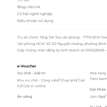
Nội thất cơ bản, sạch sẽ, đáp ứng nhu cầu
Blog LifeLink
Cơ hội nghề nghiệp
Điều khoản sử dụng
Trụ sở chính: Tầng 12A Tòa văn phòng - TTTM ROX To
Văn phòng HCM: Số 122 Nguyễn Hoàng, phường Bình 
Giấy chứng nhận đăng ký kinh doanh số 0105228259 -
e-Voucher
Vui chơi - Giải trí
Nhà hàng 
Tiệm bán
/
/
Khu vui chơi - Công viên
Chụp ảnh
Giải
/
trí
Giải trí online
Sức khỏe
/
Ăn uống
Làm đẹp