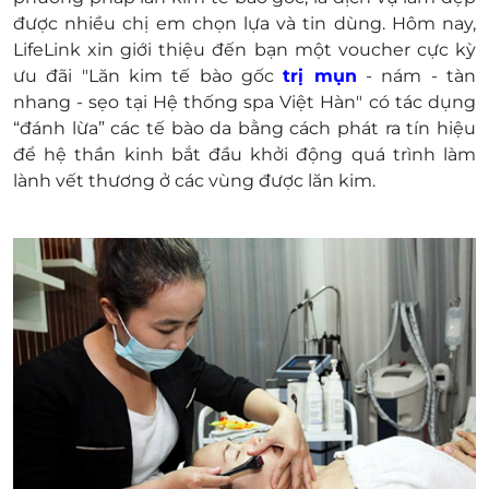
66 Đinh Tiên Hoàng, phường Đakao, quận 1,
được nhiều chị em chọn lựa và tin dùng. Hôm nay,
Thành phố Hồ Chí Minh
LifeLink xin giới thiệu đến bạn một voucher cực kỳ
Một khách hàng được mua nhiều voucher
ưu đãi "Lăn kim tế bào gốc
trị mụn
- nám - tàn
E-Voucher/E-Coupon không có giá trị quy đổi
nhang - sẹo tại Hệ thống spa Việt Hàn" có tác dụng
thành tiền mặt, không trả lại tiền thừa
“đánh lừa” các tế bào da bằng cách phát ra tín hiệu
Không áp dụng đồng thời với chương trình
để hệ thần kinh bắt đầu khởi động quá trình làm
khuyến mại khác.
lành vết thương ở các vùng được lăn kim.