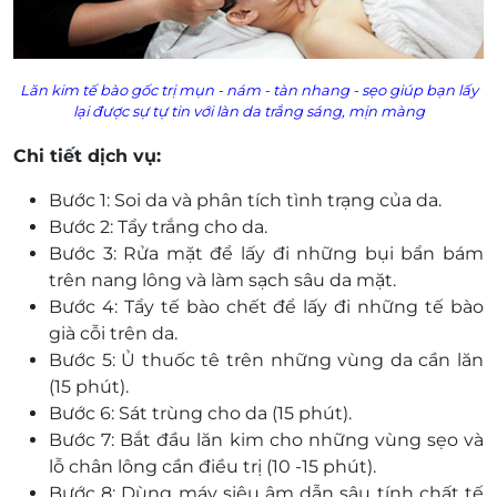
Lăn kim tế bào gốc trị mụn - nám - tàn nhang - sẹo g
iúp bạn lấy
lại được sự tự tin với làn
da trắng
sáng, mịn màng
Chi tiết dịch vụ:
Bước 1: Soi da và phân tích tình trạng của da.
Bước 2: Tẩy trắng cho da.
Bước 3: Rửa mặt để lấy đi những bụi bẩn bám
trên nang lông và làm sạch sâu da mặt.
Bước 4: Tẩy tế bào chết để lấy đi những tế bào
già cỗi trên da.
Bước 5: Ủ thuốc tê trên những vùng da cần lăn
(15 phút).
Bước 6: Sát trùng cho da (15 phút).
Bước 7: Bắt đầu lăn kim cho những vùng sẹo và
lỗ chân lông cần điều trị (10 -15 phút).
Bước 8: Dùng máy siêu âm dẫn sâu tính chất tế