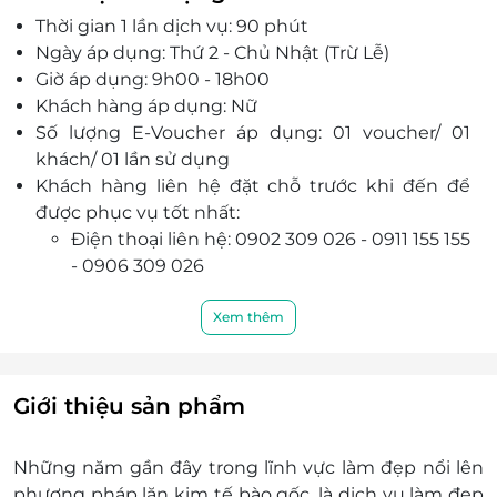
các vấn đề về da như nám, sạm,
mụn
,...
Thời gian 1 lần dịch vụ: 90 phút
Không gian spa sang trọng, lịch sự, yên tĩnh, trị
Ngày áp dụng: Thứ 2 - Chủ Nhật (Trừ Lễ)
liệu bằng âm nhạc du dương và các mùi hương
Giờ áp dụng: 9h00 - 18h00
tinh dầu thanh khiết.
Khách hàng áp dụng: Nữ
Đội ngũ chuyên viên tu nghiệp tại Hàn Quốc,
Số lượng E-Voucher áp dụng: 01 voucher/ 01
được đào tạo chuyên nghiệp, phục vụ chu đáo,
khách/ 01 lần sử dụng
nhiệt tình và thấu hiểu khách hàng.
Khách hàng liên hệ đặt chỗ trước khi đến để
được phục vụ tốt nhất:
Điện thoại liên hệ: 0902 309 026 - 0911 155 155
- 0906 309 026
25 Lê Quang Định, Phường 14, Quận Bình
Thạnh, Thành phố Hồ Chí Minh.
Xem thêm
Tạm đóng
cửa để sửa chữa đến ngày 10/07/2023. Sau
ngày 10/07/2023 hoạt động bình thường.
115 Nguyễn Bỉnh Khiêm, Phường Đa Kao,
Giới thiệu sản phẩm
Quận 1,
Thành phố Hồ Chí Minh
235 Ba Tháng Hai, Phường 10, Quận 10,
Thành
Những năm gần đây trong lĩnh vực làm đẹp nổi lên
phố Hồ Chí Minh
phương pháp lăn kim tế bào gốc, là dịch vụ làm đẹp