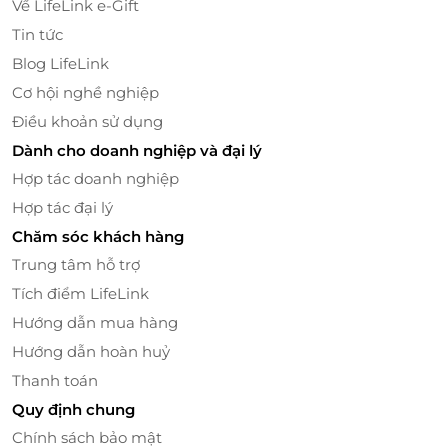
Về LifeLink e-Gift
Tin tức
Blog LifeLink
Cơ hội nghề nghiệp
Điều khoản sử dụng
Dành cho doanh nghiệp và đại lý
Hợp tác doanh nghiệp
Hợp tác đại lý
Kỹ thuật viên ủ tê trên vùng da cần lăn nhằm giúp giảm cảm
giác đau trong quá trình lăn
Chăm sóc khách hàng
Trung tâm hỗ trợ
Sau đó, kỹ thuật viên ủ tê trên vùng da cần lăn
Tích điểm LifeLink
nhằm giúp giảm cảm giác đau trong quá trình lăn,
Hướng dẫn mua hàng
da mặt sẽ được lau sạch phần thuốc tê còn dư và
tiếp tục được vô khuẩn để đảm bảo cho quy trình
Hướng dẫn hoàn huỷ
lăn kim được diễn ra an toàn và hiệu quả nhất.
Thanh toán
Quy định chung
Chính sách bảo mật