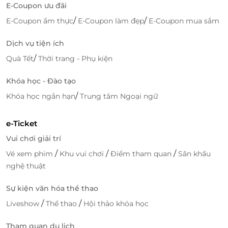
E-Coupon ưu đãi
Hệ thống spa Việt Hàn hiện đại từ cơ sở vật chất đến trang thiết
/
/
E-Coupon ẩm thực
E-Coupon làm đẹp
E-Coupon mua sắm
bị, vật liệu thẩm
mỹ
Hệ thống spa Việt Hàn hiện đại từ cơ sở vật chất đến
Dịch vụ tiện ích
trang thiết bị, vật liệu thẩm
mỹ
đều nhập từ Hàn
/
Quà Tết
Thời trang - Phụ kiện
Quốc. Đến với spa, bạn không chỉ được trải nghiệm
những liệu trình làm đẹp tiên tiến mà còn được thư
Khóa học - Đào tạo
giãn thoải mái trong một không gian sang trọng,
/
Khóa học ngắn hạn
Trung tâm Ngoại ngữ
hiện đại và được phục vụ tận tình bởi đội ngũ nhân
viên trẻ trung, năng động, nhiệt tình.
e-Ticket
Truy cập
LifeLink
để khám phá thêm nhiều deal hấp
Vui chơi giải trí
dẫn bạn nhé!
/
/
/
Vé xem phim
Khu vui chơi
Điểm tham quan
Sân khấu
nghệ thuật
Sự kiện văn hóa thể thao
LifeLink
/
/
Liveshow
Thể thao
Hội thảo khóa học
Tham quan du lịch