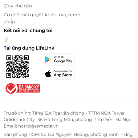
Quy chế sàn
Cơ chế giải quyết khiếu nại, tranh
chấp
Kết nối với chúng tôi
Tải ứng dụng LifeLink
Thực hiện những động tác lăn kim lên vùng da bị mụn hoặc bị
sẹo rỗ nhằm để tạo những vết thương giả siêu nhỏ lên vùng da
mặt
Tiến hành theo quy trình lăn kim điều trị sẹo rỗ, bác
Trụ sở chính: Tầng 12A Tòa văn phòng - TTTM ROX Tower
Goldmark City 136 Hồ Tùng Mậu, phường Phú Diễn, Hà Nội. –
sĩ sẽ sử dụng kim lăn mới 100% nhập khẩu từ Hàn
Email: hotro@ssmedia.vn
Quốc để thực hiện những động tác lăn kim lên vùng
Văn phòng HCM: Số 122 Nguyễn Hoàng, phường Bình Trưng,
da bị mụn hoặc bị sẹo rỗ nhằm để tạo những vết