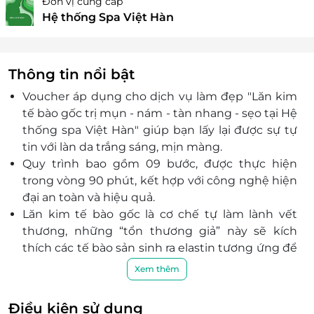
Đơn vị cung cấp
Hệ thống Spa Việt Hàn
Thông tin nổi bật
Voucher áp dụng cho dịch vụ làm đẹp "Lăn kim
tế bào gốc trị mụn - nám - tàn nhang - sẹo tại Hệ
thống spa Việt Hàn" giúp bạn lấy lại được sự tự
tin với làn da trắng sáng, mịn màng.
Quy trình bao gồm 09 bước, được thực hiện
trong vòng 90 phút, kết hợp với công nghệ hiện
đại an toàn và hiệu quả.
Lăn kim tế bào gốc là cơ chế tự làm lành vết
thương, những “tổn thương giả” này sẽ kích
thích các tế bào sản sinh ra elastin tương ứng để
làm lành vết thương. Từ đó, các bác sĩ sẽ đưa
Xem thêm
những dưỡng chất cần thiết có trong tế bào gốc
vào bên trong da, giúp nuôi dưỡng và điều trị
Điều kiện sử dụng