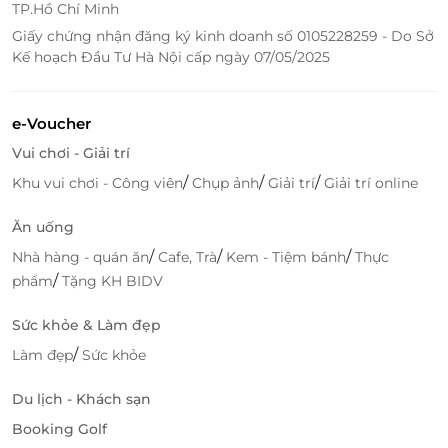
TP.Hồ Chí Minh
thương giả siêu nhỏ lên vùng da mặt. Nhờ những
Giấy chứng nhận đăng ký kinh doanh số 0105228259 - Do Sở
vết kim li ti, cơ thể sẽ được kích thích và bắt đầu tự
Kế hoạch Đầu Tư Hà Nội cấp ngày 07/05/2025
làm lành các vết thương, tái tạo cấu trúc da, làm đầy
vết
sẹo
và nuôi dưỡng da được mịn màng và tươi
sáng hơn.
e-Voucher
Vui chơi - Giải trí
/
/
/
Khu vui chơi - Công viên
Chụp ảnh
Giải trí
Giải trí online
Ăn uống
/
/
/
Nhà hàng - quán ăn
Cafe, Trà
Kem - Tiệm bánh
Thực
/
phẩm
Tặng KH BIDV
Sức khỏe & Làm đẹp
/
Làm đẹp
Sức khỏe
Du lịch - Khách sạn
Booking Golf