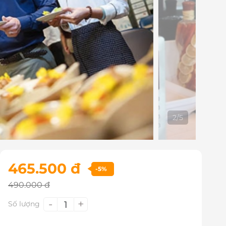
2
/
5
465.500 đ
-5%
490.000 đ
-
+
1
Số lượng