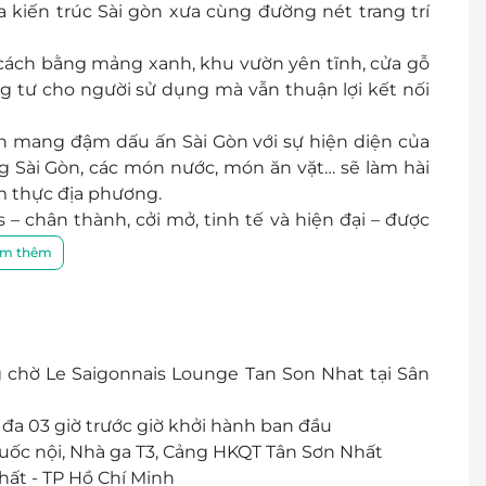
a kiến trúc Sài gòn xưa cùng đường nét trang trí
cách bằng mảng xanh, khu vườn yên tĩnh, cửa gỗ
ng tư cho người sử dụng mà vẫn thuận lợi kết nối
ấn mang đậm dấu ấn Sài Gòn với sự hiện diện của
Sài Gòn, các món nước, món ăn vặt… sẽ làm hài
m thực địa phương.
 – chân thành, cởi mở, tinh tế và hiện đại – được
 cách bài trí, mà còn từ phong thái của từng con
m thêm
 sóc hành khách tin tưởng đến với dịch vụ Phòng
g chờ Le Saigonnais Lounge Tan Son Nhat tại Sân
 đa 03 giờ trước giờ khởi hành ban đầu
Quốc nội, Nhà ga T3, Cảng HKQT Tân Sơn Nhất
Nhất - TP Hồ Chí Minh