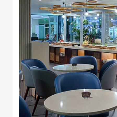
Áp dụng nhiều voucher trên 1 hóa đơn
Dịch vụ bao gồm: Các dịch vụ theo tiêu chu
Dịch vụ không bao gồm: Chi phí cá nhân và c
Chính sách phụ thu trẻ em:
Mỗi khách người lớn được miễn phí tối đa
Từ trẻ em dưới 5 tuổi thứ 2: Áp dụng Đơn
Khách từ 5 đến 12 tuổi: Áp dụng Đơn giá
Khách trên 12 tuổi: Áp dụng Đơn giá ngườ
Các trường hợp người đi kèm, nếu khôn
Khách hàng tự thanh toán tại quầy lễ t
khách.
Chính sách phụ thu sử dụng thêm giờ:
Thời gian sử dụng tại Phòng khách là tối
Cứ mỗi 03 (ba) tiếng thêm giờ phát s
(Block). Thời gian thêm giờ phát sinh dưới
Đơn giá thêm giờ là: 50% phí dịch vụ /kh
Hành khách tự thanh toán chi phí thêm g
phòng khách.
Quy trình sử dụng dịch vụ: