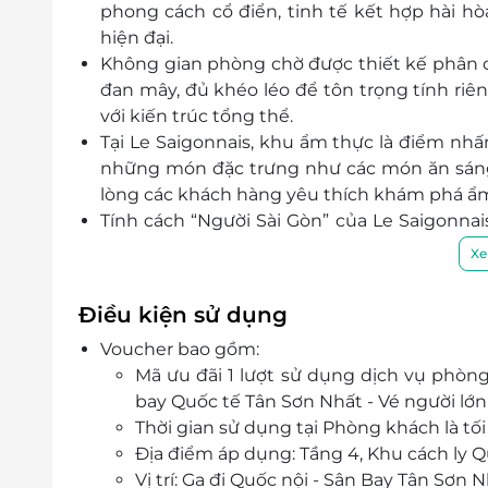
phong cách cổ điển, tinh tế kết hợp hài hò
hiện đại.
Không gian phòng chờ được thiết kế phân 
đan mây, đủ khéo léo để tôn trọng tính riê
với kiến trúc tổng thể.
Tại Le Saigonnais, khu ẩm thực là điểm nh
những món đặc trưng như các món ăn sáng 
lòng các khách hàng yêu thích khám phá ẩ
Tính cách “Người Sài Gòn” của Le Saigonnais
toát lên không chỉ ở kiến trúc, không gian,
Xe
người nơi đây qua cung cách phục vụ, chăm
chờ tại nơi đây.
Điều kiện sử dụng
Voucher bao gồm:
Mã ưu đãi 1 lượt sử dụng dịch vụ phòn
bay Quốc tế Tân Sơn Nhất - Vé người lớn
Thời gian sử dụng tại Phòng khách là tối
Địa điểm áp dụng: Tầng 4, Khu cách ly 
Vị trí: Ga đi Quốc nội - Sân Bay Tân Sơn 