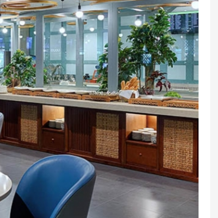
ẩn tại phòng chờ
ác chi phí phát sinh khác
 01 trẻ em dưới 5 tuổi.
 giá trẻ em.
 trẻ em.
i lớn.
g được thông báo trước, dịch vụ gia tăng sẽ do
ân theo bảng giá công bố cho khách lẻ tại Phòng
 đa 03 giờ trước giờ khởi hành ban đầu.
inh được xác định là 01 (một) khung thêm giờ
 3 (ba) tiếng được tính tròn là 01 (một) Block.
ách/ block (thêm giờ).
iờ trực tiếp tại quầy lễ tân theo giá công bố tại