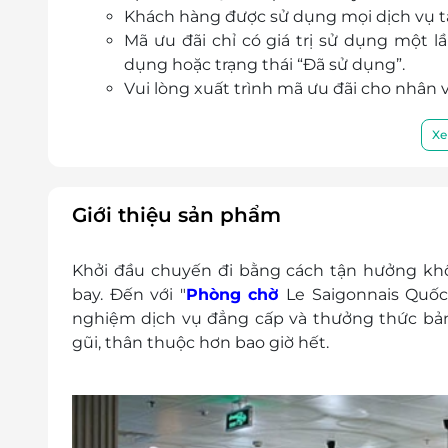
Khách hàng được sử dụng mọi dịch vụ t
Mã ưu đãi chỉ có giá trị sử dụng một 
dụng hoặc trạng thái “Đã sử dụng”.
Vui lòng xuất trình mã ưu đãi cho nhân 
Khách hàng có thể được yêu cầu trả thêm
Lưu ý:
Xe
Khách hàng sẽ thanh toán trực tiếp tại q
mỗi phòng chờ khi:
Khách hàng sử dụng quá thời gian 
Giới thiệu sản phẩm
Khách hàng có phát sinh các dịch v
Khách hàng có trẻ em đi kèm mà chưa đăng
Khởi đầu chuyến đi bằng cách tận hưởng khôn
gian thông báo tối thiểu với LifeLink trước
bay. Đến với "
Phòng chờ
Le Saigonnais Quốc
chịu trách nhiệm khi có các phát sinh thêm 
nghiệm dịch vụ đẳng cấp và thưởng thức bả
Khách hàng áp dụng: Khách trên 12 tuổi
gũi, thân thuộc hơn bao giờ hết.
Ngày áp dụng: Tất cả các ngày trong tuần, 
Giờ áp dụng: 04:00 - 00:00
Số lượng E-Voucher áp dụng:
01 voucher/khách/1 lượt sử dụng