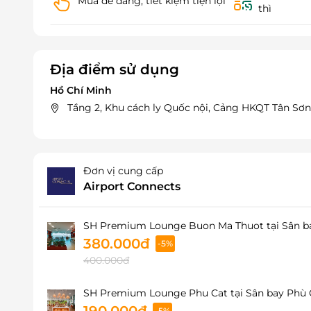
Mua dễ dàng, tiết kiệm tiện lợi
thì
Địa điểm sử dụng
Hồ Chí Minh
Tầng 2, Khu cách ly Quốc nội, Cảng HKQT Tân Sơn N
Đơn vị cung cấp
Airport Connects
SH Premium Lounge Buon Ma Thuot tại Sân ba
380.000đ
-5%
400.000đ
SH Premium Lounge Phu Cat tại Sân bay Phù C
190.000đ
-5%