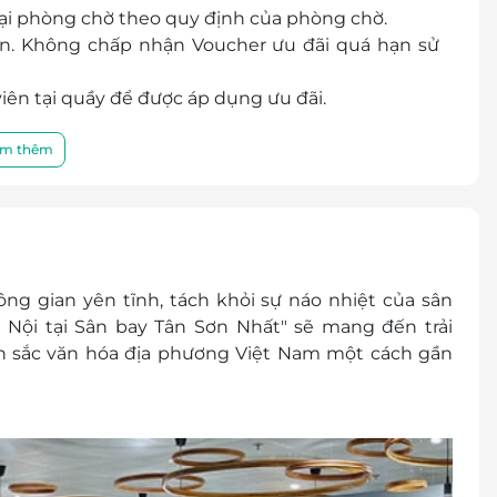
ại phòng chờ theo quy định của phòng chờ.
lần. Không chấp nhận Voucher ưu đãi quá hạn sử
viên tại quầy để được áp dụng ưu đãi.
 tiền nếu sử dụng quá giá trị của Mã ưu đãi.
m thêm
uầy lễ tân theo bảng giá công bố cho khách lẻ tại
quy định của phòng chờ.
ụ khác thêm tại phòng chờ
 ký dịch vụ trước qua LifeLink 1900 2065. Thời
g gian yên tĩnh, tách khỏi sự náo nhiệt của sân
 1 ngày sử dụng dịch vụ LifeLink hoàn toàn không
 Nội tại Sân bay Tân Sơn Nhất" sẽ mang đến trải
bên trên.
n sắc văn hóa địa phương Việt Nam một cách gần
bao gồm Lễ Tết