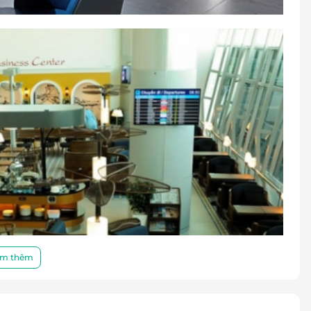
nh mã ưu đãi/ mã QR trên ứng dụng LifeLink/ hoặc
i quầy lễ tân Phòng khách.
c mã QR trên hệ thống.
nh công: Nhân viên Lễ tân Phòng khách từ chối
 hàng liên hệ lại Hotline LifeLink 1900 2065 để
: Nhân viên Lễ tân Phòng khách hoàn tất trên hệ
ch mời Hành khách sử dụng Dịch vụ Phòng chờ
o trước như: Có vé trẻ em đi kèm,... sẽ do Khách
o bảng giá công bố cho khách lẻ tại Phòng khách,
iệm.
ày sử dụng dịch vụ
m thêm
 khách
cher/E-Coupon