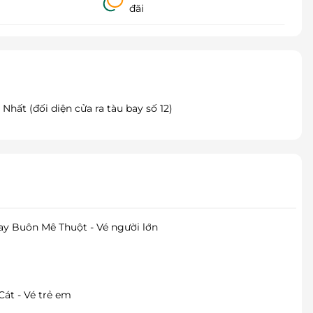
đãi
hất (đối diện cửa ra tàu bay số 12)
y Buôn Mê Thuột - Vé người lớn
át - Vé trẻ em