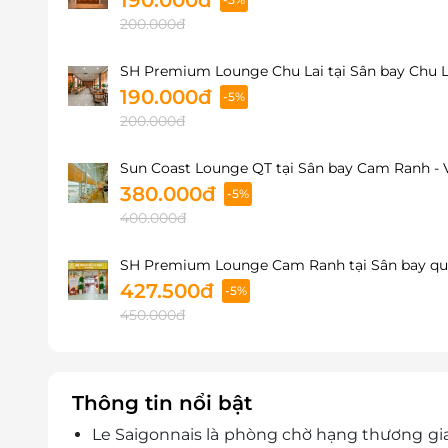
200.000đ
SH Premium Lounge Chu Lai tại Sân bay Chu La
190.000đ
-5%
200.000đ
Sun Coast Lounge QT tại Sân bay Cam Ranh - 
380.000đ
-5%
400.000đ
SH Premium Lounge Cam Ranh tại Sân bay quố
427.500đ
-5%
450.000đ
Thông tin nổi bật
Le Saigonnais là phòng chờ hạng thương gia