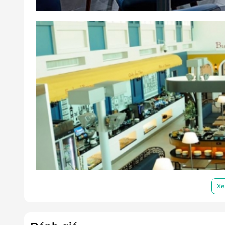
Bước 1: Khách hàng Xuất trình xuất trì
email/ hoặc Zalo cùng Thẻ lên tàu bay tạ
Bước 2: Nhân viên Phòng khách xác thự
Trường hợp 1: Xác thực không thà
phục vụ khách đồng thời Nhờ khách
được hỗ trợ nhanh chóng.
Trường hợp 2: Xác thực thành công
thống.
Bước 3: Nhân viên Lễ tân Phòng khá
Thương gia."
Điều kiện lưu ý bắt buộc:
Các trường hợp phát sinh không thông bá
hàng tự thanh toán tại quầy lễ tân the
LifeLink hoàn toàn không chịu trách nh
Thời gian thông báo tối thiểu trước 1 ng
Hotline hỗ trợ tư vấn (9h-20h): 1900 2065
Xe
Điều kiện khác
Áp dụng 01 E-Voucher/E-Coupon cho 01
Một khách hàng được mua nhiều E-Vou