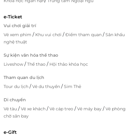
/
Khóa học ngắn hạn
Trung tâm Ngoại ngữ
e-Ticket
Vui chơi giải trí
/
/
/
Vé xem phim
Khu vui chơi
Điểm tham quan
Sân khấu
nghệ thuật
Sự kiện văn hóa thể thao
/
/
Liveshow
Thể thao
Hội thảo khóa học
Tham quan du lịch
/
/
Tour du lịch
Vé du thuyền
Sim Thẻ
Di chuyển
/
/
/
/
Vé tàu
Vé xe khách
Vé cáp treo
Vé máy bay
Vé phòng
chờ sân bay
e-Gift