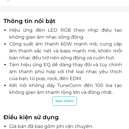
Thông tin nổi bật
Hiệu ứng đèn LED RGB theo nhịp điệu tạo
không gian âm nhạc sống động.
Công suất âm thanh 60W mạnh mẽ, cung cấp
âm thanh sắc nét và bass mạnh mẽ, khiến mỗi
bản nhạc đều trở nên sống động và cuốn hút.
Tám hiệu ứng EQ dễ dàng thay đổi và tùy chỉnh
âm thanh phù hợp với thể loại nhạc yêu thích
của bạn, từ pop, rock, đến EDM.
Kết nối không dây TuneConn đến 100 loa tạo
không gian âm thanh rộng lớn và đồng nhất.
Chống nước IPX6 yên tâm sử dụng loa trong các
Xem thêm
điều kiện ẩm ướt, dưới mưa hoặc gần hồ bơi.
Thời gian phát nhạc lên đến 15 giờ, pin
Điều kiện sử dụng
10800mAh.
Giá bán đã bao gồm phí vận chuyển.
Hỗ trợ trợ lý giọng nói giúp dễ dàng điều khiển