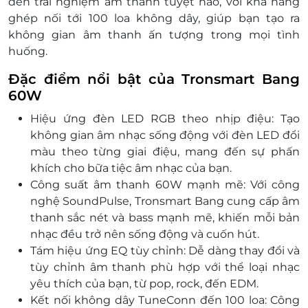
đến trải nghiệm âm thanh tuyệt hảo, với khả năng
ghép nối tới 100 loa không dây, giúp bạn tạo ra
không gian âm thanh ấn tượng trong mọi tình
huống.
Đặc điểm nổi bật của Tronsmart Bang
60W
Hiệu ứng đèn LED RGB theo nhịp điệu: Tạo
không gian âm nhạc sống động với đèn LED đổi
màu theo từng giai điệu, mang đến sự phấn
khích cho bữa tiệc âm nhạc của bạn.
Công suất âm thanh 60W mạnh mẽ: Với công
nghệ SoundPulse, Tronsmart Bang cung cấp âm
thanh sắc nét và bass mạnh mẽ, khiến mỗi bản
nhạc đều trở nên sống động và cuốn hút.
Tám hiệu ứng EQ tùy chỉnh: Dễ dàng thay đổi và
tùy chỉnh âm thanh phù hợp với thể loại nhạc
yêu thích của bạn, từ pop, rock, đến EDM.
Kết nối không dây TuneConn đến 100 loa: Công