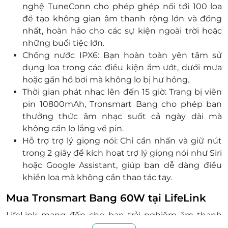
nghệ TuneConn cho phép ghép nối tới 100 loa
để tạo không gian âm thanh rộng lớn và đồng
nhất, hoàn hảo cho các sự kiện ngoài trời hoặc
những buổi tiệc lớn.
Chống nước IPX6: Bạn hoàn toàn yên tâm sử
dụng loa trong các điều kiện ẩm ướt, dưới mưa
hoặc gần hồ bơi mà không lo bị hư hỏng.
Thời gian phát nhạc lên đến 15 giờ: Trang bị viên
pin 10800mAh, Tronsmart Bang cho phép bạn
thưởng thức âm nhạc suốt cả ngày dài mà
không cần lo lắng về pin.
Hỗ trợ trợ lý giọng nói: Chỉ cần nhấn và giữ nút
trong 2 giây để kích hoạt trợ lý giọng nói như Siri
hoặc Google Assistant, giúp bạn dễ dàng điều
khiển loa mà không cần thao tác tay.
Mua Tronsmart Bang 60W tại LifeLink
LifeLink mang đến cho bạn trải nghiệm âm thanh
đỉnh cao với Tronsmart Bang 60W, giúp bạn khuấy