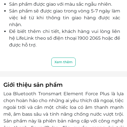
Sản phẩm được giao với màu sắc ngẫu nhiên.
liên tục cả ngày dài.
Sản phẩm sẽ được giao trong vòng 5-7 ngày làm
Kết nối nhanh chóng với công nghệ NFC chỉ
việc kể từ khi thông tin giao hàng được xác
bằng một thao tác chạm.
nhận.
Để biết thêm chi tiết, khách hàng vui lòng liên
hệ LifeLink theo số điện thoại 1900 2065 hoặc để
được hỗ trợ.
Xem thêm
Giới thiệu sản phẩm
Loa Bluetooth Tronsmart Element Force Plus là lựa
chọn hoàn hảo cho những ai yêu thích dã ngoại, tiệc
ngoài trời và cần một chiếc loa có âm thanh mạnh
mẽ, âm bass sâu và tính năng chống nước vượt trội.
Sản phẩm này là phiên bản nâng cấp với công nghệ