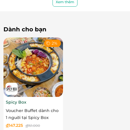
Xem thêm
hợp cho các chuyến đi dã ngoại và sự kiện ngoài trời.
Dành cho bạn
LifeLink
2%
Spicy Box
Voucher Buffet dành cho
1 nguời tại Spicy Box
đ
147.225
đ
151.000