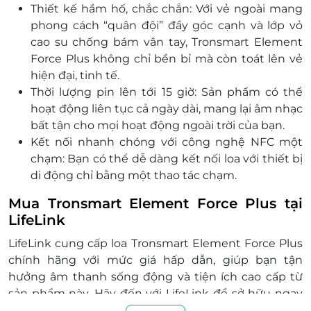
Thiết kế hầm hố, chắc chắn: Với vẻ ngoài mang
phong cách “quân đội” đầy góc cạnh và lớp vỏ
cao su chống bám vân tay, Tronsmart Element
Force Plus không chỉ bền bỉ mà còn toát lên vẻ
hiện đại, tinh tế.
Thời lượng pin lên tới 15 giờ: Sản phẩm có thể
hoạt động liên tục cả ngày dài, mang lại âm nhạc
bất tận cho mọi hoạt động ngoài trời của bạn.
Kết nối nhanh chóng với công nghệ NFC một
chạm: Bạn có thể dễ dàng kết nối loa với thiết bị
di động chỉ bằng một thao tác chạm.
Mua Tronsmart Element Force Plus tại
LifeLink
LifeLink cung cấp loa Tronsmart Element Force Plus
chính hãng với mức giá hấp dẫn, giúp bạn tận
hưởng âm thanh sống động và tiện ích cao cấp từ
sản phẩm này. Hãy đến với LifeLink để sở hữu ngay
một chiếc loa bluetooth đa năng, chống nước, phù