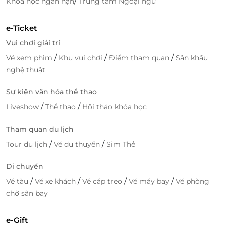
/
Khóa học ngắn hạn
Trung tâm Ngoại ngữ
e-Ticket
Vui chơi giải trí
/
/
/
Vé xem phim
Khu vui chơi
Điểm tham quan
Sân khấu
nghệ thuật
Sự kiện văn hóa thể thao
/
/
Liveshow
Thể thao
Hội thảo khóa học
Tham quan du lịch
/
/
Tour du lịch
Vé du thuyền
Sim Thẻ
Di chuyển
/
/
/
/
Vé tàu
Vé xe khách
Vé cáp treo
Vé máy bay
Vé phòng
chờ sân bay
e-Gift