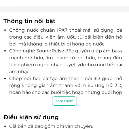
Thông tin nổi bật
Chống nước chuẩn IPX7 thoải mái sử dụng loa
trong các điều kiện ẩm ướt, từ bãi biển đến hồ
bơi, mà không lo thiết bị bị hỏng do nước.
Công nghệ SoundPulse độc quyền giúp âm bass
mạnh mẽ hơn, âm thanh rõ nét hơn, mang đến
trải nghiệm nghe nhạc tuyệt vời cho mọi thể loại
âm nhạc.
Ghép nối hai loa tạo âm thanh nổi 3D giúp mở
rộng không gian âm thanh với hiệu ứng nổi 3D,
hoàn hảo cho các buổi tiệc hoặc những buổi họp
mặt ngoài trời.
Xem thêm
Thiết kế hầm hố mang phong cách “quân đội”
đầy góc cạnh và lớp vỏ cao su chống bám vân
Điều kiện sử dụng
tay toát lên vẻ hiện đại, tinh tế.
Giá bán đã bao gồm phí vận chuyển.
Thời lượng pin lên tới 15 giờ có thể hoạt động