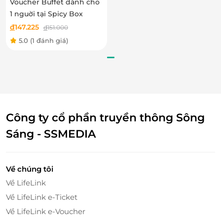
Voucher Buffet dành cho
1 nguời tại Spicy Box
đ
147.225
đ
151.000
5.0
(1 đánh giá)
Công ty cổ phần truyền thông Sông
Sáng - SSMEDIA
Về chúng tôi
Về LifeLink
Về LifeLink e-Ticket
Về LifeLink e-Voucher