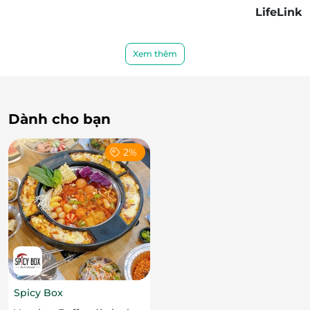
LifeLink
Xem thêm
Dành cho bạn
2%
Spicy Box