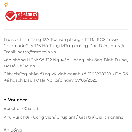
120 Nguyễn Thị Minh Khai, P. Hải Châu 1, Quận Hải
Châu, Đà Nẵng
568 Trưng Nữ Vương, P. Hòa Thuận Tây, Quận Hải
Châu, Đà Nẵng
Huế
Trụ sở chính: Tầng 12A Tòa văn phòng - TTTM ROX Tower
T308, Tầng 3 Trung tâm thương mại Aeon Mall Huế,
Goldmark City 136 Hồ Tùng Mậu, phường Phú Diễn, Hà Nội. –
Số 8 đường Võ Nguyên Giáp, Phường An Đông, Huế,
Email: hotro@ssmedia.vn
Thừa Thiên Huế
Văn phòng HCM: Số 122 Nguyễn Hoàng, phường Bình Trưng,
06 Trần Hưng Đạo, P. Phú Hòa, Thừa Thiên Huế,
TP.Hồ Chí Minh
Thành Phố Huế, Thừa Thiên Huế
Giấy chứng nhận đăng ký kinh doanh số 0105228259 - Do Sở
TTTM khu Quy hoạch Bà Triệu - Hùng Vương, P. Phú
Kế hoạch Đầu Tư Hà Nội cấp ngày 07/05/2025
Hội, Thừa Thiên Huế, Thành Phố Huế, Thừa Thiên Huế
Hải Phòng
e-Voucher
Số 2 Phạm Minh Đức, Phường Máy Tơ, Quận Ngô
Vui chơi - Giải trí
Quyền, Hải Phòng
/
/
/
Khu vui chơi - Công viên
Chụp ảnh
Giải trí
Giải trí online
207C Lạch Tray, Quận Ngô Quyền, Hải Phòng
Lô 1/20 KĐT ngã 5, Sân bay Cát Bi, Quận Ngô Quyền,
Ăn uống
Hải Phòng