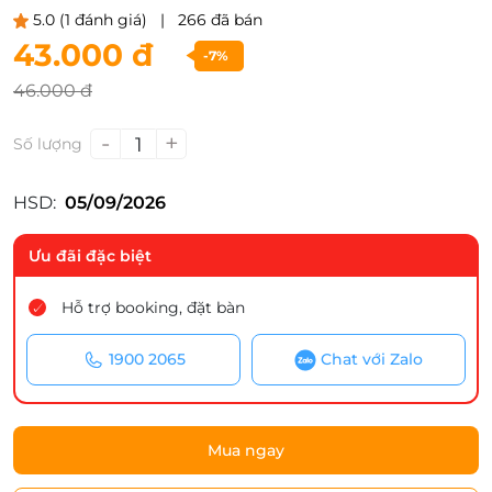
5.0
(1 đánh giá)
|
266 đã bán
43.000 đ
-7%
46.000 đ
-
+
1
Số lượng
HSD:
05/09/2026
Ưu đãi đặc biệt
Hỗ trợ booking, đặt bàn
1900 2065
Chat với Zalo
Mua ngay