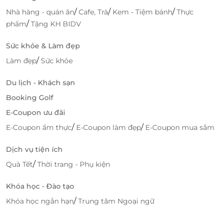
/
/
/
Nhà hàng - quán ăn
Cafe, Trà
Kem - Tiệm bánh
Thực
317 Trần Thành Ngọ, Quận Kiến An, Hải Phòng
/
phẩm
Tặng KH BIDV
88 Trần Phú, Quận Ngô Quyền, Hải Phòng
118 - 120 Trần Nguyên Hãn, Quận Lê Trân, Hải Phòng
Sức khỏe & Làm đẹp
Cần Thơ
/
Làm đẹp
Sức khỏe
170 Nguyễn Văn Cừ, P. An Khánh, Quận Ninh Kiều,
Cần Thơ
Du lịch - Khách sạn
Lô 01, KDC Hưng Phú 1, P. Hưng Phú, Quận Cái Răng,
Booking Golf
Cần Thơ
E-Coupon ưu đãi
Vĩnh Phúc
/
/
E-Coupon ẩm thực
E-Coupon làm đẹp
E-Coupon mua sắm
Soiva Plaza Me Linh, Quận Khai Hoang, Vĩnh Yên,
Vĩnh Phúc
Dịch vụ tiện ích
/
Quà Tết
Thời trang - Phụ kiện
Hòa Bình
TTTM Vincom Plaza, Đường Cù Chính Lan, Đồng
Khóa học - Đào tạo
Tiến, Hoà Bình
/
Khóa học ngắn hạn
Trung tâm Ngoại ngữ
Bắc Cạn
Tầng 3, Vincom Bắc Kan, Số 8A Đức Xuân, Bắc Kạn