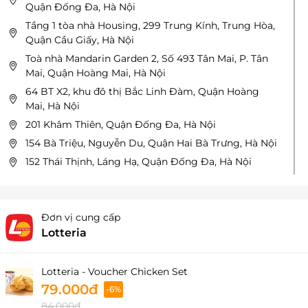
Quận Đống Đa, Hà Nội
Tầng 1 tòa nhà Housing, 299 Trung Kính, Trung Hòa,
Quận Cầu Giấy, Hà Nội
Toà nhà Mandarin Garden 2, Số 493 Tân Mai, P. Tân
Mai, Quận Hoàng Mai, Hà Nội
64 BT X2, khu đô thị Bắc Linh Đàm, Quận Hoàng
Mai, Hà Nội
201 Khâm Thiên, Quận Đống Đa, Hà Nội
154 Bà Triệu, Nguyễn Du, Quận Hai Bà Trưng, Hà Nội
152 Thái Thịnh, Láng Hạ, Quận Đống Đa, Hà Nội
TTTM EBEST xã Minh Khai, Quận Từ Liêm, Hà Nội
Tầng 1, Aeon Mall Long Biên, Cổ Linh, Quận Long
Biên, Hà Nội
Đơn vị cung cấp
Tầng 1C2 Nguyễn Cơ Thạch, KĐT Mỹ Đình, Quận Từ
Lotteria
Liêm, Hà Nội
138 Lê Thanh Nghị, P. Bách Khoa, Quận Hai Bà
Lotteria - Voucher Chicken Set
Trưng, Hà Nội
79.000đ
-6%
7-9 Đinh Tiên Hoàng, P. Hàng Bạc, Quận Hoàn Kiếm,
84.000đ