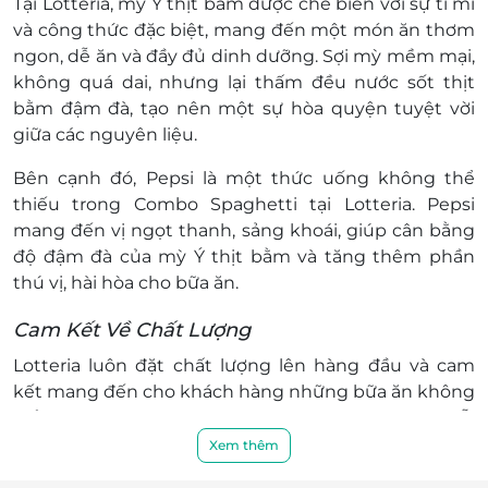
Tại Lotteria, mỳ Ý thịt bằm được chế biến với sự tỉ mỉ
111 Dương Bá Trạc, P. 1, Quận 8, Hồ Chí Minh
và công thức đặc biệt, mang đến một món ăn thơm
357 Quốc lộ 22, ấp Thượng, xã Tân Thông Hội, Huyện
ngon, dễ ăn và đầy đủ dinh dưỡng. Sợi mỳ mềm mại,
Củ Chi, Hồ Chí Minh
không quá dai, nhưng lại thấm đều nước sốt thịt
P5 _SH.02 Tòa Park 5 Vinhomes Central, 20A Điện
bằm đậm đà, tạo nên một sự hòa quyện tuyệt vời
Biên Phủ, Phường 22, Quận Bình Thạnh, Hồ Chí Minh
giữa các nguyên liệu.
469 Nguyễn Hữu Thọ, P. Tân Hưng, Quận 7, Hồ Chí
Minh
Bên cạnh đó, Pepsi là một thức uống không thể
S6.0301.S04 & S6.0301.S03 Origami Vinhomes Grand
thiếu trong Combo Spaghetti tại Lotteria. Pepsi
Park, Quận 9, Hồ Chí Minh
mang đến vị ngọt thanh, sảng khoái, giúp cân bằng
292 Đinh Bộ Lĩnh, P. 26, Quận Bình Thạnh, Hồ Chí
độ đậm đà của mỳ Ý thịt bằm và tăng thêm phần
Minh
thú vị, hài hòa cho bữa ăn.
Số 2 Song Hành (gần Cầu Đen), P. An Phú, Quận 2,
Hồ Chí Minh
Cam Kết Về Chất Lượng
Coopmart Tuy Lý Vương, 40 - 54 Tuy Lý Vương, P. 13,
Lotteria luôn đặt chất lượng lên hàng đầu và cam
Quận 8, Hồ Chí Minh
kết mang đến cho khách hàng những bữa ăn không
801 Hồng Bàng, P. 9, Quận 6, Hồ Chí Minh
chỉ ngon miệng mà còn an toàn và dinh dưỡng. Mỗi
573 Huỳnh Tấn Phát, P. Tân Thuận Đông, Quận 7, Hồ
sản phẩm của Lotteria đều được chế biến từ nguyên
Xem thêm
Chí Minh
liệu tươi ngon, đảm bảo vệ sinh an toàn thực phẩm,
11-11 Bis Nguyễn Thị Minh Khai, P. Bến Nghé, Quận 1,