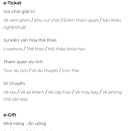
e-Ticket
Lào Cai
Vui chơi giải trí
Ngã 6, Plot 26, Khu 13, P. Kim Tân, Lào Cai, Lào Cai
/
/
/
Vé xem phim
Khu vui chơi
Điểm tham quan
Sân khấu
nghệ thuật
Lạng Sơn
Đường Cầu Kì Lừa, P. Chi Lăng, Lạng Sơn, Lạng Sơn
Sự kiện văn hóa thể thao
Bắc Giang
/
/
Liveshow
Thể thao
Hội thảo khóa học
Tầng 1 TTTM Big C Bắc Giang, ngã 4 Hùng Vương
Tham quan du lịch
kéo dài, xã Tân Tiến, Bắc Giang, Bắc Giang
/
/
Tour du lịch
Vé du thuyền
Sim Thẻ
Phú Thọ
TTTM Big C Việt Trì, Nguyễn Tất Thành, P. Thanh
Di chuyển
Miếu, Việt Trì, Phú Thọ
/
/
/
/
Vé tàu
Vé xe khách
Vé cáp treo
Vé máy bay
Vé phòng
Sơn La
chờ sân bay
Lầu 3, Vincom Sơn La, Trường Chinh, P. Quyết
Thắng, Sơn La, Sơn La
e-Gift
Nam Định
Nhà hàng - Ăn uống
TTTM Thiên Trường, Quận Lộc Hòa, Nam Định