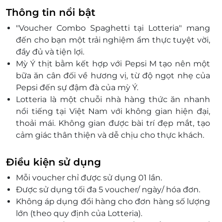
103DN11 Nguyễn Khánh Toàn, P. Quan Hoa, Quận
Thông tin nổi bật
Cầu Giấy, Hà Nội
"Voucher Combo Spaghetti tại Lotteria" mang
54 Liễu Giai, P. Cống Vị, Quận Ba Đình, Hà Nội
đến cho bạn một trải nghiệm ẩm thực tuyệt vời,
445a Lạc Long Quân, Phường Xuân La, Quận Tây Hồ,
đầy đủ và tiện lợi.
Hà Nội
Mỳ Ý thịt bằm kết hợp với Pepsi M tạo nên một
Tầng 1 Citimart Hà Đông, CT 7A-CT7B KĐTM Văn
bữa ăn cân đối về hương vị, từ độ ngọt nhẹ của
Quán, P. Phúc La, Quận Hà Đông, Hà Nội
Pepsi đến sự đậm đà của mỳ Ý.
63 Huỳnh Thúc Kháng, P. Láng Hạ, Quận Đống Đa,
Lotteria là một chuỗi nhà hàng thức ăn nhanh
Hà Nội
nổi tiếng tại Việt Nam với không gian hiện đại,
SH20.21 Tòa S1.05 Vinhomes Ocean Park, xã Đa Tốn,
thoải mái. Không gian được bài trí đẹp mắt, tạo
Huyện Gia Lâm, Hà Nội
cảm giác thân thiện và dễ chịu cho thực khách.
TTTM Aeon Mall, P. Dương Nội, Quận Hà Đông, Hà
Nội
34 Hoàng Cầu, P. Ô Chợ Dừa, Quận Đống Đa, Hà Nội
Điều kiện sử dụng
Lô D5, KĐTM Cầu Giấy, P. Dịch Vọng, Quận Cầu Giấy,
Mỗi voucher chỉ được sử dụng 01 lần.
Hà Nội
Được sử dụng tối đa 5 voucher/ ngày/ hóa đơn.
437 Bạch Mai, P. Trương Định, Quận Hai Bà Trưng,
Không áp dụng đổi hàng cho đơn hàng số lượng
Hà Nội
lớn (theo quy định của Lotteria).
Tầng 2 Big C Thăng Long, 222 Trần Duy Hưng, P.